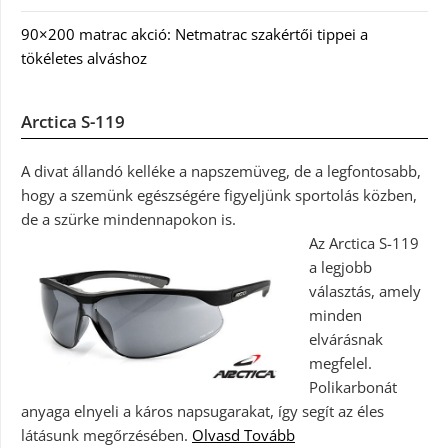
90×200 matrac akció: Netmatrac szakértői tippei a
tökéletes alváshoz
Arctica S-119
A divat állandó kelléke a napszemüveg, de a legfontosabb,
hogy a szemünk egészségére figyeljünk sportolás közben,
de a szürke mindennapokon is.
Az Arctica S-119
a legjobb
választás, amely
minden
elvárásnak
megfelel.
Polikarbonát
anyaga elnyeli a káros napsugarakat, így segít az éles
látásunk megőrzésében.
Olvasd Tovább