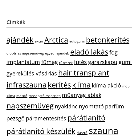
Címkék
ajándék
Arctica
betonkerítés
akció
autógumi
eladó lakás
fog
dioptriás napszemüveg
egyedi ajándék
implantátum
fűmag
fűtés
garázskapu
gumi
fűszerek
hair transplant
gyerekülés vásárlás
infraszauna
kerítés
klíma
klíma akció
mobil
műanyag ablak
klíma
mosdó
mosogató csaptelep
napszemüveg
nyaklánc
nyomtató
parfüm
párátlanító
pezsgő
páramentesítés
szauna
párátlanító készülék
riasztó