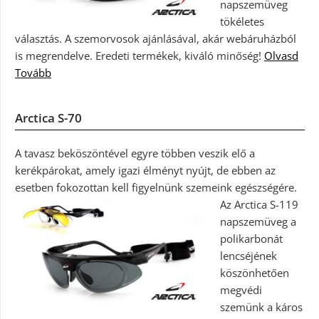
napszemüveg
tökéletes
választás. A szemorvosok ajánlásával, akár webáruházból
is megrendelve. Eredeti termékek, kiváló minőség!
Olvasd
Tovább
Arctica S-70
A tavasz beköszöntével egyre többen veszik elő a
kerékpárokat, amely igazi élményt nyújt, de ebben az
esetben fokozottan kell figyelnünk szemeink egészségére.
Az Arctica S-119
napszemüveg a
polikarbonát
lencséjének
köszönhetően
megvédi
szemünk a káros