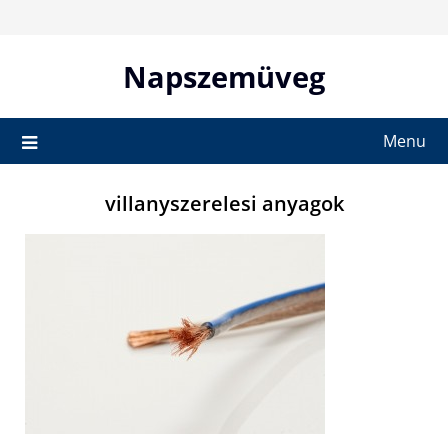
Skip
to
content
Napszemüveg
Menu
villanyszerelesi anyagok