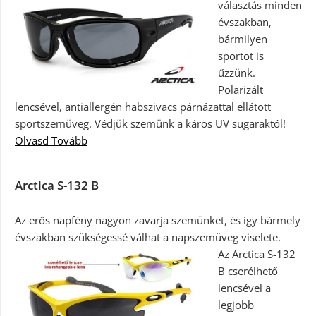
választás minden
évszakban,
bármilyen
sportot is
űzzünk.
Polarizált
lencsével, antiallergén habszivacs párnázattal ellátott
sportszemüveg. Védjük szemünk a káros UV sugaraktól!
Olvasd Tovább
Arctica S-132 B
Az erős napfény nagyon zavarja szemünket, és így bármely
évszakban szükségessé válhat a napszemüveg viselete.
Az Arctica S-132
B cserélhető
lencsével a
legjobb