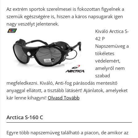
Az extrém sportok szerelmesei is fokozottan figyelnek a
szemük egészségére is, hiszen a káros napsugarak igen
nagy veszélyt jelentenek.
Kiváló Arctica S-
42 P
Napszemüveg a
tökéletes
védelemért,
amelyről nem
szabad
megfeledkezni. Kiváló, Anti-fog párásodás mentesítő
anyaggal ellátott, a tisztább látásért! Ajánlatok, amelyeket
kár lenne kihagyni!
Olvasd Tovább
Arctica S-160 C
Egyre több napszemüveg található a piacon, de amikor az