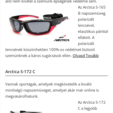
alól nem kivétel a szemünk épségének védelme sem.
Az Arctica S-165
B napszemüveg
polarizált
lencsével,
elasztikus pánttal
ellátott. A
polarizált
lencsének köszönhetően 100%-os védelmet biztosít
szemünknek a káros sugárzások ellen.
Olvasd Tovább
Arctica S-172 C
Vannak sportágak, amelyek megkövetelik a kiváló
minőségű napszemüveget, amelyet akár már online is
megvásárolhatunk.
Az Arctica S-172
C a legjobb