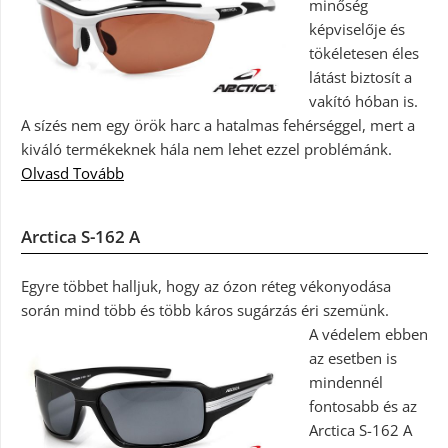
minőség
képviselője és
tökéletesen éles
látást biztosít a
vakító hóban is.
A sízés nem egy örök harc a hatalmas fehérséggel, mert a
kiváló termékeknek hála nem lehet ezzel problémánk.
Olvasd Tovább
Arctica S-162 A
Egyre többet halljuk, hogy az ózon réteg vékonyodása
során mind több és több káros sugárzás éri szemünk.
A védelem ebben
az esetben is
mindennél
fontosabb és az
Arctica S-162 A