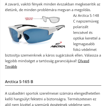
A zavaró, vakító fények minden évszakban megkeserítik az
életünk, de minden problémára megvan a megoldás.
Az Arctica S-148
C napszemüveg
polarizált
lencsével és
optikai kerettel a
legmagasabb
fokú védelmet
biztosítja szemeinknek a káros sugárzások ellen. Válassza a
legjobb minőséget a tartósság garanciájával!
Olvasd
Tovább
Arctica S-165 B
A szabadtéri sportok szerelmesei számára elengedhetetlen
kellő hangsúlyt fektetni a biztonságra. Természetesen ez
alól nem kivétel a szemünk épségének védelme sem.