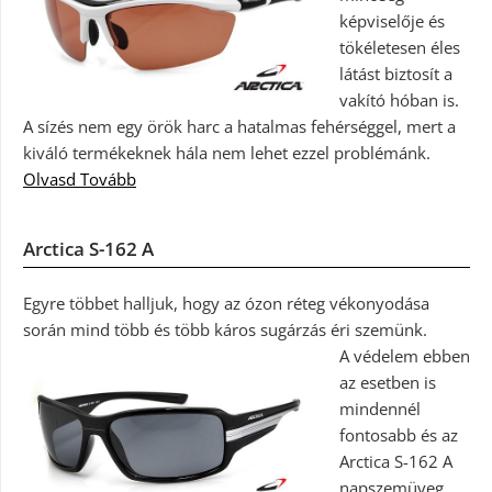
képviselője és
tökéletesen éles
látást biztosít a
vakító hóban is.
A sízés nem egy örök harc a hatalmas fehérséggel, mert a
kiváló termékeknek hála nem lehet ezzel problémánk.
Olvasd Tovább
Arctica S-162 A
Egyre többet halljuk, hogy az ózon réteg vékonyodása
során mind több és több káros sugárzás éri szemünk.
A védelem ebben
az esetben is
mindennél
fontosabb és az
Arctica S-162 A
napszemüveg