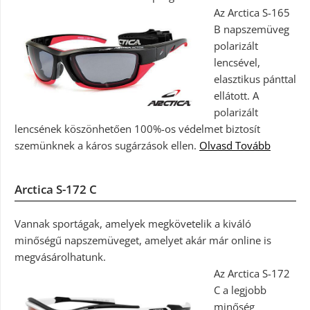
Az Arctica S-165
B napszemüveg
polarizált
lencsével,
elasztikus pánttal
ellátott. A
polarizált
lencsének köszönhetően 100%-os védelmet biztosít
szemünknek a káros sugárzások ellen.
Olvasd Tovább
Arctica S-172 C
Vannak sportágak, amelyek megkövetelik a kiváló
minőségű napszemüveget, amelyet akár már online is
megvásárolhatunk.
Az Arctica S-172
C a legjobb
minőség