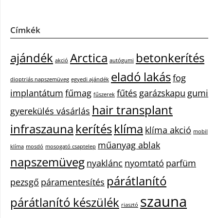
Címkék
ajándék
Arctica
betonkerítés
akció
autógumi
eladó lakás
fog
dioptriás napszemüveg
egyedi ajándék
implantátum
fűmag
fűtés
garázskapu
gumi
fűszerek
hair transplant
gyerekülés vásárlás
infraszauna
kerítés
klíma
klíma akció
mobil
műanyag ablak
klíma
mosdó
mosogató csaptelep
napszemüveg
nyaklánc
nyomtató
parfüm
párátlanító
pezsgő
páramentesítés
szauna
párátlanító készülék
riasztó