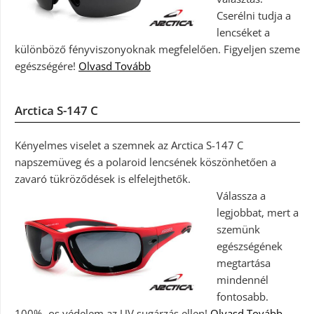
Cserélni tudja a
lencséket a
különböző fényviszonyoknak megfelelően. Figyeljen szeme
egészségére!
Olvasd Tovább
Arctica S-147 C
Kényelmes viselet a szemnek az Arctica S-147 C
napszemüveg és a polaroid lencsének köszönhetően a
zavaró tükröződések is elfelejthetők.
Válassza a
legjobbat, mert a
szemünk
egészségének
megtartása
mindennél
fontosabb.
100%- os védelem az UV sugárzás ellen!
Olvasd Tovább