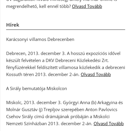
megrendelhető, kell ennél több?
Olvasd Tovább
Hírek
Karácsonyi villamos Debrecenben
Debrecen, 2013. december 3. A hosszú expozíciós idővel
készült felvételen a DKV Debreceni Közlekedési Zrt.
fényfüzérekkel feldíszített villamosa közlekedik a debreceni
Kossuth téren 2013. december 2-án.
Olvasd Tovább
A Sirály bemutatója Miskolcon
Miskolc, 2013. december 3. Györgyi Anna (b) Arkagyina és
Molnár Gusztáv (j) Trepljov szerepében Anton Pavlovics
Csehov Sirály című drámájának próbáján a Miskolci
Nemzeti Színházban 2013. december 2-án.
Olvasd Tovább