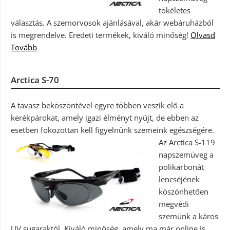
tökéletes
választás. A szemorvosok ajánlásával, akár webáruházból
is megrendelve. Eredeti termékek, kiváló minőség!
Olvasd
Tovább
Arctica S-70
A tavasz beköszöntével egyre többen veszik elő a
kerékpárokat, amely igazi élményt nyújt, de ebben az
esetben fokozottan kell figyelnünk szemeink egészségére.
Az Arctica S-119
napszemüveg a
polikarbonát
lencséjének
köszönhetően
megvédi
szemünk a káros
UV sugaraktól. Kiváló minőség, amely ma már online is