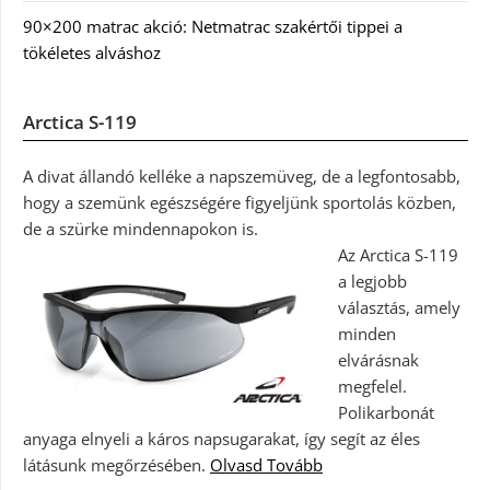
90×200 matrac akció: Netmatrac szakértői tippei a
tökéletes alváshoz
Arctica S-119
A divat állandó kelléke a napszemüveg, de a legfontosabb,
hogy a szemünk egészségére figyeljünk sportolás közben,
de a szürke mindennapokon is.
Az Arctica S-119
a legjobb
választás, amely
minden
elvárásnak
megfelel.
Polikarbonát
anyaga elnyeli a káros napsugarakat, így segít az éles
látásunk megőrzésében.
Olvasd Tovább