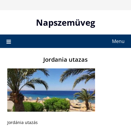
Skip
to
content
Napszemüveg
Menu
Jordania utazas
Jordánia utazás