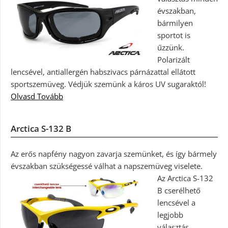
évszakban,
bármilyen
sportot is
űzzünk.
Polarizált
lencsével, antiallergén habszivacs párnázattal ellátott
sportszemüveg. Védjük szemünk a káros UV sugaraktól!
Olvasd Tovább
Arctica S-132 B
Az erős napfény nagyon zavarja szemünket, és így bármely
évszakban szükségessé válhat a napszemüveg viselete.
Az Arctica S-132
B cserélhető
lencsével a
legjobb
választás.