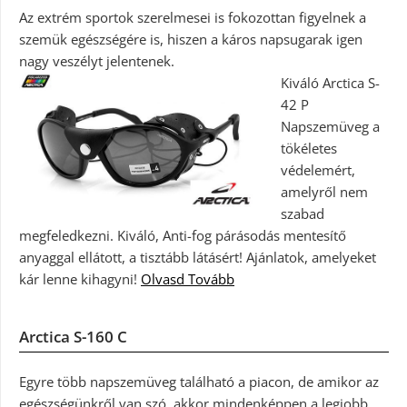
Az extrém sportok szerelmesei is fokozottan figyelnek a
szemük egészségére is, hiszen a káros napsugarak igen
nagy veszélyt jelentenek.
Kiváló Arctica S-
42 P
Napszemüveg a
tökéletes
védelemért,
amelyről nem
szabad
megfeledkezni. Kiváló, Anti-fog párásodás mentesítő
anyaggal ellátott, a tisztább látásért! Ajánlatok, amelyeket
kár lenne kihagyni!
Olvasd Tovább
Arctica S-160 C
Egyre több napszemüveg található a piacon, de amikor az
egészségünkről van szó, akkor mindenképpen a legjobb