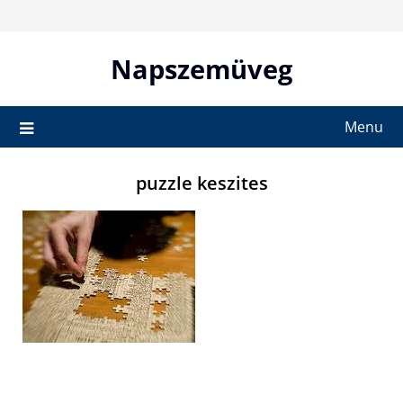
Skip
to
content
Napszemüveg
Menu
puzzle keszites