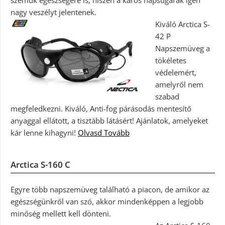
szemük egészségére is, hiszen a káros napsugarak igen
nagy veszélyt jelentenek.
Kiváló Arctica S-
42 P
Napszemüveg a
tökéletes
védelemért,
amelyről nem
szabad
megfeledkezni. Kiváló, Anti-fog párásodás mentesítő
anyaggal ellátott, a tisztább látásért! Ajánlatok, amelyeket
kár lenne kihagyni!
Olvasd Tovább
Arctica S-160 C
Egyre több napszemüveg található a piacon, de amikor az
egészségünkről van szó, akkor mindenképpen a legjobb
minőség mellett kell dönteni.