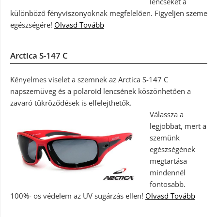
lencséket a
különböző fényviszonyoknak megfelelően. Figyeljen szeme
egészségére!
Olvasd Tovább
Arctica S-147 C
Kényelmes viselet a szemnek az Arctica S-147 C
napszemüveg és a polaroid lencsének köszönhetően a
zavaró tükröződések is elfelejthetők.
Válassza a
legjobbat, mert a
szemünk
egészségének
megtartása
mindennél
fontosabb.
100%- os védelem az UV sugárzás ellen!
Olvasd Tovább