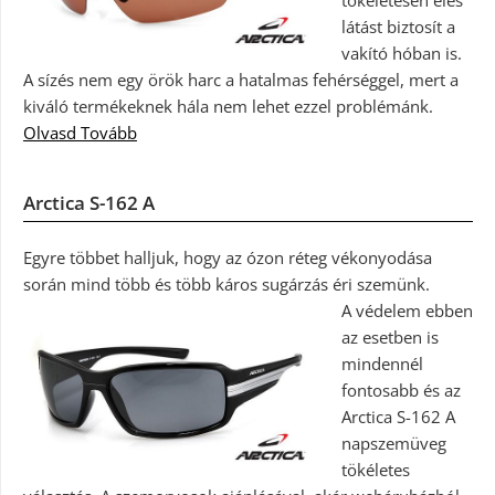
tökéletesen éles
látást biztosít a
vakító hóban is.
A sízés nem egy örök harc a hatalmas fehérséggel, mert a
kiváló termékeknek hála nem lehet ezzel problémánk.
Olvasd Tovább
Arctica S-162 A
Egyre többet halljuk, hogy az ózon réteg vékonyodása
során mind több és több káros sugárzás éri szemünk.
A védelem ebben
az esetben is
mindennél
fontosabb és az
Arctica S-162 A
napszemüveg
tökéletes