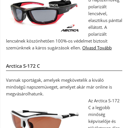
polarizált
lencsével,
elasztikus pánttal
ellátott. A
polarizált
lencsének köszönhetően 100%-os védelmet biztosít
szemünknek a káros sugárzások ellen.
Olvasd Tovább
Arctica S-172 C
Vannak sportágak, amelyek megkövetelik a kiváló
minőségű napszemüveget, amelyet akár már online is
megvásárolhatunk.
Az Arctica S-172
C a legjobb
minőség
képviselője és