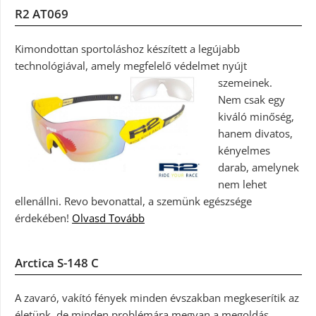
R2 AT069
Kimondottan sportoláshoz készített a legújabb
technológiával, amely megfelelő védelmet nyújt
szemeinek.
Nem csak egy
kiváló minőség,
hanem divatos,
kényelmes
darab, amelynek
nem lehet
ellenállni. Revo bevonattal, a szemünk egészsége
érdekében!
Olvasd Tovább
Arctica S-148 C
A zavaró, vakító fények minden évszakban megkeserítik az
életünk, de minden problémára megvan a megoldás.