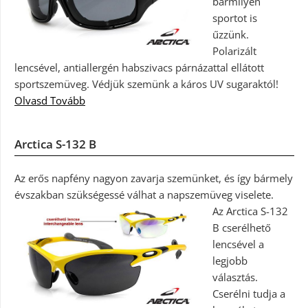
bármilyen
sportot is
űzzünk.
Polarizált
lencsével, antiallergén habszivacs párnázattal ellátott
sportszemüveg. Védjük szemünk a káros UV sugaraktól!
Olvasd Tovább
Arctica S-132 B
Az erős napfény nagyon zavarja szemünket, és így bármely
évszakban szükségessé válhat a napszemüveg viselete.
Az Arctica S-132
B cserélhető
lencsével a
legjobb
választás.
Cserélni tudja a