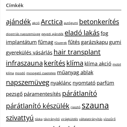
Címkék
ajándék
Arctica
betonkerítés
akció
autógumi
eladó lakás
fog
dioptriás napszemüveg
egyedi ajándék
implantátum
fűmag
fűtés
garázskapu
gumi
fűszerek
hair transplant
gyerekülés vásárlás
infraszauna
kerítés
klíma
klíma akció
mobil
műanyag ablak
klíma
mosdó
mosogató csaptelep
napszemüveg
nyaklánc
nyomtató
parfüm
párátlanító
pezsgő
páramentesítés
szauna
párátlanító készülék
riasztó
szivattyú
táska
távirányító
virágküldés
vállalatirányítás
vízszűrő