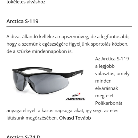
tökéletes alváshoz
Arctica S-119
A divat állandó kelléke a napszemüveg, de a legfontosabb,
hogy a szemünk egészségére figyeljünk sportolás közben,
de a szürke mindennapokon is.
Az Arctica S-119
a legjobb
választás, amely
minden
elvárásnak
megfelel.
Polikarbonát
anyaga elnyeli a káros napsugarakat, így segít az éles
látásunk megőrzésében.
Olvasd Tovább
Arctica S-74 D