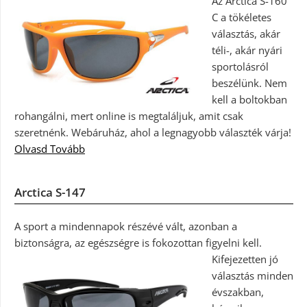
Az Arctica S-160
C a tökéletes
választás, akár
téli-, akár nyári
sportolásról
beszélünk. Nem
kell a boltokban
rohangálni, mert online is megtaláljuk, amit csak
szeretnénk. Webáruház, ahol a legnagyobb választék várja!
Olvasd Tovább
Arctica S-147
A sport a mindennapok részévé vált, azonban a
biztonságra, az egészségre is fokozottan figyelni kell.
Kifejezetten jó
választás minden
évszakban,