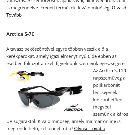
választás. A szemorvosok ajánlásával, akár webáruházból
is megrendelve. Eredeti termékek, kiváló minőség!
Olvasd
Tovább
Arctica S-70
A tavasz beköszöntével egyre többen veszik elő a
kerékpárokat, amely igazi élményt nyújt, de ebben az
esetben fokozottan kell figyelnünk szemeink egészségére.
Az Arctica S-119
napszemüveg a
polikarbonát
lencséjének
köszönhetően
megvédi
szemünk a káros
UV sugaraktól. Kiváló minőség, amely ma már online is
megrendelhető, kell ennél több?
Olvasd Tovább