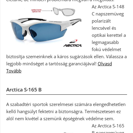
Az Arctica S-148
C napszemüveg
polarizált
lencsével és
optikai kerettel a
legmagasabb
fokú védelmet
biztosítja szemeinknek a káros sugárzások ellen. Válassza a
legjobb minőséget a tartósság garanciájával!
Olvasd
Tovább
Arctica S-165 B
A szabadtéri sportok szerelmesei számára elengedhetetlen
kellő hangsúlyt fektetni a biztonságra. Természetesen ez
alól nem kivétel a szemünk épségének védelme sem.
Az Arctica S-165
B napszemüveg