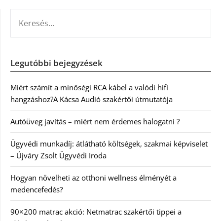
KERESÉS:
Legutóbbi bejegyzések
Miért számít a minőségi RCA kábel a valódi hifi
hangzáshoz?A Kácsa Audió szakértői útmutatója
Autóüveg javítás – miért nem érdemes halogatni ?
Ügyvédi munkadíj: átlátható költségek, szakmai képviselet
– Újváry Zsolt Ügyvédi Iroda
Hogyan növelheti az otthoni wellness élményét a
medencefedés?
90×200 matrac akció: Netmatrac szakértői tippei a