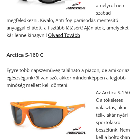
amelyről nem
szabad
megfeledkezni. Kiváló, Anti-fog párásodás mentesítő
anyaggal ellátott, a tisztább látásért! Ajánlatok, amelyeket
kár lenne kihagyni!
Olvasd Tovább
Arctica S-160 C
Egyre több napszemüveg található a piacon, de amikor az
egészségünkről van szó, akkor mindenképpen a legjobb
minőség mellett kell dönteni.
Az Arctica S-160
C a tökéletes
választás, akár
téli-, akár nyári
sportolásról
beszélünk. Nem
kell a boltokban