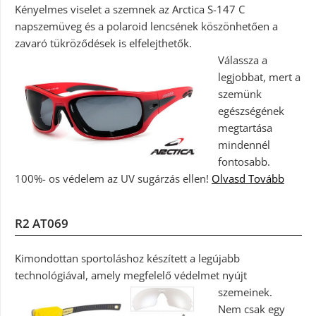
Kényelmes viselet a szemnek az Arctica S-147 C
napszemüveg és a polaroid lencsének köszönhetően a
zavaró tükröződések is elfelejthetők.
Válassza a
legjobbat, mert a
szemünk
egészségének
megtartása
mindennél
fontosabb.
100%- os védelem az UV sugárzás ellen!
Olvasd Tovább
R2 AT069
Kimondottan sportoláshoz készített a legújabb
technológiával, amely megfelelő védelmet nyújt
szemeinek.
Nem csak egy