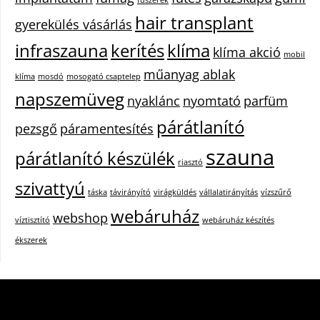
hair transplant
gyerekülés vásárlás
infraszauna
kerítés
klíma
klíma akció
mobil
műanyag ablak
klíma
mosdó
mosogató csaptelep
napszemüveg
nyaklánc
nyomtató
parfüm
párátlanító
pezsgő
páramentesítés
szauna
párátlanító készülék
riasztó
szivattyú
táska
távirányító
virágküldés
vállalatirányítás
vízszűrő
webáruház
webshop
víztisztító
webáruház készítés
ékszerek