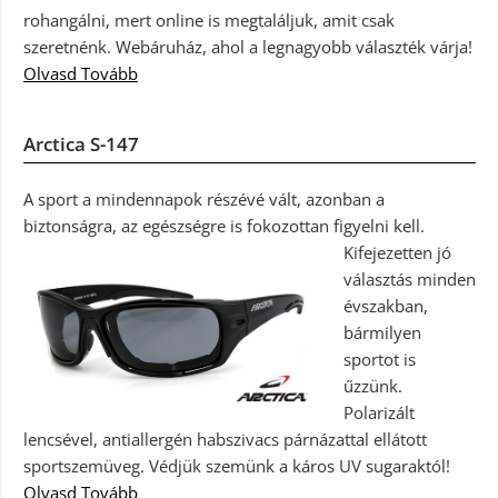
rohangálni, mert online is megtaláljuk, amit csak
szeretnénk. Webáruház, ahol a legnagyobb választék várja!
Olvasd Tovább
Arctica S-147
A sport a mindennapok részévé vált, azonban a
biztonságra, az egészségre is fokozottan figyelni kell.
Kifejezetten jó
választás minden
évszakban,
bármilyen
sportot is
űzzünk.
Polarizált
lencsével, antiallergén habszivacs párnázattal ellátott
sportszemüveg. Védjük szemünk a káros UV sugaraktól!
Olvasd Tovább