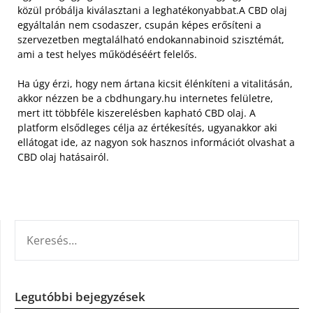
közül próbálja kiválasztani a leghatékonyabbat.
A CBD olaj
egyáltalán nem csodaszer, csupán képes erősíteni a
szervezetben megtalálható endokannabinoid szisztémát,
ami a test helyes működéséért felelős.
Ha úgy érzi, hogy nem ártana kicsit élénkíteni a vitalitásán,
akkor nézzen be a cbdhungary.hu internetes felületre,
mert itt többféle kiszerelésben kapható CBD olaj. A
platform elsődleges célja az értékesítés, ugyanakkor aki
ellátogat ide, az nagyon sok hasznos információt olvashat a
CBD olaj hatásairól.
KERESÉS:
Legutóbbi bejegyzések