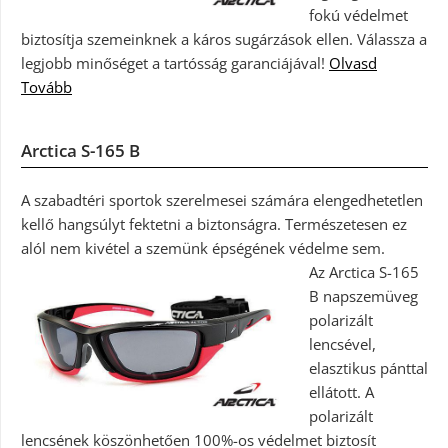
fokú védelmet
biztosítja szemeinknek a káros sugárzások ellen. Válassza a
legjobb minőséget a tartósság garanciájával!
Olvasd
Tovább
Arctica S-165 B
A szabadtéri sportok szerelmesei számára elengedhetetlen
kellő hangsúlyt fektetni a biztonságra. Természetesen ez
alól nem kivétel a szemünk épségének védelme sem.
Az Arctica S-165
B napszemüveg
polarizált
lencsével,
elasztikus pánttal
ellátott. A
polarizált
lencsének köszönhetően 100%-os védelmet biztosít