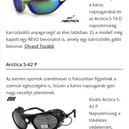
a káros
napsugarakat és
az Arctica S-74 D
napszemüveg
karcolásálló anyaga segít az éles látásban. Ez a modell még
kapott egy REVO bevonatot is, amely egy tükröződés gátló
bevonat.
Olvasd Tovább
Arctica S-42 P
Az extrém sportok szerelmesei is fokozottan figyelnek a
szemük egészségére is, hiszen a káros napsugarak igen
nagy veszélyt jelentenek.
Kiváló Arctica S-
42 P
Napszemüveg a
tökéletes
védelemért,