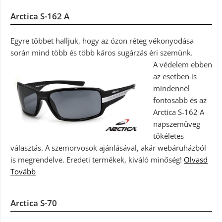
Arctica S-162 A
Egyre többet halljuk, hogy az ózon réteg vékonyodása
során mind több és több káros sugárzás éri szemünk.
A védelem ebben
az esetben is
mindennél
fontosabb és az
Arctica S-162 A
napszemüveg
tökéletes
választás. A szemorvosok ajánlásával, akár webáruházból
is megrendelve. Eredeti termékek, kiváló minőség!
Olvasd
Tovább
Arctica S-70