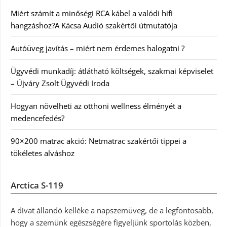
Miért számít a minőségi RCA kábel a valódi hifi
hangzáshoz?A Kácsa Audió szakértői útmutatója
Autóüveg javítás – miért nem érdemes halogatni ?
Ügyvédi munkadíj: átlátható költségek, szakmai képviselet
– Újváry Zsolt Ügyvédi Iroda
Hogyan növelheti az otthoni wellness élményét a
medencefedés?
90×200 matrac akció: Netmatrac szakértői tippei a
tökéletes alváshoz
Arctica S-119
A divat állandó kelléke a napszemüveg, de a legfontosabb,
hogy a szemünk egészségére figyeljünk sportolás közben,