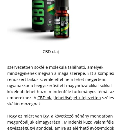
CBD olaj
szervezetben sokféle molekula található, amelyek
mindegyikének megvan a maga szerepe. Ezt a komplex
rendszert laikus szemlélettel nem lehet megérteni,
ugyanakkor a leegyszerűsített magyarázatokkal sokkal
közelebb lehet hozni mindenféle tudományos témát az
emberekhez. A
CBD olaj lehetőségei kifejezetten
széles
skálán mozognak.
Hogy ez miért van így, a következő néhány mondatban
megpróbáljuk elmagyarázni. Mindenki küzd valamiféle
egyészségügyi gonddal, amire az elérhető gyógymódok