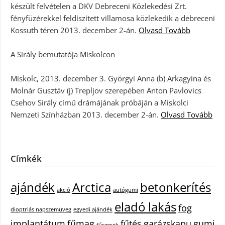
készült felvételen a DKV Debreceni Közlekedési Zrt.
fényfüzérekkel feldíszített villamosa közlekedik a debreceni
Kossuth téren 2013. december 2-án.
Olvasd Tovább
A Sirály bemutatója Miskolcon
Miskolc, 2013. december 3. Györgyi Anna (b) Arkagyina és
Molnár Gusztáv (j) Trepljov szerepében Anton Pavlovics
Csehov Sirály című drámájának próbáján a Miskolci
Nemzeti Színházban 2013. december 2-án.
Olvasd Tovább
Címkék
ajándék
Arctica
betonkerítés
akció
autógumi
eladó lakás
fog
dioptriás napszemüveg
egyedi ajándék
implantátum
fűmag
fűtés
garázskapu
gumi
fűszerek