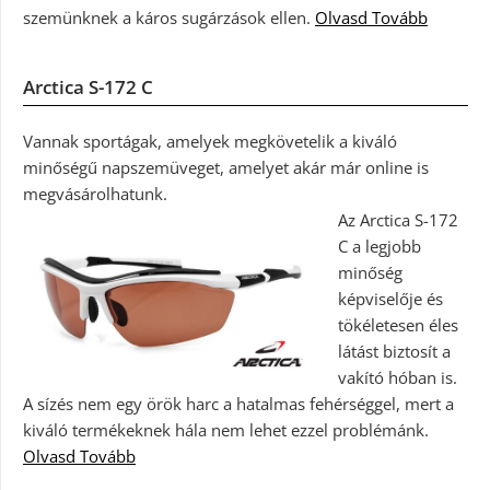
szemünknek a káros sugárzások ellen.
Olvasd Tovább
Arctica S-172 C
Vannak sportágak, amelyek megkövetelik a kiváló
minőségű napszemüveget, amelyet akár már online is
megvásárolhatunk.
Az Arctica S-172
C a legjobb
minőség
képviselője és
tökéletesen éles
látást biztosít a
vakító hóban is.
A sízés nem egy örök harc a hatalmas fehérséggel, mert a
kiváló termékeknek hála nem lehet ezzel problémánk.
Olvasd Tovább