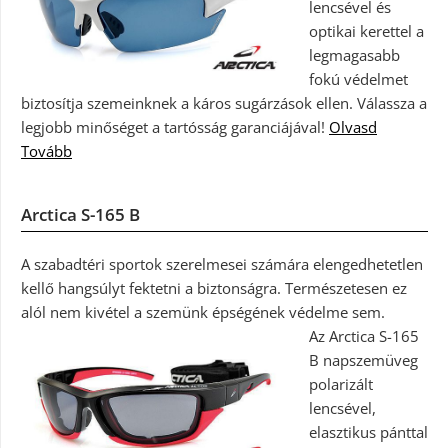
lencsével és
optikai kerettel a
legmagasabb
fokú védelmet
biztosítja szemeinknek a káros sugárzások ellen. Válassza a
legjobb minőséget a tartósság garanciájával!
Olvasd
Tovább
Arctica S-165 B
A szabadtéri sportok szerelmesei számára elengedhetetlen
kellő hangsúlyt fektetni a biztonságra. Természetesen ez
alól nem kivétel a szemünk épségének védelme sem.
Az Arctica S-165
B napszemüveg
polarizált
lencsével,
elasztikus pánttal