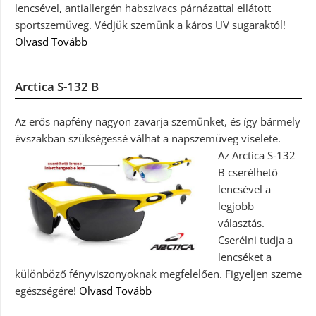
lencsével, antiallergén habszivacs párnázattal ellátott
sportszemüveg. Védjük szemünk a káros UV sugaraktól!
Olvasd Tovább
Arctica S-132 B
Az erős napfény nagyon zavarja szemünket, és így bármely
évszakban szükségessé válhat a napszemüveg viselete.
Az Arctica S-132
B cserélhető
lencsével a
legjobb
választás.
Cserélni tudja a
lencséket a
különböző fényviszonyoknak megfelelően. Figyeljen szeme
egészségére!
Olvasd Tovább