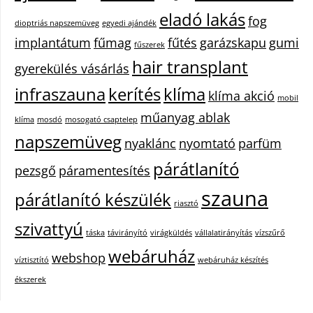
eladó lakás
fog
dioptriás napszemüveg
egyedi ajándék
implantátum
fűmag
fűtés
garázskapu
gumi
fűszerek
hair transplant
gyerekülés vásárlás
infraszauna
kerítés
klíma
klíma akció
mobil
műanyag ablak
klíma
mosdó
mosogató csaptelep
napszemüveg
nyaklánc
nyomtató
parfüm
párátlanító
pezsgő
páramentesítés
szauna
párátlanító készülék
riasztó
szivattyú
táska
távirányító
virágküldés
vállalatirányítás
vízszűrő
webáruház
webshop
víztisztító
webáruház készítés
ékszerek