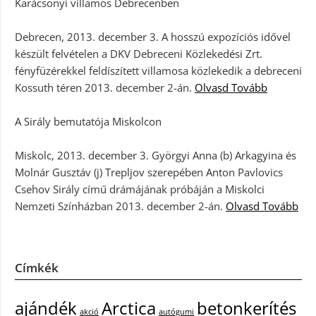
Karácsonyi villamos Debrecenben
Debrecen, 2013. december 3. A hosszú expozíciós idővel
készült felvételen a DKV Debreceni Közlekedési Zrt.
fényfüzérekkel feldíszített villamosa közlekedik a debreceni
Kossuth téren 2013. december 2-án.
Olvasd Tovább
A Sirály bemutatója Miskolcon
Miskolc, 2013. december 3. Györgyi Anna (b) Arkagyina és
Molnár Gusztáv (j) Trepljov szerepében Anton Pavlovics
Csehov Sirály című drámájának próbáján a Miskolci
Nemzeti Színházban 2013. december 2-án.
Olvasd Tovább
Címkék
ajándék
Arctica
betonkerítés
akció
autógumi