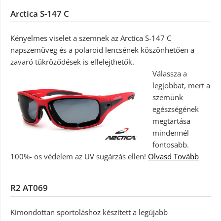
Arctica S-147 C
Kényelmes viselet a szemnek az Arctica S-147 C
napszemüveg és a polaroid lencsének köszönhetően a
zavaró tükröződések is elfelejthetők.
Válassza a
legjobbat, mert a
szemünk
egészségének
megtartása
mindennél
fontosabb.
100%- os védelem az UV sugárzás ellen!
Olvasd Tovább
R2 AT069
Kimondottan sportoláshoz készített a legújabb