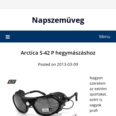
Skip
to
content
Napszemüveg
Menu
Arctica S-42 P hegymászáshoz
Posted on 2013-03-09
Nagyon
szeretem
az extrém
sportokat,
ezért is
vagyok
profi