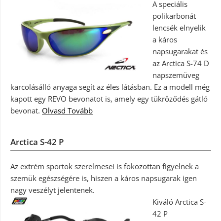
A speciális
polikarbonát
lencsék elnyelik
a káros
napsugarakat és
az Arctica S-74 D
napszemüveg
karcolásálló anyaga segít az éles látásban. Ez a modell még
kapott egy REVO bevonatot is, amely egy tükröződés gátló
bevonat.
Olvasd Tovább
Arctica S-42 P
Az extrém sportok szerelmesei is fokozottan figyelnek a
szemük egészségére is, hiszen a káros napsugarak igen
nagy veszélyt jelentenek.
Kiváló Arctica S-
42 P