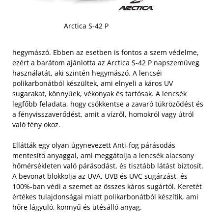
Arctica S-42 P
hegymászó. Ebben az esetben is fontos a szem védelme,
ezért a barátom ajánlotta az Arctica S-42 P napszemüveg
használatát, aki szintén hegymászó. A lencséi
polikarbonátból készültek, ami elnyeli a káros UV
sugarakat, könnyűek, vékonyak és tartósak. A lencsék
legfőbb feladata, hogy csökkentse a zavaró tükröződést és
a fényvisszaverődést, amit a vízről, homokról vagy útról
való fény okoz.
Ellátták egy olyan úgynevezett Anti-fog párásodás
mentesítő anyaggal, ami meggátolja a lencsék alacsony
hőmérsékleten való párásodást, és tisztább látást biztosít.
A bevonat blokkolja az UVA, UVB és UVC sugárzást, és
100%-ban védi a szemet az összes káros sugártól.
Keretét
értékes tulajdonságai miatt polikarbonátból készítik, ami
hőre lágyuló, könnyű és ütésálló anyag.