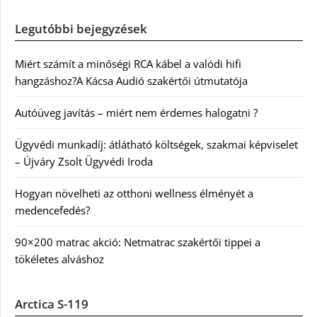
Legutóbbi bejegyzések
Miért számít a minőségi RCA kábel a valódi hifi
hangzáshoz?A Kácsa Audió szakértői útmutatója
Autóüveg javítás – miért nem érdemes halogatni ?
Ügyvédi munkadíj: átlátható költségek, szakmai képviselet
– Újváry Zsolt Ügyvédi Iroda
Hogyan növelheti az otthoni wellness élményét a
medencefedés?
90×200 matrac akció: Netmatrac szakértői tippei a
tökéletes alváshoz
Arctica S-119