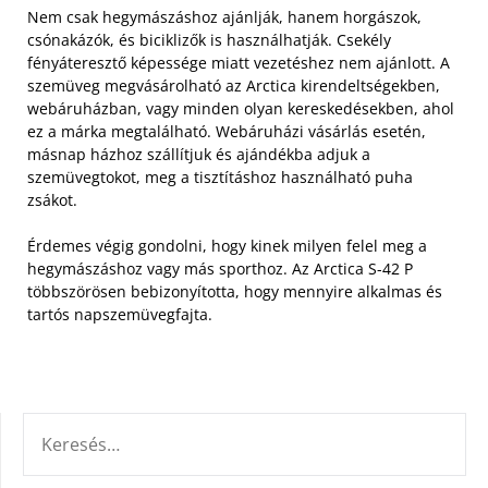
Nem csak hegymászáshoz ajánlják, hanem horgászok,
csónakázók, és biciklizők is használhatják. Csekély
fényáteresztő képessége miatt vezetéshez nem ajánlott. A
szemüveg megvásárolható az Arctica kirendeltségekben,
webáruházban, vagy minden olyan kereskedésekben, ahol
ez a márka megtalálható. Webáruházi vásárlás esetén,
másnap házhoz szállítjuk és ajándékba adjuk a
szemüvegtokot, meg a tisztításhoz használható puha
zsákot.
Érdemes végig gondolni, hogy kinek milyen felel meg a
hegymászáshoz vagy más sporthoz. Az Arctica S-42 P
többszörösen bebizonyította, hogy mennyire alkalmas és
tartós napszemüvegfajta.
KERESÉS: