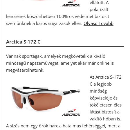
ellátott. A
polarizált
lencsének köszönhetően 100%-os védelmet biztosít
szemünknek a káros sugárzások ellen.
Olvasd Tovább
Arctica S-172 C
Vannak sportágak, amelyek megkövetelik a kiváló
minőségű napszemüveget, amelyet akár már online is
megvásárolhatunk.
Az Arctica S-172
C a legjobb
minőség
képviselője és
tökéletesen éles
látást biztosít a
vakító hóban is.
A sízés nem egy örök harc a hatalmas fehérséggel, mert a