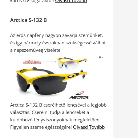
káros UV sugaraktól!
Olvasd Tovább
Arctica S-132 B
Az erős napfény nagyon zavarja szemünket,
és így bármely évszakban szükségessé válhat
a napszemüveg viselete.
Az
Arctica S-132 B cserélhető lencsével a legjobb
választás. Cserélni tudja a lencséket a
különböző fényviszonyoknak megfelelően.
Figyeljen szeme egészségére!
Olvasd Tovább