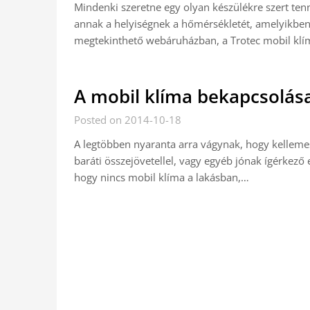
Mindenki szeretne egy olyan készülékre szert tenn
annak a helyiségnek a hőmérsékletét, amelyikbe
megtekinthető webáruházban, a Trotec mobil klí
A mobil klíma bekapcsolása
Posted on 2014-10-18
A legtöbben nyaranta arra vágynak, hogy kellemese
baráti összejövetellel, vagy egyéb jónak ígérkező 
hogy nincs mobil klíma a lakásban,…