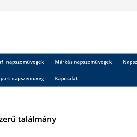
rfi napszemüvegek
Márkás napszemüvegek
Napsz
Sport napszemüveg
Kapcsolat
szerű találmány