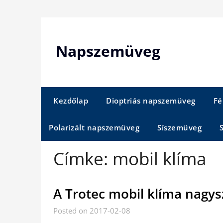
Skip
to
content
Napszemüveg
Kezdőlap
Dioptriás napszemüveg
Fé
Polarizált napszemüveg
Síszemüveg
Címke:
mobil klíma
A Trotec mobil klíma nagy
Posted on 2017-02-08