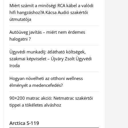
Miért számít a minőségi RCA kábel a valódi
hifi hangzáshoz?A Kácsa Audió szakértői
útmutatója
Autóüveg javítás – miért nem érdemes
halogatni ?
Ügyvédi munkadíj: átlátható költségek,
szakmai képviselet – Újváry Zsolt Ügyvédi
Iroda
Hogyan növelheti az otthoni wellness
élményét a medencefedés?
90×200 matrac akció: Netmatrac szakértői
tippei a tökéletes alváshoz
Arctica S-119