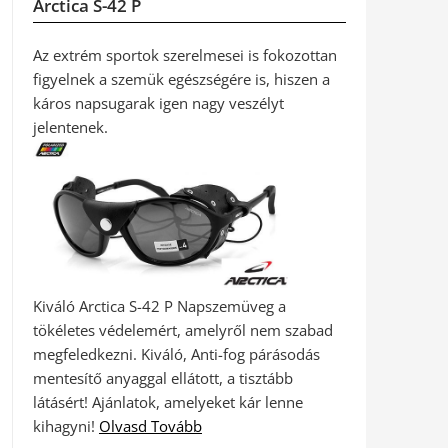
Arctica S-42 P
Az extrém sportok szerelmesei is fokozottan
figyelnek a szemük egészségére is, hiszen a
káros napsugarak igen nagy veszélyt
jelentenek.
Kiváló Arctica S-42 P Napszemüveg a
tökéletes védelemért, amelyről nem szabad
megfeledkezni. Kiváló, Anti-fog párásodás
mentesítő anyaggal ellátott, a tisztább
látásért! Ajánlatok, amelyeket kár lenne
kihagyni!
Olvasd Tovább