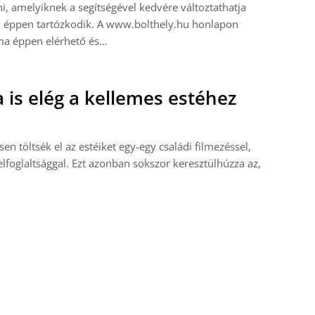
i, amelyiknek a segítségével kedvére változtathatja
n éppen tartózkodik. A www.bolthely.hu honlapon
ma éppen elérhető és…
 is elég a kellemes estéhez
n töltsék el az estéiket egy-egy családi filmezéssel,
elfoglaltsággal. Ezt azonban sokszor keresztülhúzza az,