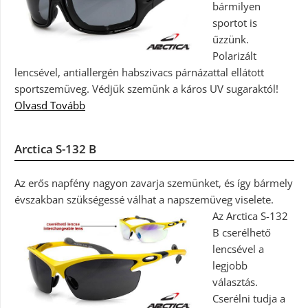
bármilyen
sportot is
űzzünk.
Polarizált
lencsével, antiallergén habszivacs párnázattal ellátott
sportszemüveg. Védjük szemünk a káros UV sugaraktól!
Olvasd Tovább
Arctica S-132 B
Az erős napfény nagyon zavarja szemünket, és így bármely
évszakban szükségessé válhat a napszemüveg viselete.
Az Arctica S-132
B cserélhető
lencsével a
legjobb
választás.
Cserélni tudja a