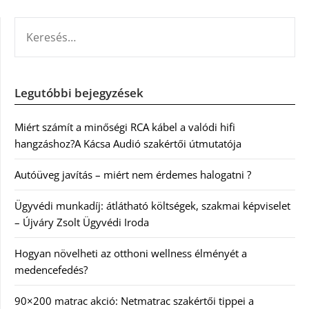
KERESÉS:
Legutóbbi bejegyzések
Miért számít a minőségi RCA kábel a valódi hifi
hangzáshoz?A Kácsa Audió szakértői útmutatója
Autóüveg javítás – miért nem érdemes halogatni ?
Ügyvédi munkadíj: átlátható költségek, szakmai képviselet
– Újváry Zsolt Ügyvédi Iroda
Hogyan növelheti az otthoni wellness élményét a
medencefedés?
90×200 matrac akció: Netmatrac szakértői tippei a