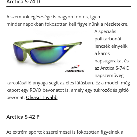
Arctica S-74 D
A szemünk egészsége is nagyon fontos, így a
mindennapokban fokozottan kell figyelnünk a részletekre.
A speciális
polikarbonát
lencsék elnyelik
a káros
napsugarakat és
az Arctica S-74 D
napszemüveg
karcolásálló anyaga segít az éles látásban. Ez a modell még
kapott egy REVO bevonatot is, amely egy tükröződés gátló
bevonat.
Olvasd Tovább
Arctica S-42 P
Az extrém sportok szerelmesei is fokozottan figyelnek a