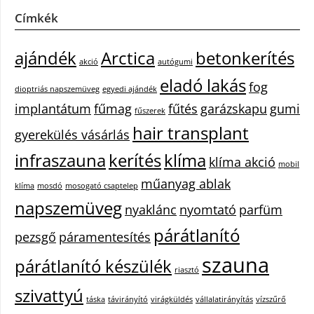
Címkék
ajándék
Arctica
betonkerítés
akció
autógumi
eladó lakás
fog
dioptriás napszemüveg
egyedi ajándék
implantátum
fűmag
fűtés
garázskapu
gumi
fűszerek
hair transplant
gyerekülés vásárlás
infraszauna
kerítés
klíma
klíma akció
mobil
műanyag ablak
klíma
mosdó
mosogató csaptelep
napszemüveg
nyaklánc
nyomtató
parfüm
párátlanító
pezsgő
páramentesítés
szauna
párátlanító készülék
riasztó
szivattyú
táska
távirányító
virágküldés
vállalatirányítás
vízszűrő