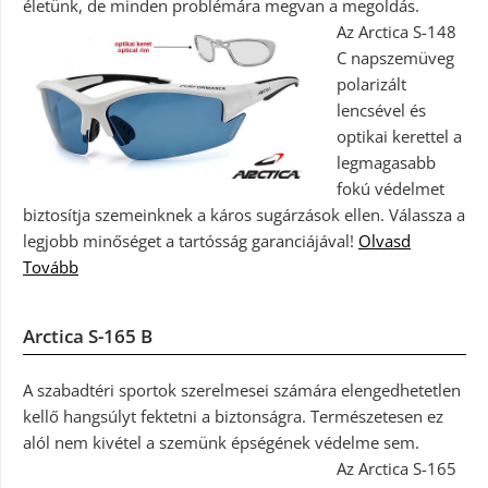
életünk, de minden problémára megvan a megoldás.
Az Arctica S-148
C napszemüveg
polarizált
lencsével és
optikai kerettel a
legmagasabb
fokú védelmet
biztosítja szemeinknek a káros sugárzások ellen. Válassza a
legjobb minőséget a tartósság garanciájával!
Olvasd
Tovább
Arctica S-165 B
A szabadtéri sportok szerelmesei számára elengedhetetlen
kellő hangsúlyt fektetni a biztonságra. Természetesen ez
alól nem kivétel a szemünk épségének védelme sem.
Az Arctica S-165