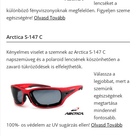
lencséket a
különböző fényviszonyoknak megfelelően. Figyeljen szeme
egészségére!
Olvasd Tovább
Arctica S-147 C
Kényelmes viselet a szemnek az Arctica S-147 C
napszemüveg és a polaroid lencsének köszönhetően a
zavaró tükröződések is elfelejthetők.
Válassza a
legjobbat, mert a
szemünk
egészségének
megtartása
mindennél
fontosabb.
100%- os védelem az UV sugárzás ellen!
Olvasd Tovább