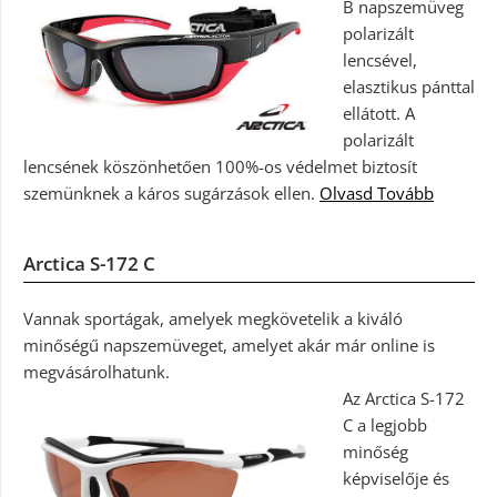
B napszemüveg
polarizált
lencsével,
elasztikus pánttal
ellátott. A
polarizált
lencsének köszönhetően 100%-os védelmet biztosít
szemünknek a káros sugárzások ellen.
Olvasd Tovább
Arctica S-172 C
Vannak sportágak, amelyek megkövetelik a kiváló
minőségű napszemüveget, amelyet akár már online is
megvásárolhatunk.
Az Arctica S-172
C a legjobb
minőség
képviselője és