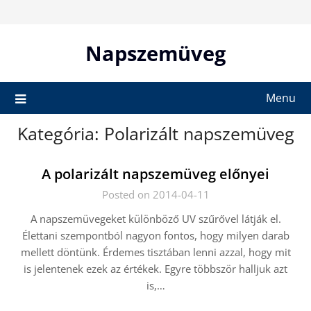
Skip
to
content
Napszemüveg
Menu
Kategória:
Polarizált napszemüveg
A polarizált napszemüveg előnyei
Posted on 2014-04-11
A napszemüvegeket különböző UV szűrővel látják el.
Élettani szempontból nagyon fontos, hogy milyen darab
mellett döntünk. Érdemes tisztában lenni azzal, hogy mit
is jelentenek ezek az értékek. Egyre többször halljuk azt
is,…