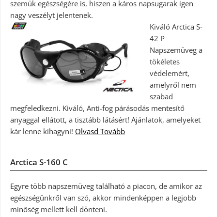
szemük egészségére is, hiszen a káros napsugarak igen
nagy veszélyt jelentenek.
Kiváló Arctica S-
42 P
Napszemüveg a
tökéletes
védelemért,
amelyről nem
szabad
megfeledkezni. Kiváló, Anti-fog párásodás mentesítő
anyaggal ellátott, a tisztább látásért! Ajánlatok, amelyeket
kár lenne kihagyni!
Olvasd Tovább
Arctica S-160 C
Egyre több napszemüveg található a piacon, de amikor az
egészségünkről van szó, akkor mindenképpen a legjobb
minőség mellett kell dönteni.