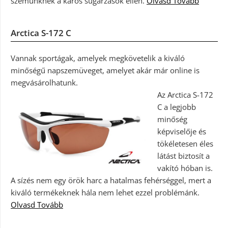
szemünknek a káros sugárzások ellen.
Olvasd Tovább
Arctica S-172 C
Vannak sportágak, amelyek megkövetelik a kiváló
minőségű napszemüveget, amelyet akár már online is
megvásárolhatunk.
Az Arctica S-172
C a legjobb
minőség
képviselője és
tökéletesen éles
látást biztosít a
vakító hóban is.
A sízés nem egy örök harc a hatalmas fehérséggel, mert a
kiváló termékeknek hála nem lehet ezzel problémánk.
Olvasd Tovább