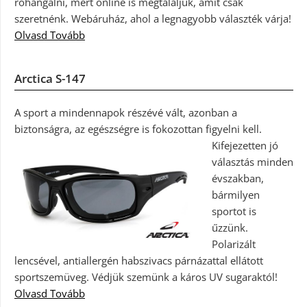
rohangálni, mert online is megtaláljuk, amit csak
szeretnénk. Webáruház, ahol a legnagyobb választék várja!
Olvasd Tovább
Arctica S-147
A sport a mindennapok részévé vált, azonban a
biztonságra, az egészségre is fokozottan figyelni kell.
Kifejezetten jó
választás minden
évszakban,
bármilyen
sportot is
űzzünk.
Polarizált
lencsével, antiallergén habszivacs párnázattal ellátott
sportszemüveg. Védjük szemünk a káros UV sugaraktól!
Olvasd Tovább