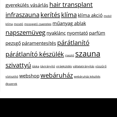
hair transplant
gyerekülés vásárlás
infraszauna
kerítés
klíma
klíma akció
mobil
műanyag ablak
klíma
mosdó
mosogató csaptelep
napszemüveg
nyaklánc
nyomtató
parfüm
párátlanító
pezsgő
páramentesítés
szauna
párátlanító készülék
riasztó
szivattyú
táska
távirányító
virágküldés
vállalatirányítás
vízszűrő
webáruház
webshop
víztisztító
webáruház készítés
ékszerek