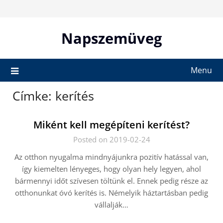
Skip
to
content
Napszemüveg
Menu
Címke:
kerítés
Miként kell megépíteni kerítést?
Posted on 2019-02-24
Az otthon nyugalma mindnyájunkra pozitív hatással van,
így kiemelten lényeges, hogy olyan hely legyen, ahol
bármennyi időt szívesen töltünk el. Ennek pedig része az
otthonunkat óvó kerítés is. Némelyik háztartásban pedig
vállalják…