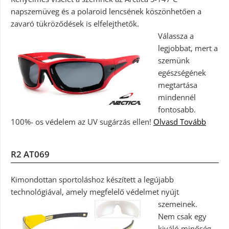
napszemüveg és a polaroid lencsének köszönhetően a
zavaró tükröződések is elfelejthetők.
Válassza a
legjobbat, mert a
szemünk
egészségének
megtartása
mindennél
fontosabb.
100%- os védelem az UV sugárzás ellen!
Olvasd Tovább
R2 AT069
Kimondottan sportoláshoz készített a legújabb
technológiával, amely megfelelő védelmet nyújt
szemeinek.
Nem csak egy
kiváló minőség,