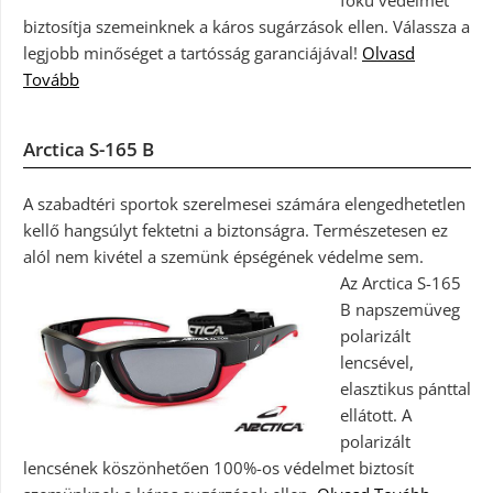
fokú védelmet
biztosítja szemeinknek a káros sugárzások ellen. Válassza a
legjobb minőséget a tartósság garanciájával!
Olvasd
Tovább
Arctica S-165 B
A szabadtéri sportok szerelmesei számára elengedhetetlen
kellő hangsúlyt fektetni a biztonságra. Természetesen ez
alól nem kivétel a szemünk épségének védelme sem.
Az Arctica S-165
B napszemüveg
polarizált
lencsével,
elasztikus pánttal
ellátott. A
polarizált
lencsének köszönhetően 100%-os védelmet biztosít