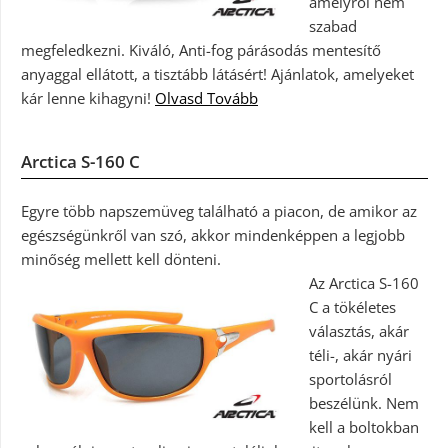
amelyről nem
szabad
megfeledkezni. Kiváló, Anti-fog párásodás mentesítő
anyaggal ellátott, a tisztább látásért! Ajánlatok, amelyeket
kár lenne kihagyni!
Olvasd Tovább
Arctica S-160 C
Egyre több napszemüveg található a piacon, de amikor az
egészségünkről van szó, akkor mindenképpen a legjobb
minőség mellett kell dönteni.
Az Arctica S-160
C a tökéletes
választás, akár
téli-, akár nyári
sportolásról
beszélünk. Nem
kell a boltokban