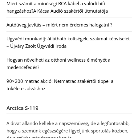
Miért számít a minőségi RCA kábel a valódi hifi
hangzáshoz?A Kácsa Audió szakértői útmutatója
Autóüveg javítás – miért nem érdemes halogatni ?
Ügyvédi munkadíj: átlátható költségek, szakmai képviselet
– Újváry Zsolt Ügyvédi Iroda
Hogyan növelheti az otthoni wellness élményét a
medencefedés?
90×200 matrac akció: Netmatrac szakértői tippei a
tökéletes alváshoz
Arctica S-119
A divat állandó kelléke a napszemüveg, de a legfontosabb,
hogy a szemünk egészségére figyeljünk sportolás közben,