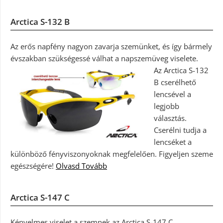
Arctica S-132 B
Az erős napfény nagyon zavarja szemünket, és így bármely
évszakban szükségessé válhat a napszemüveg viselete.
Az Arctica S-132
B cserélhető
lencsével a
legjobb
választás.
Cserélni tudja a
lencséket a
különböző fényviszonyoknak megfelelően. Figyeljen szeme
egészségére!
Olvasd Tovább
Arctica S-147 C
Kényelmes viselet a szemnek az Arctica S-147 C