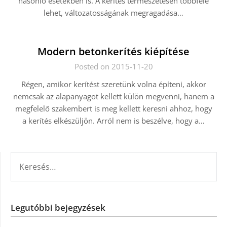
hasonló esetekben is. A kerítés természetesen többféle
lehet, változatosságának megragadása…
Modern betonkerítés kiépítése
Posted on 2015-11-20
Régen, amikor kerítést szeretünk volna építeni, akkor
nemcsak az alapanyagot kellett külön megvenni, hanem a
megfelelő szakembert is meg kellett keresni ahhoz, hogy
a kerítés elkészüljön. Arról nem is beszélve, hogy a…
KERESÉS:
Legutóbbi bejegyzések