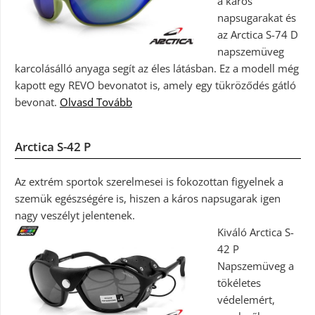
a káros
napsugarakat és
az Arctica S-74 D
napszemüveg
karcolásálló anyaga segít az éles látásban. Ez a modell még
kapott egy REVO bevonatot is, amely egy tükröződés gátló
bevonat.
Olvasd Tovább
Arctica S-42 P
Az extrém sportok szerelmesei is fokozottan figyelnek a
szemük egészségére is, hiszen a káros napsugarak igen
nagy veszélyt jelentenek.
Kiváló Arctica S-
42 P
Napszemüveg a
tökéletes
védelemért,