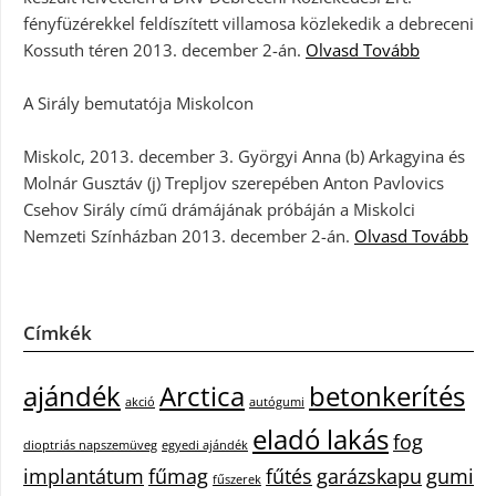
fényfüzérekkel feldíszített villamosa közlekedik a debreceni
Kossuth téren 2013. december 2-án.
Olvasd Tovább
A Sirály bemutatója Miskolcon
Miskolc, 2013. december 3. Györgyi Anna (b) Arkagyina és
Molnár Gusztáv (j) Trepljov szerepében Anton Pavlovics
Csehov Sirály című drámájának próbáján a Miskolci
Nemzeti Színházban 2013. december 2-án.
Olvasd Tovább
Címkék
ajándék
Arctica
betonkerítés
akció
autógumi
eladó lakás
fog
dioptriás napszemüveg
egyedi ajándék
implantátum
fűmag
fűtés
garázskapu
gumi
fűszerek