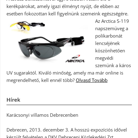
kerékpárokat, amely igazi élményt nyújt, de ebben az
esetben fokozottan kell figyelnünk szemeink egészségére.
Az Arctica S-119
napszemüveg a
polikarbonát
lencséjének
köszönhetően
megvédi
szemünk a káros
UV sugaraktól. Kiváló minőség, amely ma már online is
megrendelhető, kell ennél több?
Olvasd Tovább
Hírek
Karácsonyi villamos Debrecenben
Debrecen, 2013. december 3. A hosszú expozíciós idővel
készült felvételen a DKV Debreceni Közlekedési Zrt.