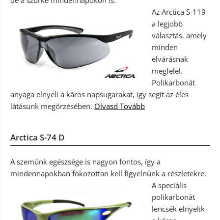
de a szürke mindennapokon is.
Az Arctica S-119
a legjobb
választás, amely
minden
elvárásnak
megfelel.
Polikarbonát
anyaga elnyeli a káros napsugarakat, így segít az éles
látásunk megőrzésében.
Olvasd Tovább
Arctica S-74 D
A szemünk egészsége is nagyon fontos, így a
mindennapokban fokozottan kell figyelnünk a részletekre.
A speciális
polikarbonát
lencsék elnyelik