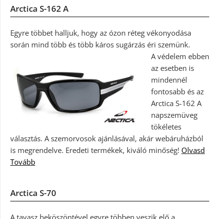
Arctica S-162 A
Egyre többet halljuk, hogy az ózon réteg vékonyodása
során mind több és több káros sugárzás éri szemünk.
A védelem ebben
az esetben is
mindennél
fontosabb és az
Arctica S-162 A
napszemüveg
tökéletes
választás. A szemorvosok ajánlásával, akár webáruházból
is megrendelve. Eredeti termékek, kiváló minőség!
Olvasd
Tovább
Arctica S-70
A tavasz beköszöntével egyre többen veszik elő a