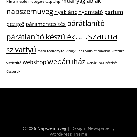
műanyag ablak
klíma
mosdó
mosogató csaptelep
napszemüveg
nyaklánc
nyomtató
parfüm
párátlanító
pezsgő
páramentesítés
szauna
párátlanító készülék
riasztó
szivattyú
táska
távirányító
virágküldés
vállalatirányítás
vízszűrő
webáruház
webshop
víztisztító
webáruház készítés
ékszerek
©2026 Napszemüveg
| Design:
Newspaperly
WordPress Theme