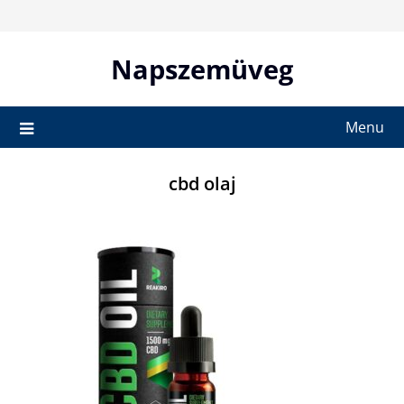
Skip
to
content
Napszemüveg
Menu
cbd olaj