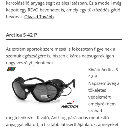
karcolásálló anyaga segít az éles látásban. Ez a modell még
kapott egy REVO bevonatot is, amely egy tükröződés gátló
bevonat.
Olvasd Tovább
Arctica S-42 P
Az extrém sportok szerelmesei is fokozottan figyelnek a
szemük egészségére is, hiszen a káros napsugarak igen
nagy veszélyt jelentenek.
Kiváló Arctica S-
42 P
Napszemüveg a
tökéletes
védelemért,
amelyről nem
szabad
megfeledkezni. Kiváló, Anti-fog párásodás mentesítő
anyaggal ellátott, a tisztább látásért! Ajánlatok, amelyeket