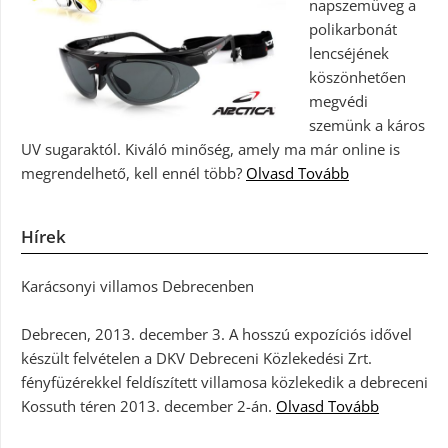
napszemüveg a
polikarbonát
lencséjének
köszönhetően
megvédi
szemünk a káros
UV sugaraktól. Kiváló minőség, amely ma már online is
megrendelhető, kell ennél több?
Olvasd Tovább
Hírek
Karácsonyi villamos Debrecenben
Debrecen, 2013. december 3. A hosszú expozíciós idővel
készült felvételen a DKV Debreceni Közlekedési Zrt.
fényfüzérekkel feldíszített villamosa közlekedik a debreceni
Kossuth téren 2013. december 2-án.
Olvasd Tovább