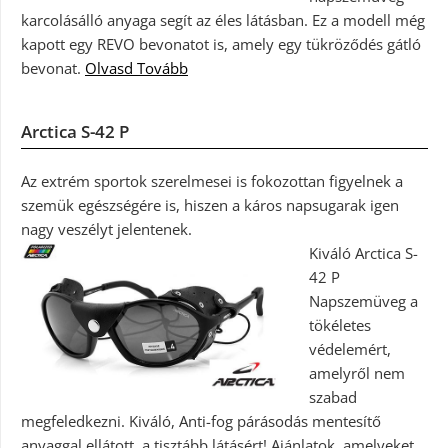
karcolásálló anyaga segít az éles látásban. Ez a modell még
kapott egy REVO bevonatot is, amely egy tükröződés gátló
bevonat.
Olvasd Tovább
Arctica S-42 P
Az extrém sportok szerelmesei is fokozottan figyelnek a
szemük egészségére is, hiszen a káros napsugarak igen
nagy veszélyt jelentenek.
Kiváló Arctica S-
42 P
Napszemüveg a
tökéletes
védelemért,
amelyről nem
szabad
megfeledkezni. Kiváló, Anti-fog párásodás mentesítő
anyaggal ellátott, a tisztább látásért! Ajánlatok, amelyeket