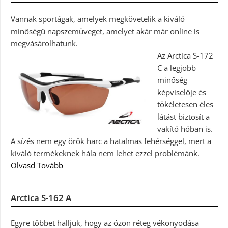
Vannak sportágak, amelyek megkövetelik a kiváló
minőségű napszemüveget, amelyet akár már online is
megvásárolhatunk.
Az Arctica S-172
C a legjobb
minőség
képviselője és
tökéletesen éles
látást biztosít a
vakító hóban is.
A sízés nem egy örök harc a hatalmas fehérséggel, mert a
kiváló termékeknek hála nem lehet ezzel problémánk.
Olvasd Tovább
Arctica S-162 A
Egyre többet halljuk, hogy az ózon réteg vékonyodása