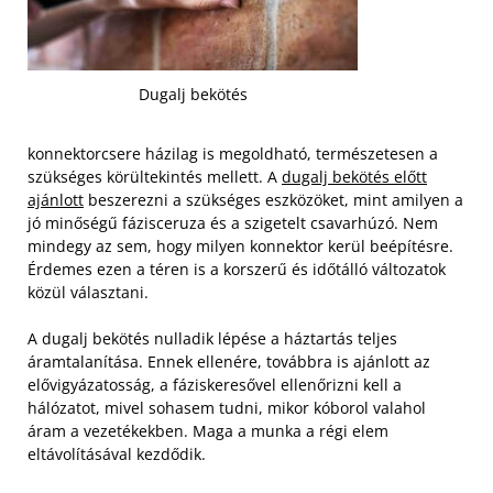
Dugalj bekötés
konnektorcsere házilag is megoldható, természetesen a
szükséges körültekintés mellett. A
dugalj bekötés előtt
ajánlott
beszerezni a szükséges eszközöket, mint amilyen a
jó minőségű fázisceruza és a szigetelt csavarhúzó. Nem
mindegy az sem, hogy milyen konnektor kerül beépítésre.
Érdemes ezen a téren is a korszerű és időtálló változatok
közül választani.
A dugalj bekötés nulladik lépése a háztartás teljes
áramtalanítása. Ennek ellenére, továbbra is ajánlott az
elővigyázatosság, a fáziskeresővel ellenőrizni kell a
hálózatot, mivel sohasem tudni, mikor kóborol valahol
áram a vezetékekben. Maga a munka a régi elem
eltávolításával kezdődik.