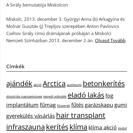
A Sirály bemutatója Miskolcon
Miskolc, 2013. december 3. Györgyi Anna (b) Arkagyina és
Molnár Gusztáv (j) Trepljov szerepében Anton Pavlovics
Csehov Sirály című drámájának próbáján a Miskolci
Nemzeti Színházban 2013. december 2-án.
Olvasd Tovább
Címkék
ajándék
Arctica
betonkerítés
akció
autógumi
eladó lakás
fog
dioptriás napszemüveg
egyedi ajándék
implantátum
fűmag
fűtés
garázskapu
gumi
fűszerek
hair transplant
gyerekülés vásárlás
infraszauna
kerítés
klíma
klíma akció
mobil