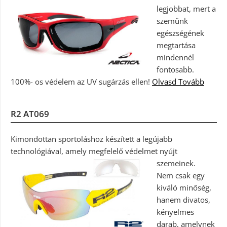
legjobbat, mert a
szemünk
egészségének
megtartása
mindennél
fontosabb.
100%- os védelem az UV sugárzás ellen!
Olvasd Tovább
R2 AT069
Kimondottan sportoláshoz készített a legújabb
technológiával, amely megfelelő védelmet nyújt
szemeinek.
Nem csak egy
kiváló minőség,
hanem divatos,
kényelmes
darab, amelynek