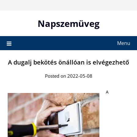
Skip
to
content
Napszemüveg
Menu
A dugalj bekötés önállóan is elvégezhető
Posted on 2022-05-08
A