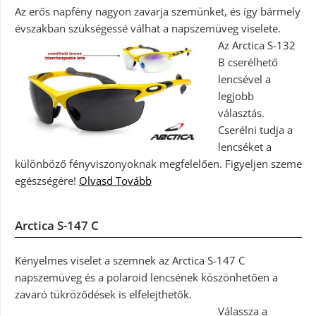
Az erős napfény nagyon zavarja szemünket, és így bármely
évszakban szükségessé válhat a napszemüveg viselete.
Az Arctica S-132
B cserélhető
lencsével a
legjobb
választás.
Cserélni tudja a
lencséket a
különböző fényviszonyoknak megfelelően. Figyeljen szeme
egészségére!
Olvasd Tovább
Arctica S-147 C
Kényelmes viselet a szemnek az Arctica S-147 C
napszemüveg és a polaroid lencsének köszönhetően a
zavaró tükröződések is elfelejthetők.
Válassza a