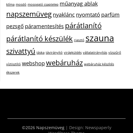
műanyag ablak
klíma
mosdó
mosogató csaptelep
napszemüveg
nyaklánc
nyomtató
parfüm
párátlanító
pezsgő
páramentesítés
szauna
párátlanító készülék
riasztó
szivattyú
táska
távirányító
virágküldés
vállalatirányítás
vízszűrő
webáruház
webshop
víztisztító
webáruház készítés
ékszerek
©2026 Napszemüveg
| Design:
Newspaperly