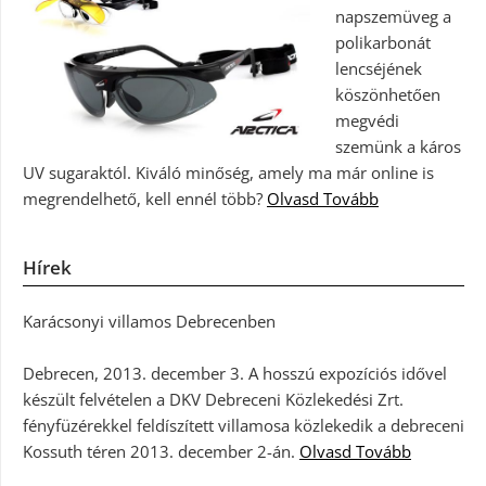
napszemüveg a
polikarbonát
lencséjének
köszönhetően
megvédi
szemünk a káros
UV sugaraktól. Kiváló minőség, amely ma már online is
megrendelhető, kell ennél több?
Olvasd Tovább
Hírek
Karácsonyi villamos Debrecenben
Debrecen, 2013. december 3. A hosszú expozíciós idővel
készült felvételen a DKV Debreceni Közlekedési Zrt.
fényfüzérekkel feldíszített villamosa közlekedik a debreceni
Kossuth téren 2013. december 2-án.
Olvasd Tovább