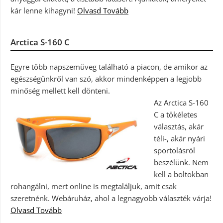
kár lenne kihagyni!
Olvasd Tovább
Arctica S-160 C
Egyre több napszemüveg található a piacon, de amikor az
egészségünkről van szó, akkor mindenképpen a legjobb
minőség mellett kell dönteni.
Az Arctica S-160
C a tökéletes
választás, akár
téli-, akár nyári
sportolásról
beszélünk. Nem
kell a boltokban
rohangálni, mert online is megtaláljuk, amit csak
szeretnénk. Webáruház, ahol a legnagyobb választék várja!
Olvasd Tovább