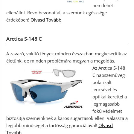
nem lehet
ellenállni. Revo bevonattal, a szemünk egészsége
érdekében!
Olvasd Tovább
Arctica S-148 C
A zavaró, vakító fények minden évszakban megkeserítik az
életünk, de minden problémára megvan a megoldás.
Az Arctica S-148
C napszemüveg
polarizált
lencsével és
optikai kerettel a
legmagasabb
fokú védelmet
biztosítja szemeinknek a káros sugárzások ellen. Válassza a
legjobb minőséget a tartósság garanciájával!
Olvasd
Tovább