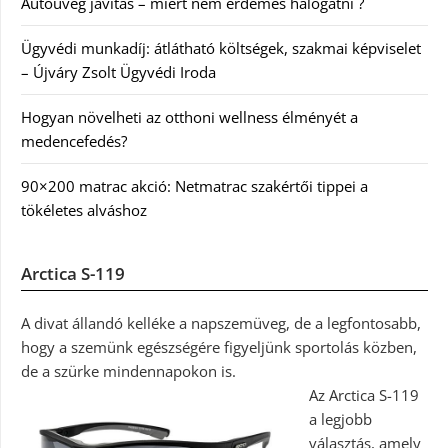
Autóüveg javítás – miért nem érdemes halogatni ?
Ügyvédi munkadíj: átlátható költségek, szakmai képviselet
– Újváry Zsolt Ügyvédi Iroda
Hogyan növelheti az otthoni wellness élményét a
medencefedés?
90×200 matrac akció: Netmatrac szakértői tippei a
tökéletes alváshoz
Arctica S-119
A divat állandó kelléke a napszemüveg, de a legfontosabb,
hogy a szemünk egészségére figyeljünk sportolás közben,
de a szürke mindennapokon is.
Az Arctica S-119
a legjobb
választás, amely