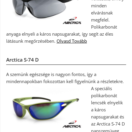
minden
elvárásnak
megfelel.
Polikarbonát
anyaga elnyeli a káros napsugarakat, így segít az éles
látásunk megőrzésében.
Olvasd Tovább
Arctica S-74 D
A szemünk egészsége is nagyon fontos, így a
mindennapokban fokozottan kell figyelnünk a részletekre.
A speciális
polikarbonát
lencsék elnyelik
a káros
napsugarakat és
az Arctica S-74 D
napszemüveg