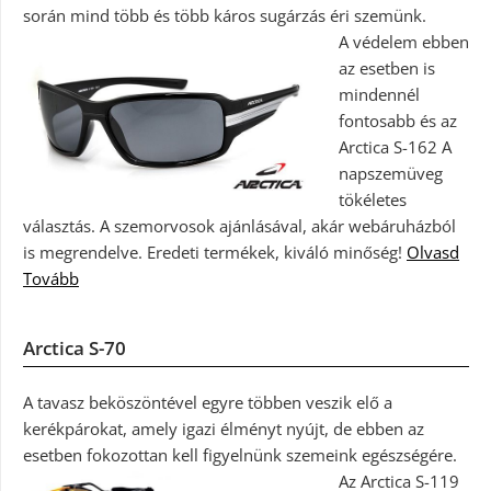
során mind több és több káros sugárzás éri szemünk.
A védelem ebben
az esetben is
mindennél
fontosabb és az
Arctica S-162 A
napszemüveg
tökéletes
választás. A szemorvosok ajánlásával, akár webáruházból
is megrendelve. Eredeti termékek, kiváló minőség!
Olvasd
Tovább
Arctica S-70
A tavasz beköszöntével egyre többen veszik elő a
kerékpárokat, amely igazi élményt nyújt, de ebben az
esetben fokozottan kell figyelnünk szemeink egészségére.
Az Arctica S-119