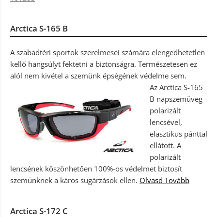
Arctica S-165 B
A szabadtéri sportok szerelmesei számára elengedhetetlen
kellő hangsúlyt fektetni a biztonságra. Természetesen ez
alól nem kivétel a szemünk épségének védelme sem.
Az Arctica S-165
B napszemüveg
polarizált
lencsével,
elasztikus pánttal
ellátott. A
polarizált
lencsének köszönhetően 100%-os védelmet biztosít
szemünknek a káros sugárzások ellen.
Olvasd Tovább
Arctica S-172 C