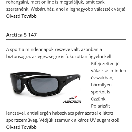
rohangálni, mert online is megtaláljuk, amit csak
szeretnénk. Webáruház, ahol a legnagyobb választék várja!
Olvasd Tovább
Arctica S-147
A sport a mindennapok részévé vált, azonban a
biztonságra, az egészségre is fokozottan figyelni kell.
Kifejezetten jó
választás minden
évszakban,
bármilyen
sportot is
űzzünk.
Polarizált
lencsével, antiallergén habszivacs párnázattal ellátott
sportszemüveg. Védjük szemünk a káros UV sugaraktól!
Olvasd Tovább