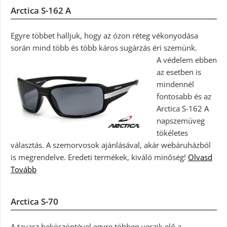
Arctica S-162 A
Egyre többet halljuk, hogy az ózon réteg vékonyodása
során mind több és több káros sugárzás éri szemünk.
A védelem ebben
az esetben is
mindennél
fontosabb és az
Arctica S-162 A
napszemüveg
tökéletes
választás. A szemorvosok ajánlásával, akár webáruházból
is megrendelve. Eredeti termékek, kiváló minőség!
Olvasd
Tovább
Arctica S-70
A tavasz beköszöntével egyre többen veszik elő a