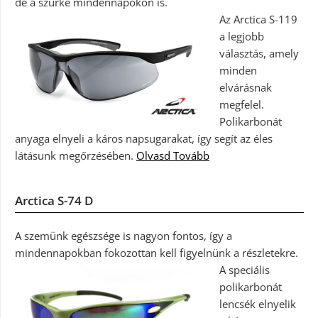
de a szürke mindennapokon is.
Az Arctica S-119
a legjobb
választás, amely
minden
elvárásnak
megfelel.
Polikarbonát
anyaga elnyeli a káros napsugarakat, így segít az éles
látásunk megőrzésében.
Olvasd Tovább
Arctica S-74 D
A szemünk egészsége is nagyon fontos, így a
mindennapokban fokozottan kell figyelnünk a részletekre.
A speciális
polikarbonát
lencsék elnyelik