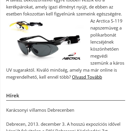
kerékpárokat, amely igazi élményt nyújt, de ebben az
esetben fokozottan kell figyelnünk szemeink egészségére.
Az Arctica S-119
napszemüveg a
polikarbonát
lencséjének
köszönhetően
megvédi
szemünk a káros
UV sugaraktól. Kiváló minőség, amely ma már online is
megrendelhető, kell ennél több?
Olvasd Tovább
Hírek
Karácsonyi villamos Debrecenben
Debrecen, 2013. december 3. A hosszú expozíciós idővel
készült felvételen a DKV Debreceni Közlekedési Zrt.