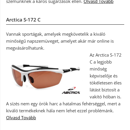
szemünknek a káros sugárzások ellen.
Olvasd Tovább
Arctica S-172 C
Vannak sportágak, amelyek megkövetelik a kiváló
minőségű napszemüveget, amelyet akár már online is
megvásárolhatunk.
Az Arctica S-172
C a legjobb
minőség
képviselője és
tökéletesen éles
látást biztosít a
vakító hóban is.
A sízés nem egy örök harc a hatalmas fehérséggel, mert a
kiváló termékeknek hála nem lehet ezzel problémánk.
Olvasd Tovább