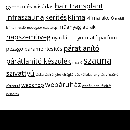
hair transplant
gyerekülés vásárlás
infraszauna
kerítés
klíma
klíma akció
mobil
műanyag ablak
klíma
mosdó
mosogató csaptelep
napszemüveg
nyaklánc
nyomtató
parfüm
párátlanító
pezsgő
páramentesítés
szauna
párátlanító készülék
riasztó
szivattyú
táska
távirányító
virágküldés
vállalatirányítás
vízszűrő
webáruház
webshop
víztisztító
webáruház készítés
ékszerek