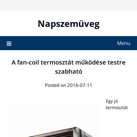
Skip
to
content
Napszemüveg
Menu
A fan-coil termosztát működése testre
szabható
Posted on 2016-07-11
Egy jó
termosztát