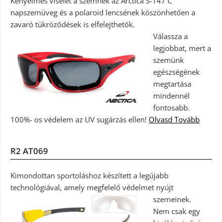
Kényelmes viselet a szemnek az Arctica S-147 C
napszemüveg és a polaroid lencsének köszönhetően a
zavaró tükröződések is elfelejthetők.
Válassza a
legjobbat, mert a
szemünk
egészségének
megtartása
mindennél
fontosabb.
100%- os védelem az UV sugárzás ellen!
Olvasd Tovább
R2 AT069
Kimondottan sportoláshoz készített a legújabb
technológiával, amely megfelelő védelmet nyújt
szemeinek.
Nem csak egy