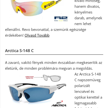
kiváló minőség,
hanem divatos,
kényelmes
darab, amelynek
nem lehet
ellenállni. Revo bevonattal, a szemünk egészsége
érdekében!
Olvasd Tovább
Arctica S-148 C
A zavaró, vakító fények minden évszakban megkeserítik az
életünk, de minden problémára megvan a megoldás.
Az Arctica S-148
C napszemüveg
polarizált
lencsével és
optikai kerettel a
legmagasabb