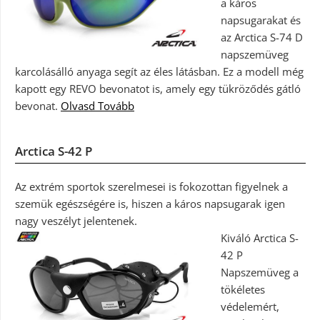
a káros
napsugarakat és
az Arctica S-74 D
napszemüveg
karcolásálló anyaga segít az éles látásban. Ez a modell még
kapott egy REVO bevonatot is, amely egy tükröződés gátló
bevonat.
Olvasd Tovább
Arctica S-42 P
Az extrém sportok szerelmesei is fokozottan figyelnek a
szemük egészségére is, hiszen a káros napsugarak igen
nagy veszélyt jelentenek.
Kiváló Arctica S-
42 P
Napszemüveg a
tökéletes
védelemért,