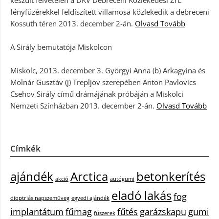
fényfüzérekkel feldíszített villamosa közlekedik a debreceni
Kossuth téren 2013. december 2-án.
Olvasd Tovább
A Sirály bemutatója Miskolcon
Miskolc, 2013. december 3. Györgyi Anna (b) Arkagyina és
Molnár Gusztáv (j) Trepljov szerepében Anton Pavlovics
Csehov Sirály című drámájának próbáján a Miskolci
Nemzeti Színházban 2013. december 2-án.
Olvasd Tovább
Címkék
ajándék
Arctica
betonkerítés
akció
autógumi
eladó lakás
fog
dioptriás napszemüveg
egyedi ajándék
implantátum
fűmag
fűtés
garázskapu
gumi
fűszerek