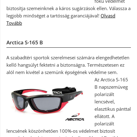
fokú védelmet
biztosítja szemeinknek a káros sugárzások ellen. Válassza a
legjobb minőséget a tartósság garanciájával!
Olvasd
Tovább
Arctica S-165 B
A szabadtéri sportok szerelmesei számára elengedhetetlen
kellő hangsúlyt fektetni a biztonságra. Természetesen ez
alól nem kivétel a szemünk épségének védelme sem.
Az Arctica S-165
B napszemüveg
polarizált
lencsével,
elasztikus pánttal
ellátott. A
polarizált
lencsének köszönhetően 100%-os védelmet biztosít