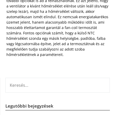
további opciókat is ad a felhasználónak. Ez azt jelenti, hogy
a ventilátor a kívánt hőmérséklet elérése után leáll (és/vagy
szelep lezár), majd ha a hőmérséklet változik, akkor
automatikusan ismét elindul. Ez nemcsak energiatakarékos
üzemet jelent, hanem alacsonyabb működési időt is, ami
hosszabb élettartamot garantál a fan-coil termosztát
számára. Fontos opciónak számít, hogy a külső NTC
hőmérséklet szonda egy másik helyiségbe, padlóba, falba
vagy légcsatornába építve, jelet ad a termosztátnak és az
megfelelően tudja szabályozni az adott szoba
hőmérsékletének a paramétereit.
KERESÉS:
Legutóbbi bejegyzések