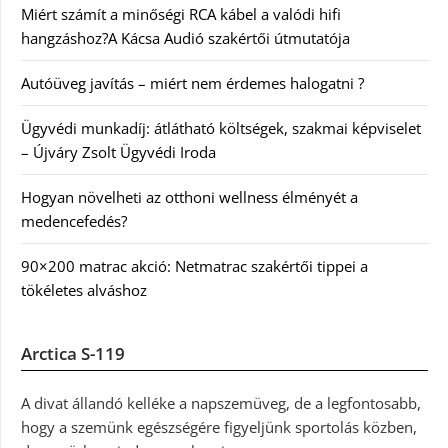
Miért számít a minőségi RCA kábel a valódi hifi
hangzáshoz?A Kácsa Audió szakértői útmutatója
Autóüveg javítás – miért nem érdemes halogatni ?
Ügyvédi munkadíj: átlátható költségek, szakmai képviselet
– Újváry Zsolt Ügyvédi Iroda
Hogyan növelheti az otthoni wellness élményét a
medencefedés?
90×200 matrac akció: Netmatrac szakértői tippei a
tökéletes alváshoz
Arctica S-119
A divat állandó kelléke a napszemüveg, de a legfontosabb,
hogy a szemünk egészségére figyeljünk sportolás közben,