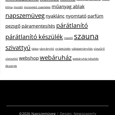
műanyag ablak
klíma
mosdó
mosogató csaptelep
napszemüveg
nyaklánc
nyomtató
parfüm
párátlanító
pezsgő
páramentesítés
szauna
párátlanító készülék
riasztó
szivattyú
táska
távirányító
virágküldés
vállalatirányítás
vízszűrő
webáruház
webshop
víztisztító
webáruház készítés
ékszerek
©2026 Napszemüveg
| Design:
Newspaperly