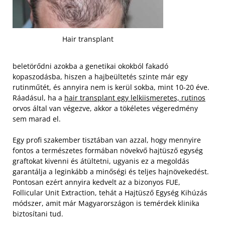
Hair transplant
beletörődni azokba a genetikai okokból fakadó
kopaszodásba, hiszen a hajbeültetés szinte már egy
rutinműtét, és annyira nem is kerül sokba, mint 10-20 éve.
Ráadásul, ha a
hair transplant egy lelkiismeretes, rutinos
orvos által van végezve, akkor a tökéletes végeredmény
sem marad el.
Egy profi szakember tisztában van azzal, hogy mennyire
fontos a természetes formában növekvő hajtüsző egység
graftokat kivenni és átültetni, ugyanis ez a megoldás
garantálja a leginkább a minőségi és teljes hajnövekedést.
Pontosan ezért annyira kedvelt az a bizonyos FUE,
Follicular Unit Extraction, tehát a Hajtüsző Egység Kihúzás
módszer, amit már Magyarországon is temérdek klinika
biztosítani tud.