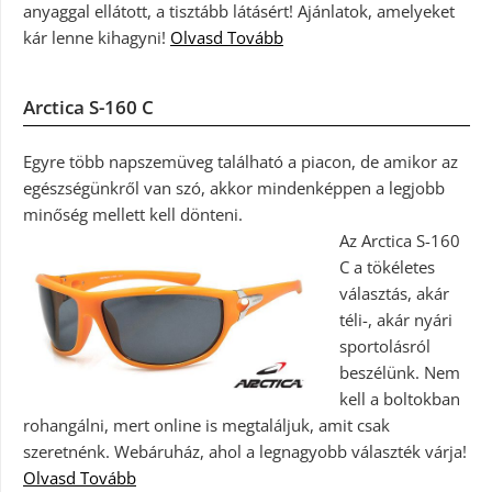
anyaggal ellátott, a tisztább látásért! Ajánlatok, amelyeket
kár lenne kihagyni!
Olvasd Tovább
Arctica S-160 C
Egyre több napszemüveg található a piacon, de amikor az
egészségünkről van szó, akkor mindenképpen a legjobb
minőség mellett kell dönteni.
Az Arctica S-160
C a tökéletes
választás, akár
téli-, akár nyári
sportolásról
beszélünk. Nem
kell a boltokban
rohangálni, mert online is megtaláljuk, amit csak
szeretnénk. Webáruház, ahol a legnagyobb választék várja!
Olvasd Tovább