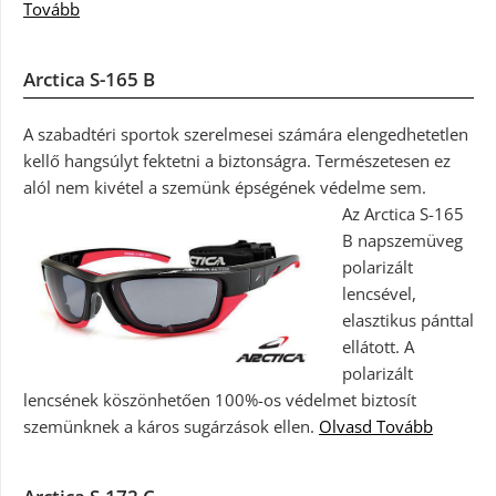
Tovább
Arctica S-165 B
A szabadtéri sportok szerelmesei számára elengedhetetlen
kellő hangsúlyt fektetni a biztonságra. Természetesen ez
alól nem kivétel a szemünk épségének védelme sem.
Az Arctica S-165
B napszemüveg
polarizált
lencsével,
elasztikus pánttal
ellátott. A
polarizált
lencsének köszönhetően 100%-os védelmet biztosít
szemünknek a káros sugárzások ellen.
Olvasd Tovább