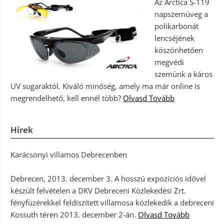
Az Arctica S-119
napszemüveg a
polikarbonát
lencséjének
köszönhetően
megvédi
szemünk a káros
UV sugaraktól. Kiváló minőség, amely ma már online is
megrendelhető, kell ennél több?
Olvasd Tovább
Hírek
Karácsonyi villamos Debrecenben
Debrecen, 2013. december 3. A hosszú expozíciós idővel
készült felvételen a DKV Debreceni Közlekedési Zrt.
fényfüzérekkel feldíszített villamosa közlekedik a debreceni
Kossuth téren 2013. december 2-án.
Olvasd Tovább