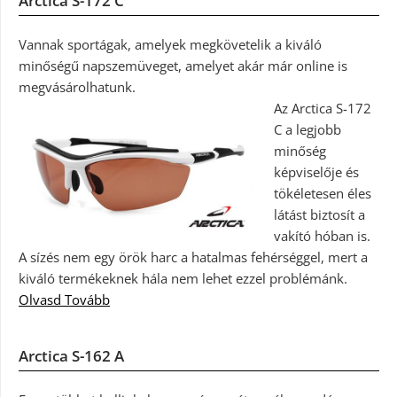
Arctica S-172 C
Vannak sportágak, amelyek megkövetelik a kiváló
minőségű napszemüveget, amelyet akár már online is
megvásárolhatunk.
Az Arctica S-172
C a legjobb
minőség
képviselője és
tökéletesen éles
látást biztosít a
vakító hóban is.
A sízés nem egy örök harc a hatalmas fehérséggel, mert a
kiváló termékeknek hála nem lehet ezzel problémánk.
Olvasd Tovább
Arctica S-162 A