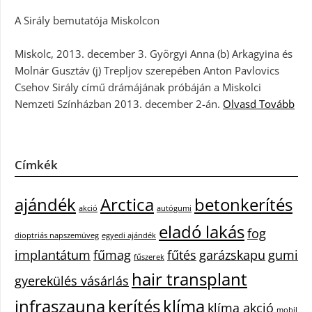
A Sirály bemutatója Miskolcon
Miskolc, 2013. december 3. Györgyi Anna (b) Arkagyina és
Molnár Gusztáv (j) Trepljov szerepében Anton Pavlovics
Csehov Sirály című drámájának próbáján a Miskolci
Nemzeti Színházban 2013. december 2-án.
Olvasd Tovább
Címkék
ajándék
Arctica
betonkerítés
akció
autógumi
eladó lakás
fog
dioptriás napszemüveg
egyedi ajándék
implantátum
fűmag
fűtés
garázskapu
gumi
fűszerek
hair transplant
gyerekülés vásárlás
infraszauna
kerítés
klíma
klíma akció
mobil