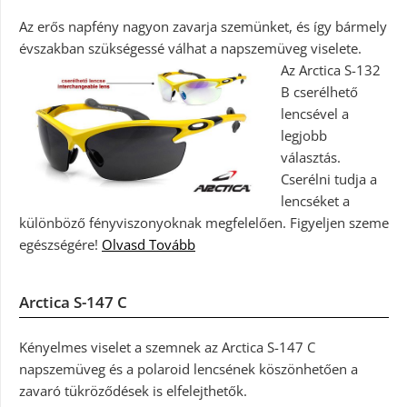
Az erős napfény nagyon zavarja szemünket, és így bármely
évszakban szükségessé válhat a napszemüveg viselete.
Az Arctica S-132
B cserélhető
lencsével a
legjobb
választás.
Cserélni tudja a
lencséket a
különböző fényviszonyoknak megfelelően. Figyeljen szeme
egészségére!
Olvasd Tovább
Arctica S-147 C
Kényelmes viselet a szemnek az Arctica S-147 C
napszemüveg és a polaroid lencsének köszönhetően a
zavaró tükröződések is elfelejthetők.