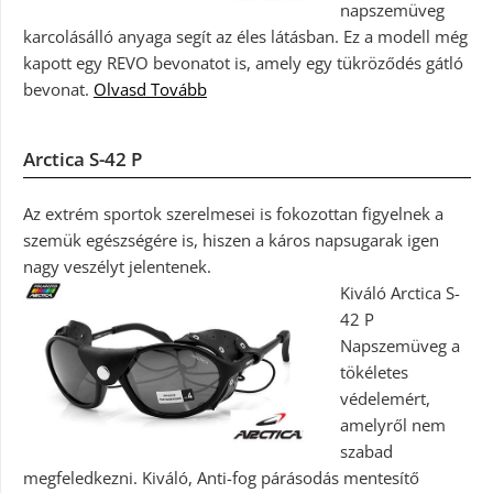
napszemüveg
karcolásálló anyaga segít az éles látásban. Ez a modell még
kapott egy REVO bevonatot is, amely egy tükröződés gátló
bevonat.
Olvasd Tovább
Arctica S-42 P
Az extrém sportok szerelmesei is fokozottan figyelnek a
szemük egészségére is, hiszen a káros napsugarak igen
nagy veszélyt jelentenek.
Kiváló Arctica S-
42 P
Napszemüveg a
tökéletes
védelemért,
amelyről nem
szabad
megfeledkezni. Kiváló, Anti-fog párásodás mentesítő