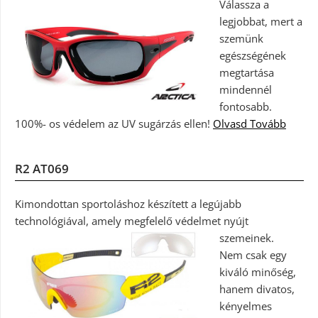
Válassza a
legjobbat, mert a
szemünk
egészségének
megtartása
mindennél
fontosabb.
100%- os védelem az UV sugárzás ellen!
Olvasd Tovább
R2 AT069
Kimondottan sportoláshoz készített a legújabb
technológiával, amely megfelelő védelmet nyújt
szemeinek.
Nem csak egy
kiváló minőség,
hanem divatos,
kényelmes