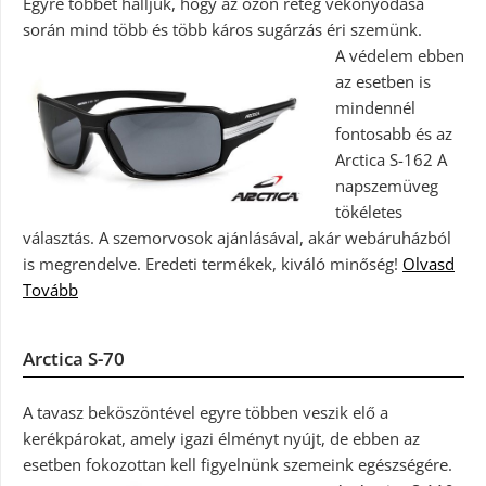
Egyre többet halljuk, hogy az ózon réteg vékonyodása
során mind több és több káros sugárzás éri szemünk.
A védelem ebben
az esetben is
mindennél
fontosabb és az
Arctica S-162 A
napszemüveg
tökéletes
választás. A szemorvosok ajánlásával, akár webáruházból
is megrendelve. Eredeti termékek, kiváló minőség!
Olvasd
Tovább
Arctica S-70
A tavasz beköszöntével egyre többen veszik elő a
kerékpárokat, amely igazi élményt nyújt, de ebben az
esetben fokozottan kell figyelnünk szemeink egészségére.