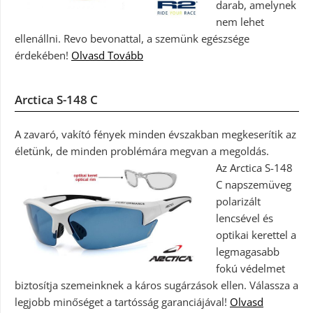
darab, amelynek
nem lehet
ellenállni. Revo bevonattal, a szemünk egészsége
érdekében!
Olvasd Tovább
Arctica S-148 C
A zavaró, vakító fények minden évszakban megkeserítik az
életünk, de minden problémára megvan a megoldás.
Az Arctica S-148
C napszemüveg
polarizált
lencsével és
optikai kerettel a
legmagasabb
fokú védelmet
biztosítja szemeinknek a káros sugárzások ellen. Válassza a
legjobb minőséget a tartósság garanciájával!
Olvasd