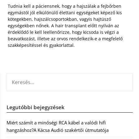
Tudnia kell a páciensnek, hogy a hajszálak a fejbőrben
egymástól jól elkülönülő élettani egységeket képező kis
kötegekben, hajszálcsoportokban, vagyis hajtüsző
egységekben nőnek. A hair transplant előtt nyilván az
érdeklődő le kell leellenőrizze, hogy kicsoda is végzi a
beavatkozást, illetve az orvos rendelkezik-e a megfelelő
szakképesítéssel és gyakorlattal.
KERESÉS:
Legutóbbi bejegyzések
Miért számít a minőségi RCA kábel a valódi hifi
hangzáshoz?A Kácsa Audió szakértői útmutatója