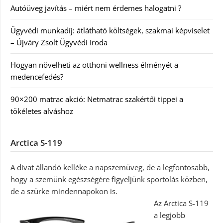
Autóüveg javítás – miért nem érdemes halogatni ?
Ügyvédi munkadíj: átlátható költségek, szakmai képviselet
– Újváry Zsolt Ügyvédi Iroda
Hogyan növelheti az otthoni wellness élményét a
medencefedés?
90×200 matrac akció: Netmatrac szakértői tippei a
tökéletes alváshoz
Arctica S-119
A divat állandó kelléke a napszemüveg, de a legfontosabb,
hogy a szemünk egészségére figyeljünk sportolás közben,
de a szürke mindennapokon is.
Az Arctica S-119
a legjobb