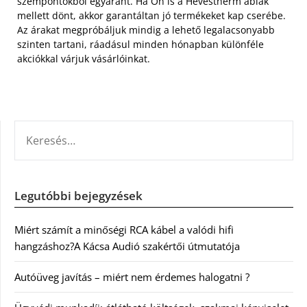
szempontokból egyaránt. Ha Ön is a Hevestherm ablak
mellett dönt, akkor garantáltan jó termékeket kap cserébe.
Az árakat megpróbáljuk mindig a lehető legalacsonyabb
szinten tartani, ráadásul minden hónapban különféle
akciókkal várjuk vásárlóinkat.
KERESÉS:
Legutóbbi bejegyzések
Miért számít a minőségi RCA kábel a valódi hifi
hangzáshoz?A Kácsa Audió szakértői útmutatója
Autóüveg javítás – miért nem érdemes halogatni ?