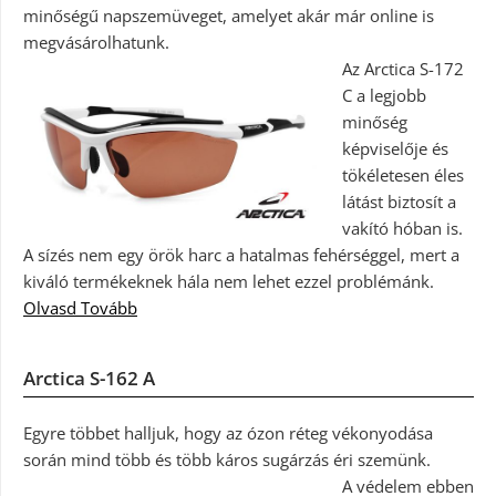
minőségű napszemüveget, amelyet akár már online is
megvásárolhatunk.
Az Arctica S-172
C a legjobb
minőség
képviselője és
tökéletesen éles
látást biztosít a
vakító hóban is.
A sízés nem egy örök harc a hatalmas fehérséggel, mert a
kiváló termékeknek hála nem lehet ezzel problémánk.
Olvasd Tovább
Arctica S-162 A
Egyre többet halljuk, hogy az ózon réteg vékonyodása
során mind több és több káros sugárzás éri szemünk.
A védelem ebben