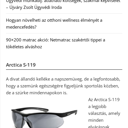
Ügyvédi munkadíj: átlátható költségek, szakmai képviselet
– Újváry Zsolt Ügyvédi Iroda
Hogyan növelheti az otthoni wellness élményét a
medencefedés?
90×200 matrac akció: Netmatrac szakértői tippei a
tökéletes alváshoz
Arctica S-119
A divat állandó kelléke a napszemüveg, de a legfontosabb,
hogy a szemünk egészségére figyeljünk sportolás közben,
de a szürke mindennapokon is.
Az Arctica S-119
a legjobb
választás, amely
minden
elvárásnak