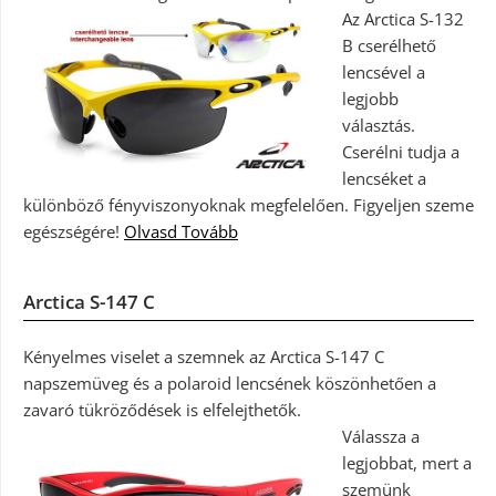
Az Arctica S-132
B cserélhető
lencsével a
legjobb
választás.
Cserélni tudja a
lencséket a
különböző fényviszonyoknak megfelelően. Figyeljen szeme
egészségére!
Olvasd Tovább
Arctica S-147 C
Kényelmes viselet a szemnek az Arctica S-147 C
napszemüveg és a polaroid lencsének köszönhetően a
zavaró tükröződések is elfelejthetők.
Válassza a
legjobbat, mert a
szemünk