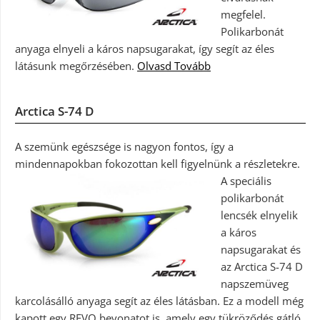
megfelel.
Polikarbonát
anyaga elnyeli a káros napsugarakat, így segít az éles
látásunk megőrzésében.
Olvasd Tovább
Arctica S-74 D
A szemünk egészsége is nagyon fontos, így a
mindennapokban fokozottan kell figyelnünk a részletekre.
A speciális
polikarbonát
lencsék elnyelik
a káros
napsugarakat és
az Arctica S-74 D
napszemüveg
karcolásálló anyaga segít az éles látásban. Ez a modell még
kapott egy REVO bevonatot is, amely egy tükröződés gátló