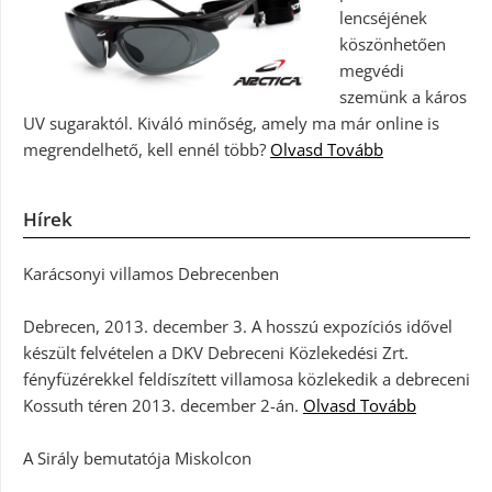
lencséjének
köszönhetően
megvédi
szemünk a káros
UV sugaraktól. Kiváló minőség, amely ma már online is
megrendelhető, kell ennél több?
Olvasd Tovább
Hírek
Karácsonyi villamos Debrecenben
Debrecen, 2013. december 3. A hosszú expozíciós idővel
készült felvételen a DKV Debreceni Közlekedési Zrt.
fényfüzérekkel feldíszített villamosa közlekedik a debreceni
Kossuth téren 2013. december 2-án.
Olvasd Tovább
A Sirály bemutatója Miskolcon