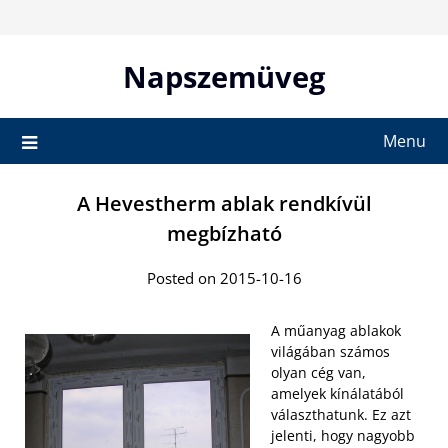
Skip
to
content
Napszemüveg
Menu
A Hevestherm ablak rendkívül
megbízható
Posted on 2015-10-16
A műanyag ablakok
világában számos
olyan cég van,
amelyek kínálatából
választhatunk. Ez azt
jelenti, hogy nagyobb