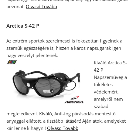
bevonat.
Olvasd Tovább
Arctica S-42 P
Az extrém sportok szerelmesei is fokozottan figyelnek a
szemük egészségére is, hiszen a káros napsugarak igen
nagy veszélyt jelentenek.
Kiváló Arctica S-
42 P
Napszemüveg a
tökéletes
védelemért,
amelyről nem
szabad
megfeledkezni. Kiváló, Anti-fog párásodás mentesítő
anyaggal ellátott, a tisztább látásért! Ajánlatok, amelyeket
kár lenne kihagyni!
Olvasd Tovább