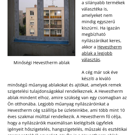
a silányabb termékek
választéka is,
amelyeket nem
mindig egyszerű
kiszúrni. Ha igazán
megbízható
nyílászárókat keres,
akkor a
Hevestherm
ablak a legjobb
választás
.
Minőségi Hevestherm ablak
A cég már sok éve
készíti a kiváló
minőségű műanyag ablakokat és ajtókat, amelyek remek
szigetelési tulajdonságokkal rendelkeznek. A Hevestherm
ablak mindent elhoz, amire szükség van egy csomagban az
Ön otthonába. Legjobb műanyag nyílászáróinkat a
Hevestherm cég szállítja be üzleteinkbe, ami több mint 10
éves szakmai múlttal rendelkezik. A Hevestherm fő célja,
hogy a nyílászáróik maximálisan kielégítsék ügyfelek
igényeit hőszigetelés, hangszigetelés, műszaki és esztétikai