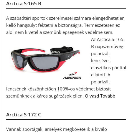
Arctica S-165 B
A szabadtéri sportok szerelmesei számára elengedhetetlen
kellő hangsúlyt fektetni a biztonságra. Természetesen ez
alól nem kivétel a szemünk épségének védelme sem.
Az Arctica S-165
B napszemüveg
polarizált
lencsével,
elasztikus pánttal
ellátott. A
polarizált
lencsének köszönhetően 100%-os védelmet biztosít
szemünknek a káros sugárzások ellen.
Olvasd Tovább
Arctica S-172 C
Vannak sportágak, amelyek megkövetelik a kiváló