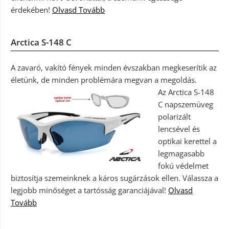
érdekében!
Olvasd Tovább
Arctica S-148 C
A zavaró, vakító fények minden évszakban megkeserítik az
életünk, de minden problémára megvan a megoldás.
Az Arctica S-148
C napszemüveg
polarizált
lencsével és
optikai kerettel a
legmagasabb
fokú védelmet
biztosítja szemeinknek a káros sugárzások ellen. Válassza a
legjobb minőséget a tartósság garanciájával!
Olvasd
Tovább