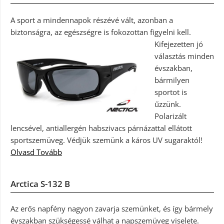
A sport a mindennapok részévé vált, azonban a
biztonságra, az egészségre is fokozottan figyelni kell.
Kifejezetten jó
választás minden
évszakban,
bármilyen
sportot is
űzzünk.
Polarizált
lencsével, antiallergén habszivacs párnázattal ellátott
sportszemüveg. Védjük szemünk a káros UV sugaraktól!
Olvasd Tovább
Arctica S-132 B
Az erős napfény nagyon zavarja szemünket, és így bármely
évszakban szükségessé válhat a napszemüveg viselete.