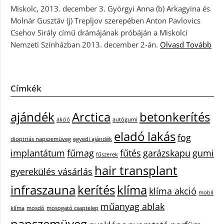
Miskolc, 2013. december 3. Györgyi Anna (b) Arkagyina és
Molnár Gusztáv (j) Trepljov szerepében Anton Pavlovics
Csehov Sirály című drámájának próbáján a Miskolci
Nemzeti Színházban 2013. december 2-án.
Olvasd Tovább
Címkék
ajándék
Arctica
betonkerítés
akció
autógumi
eladó lakás
fog
dioptriás napszemüveg
egyedi ajándék
implantátum
fűmag
fűtés
garázskapu
gumi
fűszerek
hair transplant
gyerekülés vásárlás
infraszauna
kerítés
klíma
klíma akció
mobil
műanyag ablak
klíma
mosdó
mosogató csaptelep
napszemüveg