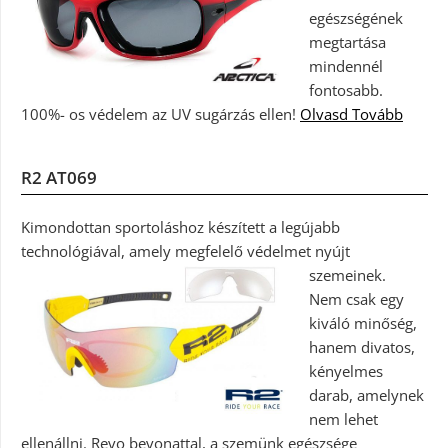
egészségének
megtartása
mindennél
fontosabb.
100%- os védelem az UV sugárzás ellen!
Olvasd Tovább
R2 AT069
Kimondottan sportoláshoz készített a legújabb
technológiával, amely megfelelő védelmet nyújt
szemeinek.
Nem csak egy
kiváló minőség,
hanem divatos,
kényelmes
darab, amelynek
nem lehet
ellenállni. Revo bevonattal, a szemünk egészsége