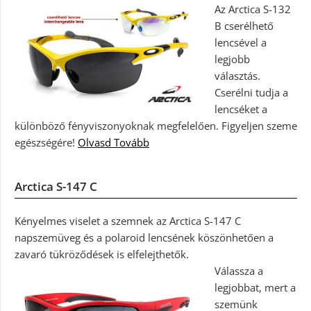
Az Arctica S-132
B cserélhető
lencsével a
legjobb
választás.
Cserélni tudja a
lencséket a
különböző fényviszonyoknak megfelelően. Figyeljen szeme
egészségére!
Olvasd Tovább
Arctica S-147 C
Kényelmes viselet a szemnek az Arctica S-147 C
napszemüveg és a polaroid lencsének köszönhetően a
zavaró tükröződések is elfelejthetők.
Válassza a
legjobbat, mert a
szemünk