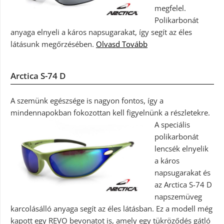
megfelel.
Polikarbonát
anyaga elnyeli a káros napsugarakat, így segít az éles
látásunk megőrzésében.
Olvasd Tovább
Arctica S-74 D
A szemünk egészsége is nagyon fontos, így a
mindennapokban fokozottan kell figyelnünk a részletekre.
A speciális
polikarbonát
lencsék elnyelik
a káros
napsugarakat és
az Arctica S-74 D
napszemüveg
karcolásálló anyaga segít az éles látásban. Ez a modell még
kapott egy REVO bevonatot is, amely egy tükröződés gátló