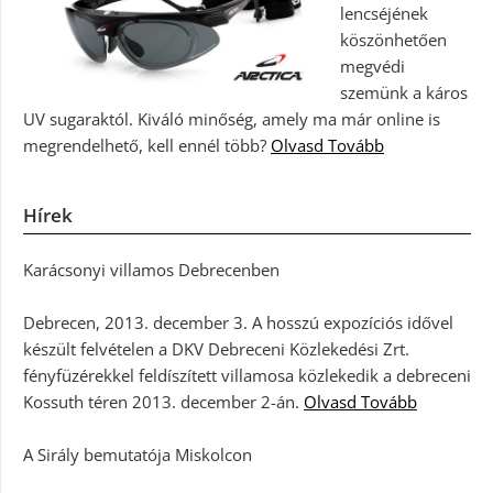
lencséjének
köszönhetően
megvédi
szemünk a káros
UV sugaraktól. Kiváló minőség, amely ma már online is
megrendelhető, kell ennél több?
Olvasd Tovább
Hírek
Karácsonyi villamos Debrecenben
Debrecen, 2013. december 3. A hosszú expozíciós idővel
készült felvételen a DKV Debreceni Közlekedési Zrt.
fényfüzérekkel feldíszített villamosa közlekedik a debreceni
Kossuth téren 2013. december 2-án.
Olvasd Tovább
A Sirály bemutatója Miskolcon