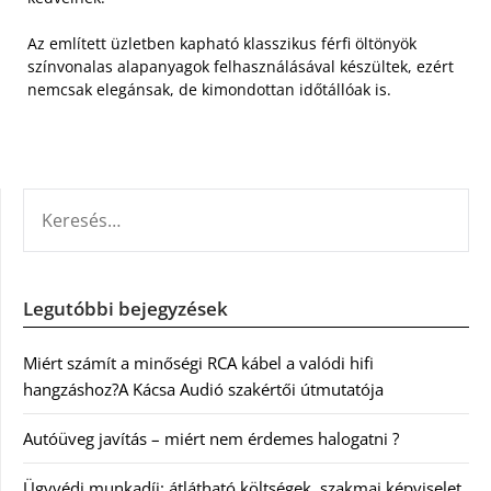
Az említett üzletben kapható klasszikus férfi öltönyök
színvonalas alapanyagok felhasználásával készültek, ezért
nemcsak elegánsak, de kimondottan időtállóak is.
KERESÉS:
Legutóbbi bejegyzések
Miért számít a minőségi RCA kábel a valódi hifi
hangzáshoz?A Kácsa Audió szakértői útmutatója
Autóüveg javítás – miért nem érdemes halogatni ?
Ügyvédi munkadíj: átlátható költségek, szakmai képviselet