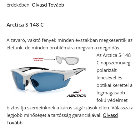
érdekében!
Olvasd Tovább
Arctica S-148 C
A zavaró, vakító fények minden évszakban megkeserítik az
életünk, de minden problémára megvan a megoldás.
Az Arctica S-148
C napszemüveg
polarizált
lencsével és
optikai kerettel a
legmagasabb
fokú védelmet
biztosítja szemeinknek a káros sugárzások ellen. Válassza a
legjobb minőséget a tartósság garanciájával!
Olvasd
Tovább