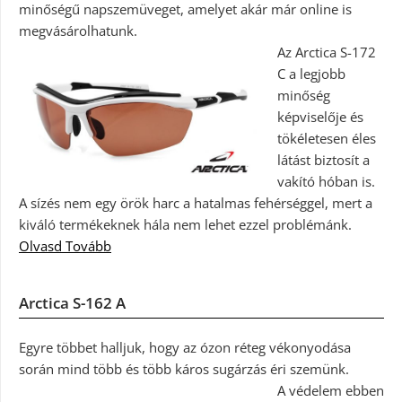
minőségű napszemüveget, amelyet akár már online is
megvásárolhatunk.
Az Arctica S-172
C a legjobb
minőség
képviselője és
tökéletesen éles
látást biztosít a
vakító hóban is.
A sízés nem egy örök harc a hatalmas fehérséggel, mert a
kiváló termékeknek hála nem lehet ezzel problémánk.
Olvasd Tovább
Arctica S-162 A
Egyre többet halljuk, hogy az ózon réteg vékonyodása
során mind több és több káros sugárzás éri szemünk.
A védelem ebben