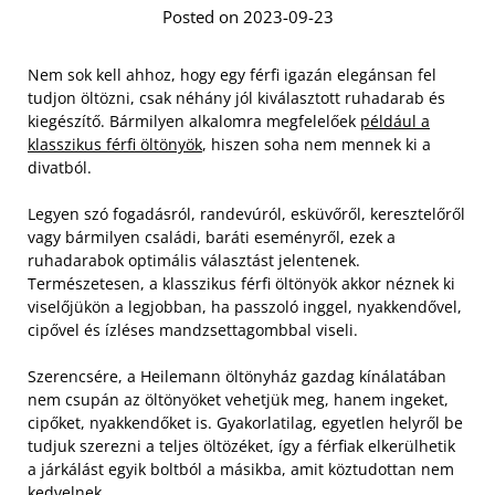
Posted on 2023-09-23
Nem sok kell ahhoz, hogy egy férfi igazán elegánsan fel
tudjon öltözni, csak néhány jól kiválasztott ruhadarab és
kiegészítő. Bármilyen alkalomra megfelelőek
például a
klasszikus férfi öltönyök
, hiszen soha nem mennek ki a
divatból.
Legyen szó fogadásról, randevúról, esküvőről, keresztelőről
vagy bármilyen családi, baráti eseményről, ezek a
ruhadarabok optimális választást jelentenek.
Természetesen, a klasszikus férfi öltönyök akkor néznek ki
viselőjükön a legjobban, ha passzoló inggel, nyakkendővel,
cipővel és ízléses mandzsettagombbal viseli.
Szerencsére, a Heilemann öltönyház gazdag kínálatában
nem csupán az öltönyöket vehetjük meg, hanem ingeket,
cipőket, nyakkendőket is. Gyakorlatilag, egyetlen helyről be
tudjuk szerezni a teljes öltözéket, így a férfiak elkerülhetik
a járkálást egyik boltból a másikba, amit köztudottan nem
kedvelnek.