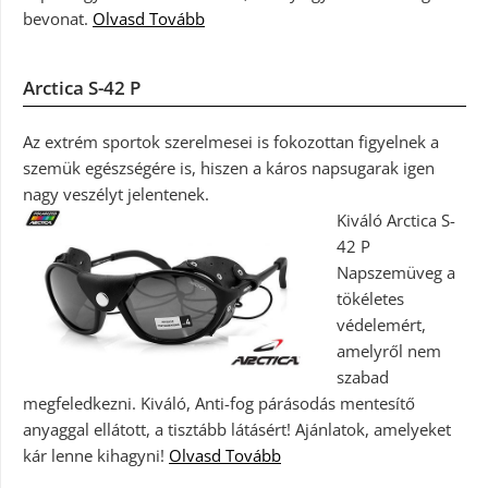
bevonat.
Olvasd Tovább
Arctica S-42 P
Az extrém sportok szerelmesei is fokozottan figyelnek a
szemük egészségére is, hiszen a káros napsugarak igen
nagy veszélyt jelentenek.
Kiváló Arctica S-
42 P
Napszemüveg a
tökéletes
védelemért,
amelyről nem
szabad
megfeledkezni. Kiváló, Anti-fog párásodás mentesítő
anyaggal ellátott, a tisztább látásért! Ajánlatok, amelyeket
kár lenne kihagyni!
Olvasd Tovább