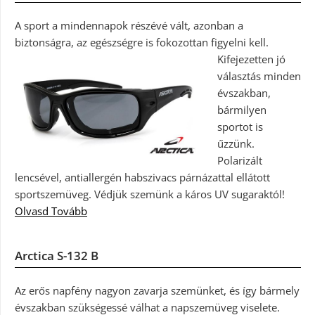
A sport a mindennapok részévé vált, azonban a
biztonságra, az egészségre is fokozottan figyelni kell.
Kifejezetten jó
választás minden
évszakban,
bármilyen
sportot is
űzzünk.
Polarizált
lencsével, antiallergén habszivacs párnázattal ellátott
sportszemüveg. Védjük szemünk a káros UV sugaraktól!
Olvasd Tovább
Arctica S-132 B
Az erős napfény nagyon zavarja szemünket, és így bármely
évszakban szükségessé válhat a napszemüveg viselete.