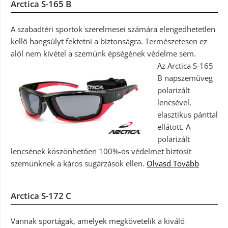
Arctica S-165 B
A szabadtéri sportok szerelmesei számára elengedhetetlen
kellő hangsúlyt fektetni a biztonságra. Természetesen ez
alól nem kivétel a szemünk épségének védelme sem.
Az Arctica S-165
B napszemüveg
polarizált
lencsével,
elasztikus pánttal
ellátott. A
polarizált
lencsének köszönhetően 100%-os védelmet biztosít
szemünknek a káros sugárzások ellen.
Olvasd Tovább
Arctica S-172 C
Vannak sportágak, amelyek megkövetelik a kiváló