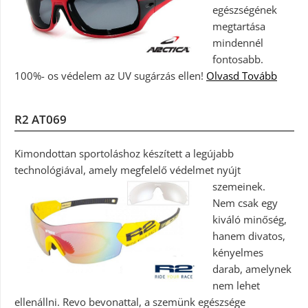
egészségének
megtartása
mindennél
fontosabb.
100%- os védelem az UV sugárzás ellen!
Olvasd Tovább
R2 AT069
Kimondottan sportoláshoz készített a legújabb
technológiával, amely megfelelő védelmet nyújt
szemeinek.
Nem csak egy
kiváló minőség,
hanem divatos,
kényelmes
darab, amelynek
nem lehet
ellenállni. Revo bevonattal, a szemünk egészsége