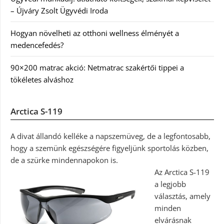
– Újváry Zsolt Ügyvédi Iroda
Hogyan növelheti az otthoni wellness élményét a
medencefedés?
90×200 matrac akció: Netmatrac szakértői tippei a
tökéletes alváshoz
Arctica S-119
A divat állandó kelléke a napszemüveg, de a legfontosabb,
hogy a szemünk egészségére figyeljünk sportolás közben,
de a szürke mindennapokon is.
Az Arctica S-119
a legjobb
választás, amely
minden
elvárásnak