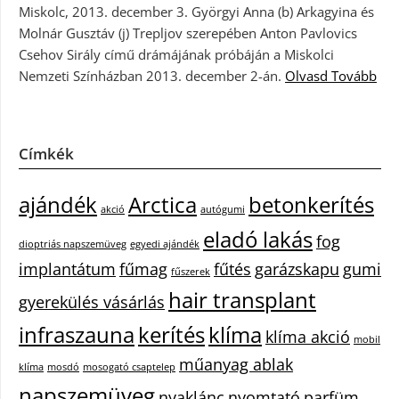
Miskolc, 2013. december 3. Györgyi Anna (b) Arkagyina és
Molnár Gusztáv (j) Trepljov szerepében Anton Pavlovics
Csehov Sirály című drámájának próbáján a Miskolci
Nemzeti Színházban 2013. december 2-án.
Olvasd Tovább
Címkék
ajándék
Arctica
betonkerítés
akció
autógumi
eladó lakás
fog
dioptriás napszemüveg
egyedi ajándék
implantátum
fűmag
fűtés
garázskapu
gumi
fűszerek
hair transplant
gyerekülés vásárlás
infraszauna
kerítés
klíma
klíma akció
mobil
műanyag ablak
klíma
mosdó
mosogató csaptelep
napszemüveg
nyaklánc
nyomtató
parfüm