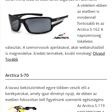
A védelem ebben
az esetben is
mindennél
fontosabb és az
Arctica S-162 A
napszemüveg
tökéletes
választás. A szemorvosok ajánlásával, akár webáruházból
is megrendelve. Eredeti termékek, kiváló minőség!
Olvasd
Tovább
Arctica S-70
A tavasz beköszöntével egyre többen veszik elő a
kerékpárokat, amely igazi élményt nyújt, de ebben az
esetben fokozottan kell figyelnünk szemeink egészségére.
Az Arctica S-119
napszemüveg a