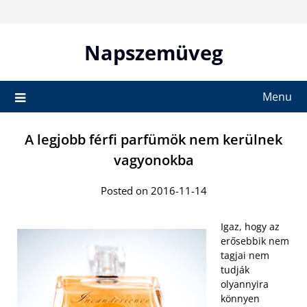
Skip
to
content
Napszemüveg
Menu
A legjobb férfi parfümök nem kerülnek
vagyonokba
Posted on 2016-11-14
Igaz, hogy az
erősebbik nem
tagjai nem
tudják
olyannyira
könnyen