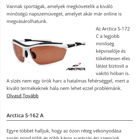
Vannak sportágak, amelyek megkövetelik a kiváló
minőségű napszemüveget, amelyet akár már online is
megvásárolhatunk.
Az Arctica S-172
C a legjobb
minőség
képviselője és
tökéletesen éles
látást biztosít a
vakító hóban is.
A sízés nem egy örök harc a hatalmas fehérséggel, mert a
kiváló termékeknek hála nem lehet ezzel problémánk.
Olvasd Tovább
Arctica S-162 A
Egyre többet halljuk, hogy az ózon réteg vékonyodása
során mind több és több káros sugárzás éri szemünk.