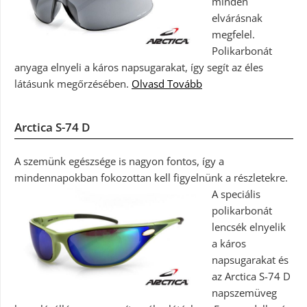
minden
elvárásnak
megfelel.
Polikarbonát
anyaga elnyeli a káros napsugarakat, így segít az éles
látásunk megőrzésében.
Olvasd Tovább
Arctica S-74 D
A szemünk egészsége is nagyon fontos, így a
mindennapokban fokozottan kell figyelnünk a részletekre.
A speciális
polikarbonát
lencsék elnyelik
a káros
napsugarakat és
az Arctica S-74 D
napszemüveg