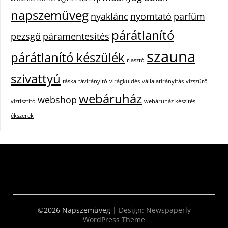
napszemüveg
nyaklánc
nyomtató
parfüm
párátlanító
pezsgő
páramentesítés
szauna
párátlanító készülék
riasztó
szivattyú
táska
távirányító
virágküldés
vállalatirányítás
vízszűrő
webáruház
webshop
víztisztító
webáruház készítés
ékszerek
©2026 Napszemüveg
| Design:
Newspaperly
WordPress Theme