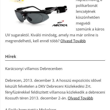
polikarbonát
lencséjének
köszönhetően
megvédi
szemünk a káros
UV sugaraktól. Kiváló minőség, amely ma már online is
megrendelhető, kell ennél több?
Olvasd Tovább
Hírek
Karácsonyi villamos Debrecenben
Debrecen, 2013. december 3. A hosszú expozíciós idővel
készült felvételen a DKV Debreceni Közlekedési Zrt.
fényfüzérekkel feldíszített villamosa közlekedik a debreceni
Kossuth téren 2013. december 2-án.
Olvasd Tovább
A Sirály bemutatója Miskolcon