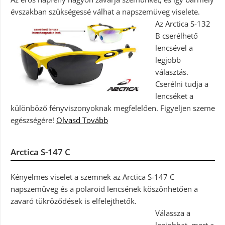
évszakban szükségessé válhat a napszemüveg viselete.
Az Arctica S-132
B cserélhető
lencsével a
legjobb
választás.
Cserélni tudja a
lencséket a
különböző fényviszonyoknak megfelelően. Figyeljen szeme
egészségére!
Olvasd Tovább
Arctica S-147 C
Kényelmes viselet a szemnek az Arctica S-147 C
napszemüveg és a polaroid lencsének köszönhetően a
zavaró tükröződések is elfelejthetők.
Válassza a
legjobbat, mert a