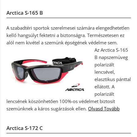
Arctica S-165 B
A szabadtéri sportok szerelmesei számára elengedhetetlen
kellő hangsúlyt fektetni a biztonságra. Természetesen ez
alól nem kivétel a szemünk épségének védelme sem.
Az Arctica S-165
B napszemüveg
polarizált
lencsével,
elasztikus pánttal
ellátott. A
polarizált
lencsének köszönhetően 100%-os védelmet biztosít
szemünknek a káros sugárzások ellen.
Olvasd Tovább
Arctica S-172 C