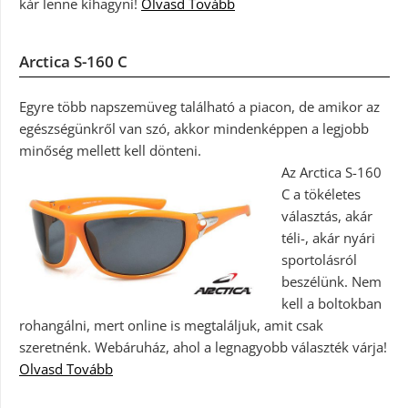
kár lenne kihagyni!
Olvasd Tovább
Arctica S-160 C
Egyre több napszemüveg található a piacon, de amikor az
egészségünkről van szó, akkor mindenképpen a legjobb
minőség mellett kell dönteni.
Az Arctica S-160
C a tökéletes
választás, akár
téli-, akár nyári
sportolásról
beszélünk. Nem
kell a boltokban
rohangálni, mert online is megtaláljuk, amit csak
szeretnénk. Webáruház, ahol a legnagyobb választék várja!
Olvasd Tovább