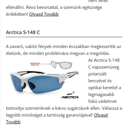
nem lehet
ellenállni. Revo bevonattal, a szemünk egészsége
érdekében!
Olvasd Tovább
Arctica S-148 C
A zavaró, vakító fények minden évszakban megkeserítik az
életünk, de minden problémára megvan a megoldás.
Az Arctica S-148
C napszemüveg
polarizált
lencsével és
optikai kerettel a
legmagasabb
fokú védelmet
biztosítja szemeinknek a káros sugárzások ellen. Válassza a
legjobb minőséget a tartósság garanciájával!
Olvasd
Tovább