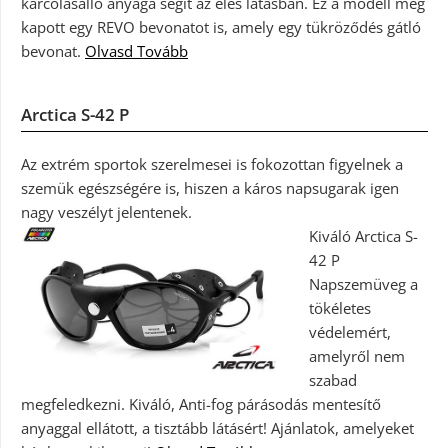
karcolásálló anyaga segít az éles látásban. Ez a modell még
kapott egy REVO bevonatot is, amely egy tükröződés gátló
bevonat.
Olvasd Tovább
Arctica S-42 P
Az extrém sportok szerelmesei is fokozottan figyelnek a
szemük egészségére is, hiszen a káros napsugarak igen
nagy veszélyt jelentenek.
Kiváló Arctica S-
42 P
Napszemüveg a
tökéletes
védelemért,
amelyről nem
szabad
megfeledkezni. Kiváló, Anti-fog párásodás mentesítő
anyaggal ellátott, a tisztább látásért! Ajánlatok, amelyeket