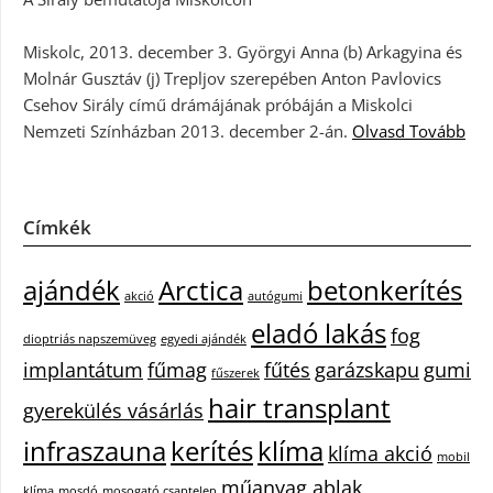
Miskolc, 2013. december 3. Györgyi Anna (b) Arkagyina és
Molnár Gusztáv (j) Trepljov szerepében Anton Pavlovics
Csehov Sirály című drámájának próbáján a Miskolci
Nemzeti Színházban 2013. december 2-án.
Olvasd Tovább
Címkék
ajándék
Arctica
betonkerítés
akció
autógumi
eladó lakás
fog
dioptriás napszemüveg
egyedi ajándék
implantátum
fűmag
fűtés
garázskapu
gumi
fűszerek
hair transplant
gyerekülés vásárlás
infraszauna
kerítés
klíma
klíma akció
mobil
műanyag ablak
klíma
mosdó
mosogató csaptelep