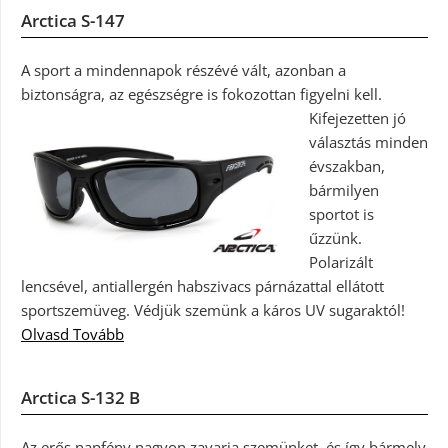
Arctica S-147
A sport a mindennapok részévé vált, azonban a
biztonságra, az egészségre is fokozottan figyelni kell.
Kifejezetten jó
választás minden
évszakban,
bármilyen
sportot is
űzzünk.
Polarizált
lencsével, antiallergén habszivacs párnázattal ellátott
sportszemüveg. Védjük szemünk a káros UV sugaraktól!
Olvasd Tovább
Arctica S-132 B
Az erős napfény nagyon zavarja szemünket, és így bármely