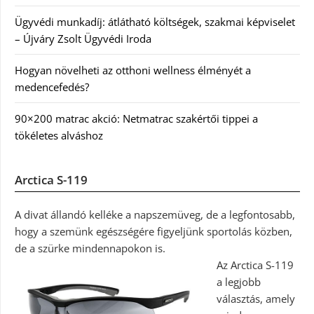
Ügyvédi munkadíj: átlátható költségek, szakmai képviselet
– Újváry Zsolt Ügyvédi Iroda
Hogyan növelheti az otthoni wellness élményét a
medencefedés?
90×200 matrac akció: Netmatrac szakértői tippei a
tökéletes alváshoz
Arctica S-119
A divat állandó kelléke a napszemüveg, de a legfontosabb,
hogy a szemünk egészségére figyeljünk sportolás közben,
de a szürke mindennapokon is.
Az Arctica S-119
a legjobb
választás, amely