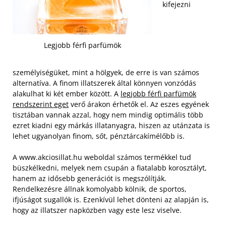
kifejezni
Legjobb férfi parfümök
személyiségüket, mint a hölgyek, de erre is van számos
alternatíva. A finom illatszerek által könnyen vonzódás
alakulhat ki két ember között. A
legjobb férfi parfümök
rendszerint eget
verő árakon érhetők el. Az eszes egyének
tisztában vannak azzal, hogy nem mindig optimális több
ezret kiadni egy márkás illatanyagra, hiszen az utánzata is
lehet ugyanolyan finom, sőt, pénztárcakímélőbb is.
A www.akciosillat.hu weboldal számos termékkel tud
büszkélkedni, melyek nem csupán a fiatalabb korosztályt,
hanem az idősebb generációt is megszólítják.
Rendelkezésre állnak komolyabb kölnik, de sportos,
ifjúságot sugallók is. Ezenkívül lehet dönteni az alapján is,
hogy az illatszer napközben vagy este lesz viselve.