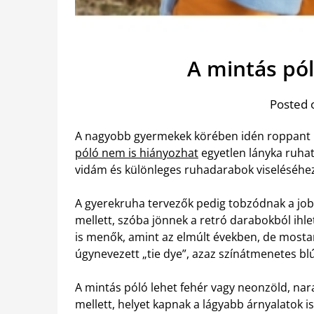
A mintás pól
Posted 
A nagyobb gyermekek körében idén roppant n
póló nem is hiányozhat
egyetlen lányka ruhat
vidám és különleges ruhadarabok viseléséhe
A gyerekruha tervezők pedig tobzódnak a jo
mellett, szóba jönnek a retró darabokból ihlete
is menők, amint az elmúlt években, de most
úgynevezett „tie dye”, azaz színátmenetes bl
A mintás póló lehet fehér vagy neonzöld, nara
mellett, helyet kapnak a lágyabb árnyalatok is