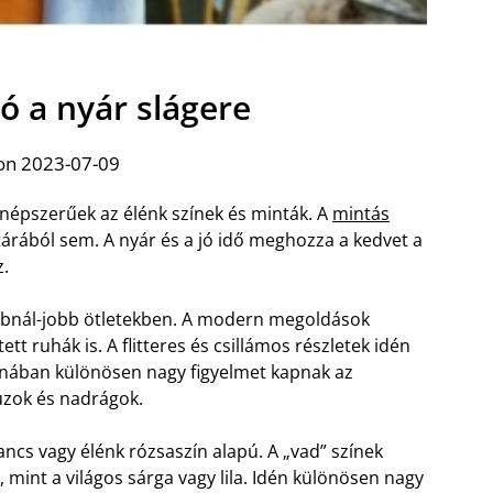
ó a nyár slágere
on 2023-07-09
épszerűek az élénk színek és minták. A
mintás
árából sem. A nyár és a jó idő meghozza a kedvet a
z.
bbnál-jobb ötletekben. A modern megoldások
tt ruhák is. A flitteres és csillámos részletek idén
anában különösen nagy figyelmet kapnak az
úzok és nadrágok.
ncs vagy élénk rózsaszín alapú. A „vad” színek
, mint a világos sárga vagy lila. Idén különösen nagy