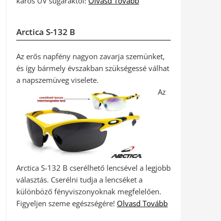
káros UV sugaraktól!
Olvasd Tovább
Arctica S-132 B
Az erős napfény nagyon zavarja szemünket,
és így bármely évszakban szükségessé válhat
a napszemüveg viselete.
Az
Arctica S-132 B cserélhető lencsével a legjobb
választás. Cserélni tudja a lencséket a
különböző fényviszonyoknak megfelelően.
Figyeljen szeme egészségére!
Olvasd Tovább