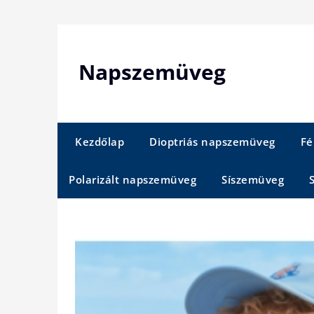
Skip
to
content
Napszemüveg
Kezdőlap
Dioptriás napszemüveg
Fé
Polarizált napszemüveg
Síszemüveg