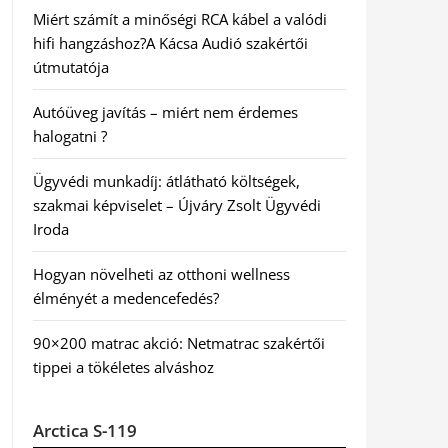
Miért számít a minőségi RCA kábel a valódi
hifi hangzáshoz?A Kácsa Audió szakértői
útmutatója
Autóüveg javítás – miért nem érdemes
halogatni ?
Ügyvédi munkadíj: átlátható költségek,
szakmai képviselet – Újváry Zsolt Ügyvédi
Iroda
Hogyan növelheti az otthoni wellness
élményét a medencefedés?
90×200 matrac akció: Netmatrac szakértői
tippei a tökéletes alváshoz
Arctica S-119