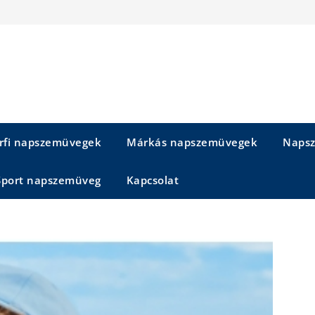
rfi napszemüvegek
Márkás napszemüvegek
Napsz
Sport napszemüveg
Kapcsolat