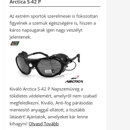
Arctica S-42 P
Az extrém sportok szerelmesei is fokozottan
figyelnek a szemük egészségére is, hiszen a
káros napsugarak igen nagy veszélyt
jelentenek.
Kiváló Arctica S-42 P Napszemüveg a
tökéletes védelemért, amelyről nem szabad
megfeledkezni. Kiváló, Anti-fog párásodás
mentesítő anyaggal ellátott, a tisztább
látásért! Ajánlatok, amelyeket kár lenne
kihagyni!
Olvasd Tovább