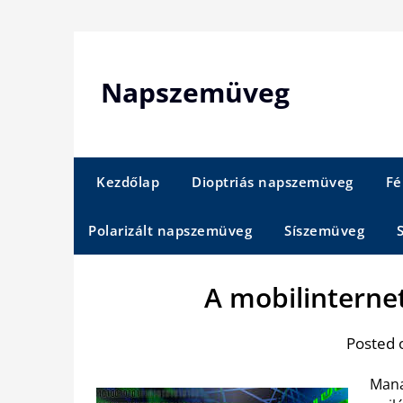
Skip
to
content
Napszemüveg
Kezdőlap
Dioptriás napszemüveg
Fé
Polarizált napszemüveg
Síszemüveg
A mobilinternet
Posted 
Mana