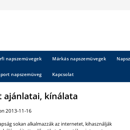
rfi napszemüvegek
Márkás napszemüvegek
Napsz
Sport napszemüveg
Kapcsolat
 ajánlatai, kínálata
on 2013-11-16
pság sokan alkalmazzák az internetet, kihasználják