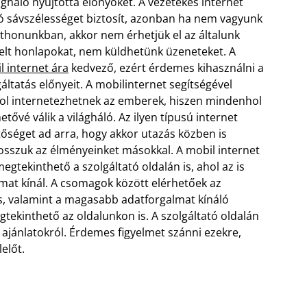
ágháló nyújtotta előnyöket. A vezetékes internet
ló sávszélességet biztosít, azonban ha nem vagyunk
tthonunkban, akkor nem érhetjük el az általunk
elt honlapokat, nem küldhetünk üzeneteket. A
l internet ára
kedvező, ezért érdemes kihasználni a
áltatás előnyeit. A mobilinternet segítségével
ol internetezhetnek az emberek, hiszen mindenhol
etővé válik a világháló.
Az ilyen típusú internet
tőséget ad arra, hogy akkor utazás közben is
sszuk az élményeinket másokkal. A mobil internet
egtekinthető a szolgáltató oldalán is, ahol az is
mat kínál. A csomagok között elérhetőek az
is, valamint a magasabb adatforgalmat kínáló
gtekinthető az oldalunkon is. A szolgáltató oldalán
ajánlatokról. Érdemes figyelmet szánni ezekre,
előt.