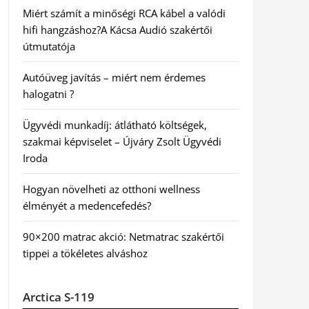
Miért számít a minőségi RCA kábel a valódi
hifi hangzáshoz?A Kácsa Audió szakértői
útmutatója
Autóüveg javítás – miért nem érdemes
halogatni ?
Ügyvédi munkadíj: átlátható költségek,
szakmai képviselet – Újváry Zsolt Ügyvédi
Iroda
Hogyan növelheti az otthoni wellness
élményét a medencefedés?
90×200 matrac akció: Netmatrac szakértői
tippei a tökéletes alváshoz
Arctica S-119