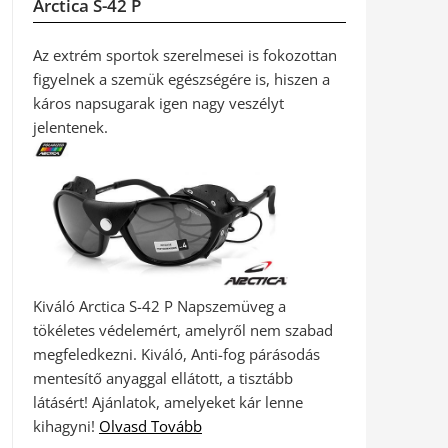
Arctica S-42 P
Az extrém sportok szerelmesei is fokozottan
figyelnek a szemük egészségére is, hiszen a
káros napsugarak igen nagy veszélyt
jelentenek.
Kiváló Arctica S-42 P Napszemüveg a
tökéletes védelemért, amelyről nem szabad
megfeledkezni. Kiváló, Anti-fog párásodás
mentesítő anyaggal ellátott, a tisztább
látásért! Ajánlatok, amelyeket kár lenne
kihagyni!
Olvasd Tovább