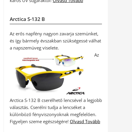
káros UV sugaraktól!
Olvasd Tovább
Arctica S-132 B
Az erős napfény nagyon zavarja szemünket,
és így bármely évszakban szükségessé válhat
a napszemüveg viselete.
Az
Arctica S-132 B cserélhető lencsével a legjobb
választás. Cserélni tudja a lencséket a
különböző fényviszonyoknak megfelelően.
Figyeljen szeme egészségére!
Olvasd Tovább