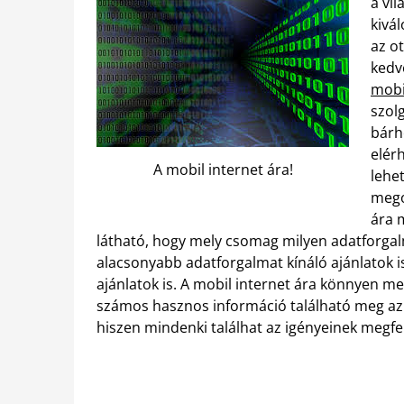
a vil
kivá
az o
kedv
mobi
szolg
bárh
elérh
A mobil internet ára!
lehe
mego
ára m
látható, hogy mely csomag milyen adatforgal
alacsonyabb adatforgalmat kínáló ajánlatok 
ajánlatok is. A mobil internet ára könnyen me
számos hasznos információ található meg az 
hiszen mindenki találhat az igényeinek megfel