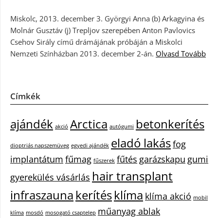
Miskolc, 2013. december 3. Györgyi Anna (b) Arkagyina és
Molnár Gusztáv (j) Trepljov szerepében Anton Pavlovics
Csehov Sirály című drámájának próbáján a Miskolci
Nemzeti Színházban 2013. december 2-án.
Olvasd Tovább
Címkék
ajándék
Arctica
betonkerítés
akció
autógumi
eladó lakás
fog
dioptriás napszemüveg
egyedi ajándék
implantátum
fűmag
fűtés
garázskapu
gumi
fűszerek
hair transplant
gyerekülés vásárlás
infraszauna
kerítés
klíma
klíma akció
mobil
műanyag ablak
klíma
mosdó
mosogató csaptelep