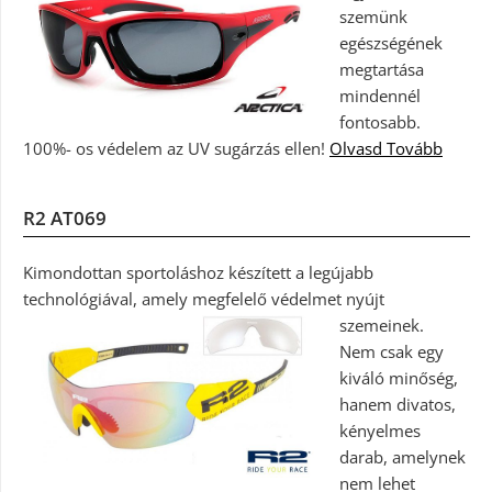
szemünk
egészségének
megtartása
mindennél
fontosabb.
100%- os védelem az UV sugárzás ellen!
Olvasd Tovább
R2 AT069
Kimondottan sportoláshoz készített a legújabb
technológiával, amely megfelelő védelmet nyújt
szemeinek.
Nem csak egy
kiváló minőség,
hanem divatos,
kényelmes
darab, amelynek
nem lehet