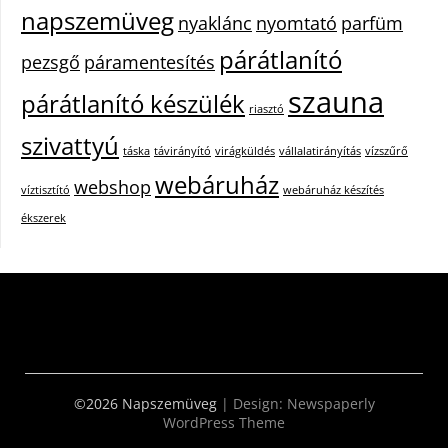
napszemüveg
nyaklánc
nyomtató
parfüm
párátlanító
pezsgő
páramentesítés
szauna
párátlanító készülék
riasztó
szivattyú
táska
távirányító
virágküldés
vállalatirányítás
vízszűrő
webáruház
webshop
víztisztító
webáruház készítés
ékszerek
©2026 Napszemüveg
| Design:
Newspaperly
WordPress Theme