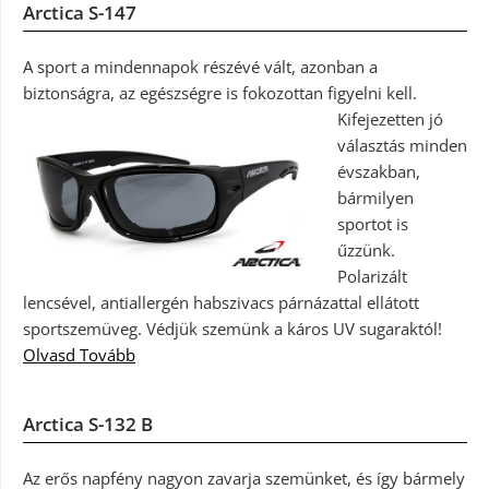
Arctica S-147
A sport a mindennapok részévé vált, azonban a
biztonságra, az egészségre is fokozottan figyelni kell.
Kifejezetten jó
választás minden
évszakban,
bármilyen
sportot is
űzzünk.
Polarizált
lencsével, antiallergén habszivacs párnázattal ellátott
sportszemüveg. Védjük szemünk a káros UV sugaraktól!
Olvasd Tovább
Arctica S-132 B
Az erős napfény nagyon zavarja szemünket, és így bármely