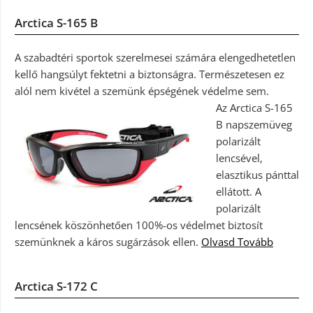
Arctica S-165 B
A szabadtéri sportok szerelmesei számára elengedhetetlen
kellő hangsúlyt fektetni a biztonságra. Természetesen ez
alól nem kivétel a szemünk épségének védelme sem.
Az Arctica S-165
B napszemüveg
polarizált
lencsével,
elasztikus pánttal
ellátott. A
polarizált
lencsének köszönhetően 100%-os védelmet biztosít
szemünknek a káros sugárzások ellen.
Olvasd Tovább
Arctica S-172 C