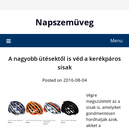
Skip
to
content
Napszemüveg
Menu
A nagyobb ütésektől is véd a kerékpáros
sisak
Posted on 2016-08-04
Végre
megszületett az a
sisak is, amelyiket
gondmentesen
hordhatják azok,
akiket a