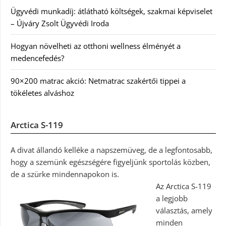
Ügyvédi munkadíj: átlátható költségek, szakmai képviselet
– Újváry Zsolt Ügyvédi Iroda
Hogyan növelheti az otthoni wellness élményét a
medencefedés?
90×200 matrac akció: Netmatrac szakértői tippei a
tökéletes alváshoz
Arctica S-119
A divat állandó kelléke a napszemüveg, de a legfontosabb,
hogy a szemünk egészségére figyeljünk sportolás közben,
de a szürke mindennapokon is.
Az Arctica S-119
a legjobb
választás, amely
minden