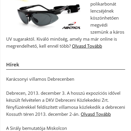
polikarbonát
lencséjének
köszönhetően
megvédi
szemünk a káros
UV sugaraktól. Kiváló minőség, amely ma már online is
megrendelhető, kell ennél több?
Olvasd Tovább
Hírek
Karácsonyi villamos Debrecenben
Debrecen, 2013. december 3. A hosszú expozíciós idővel
készült felvételen a DKV Debreceni Közlekedési Zrt.
fényfüzérekkel feldíszített villamosa közlekedik a debreceni
Kossuth téren 2013. december 2-án.
Olvasd Tovább
A Sirály bemutatója Miskolcon