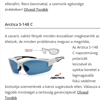
ellenállni. Revo bevonattal, a szemünk egészsége
érdekében!
Olvasd Tovább
Arctica S-148 C
A zavaró, vakító fények minden évszakban megkeserítik az
életünk, de minden problémára megvan a megoldás.
Az Arctica S-148
C napszemüveg
polarizált
lencsével és
optikai kerettel a
legmagasabb
fokú védelmet
biztosítja szemeinknek a káros sugárzások ellen. Válassza a
legjobb minőséget a tartósság garanciájával!
Olvasd
Tovább