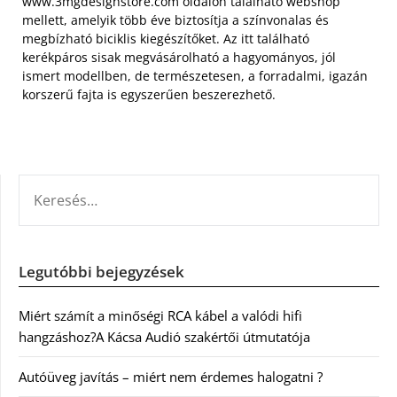
www.3mgdesignstore.com oldalon található webshop
mellett, amelyik több éve biztosítja a színvonalas és
megbízható biciklis kiegészítőket. Az itt található
kerékpáros sisak megvásárolható a hagyományos, jól
ismert modellben, de természetesen, a forradalmi, igazán
korszerű fajta is egyszerűen beszerezhető.
KERESÉS:
Legutóbbi bejegyzések
Miért számít a minőségi RCA kábel a valódi hifi
hangzáshoz?A Kácsa Audió szakértői útmutatója
Autóüveg javítás – miért nem érdemes halogatni ?