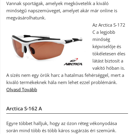
Vannak sportágak, amelyek megkövetelik a kiváló
minőségű napszemüveget, amelyet akár már online is
megvásárolhatunk.
Az Arctica S-172
C a legjobb
minőség
képviselője és
tökéletesen éles
látást biztosít a
vakító hóban is.
A sízés nem egy örök harc a hatalmas fehérséggel, mert a
kiváló termékeknek hála nem lehet ezzel problémánk.
Olvasd Tovább
Arctica S-162 A
Egyre többet halljuk, hogy az ózon réteg vékonyodása
során mind több és több káros sugárzás éri szemünk.