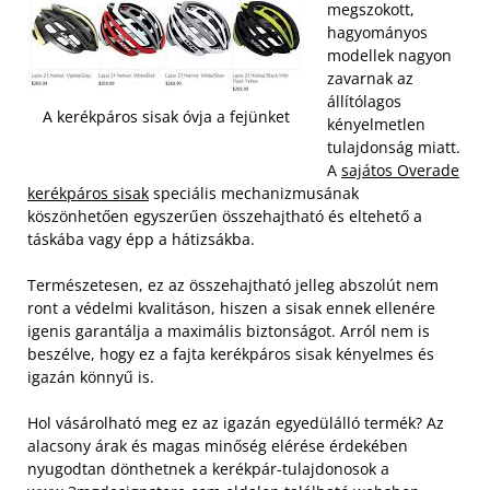
megszokott,
hagyományos
modellek nagyon
zavarnak az
állítólagos
A kerékpáros sisak óvja a fejünket
kényelmetlen
tulajdonság miatt.
A
sajátos Overade
kerékpáros sisak
speciális mechanizmusának
köszönhetően egyszerűen összehajtható és eltehető a
táskába vagy épp a hátizsákba.
Természetesen, ez az összehajtható jelleg abszolút nem
ront a védelmi kvalitáson, hiszen a sisak ennek ellenére
igenis garantálja a maximális biztonságot. Arról nem is
beszélve, hogy ez a fajta kerékpáros sisak kényelmes és
igazán könnyű is.
Hol vásárolható meg ez az igazán egyedülálló termék? Az
alacsony árak és magas minőség elérése érdekében
nyugodtan dönthetnek a kerékpár-tulajdonosok a