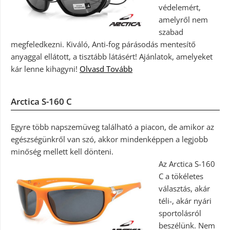
védelemért,
amelyről nem
szabad
megfeledkezni. Kiváló, Anti-fog párásodás mentesítő
anyaggal ellátott, a tisztább látásért! Ajánlatok, amelyeket
kár lenne kihagyni!
Olvasd Tovább
Arctica S-160 C
Egyre több napszemüveg található a piacon, de amikor az
egészségünkről van szó, akkor mindenképpen a legjobb
minőség mellett kell dönteni.
Az Arctica S-160
C a tökéletes
választás, akár
téli-, akár nyári
sportolásról
beszélünk. Nem