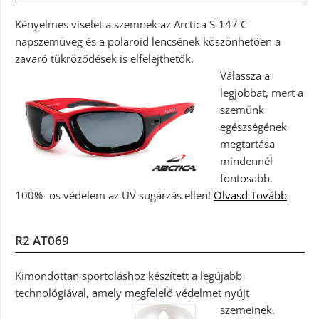
Kényelmes viselet a szemnek az Arctica S-147 C
napszemüveg és a polaroid lencsének köszönhetően a
zavaró tükröződések is elfelejthetők.
Válassza a
legjobbat, mert a
szemünk
egészségének
megtartása
mindennél
fontosabb.
100%- os védelem az UV sugárzás ellen!
Olvasd Tovább
R2 AT069
Kimondottan sportoláshoz készített a legújabb
technológiával, amely megfelelő védelmet nyújt
szemeinek.