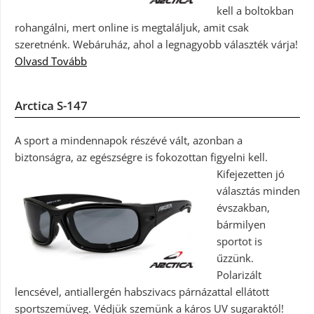
kell a boltokban
rohangálni, mert online is megtaláljuk, amit csak
szeretnénk. Webáruház, ahol a legnagyobb választék várja!
Olvasd Tovább
Arctica S-147
A sport a mindennapok részévé vált, azonban a
biztonságra, az egészségre is fokozottan figyelni kell.
Kifejezetten jó
választás minden
évszakban,
bármilyen
sportot is
űzzünk.
Polarizált
lencsével, antiallergén habszivacs párnázattal ellátott
sportszemüveg. Védjük szemünk a káros UV sugaraktól!