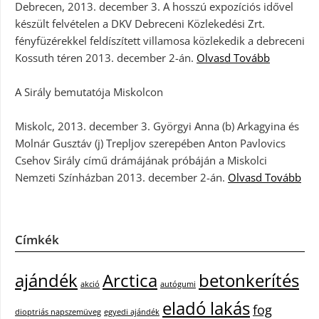
Debrecen, 2013. december 3. A hosszú expozíciós idővel
készült felvételen a DKV Debreceni Közlekedési Zrt.
fényfüzérekkel feldíszített villamosa közlekedik a debreceni
Kossuth téren 2013. december 2-án.
Olvasd Tovább
A Sirály bemutatója Miskolcon
Miskolc, 2013. december 3. Györgyi Anna (b) Arkagyina és
Molnár Gusztáv (j) Trepljov szerepében Anton Pavlovics
Csehov Sirály című drámájának próbáján a Miskolci
Nemzeti Színházban 2013. december 2-án.
Olvasd Tovább
Címkék
ajándék
Arctica
betonkerítés
akció
autógumi
eladó lakás
fog
dioptriás napszemüveg
egyedi ajándék