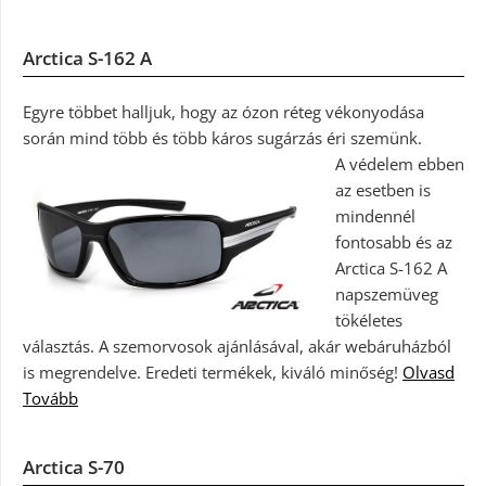
Arctica S-162 A
Egyre többet halljuk, hogy az ózon réteg vékonyodása
során mind több és több káros sugárzás éri szemünk.
A védelem ebben
az esetben is
mindennél
fontosabb és az
Arctica S-162 A
napszemüveg
tökéletes
választás. A szemorvosok ajánlásával, akár webáruházból
is megrendelve. Eredeti termékek, kiváló minőség!
Olvasd
Tovább
Arctica S-70