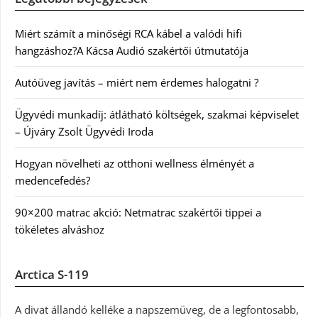
Miért számít a minőségi RCA kábel a valódi hifi
hangzáshoz?A Kácsa Audió szakértői útmutatója
Autóüveg javítás – miért nem érdemes halogatni ?
Ügyvédi munkadíj: átlátható költségek, szakmai képviselet
– Újváry Zsolt Ügyvédi Iroda
Hogyan növelheti az otthoni wellness élményét a
medencefedés?
90×200 matrac akció: Netmatrac szakértői tippei a
tökéletes alváshoz
Arctica S-119
A divat állandó kelléke a napszemüveg, de a legfontosabb,