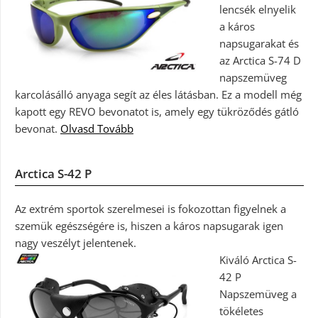
lencsék elnyelik
a káros
napsugarakat és
az Arctica S-74 D
napszemüveg
karcolásálló anyaga segít az éles látásban. Ez a modell még
kapott egy REVO bevonatot is, amely egy tükröződés gátló
bevonat.
Olvasd Tovább
Arctica S-42 P
Az extrém sportok szerelmesei is fokozottan figyelnek a
szemük egészségére is, hiszen a káros napsugarak igen
nagy veszélyt jelentenek.
Kiváló Arctica S-
42 P
Napszemüveg a
tökéletes