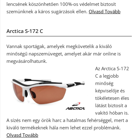
lencsének köszönhetően 100%-os védelmet biztosít
szemünknek a káros sugárzások ellen.
Olvasd Tovább
Arctica S-172 C
Vannak sportágak, amelyek megkövetelik a kiváló
minőségű napszemüveget, amelyet akár már online is
megvásárolhatunk.
Az Arctica S-172
C a legjobb
minőség
képviselője és
tökéletesen éles
látást biztosít a
vakító hóban is.
A sízés nem egy örök harc a hatalmas fehérséggel, mert a
kiváló termékeknek hála nem lehet ezzel problémánk.
Olvasd Tovább