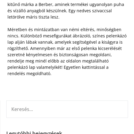
kitűnő márka a Berber, aminek termékei ugyanolyan puha
és vízálló anyagból készülnek. Egy nedves szivaccsal
letörölve máris tiszta lesz.
Méretben és mintázatban van némi eltérés, minőségben
nincs. Különböző mesefigurákat ábrázoló, színes pelenkázó
lap alján lábak vannak, amelyek segítségével a kiságyra is
rögzíthető. Amennyiben már az első pelenka kicserélését
szeretné kényelmesen és biztonságosan megoldani,
rendelje meg minél előbb az oldalon megtalálható
pelenkázó lap valamelyikét! Egyetlen kattintással a
rendelés megoldható.
KERESÉS:
Legutóbbi bejegyzések