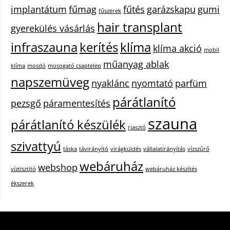
implantátum
fűmag
fűtés
garázskapu
gumi
fűszerek
hair transplant
gyerekülés vásárlás
infraszauna
kerítés
klíma
klíma akció
mobil
műanyag ablak
klíma
mosdó
mosogató csaptelep
napszemüveg
nyaklánc
nyomtató
parfüm
párátlanító
pezsgő
páramentesítés
szauna
párátlanító készülék
riasztó
szivattyú
táska
távirányító
virágküldés
vállalatirányítás
vízszűrő
webáruház
webshop
víztisztító
webáruház készítés
ékszerek