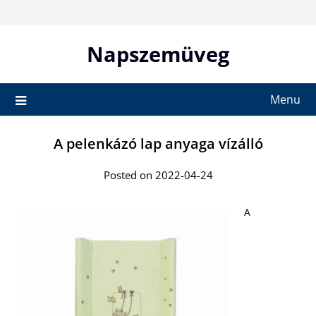
Skip
to
content
Napszemüveg
Menu
A pelenkázó lap anyaga vízálló
Posted on 2022-04-24
A