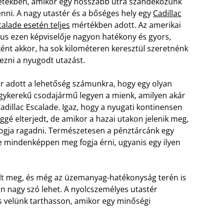
etekben, amikor egy hosszabb útra szándékozunk
nni. A nagy utastér és a bőséges hely egy
Cadillac
calade esetén teljes
mértékben adott. Az amerikai
ílus ezen képviselője nagyon hatékony és gyors,
ként akkor, ha sok kilométeren keresztül szeretnénk
vezni a nyugodt utazást.
r adott a lehetőség számunkra, hogy egy olyan
gykerekű csodajármű legyen a mienk, amilyen akár
Cadillac Escalade. Igaz, hogy a nyugati kontinensen
éggé elterjedt, de amikor a hazai utakon jelenik meg,
fogja ragadni. Természetesen a pénztárcánk egy
e mindenképpen meg fogja érni, ugyanis egy ilyen
jult meg, és még az üzemanyag-hatékonyság terén is
n nagy szó lehet. A nyolcszemélyes utastér
is velünk tarthasson, amikor egy minőségi