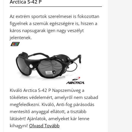
Arctica S-42 P
Az extrém sportok szerelmesei is fokozottan
figyelnek a szemük egészségére is, hiszen a
káros napsugarak igen nagy veszélyt
jelentenek.
Kiváló Arctica S-42 P Napszemüveg a
tökéletes védelemért, amelyről nem szabad
megfeledkezni. Kiváló, Anti-fog párásodás
mentesítő anyaggal ellátott, a tisztább
látásért! Ajánlatok, amelyeket kár lenne
kihagyni!
Olvasd Tovább