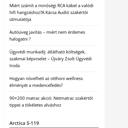
Miért számít a minőségi RCA kábel a valódi
hifi hangzáshoz?A Kácsa Audió szakértői
útmutatója
Autóüveg javítás – miért nem érdemes
halogatni ?
Ügyvédi munkadíj: átlátható költségek,
szakmai képviselet – Újváry Zsolt Ügyvédi
Iroda
Hogyan növelheti az otthoni wellness
élményét a medencefedés?
90×200 matrac akció: Netmatrac szakértői
tippei a tökéletes alváshoz
Arctica S-119