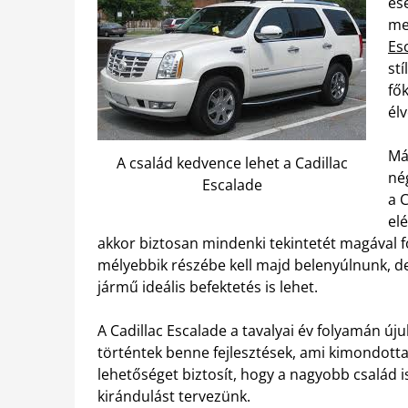
es
me
Es
st
fő
él
Má
A család kedvence lehet a Cadillac
né
Escalade
a 
el
akkor biztosan mindenki tekintetét magával 
mélyebbik részébe kell majd belenyúlnunk, d
jármű ideális befektetés is lehet.
A Cadillac Escalade a tavalyai év folyamán ú
történtek benne fejlesztések, ami kimondotta
lehetőséget biztosít, hogy a nagyobb család 
kirándulást tervezünk.