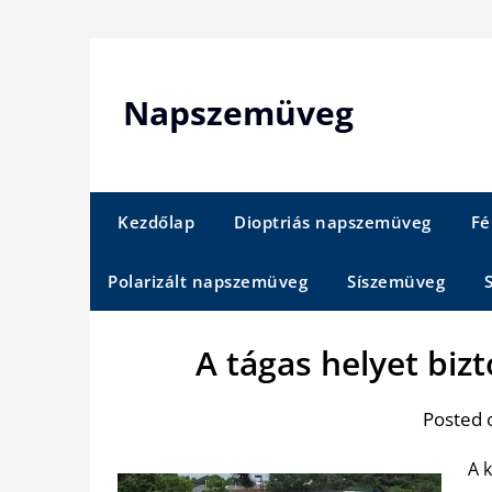
Skip
to
content
Napszemüveg
Kezdőlap
Dioptriás napszemüveg
Fé
Polarizált napszemüveg
Síszemüveg
A tágas helyet bizt
Posted 
A 