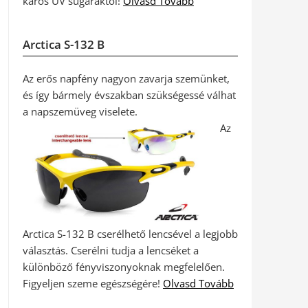
káros UV sugaraktól!
Olvasd Tovább
Arctica S-132 B
Az erős napfény nagyon zavarja szemünket,
és így bármely évszakban szükségessé válhat
a napszemüveg viselete.
Az
Arctica S-132 B cserélhető lencsével a legjobb
választás. Cserélni tudja a lencséket a
különböző fényviszonyoknak megfelelően.
Figyeljen szeme egészségére!
Olvasd Tovább