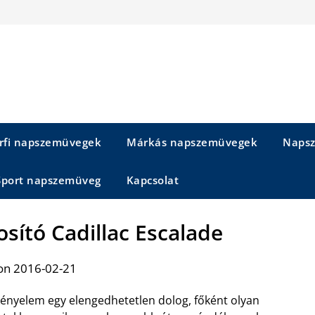
rfi napszemüvegek
Márkás napszemüvegek
Napsz
Sport napszemüveg
Kapcsolat
osító Cadillac Escalade
on 2016-02-21
kényelem egy elengedhetetlen dolog, főként olyan