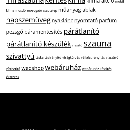
klíma akció
mobil
műanyag ablak
klíma
mosdó
mosogató csaptelep
napszemüveg
nyaklánc
nyomtató
parfüm
párátlanító
pezsgő
páramentesítés
szauna
párátlanító készülék
riasztó
szivattyú
táska
távirányító
virágküldés
vállalatirányítás
vízszűrő
webáruház
webshop
víztisztító
webáruház készítés
ékszerek