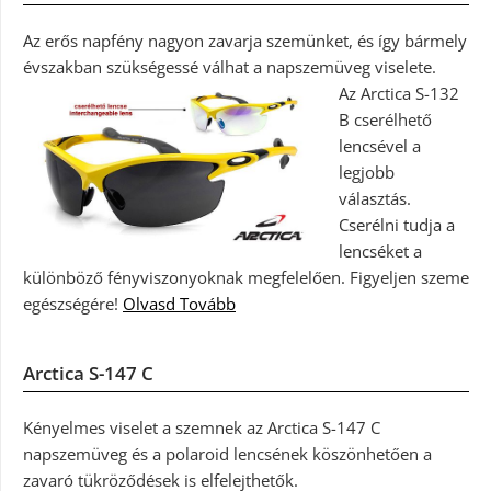
Az erős napfény nagyon zavarja szemünket, és így bármely
évszakban szükségessé válhat a napszemüveg viselete.
Az Arctica S-132
B cserélhető
lencsével a
legjobb
választás.
Cserélni tudja a
lencséket a
különböző fényviszonyoknak megfelelően. Figyeljen szeme
egészségére!
Olvasd Tovább
Arctica S-147 C
Kényelmes viselet a szemnek az Arctica S-147 C
napszemüveg és a polaroid lencsének köszönhetően a
zavaró tükröződések is elfelejthetők.