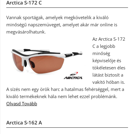
Arctica S-172 C
Vannak sportágak, amelyek megkövetelik a kiváló
minőségű napszemüveget, amelyet akár már online is
megvásárolhatunk.
Az Arctica S-172
C a legjobb
minőség
képviselője és
tökéletesen éles
látást biztosít a
vakító hóban is.
A sízés nem egy örök harc a hatalmas fehérséggel, mert a
kiváló termékeknek hála nem lehet ezzel problémánk.
Olvasd Tovább
Arctica S-162 A