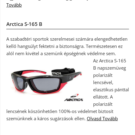
Tovább
Arctica S-165 B
A szabadtéri sportok szerelmesei számára elengedhetetlen
kellő hangsúlyt fektetni a biztonságra. Természetesen ez
alól nem kivétel a szemünk épségének védelme sem.
Az Arctica S-165
B napszemüveg
polarizált
lencsével,
elasztikus pánttal
ellátott. A
polarizált
lencsének köszönhetően 100%-os védelmet biztosít
szemünknek a káros sugárzások ellen.
Olvasd Tovább