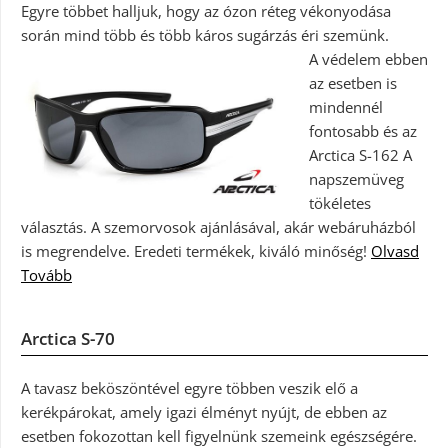
Egyre többet halljuk, hogy az ózon réteg vékonyodása
során mind több és több káros sugárzás éri szemünk.
A védelem ebben
az esetben is
mindennél
fontosabb és az
Arctica S-162 A
napszemüveg
tökéletes
választás. A szemorvosok ajánlásával, akár webáruházból
is megrendelve. Eredeti termékek, kiváló minőség!
Olvasd
Tovább
Arctica S-70
A tavasz beköszöntével egyre többen veszik elő a
kerékpárokat, amely igazi élményt nyújt, de ebben az
esetben fokozottan kell figyelnünk szemeink egészségére.