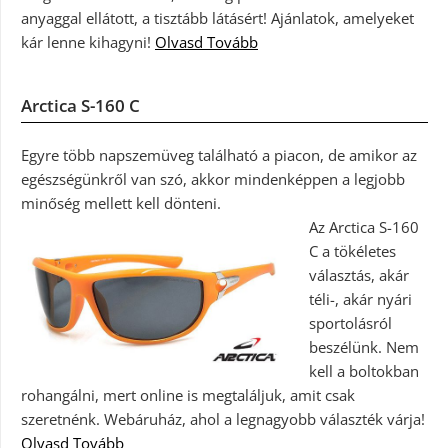
anyaggal ellátott, a tisztább látásért! Ajánlatok, amelyeket
kár lenne kihagyni!
Olvasd Tovább
Arctica S-160 C
Egyre több napszemüveg található a piacon, de amikor az
egészségünkről van szó, akkor mindenképpen a legjobb
minőség mellett kell dönteni.
Az Arctica S-160
C a tökéletes
választás, akár
téli-, akár nyári
sportolásról
beszélünk. Nem
kell a boltokban
rohangálni, mert online is megtaláljuk, amit csak
szeretnénk. Webáruház, ahol a legnagyobb választék várja!
Olvasd Tovább