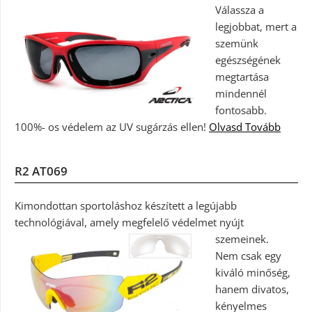
Válassza a
legjobbat, mert a
szemünk
egészségének
megtartása
mindennél
fontosabb.
100%- os védelem az UV sugárzás ellen!
Olvasd Tovább
R2 AT069
Kimondottan sportoláshoz készített a legújabb
technológiával, amely megfelelő védelmet nyújt
szemeinek.
Nem csak egy
kiváló minőség,
hanem divatos,
kényelmes