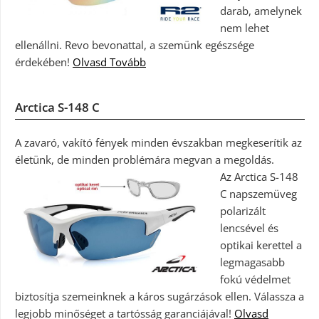
darab, amelynek
nem lehet
ellenállni. Revo bevonattal, a szemünk egészsége
érdekében!
Olvasd Tovább
Arctica S-148 C
A zavaró, vakító fények minden évszakban megkeserítik az
életünk, de minden problémára megvan a megoldás.
Az Arctica S-148
C napszemüveg
polarizált
lencsével és
optikai kerettel a
legmagasabb
fokú védelmet
biztosítja szemeinknek a káros sugárzások ellen. Válassza a
legjobb minőséget a tartósság garanciájával!
Olvasd