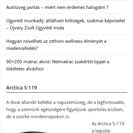
Autóüveg javítás – miért nem érdemes halogatni ?
Ügyvédi munkadíj: átlátható költségek, szakmai képviselet
– Újváry Zsolt Ügyvédi Iroda
Hogyan növelheti az otthoni wellness élményét a
medencefedés?
90×200 matrac akció: Netmatrac szakértői tippei a
tökéletes alváshoz
Arctica S-119
A divat állandó kelléke a napszemüveg, de a legfontosabb,
hogy a szemünk egészségére figyeljünk sportolás közben,
de a szürke mindennapokon is.
Az Arctica S-119
a legjobb