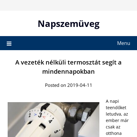
Skip
to
content
Napszemüveg
Menu
A vezeték nélküli termosztát segít a
mindennapokban
Posted on 2019-04-11
A napi
teendőket
letudva, az
ember már
csak az
otthona