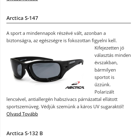
Arctica S-147
A sport a mindennapok részévé vált, azonban a
biztonságra, az egészségre is fokozottan figyelni kell.
Kifejezetten jó
választás minden
évszakban,
bármilyen
sportot is
űzzünk.
Polarizált
lencsével, antiallergén habszivacs párnázattal ellátott
sportszemüveg. Védjük szemünk a káros UV sugaraktól!
Olvasd Tovább
Arctica S-132 B