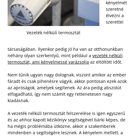
kényelmét
szeretné
élvezni a
szerettei
Vezeték nélküli termosztát
társaságában. Ilyenkor pedig jó ha van az otthonunkban
néhány olyan szerkentyű, mint például a
vezeték nélküli
termosztát, ami kényelmessé varázsolja
az eltöltött időt.
Nem tűnik ugyan nagy dolognak, viszont amikor az ember
fáradt és csak pihenésre vágyik, akkor pontosan ezek azok
az apróságok, amelyek segítenek. Az ára pedig abszolút
elfogadható, így nem számít egy rettenetesen nagy
kiadásnak.
A vezeték nélküli termosztát felszerelése is igen egyszerű
és az ahhoz kapott kézikönyv segítségével bárki képes, de
ha mégis problémába ütközne, akkor a szakemberek
mindenben a segítségére lesznek. A kényelem mellett, a