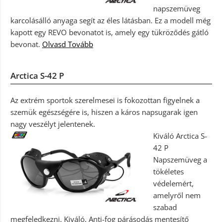
napszemüveg
karcolásálló anyaga segít az éles látásban. Ez a modell még
kapott egy REVO bevonatot is, amely egy tükröződés gátló
bevonat.
Olvasd Tovább
Arctica S-42 P
Az extrém sportok szerelmesei is fokozottan figyelnek a
szemük egészségére is, hiszen a káros napsugarak igen
nagy veszélyt jelentenek.
Kiváló Arctica S-
42 P
Napszemüveg a
tökéletes
védelemért,
amelyről nem
szabad
megfeledkezni. Kiváló, Anti-fog párásodás mentesítő