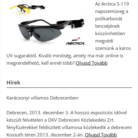
Az Arctica S-119
napszemüveg a
polikarbonát
lencséjének
köszönhetően
megvédi
szemünk a káros
UV sugaraktól. Kiváló minőség, amely ma már online is
megrendelhető, kell ennél több?
Olvasd Tovább
Hírek
Karácsonyi villamos Debrecenben
Debrecen, 2013. december 3. A hosszú expozíciós idővel
készült felvételen a DKV Debreceni Közlekedési Zrt.
fényfüzérekkel feldíszített villamosa közlekedik a debreceni
Kossuth téren 2013. december 2-án.
Olvasd Tovább