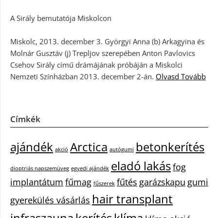
A Sirály bemutatója Miskolcon
Miskolc, 2013. december 3. Györgyi Anna (b) Arkagyina és
Molnár Gusztáv (j) Trepljov szerepében Anton Pavlovics
Csehov Sirály című drámájának próbáján a Miskolci
Nemzeti Színházban 2013. december 2-án.
Olvasd Tovább
Címkék
ajándék
Arctica
betonkerítés
akció
autógumi
eladó lakás
fog
dioptriás napszemüveg
egyedi ajándék
implantátum
fűmag
fűtés
garázskapu
gumi
fűszerek
hair transplant
gyerekülés vásárlás
infraszauna
kerítés
klíma