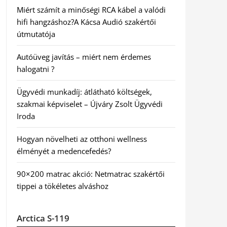
Miért számít a minőségi RCA kábel a valódi
hifi hangzáshoz?A Kácsa Audió szakértői
útmutatója
Autóüveg javítás – miért nem érdemes
halogatni ?
Ügyvédi munkadíj: átlátható költségek,
szakmai képviselet – Újváry Zsolt Ügyvédi
Iroda
Hogyan növelheti az otthoni wellness
élményét a medencefedés?
90×200 matrac akció: Netmatrac szakértői
tippei a tökéletes alváshoz
Arctica S-119