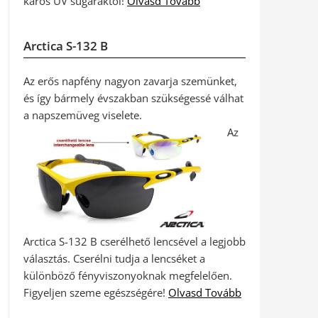
káros UV sugaraktól!
Olvasd Tovább
Arctica S-132 B
Az erős napfény nagyon zavarja szemünket,
és így bármely évszakban szükségessé válhat
a napszemüveg viselete.
Az
Arctica S-132 B cserélhető lencsével a legjobb
választás. Cserélni tudja a lencséket a
különböző fényviszonyoknak megfelelően.
Figyeljen szeme egészségére!
Olvasd Tovább