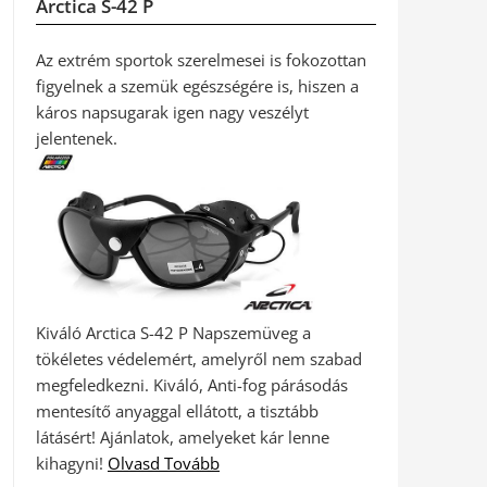
Arctica S-42 P
Az extrém sportok szerelmesei is fokozottan
figyelnek a szemük egészségére is, hiszen a
káros napsugarak igen nagy veszélyt
jelentenek.
Kiváló Arctica S-42 P Napszemüveg a
tökéletes védelemért, amelyről nem szabad
megfeledkezni. Kiváló, Anti-fog párásodás
mentesítő anyaggal ellátott, a tisztább
látásért! Ajánlatok, amelyeket kár lenne
kihagyni!
Olvasd Tovább