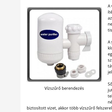
A 
ít
az
ne
ti
A
kl
eg
sz
tá
je
Ső
Vízszűrő berendezés
ju
te
né
biztosított vizet, akkor több vízszűrő felszere