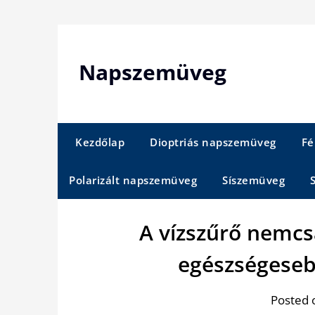
Skip
to
content
Napszemüveg
Kezdőlap
Dioptriás napszemüveg
Fé
Polarizált napszemüveg
Síszemüveg
A vízszűrő nemc
egészségesebb
Posted 