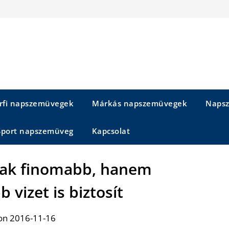
rfi napszemüvegek
Márkás napszemüvegek
Napsz
Sport napszemüveg
Kapcsolat
sak finomabb, hanem
 vizet is biztosít
on 2016-11-16