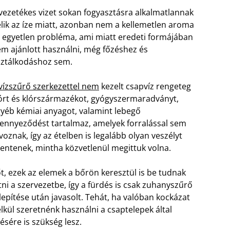
vezetékes vizet sokan fogyasztásra alkalmatlannak
élik az íze miatt, azonban nem a kellemetlen aroma
 egyetlen probléma, ami miatt eredeti formájában
m ajánlott használni, még főzéshez és
sztálkodáshoz sem.
vízszűrő szerkezettel nem
kezelt csapvíz rengeteg
órt és klórszármazékot, gyógyszermaradványt,
yéb kémiai anyagot, valamint lebegő
ennyeződést tartalmaz, amelyek forralással sem
voznak, így az ételben is legalább olyan veszélyt
lentenek, mintha közvetlenül megittuk volna.
t, ezek az elemek a bőrön keresztül is be tudnak
tni a szervezetbe, így a fürdés is csak zuhanyszűrő
lepítése után javasolt. Tehát, ha valóban kockázat
lkül szeretnénk használni a csaptelepek által
lésére is szükség lesz.