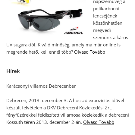
napszemüveg a
polikarbonát
lencséjének
köszönhetően
megvédi
szemünk a káros
UV sugaraktól. Kiváló minőség, amely ma már online is
megrendelhető, kell ennél több?
Olvasd Tovább
Hírek
Karácsonyi villamos Debrecenben
Debrecen, 2013. december 3. A hosszú expozíciós idővel
készült felvételen a DKV Debreceni Közlekedési Zrt.
fényfüzérekkel feldíszített villamosa közlekedik a debreceni
Kossuth téren 2013. december 2-án.
Olvasd Tovább