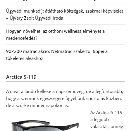
Ügyvédi munkadíj: átlátható költségek, szakmai képviselet
– Újváry Zsolt Ügyvédi Iroda
Hogyan növelheti az otthoni wellness élményét a
medencefedés?
90×200 matrac akció: Netmatrac szakértői tippei a
tökéletes alváshoz
Arctica S-119
A divat állandó kelléke a napszemüveg, de a legfontosabb,
hogy a szemünk egészségére figyeljünk sportolás közben,
de a szürke mindennapokon is.
Az Arctica S-119
a legjobb
választás, amely