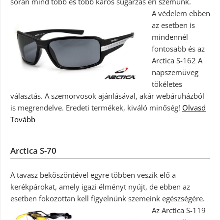
során mind több és több káros sugárzás éri szemünk.
A védelem ebben
az esetben is
mindennél
fontosabb és az
Arctica S-162 A
napszemüveg
tökéletes
választás. A szemorvosok ajánlásával, akár webáruházból
is megrendelve. Eredeti termékek, kiváló minőség!
Olvasd
Tovább
Arctica S-70
A tavasz beköszöntével egyre többen veszik elő a
kerékpárokat, amely igazi élményt nyújt, de ebben az
esetben fokozottan kell figyelnünk szemeink egészségére.
Az Arctica S-119