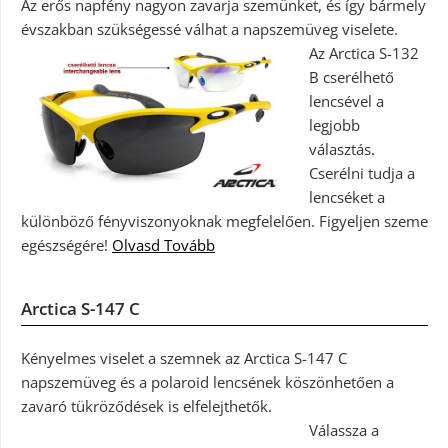
Az erős napfény nagyon zavarja szemünket, és így bármely
évszakban szükségessé válhat a napszemüveg viselete.
Az Arctica S-132
B cserélhető
lencsével a
legjobb
választás.
Cserélni tudja a
lencséket a
különböző fényviszonyoknak megfelelően. Figyeljen szeme
egészségére!
Olvasd Tovább
Arctica S-147 C
Kényelmes viselet a szemnek az Arctica S-147 C
napszemüveg és a polaroid lencsének köszönhetően a
zavaró tükröződések is elfelejthetők.
Válassza a