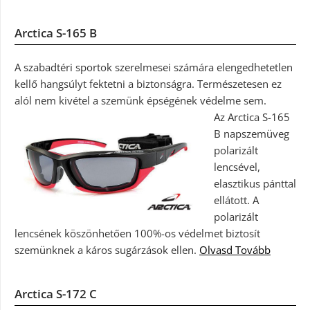
Arctica S-165 B
A szabadtéri sportok szerelmesei számára elengedhetetlen
kellő hangsúlyt fektetni a biztonságra. Természetesen ez
alól nem kivétel a szemünk épségének védelme sem.
Az Arctica S-165
B napszemüveg
polarizált
lencsével,
elasztikus pánttal
ellátott. A
polarizált
lencsének köszönhetően 100%-os védelmet biztosít
szemünknek a káros sugárzások ellen.
Olvasd Tovább
Arctica S-172 C