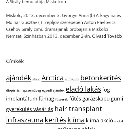
A Sirály bemutatója Miskolcon
Miskolc, 2013. december 3. Györgyi Anna (b) Arkagyina és
Molnár Gusztáv (j) Trepljov szerepében Anton Pavlovics
Csehov Sirály című drámájának próbáján a Miskolci
Nemzeti Színházban 2013. december 2-án.
Olvasd Tovább
Címkék
ajándék
Arctica
betonkerítés
akció
autógumi
eladó lakás
fog
dioptriás napszemüveg
egyedi ajándék
implantátum
fűmag
fűtés
garázskapu
gumi
fűszerek
hair transplant
gyerekülés vásárlás
infraszauna
kerítés
klíma
klíma akció
mobil