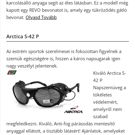
karcolásálló anyaga segít az éles látásban. Ez a modell még
kapott egy REVO bevonatot is, amely egy tükröződés gátló
bevonat.
Olvasd Tovább
Arctica S-42 P
Az extrém sportok szerelmesei is fokozottan figyelnek a
szemük egészségére is, hiszen a káros napsugarak igen
nagy veszélyt jelentenek.
Kiváló Arctica S-
42 P
Napszemüveg a
tökéletes
védelemért,
amelyről nem
szabad
megfeledkezni. Kiváló, Anti-fog párásodás mentesítő
anyaggal ellátott, a tisztább látásért! Ajánlatok, amelyeket