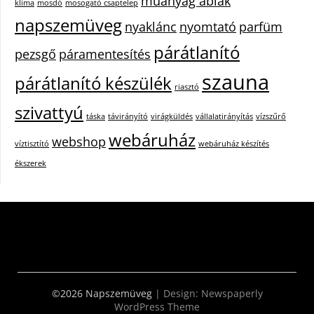
műanyag ablak
klíma
mosdó
mosogató csaptelep
napszemüveg
nyaklánc
nyomtató
parfüm
párátlanító
pezsgő
páramentesítés
szauna
párátlanító készülék
riasztó
szivattyú
táska
távirányító
virágküldés
vállalatirányítás
vízszűrő
webáruház
webshop
víztisztító
webáruház készítés
ékszerek
©2026 Napszemüveg
| Design:
Newspaperly
WordPress Theme