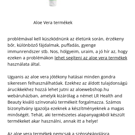
Aloe Vera termékek
problémával kell küszködnünk az életünk során, érzékeny
bőr, különböző fájdalmak, puffadás, gyenge
immunrendszer stb. Nos, hölgyeim, uraim, a jó hír az, hogy
ezeken a problémákon
lehet segíteni az aloe vera termékek
használata által.
Ugyanis az aloe vera jótékony hatásai minden gondra
sikeresen felhasználhatóak. Ezekhez az áldott tulajdonságú
árucikkekhez hozzá lehet jutni az aloewebshop.hu
webáruházban, amelyik kizárólag a német LR Health and
Beauty kiváló színvonalú termékeit forgalmazza.
Számos
bizonyítvány igazolja ezeknek a készítményeknek a magas
minőségét. Tehát, aki természetes alapanyagokból készült
termékeket akar használni, annak itt a helye!
Az aloe vera termékek nemcsak a szépségápolásra