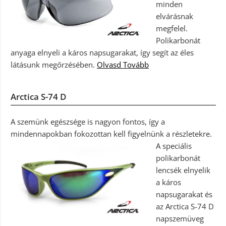
minden
elvárásnak
megfelel.
Polikarbonát
anyaga elnyeli a káros napsugarakat, így segít az éles
látásunk megőrzésében.
Olvasd Tovább
Arctica S-74 D
A szemünk egészsége is nagyon fontos, így a
mindennapokban fokozottan kell figyelnünk a részletekre.
A speciális
polikarbonát
lencsék elnyelik
a káros
napsugarakat és
az Arctica S-74 D
napszemüveg