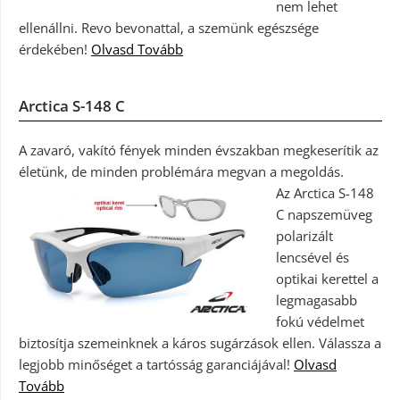
nem lehet
ellenállni. Revo bevonattal, a szemünk egészsége
érdekében!
Olvasd Tovább
Arctica S-148 C
A zavaró, vakító fények minden évszakban megkeserítik az
életünk, de minden problémára megvan a megoldás.
Az Arctica S-148
C napszemüveg
polarizált
lencsével és
optikai kerettel a
legmagasabb
fokú védelmet
biztosítja szemeinknek a káros sugárzások ellen. Válassza a
legjobb minőséget a tartósság garanciájával!
Olvasd
Tovább