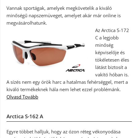
Vannak sportágak, amelyek megkövetelik a kiváló
minőségű napszemüveget, amelyet akár már online is
megvásárolhatunk.
Az Arctica S-172
C a legjobb
minőség
képviselője és
tökéletesen éles
látást biztosít a
vakító hóban is.
A sízés nem egy örök harc a hatalmas fehérséggel, mert a
kiváló termékeknek hála nem lehet ezzel problémánk.
Olvasd Tovább
Arctica S-162 A
Egyre többet halljuk, hogy az ózon réteg vékonyodása