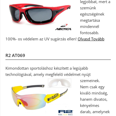
legjobbat, mert a
szemünk
egészségének
megtartása
mindennél
fontosabb.
100%- os védelem az UV sugárzás ellen!
Olvasd Tovább
R2 AT069
Kimondottan sportoláshoz készített a legújabb
technológiával, amely megfelelő védelmet nyújt
szemeinek.
Nem csak egy
kiváló minőség,
hanem divatos,
kényelmes
darab, amelynek