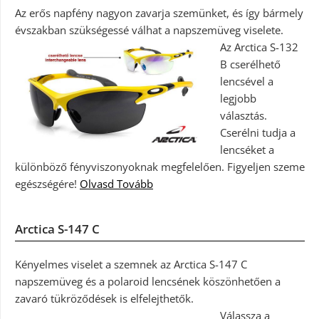
Az erős napfény nagyon zavarja szemünket, és így bármely
évszakban szükségessé válhat a napszemüveg viselete.
Az Arctica S-132
B cserélhető
lencsével a
legjobb
választás.
Cserélni tudja a
lencséket a
különböző fényviszonyoknak megfelelően. Figyeljen szeme
egészségére!
Olvasd Tovább
Arctica S-147 C
Kényelmes viselet a szemnek az Arctica S-147 C
napszemüveg és a polaroid lencsének köszönhetően a
zavaró tükröződések is elfelejthetők.
Válassza a