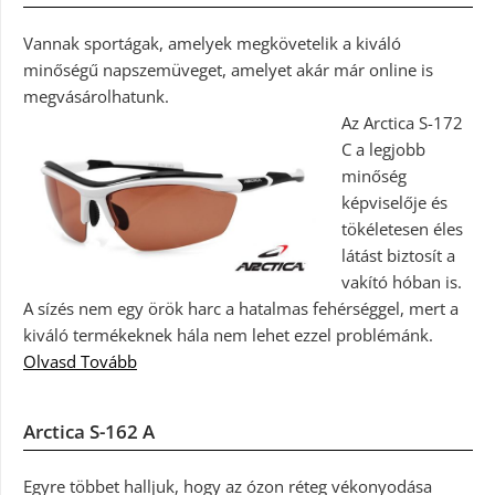
Vannak sportágak, amelyek megkövetelik a kiváló
minőségű napszemüveget, amelyet akár már online is
megvásárolhatunk.
Az Arctica S-172
C a legjobb
minőség
képviselője és
tökéletesen éles
látást biztosít a
vakító hóban is.
A sízés nem egy örök harc a hatalmas fehérséggel, mert a
kiváló termékeknek hála nem lehet ezzel problémánk.
Olvasd Tovább
Arctica S-162 A
Egyre többet halljuk, hogy az ózon réteg vékonyodása