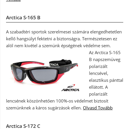
Arctica S-165 B
A szabadtéri sportok szerelmesei számára elengedhetetlen
kellő hangsúlyt fektetni a biztonságra. Természetesen ez
alól nem kivétel a szemünk épségének védelme sem.
Az Arctica S-165
B napszemüveg
polarizált
lencsével,
elasztikus pánttal
ellátott. A
polarizált
lencsének köszönhetően 100%-os védelmet biztosít
szemünknek a káros sugárzások ellen.
Olvasd Tovább
Arctica S-172 C