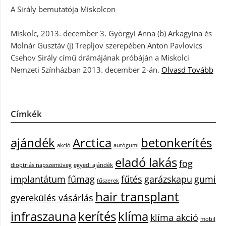
A Sirály bemutatója Miskolcon
Miskolc, 2013. december 3. Györgyi Anna (b) Arkagyina és
Molnár Gusztáv (j) Trepljov szerepében Anton Pavlovics
Csehov Sirály című drámájának próbáján a Miskolci
Nemzeti Színházban 2013. december 2-án.
Olvasd Tovább
Címkék
ajándék
Arctica
betonkerítés
akció
autógumi
eladó lakás
fog
dioptriás napszemüveg
egyedi ajándék
implantátum
fűmag
fűtés
garázskapu
gumi
fűszerek
hair transplant
gyerekülés vásárlás
infraszauna
kerítés
klíma
klíma akció
mobil