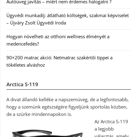
Autóüveg javítás – miért nem érdemes halogatni ?
Ügyvédi munkadíj: átlátható költségek, szakmai képviselet
– Újváry Zsolt Ügyvédi Iroda
Hogyan növelheti az otthoni wellness élményét a
medencefedés?
90×200 matrac akció: Netmatrac szakértői tippei a
tökéletes alváshoz
Arctica S-119
A divat állandó kelléke a napszemüveg, de a legfontosabb,
hogy a szemünk egészségére figyeljünk sportolás közben,
de a szürke mindennapokon is.
Az Arctica S-119
a legjobb
választás, amely