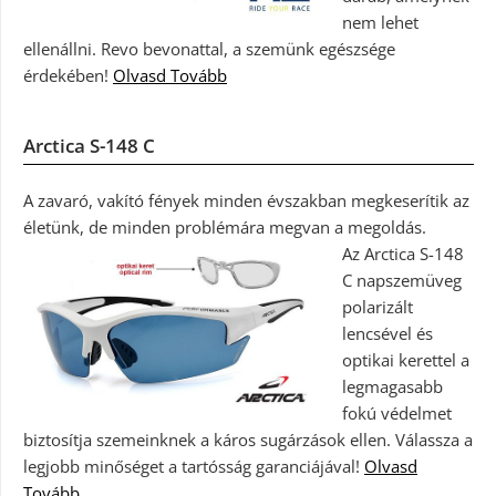
nem lehet
ellenállni. Revo bevonattal, a szemünk egészsége
érdekében!
Olvasd Tovább
Arctica S-148 C
A zavaró, vakító fények minden évszakban megkeserítik az
életünk, de minden problémára megvan a megoldás.
Az Arctica S-148
C napszemüveg
polarizált
lencsével és
optikai kerettel a
legmagasabb
fokú védelmet
biztosítja szemeinknek a káros sugárzások ellen. Válassza a
legjobb minőséget a tartósság garanciájával!
Olvasd
Tovább