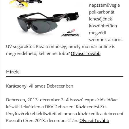
napszemüveg a
polikarbonát
lencséjének
köszönhetően
megvédi
szemünk a káros
UV sugaraktól. Kiváló minőség, amely ma már online is
megrendelhető, kell ennél több?
Olvasd Tovább
Hírek
Karácsonyi villamos Debrecenben
Debrecen, 2013. december 3. A hosszú expozíciós idővel
készült felvételen a DKV Debreceni Közlekedési Zrt.
fényfüzérekkel feldíszített villamosa közlekedik a debreceni
Kossuth téren 2013. december 2-án.
Olvasd Tovább