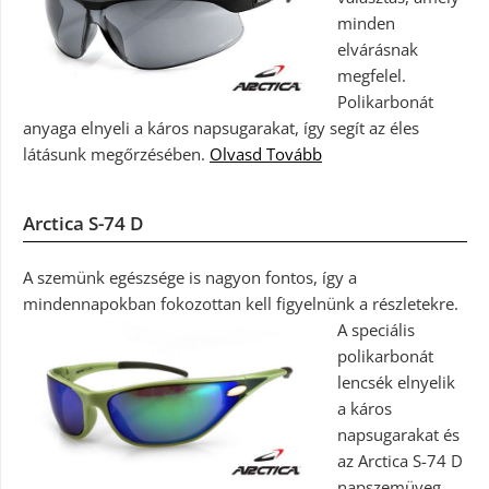
minden
elvárásnak
megfelel.
Polikarbonát
anyaga elnyeli a káros napsugarakat, így segít az éles
látásunk megőrzésében.
Olvasd Tovább
Arctica S-74 D
A szemünk egészsége is nagyon fontos, így a
mindennapokban fokozottan kell figyelnünk a részletekre.
A speciális
polikarbonát
lencsék elnyelik
a káros
napsugarakat és
az Arctica S-74 D
napszemüveg