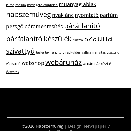
műanyag ablak
klíma
mosdó
mosogató csaptelep
napszemüveg
nyaklánc
nyomtató
parfüm
párátlanító
pezsgő
páramentesítés
szauna
párátlanító készülék
riasztó
szivattyú
táska
távirányító
virágküldés
vállalatirányítás
vízszűrő
webáruház
webshop
víztisztító
webáruház készítés
ékszerek
©2026 Napszemüveg
| Design:
Newspaperly