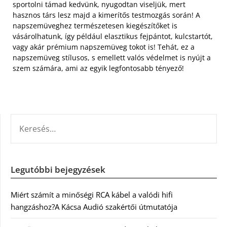
sportolni támad kedvünk, nyugodtan viseljük, mert
hasznos társ lesz majd a kimerítős testmozgás során! A
napszemüveghez természetesen kiegészítőket is
vásárolhatunk, így például elasztikus fejpántot, kulcstartót,
vagy akár prémium napszemüveg tokot is! Tehát, ez a
napszemüveg stílusos, s emellett valós védelmet is nyújt a
szem számára, ami az egyik legfontosabb tényező!
KERESÉS:
Legutóbbi bejegyzések
Miért számít a minőségi RCA kábel a valódi hifi
hangzáshoz?A Kácsa Audió szakértői útmutatója