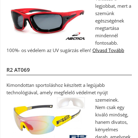
legjobbat, mert a
szemünk
egészségének
megtartása
mindennél
fontosabb.
100%- os védelem az UV sugárzás ellen!
Olvasd Tovább
R2 AT069
Kimondottan sportoláshoz készített a legújabb
technológiával, amely megfelelő védelmet nyújt
szemeinek.
Nem csak egy
kiváló minőség,
hanem divatos,
kényelmes
darab, amelynek