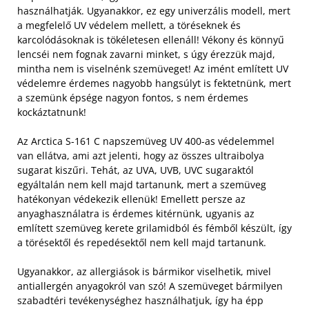
használhatják. Ugyanakkor, ez egy univerzális modell, mert
a megfelelő UV védelem mellett, a töréseknek és
karcolódásoknak is tökéletesen ellenáll! Vékony és könnyű
lencséi nem fognak zavarni minket, s úgy érezzük majd,
mintha nem is viselnénk szemüveget! Az imént említett UV
védelemre érdemes nagyobb hangsúlyt is fektetnünk, mert
a szemünk épsége nagyon fontos, s nem érdemes
kockáztatnunk!
Az Arctica S-161 C napszemüveg UV 400-as védelemmel
van ellátva, ami azt jelenti, hogy az összes ultraibolya
sugarat kiszűri. Tehát, az UVA, UVB, UVC sugaraktól
egyáltalán nem kell majd tartanunk, mert a szemüveg
hatékonyan védekezik ellenük!
Emellett persze az
anyaghasználatra is érdemes kitérnünk, ugyanis az
említett szemüveg kerete grilamidból és fémből készült, így
a törésektől és repedésektől nem kell majd tartanunk.
Ugyanakkor, az allergiások is bármikor viselhetik, mivel
antiallergén anyagokról van szó! A szemüveget bármilyen
szabadtéri tevékenységhez használhatjuk, így ha épp