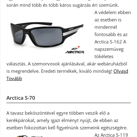
során mind több és több káros sugárzás éri szemünk.
A védelem ebben
az esetben is
mindennél
fontosabb és az
Arctica S-162 A
napszemüveg
tökéletes
választás. A szemorvosok ajánlásával, akár webáruházból
is megrendelve. Eredeti termékek, kiváló minőség!
Olvasd
Tovább
Arctica S-70
A tavasz beköszöntével egyre többen veszik elő a
kerékpárokat, amely igazi élményt nyújt, de ebben az
esetben fokozottan kell figyelnünk szemeink egészségére.
Az Arctica S-119