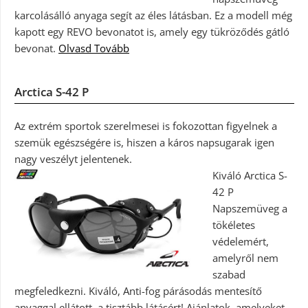
karcolásálló anyaga segít az éles látásban. Ez a modell még
kapott egy REVO bevonatot is, amely egy tükröződés gátló
bevonat.
Olvasd Tovább
Arctica S-42 P
Az extrém sportok szerelmesei is fokozottan figyelnek a
szemük egészségére is, hiszen a káros napsugarak igen
nagy veszélyt jelentenek.
Kiváló Arctica S-
42 P
Napszemüveg a
tökéletes
védelemért,
amelyről nem
szabad
megfeledkezni. Kiváló, Anti-fog párásodás mentesítő
anyaggal ellátott, a tisztább látásért! Ajánlatok, amelyeket