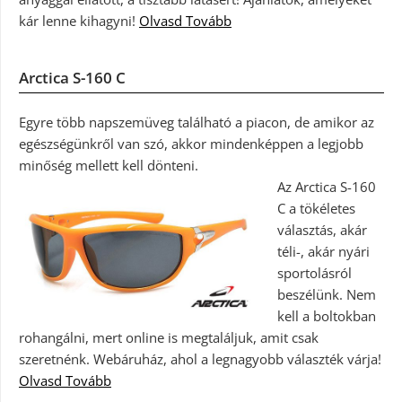
kár lenne kihagyni!
Olvasd Tovább
Arctica S-160 C
Egyre több napszemüveg található a piacon, de amikor az
egészségünkről van szó, akkor mindenképpen a legjobb
minőség mellett kell dönteni.
Az Arctica S-160
C a tökéletes
választás, akár
téli-, akár nyári
sportolásról
beszélünk. Nem
kell a boltokban
rohangálni, mert online is megtaláljuk, amit csak
szeretnénk. Webáruház, ahol a legnagyobb választék várja!
Olvasd Tovább