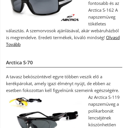
fontosabb és az
Arctica S-162 A
napszemüveg
tökéletes
választás. A szemorvosok ajánlásával, akár webáruházból
is megrendelve. Eredeti termékek, kiváló minőség!
Olvasd
Tovább
Arctica S-70
A tavasz beköszöntével egyre többen veszik elő a
kerékpárokat, amely igazi élményt nyújt, de ebben az
esetben fokozottan kell figyelnünk szemeink egészségére.
Az Arctica S-119
napszemüveg a
polikarbonát
lencséjének
köszönhetően