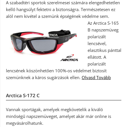
A szabadtéri sportok szerelmesei számára elengedhetetlen
kellő hangsúlyt fektetni a biztonságra. Természetesen ez
alól nem kivétel a szemünk épségének védelme sem.
Az Arctica S-165
B napszemüveg
polarizált
lencsével,
elasztikus pánttal
ellátott. A
polarizált
lencsének köszönhetően 100%-os védelmet biztosít
szemünknek a káros sugárzások ellen.
Olvasd Tovább
Arctica S-172 C
Vannak sportágak, amelyek megkövetelik a kiváló
minőségű napszemüveget, amelyet akár már online is
megvásárolhatunk.