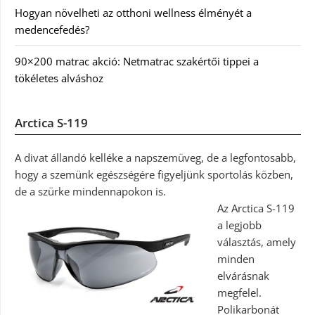
Hogyan növelheti az otthoni wellness élményét a
medencefedés?
90×200 matrac akció: Netmatrac szakértői tippei a
tökéletes alváshoz
Arctica S-119
A divat állandó kelléke a napszemüveg, de a legfontosabb,
hogy a szemünk egészségére figyeljünk sportolás közben,
de a szürke mindennapokon is.
Az Arctica S-119
a legjobb
választás, amely
minden
elvárásnak
megfelel.
Polikarbonát