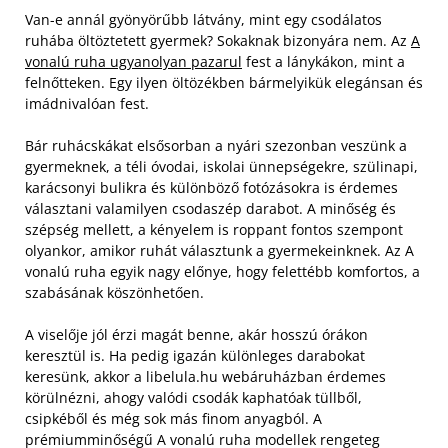
Van-e annál gyönyörűbb látvány, mint egy csodálatos
ruhába öltöztetett gyermek? Sokaknak bizonyára nem. Az
A
vonalú ruha ugyanolyan pazarul
fest a lánykákon, mint a
felnőtteken. Egy ilyen öltözékben bármelyikük elegánsan és
imádnivalóan fest.
Bár ruhácskákat elsősorban a nyári szezonban veszünk a
gyermeknek, a téli óvodai, iskolai ünnepségekre, szülinapi,
karácsonyi bulikra és különböző fotózásokra is érdemes
választani valamilyen csodaszép darabot.
A minőség és
szépség mellett, a kényelem is roppant fontos szempont
olyankor, amikor ruhát választunk a gyermekeinknek. Az A
vonalú ruha egyik nagy előnye, hogy felettébb komfortos, a
szabásának köszönhetően.
A viselője jól érzi magát benne, akár hosszú órákon
keresztül is. Ha pedig igazán különleges darabokat
keresünk, akkor a libelula.hu webáruházban érdemes
körülnézni, ahogy valódi csodák kaphatóak tüllből,
csipkéből és még sok más finom anyagból. A
prémiumminőségű A vonalú ruha modellek rengeteg