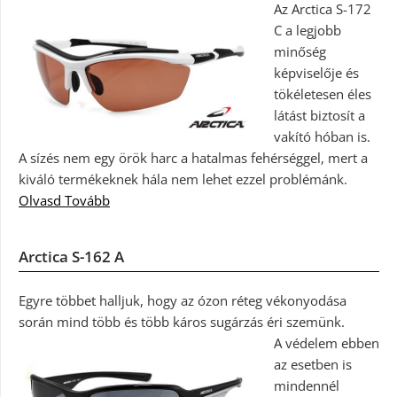
Az Arctica S-172
C a legjobb
minőség
képviselője és
tökéletesen éles
látást biztosít a
vakító hóban is.
A sízés nem egy örök harc a hatalmas fehérséggel, mert a
kiváló termékeknek hála nem lehet ezzel problémánk.
Olvasd Tovább
Arctica S-162 A
Egyre többet halljuk, hogy az ózon réteg vékonyodása
során mind több és több káros sugárzás éri szemünk.
A védelem ebben
az esetben is
mindennél