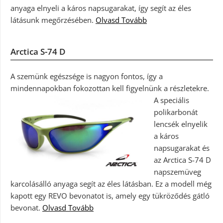
anyaga elnyeli a káros napsugarakat, így segít az éles
látásunk megőrzésében.
Olvasd Tovább
Arctica S-74 D
A szemünk egészsége is nagyon fontos, így a
mindennapokban fokozottan kell figyelnünk a részletekre.
A speciális
polikarbonát
lencsék elnyelik
a káros
napsugarakat és
az Arctica S-74 D
napszemüveg
karcolásálló anyaga segít az éles látásban. Ez a modell még
kapott egy REVO bevonatot is, amely egy tükröződés gátló
bevonat.
Olvasd Tovább