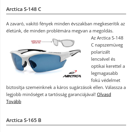
Arctica S-148 C
A zavaró, vakító fények minden évszakban megkeserítik az
életünk, de minden problémára megvan a megoldás.
Az Arctica S-148
C napszemüveg
polarizált
lencsével és
optikai kerettel a
legmagasabb
fokú védelmet
biztosítja szemeinknek a káros sugárzások ellen. Válassza a
legjobb minőséget a tartósság garanciájával!
Olvasd
Tovább
Arctica S-165 B