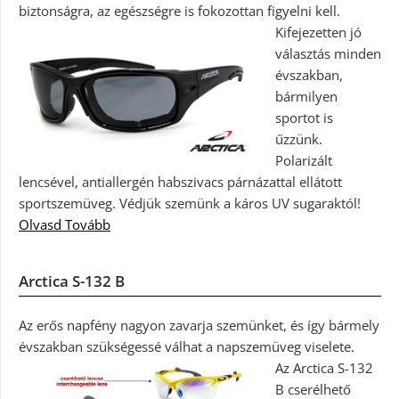
biztonságra, az egészségre is fokozottan figyelni kell.
Kifejezetten jó
választás minden
évszakban,
bármilyen
sportot is
űzzünk.
Polarizált
lencsével, antiallergén habszivacs párnázattal ellátott
sportszemüveg. Védjük szemünk a káros UV sugaraktól!
Olvasd Tovább
Arctica S-132 B
Az erős napfény nagyon zavarja szemünket, és így bármely
évszakban szükségessé válhat a napszemüveg viselete.
Az Arctica S-132
B cserélhető