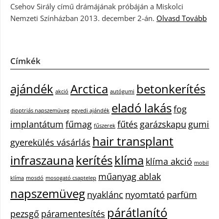
Csehov Sirály című drámájának próbáján a Miskolci
Nemzeti Színházban 2013. december 2-án.
Olvasd Tovább
Címkék
ajándék
Arctica
betonkerítés
akció
autógumi
eladó lakás
fog
dioptriás napszemüveg
egyedi ajándék
implantátum
fűmag
fűtés
garázskapu
gumi
fűszerek
hair transplant
gyerekülés vásárlás
infraszauna
kerítés
klíma
klíma akció
mobil
műanyag ablak
klíma
mosdó
mosogató csaptelep
napszemüveg
nyaklánc
nyomtató
parfüm
párátlanító
pezsgő
páramentesítés