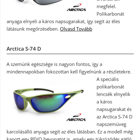
megfelel.
Polikarbonát
anyaga elnyeli a káros napsugarakat, így segít az éles
látásunk megőrzésében.
Olvasd Tovább
Arctica S-74 D
A szemünk egészsége is nagyon fontos, így a
mindennapokban fokozottan kell figyelnünk a részletekre.
A speciális
polikarbonát
lencsék elnyelik
a káros
napsugarakat és
az Arctica S-74 D
napszemüveg
karcolásálló anyaga segít az éles látásban. Ez a modell még
kapott egy REVO bevonatot is, amely egy tükröződés gátló