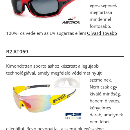
egészségének
megtartása
mindennél
fontosabb.
100%- os védelem az UV sugárzás ellen!
Olvasd Tovább
R2 AT069
Kimondottan sportoláshoz készített a legújabb
technológiával, amely megfelelő védelmet nyújt
szemeinek.
Nem csak egy
kiváló minőség,
hanem divatos,
kényelmes
darab, amelynek
nem lehet
ellenállni. Revo bevonattal, a szemünk egészsége