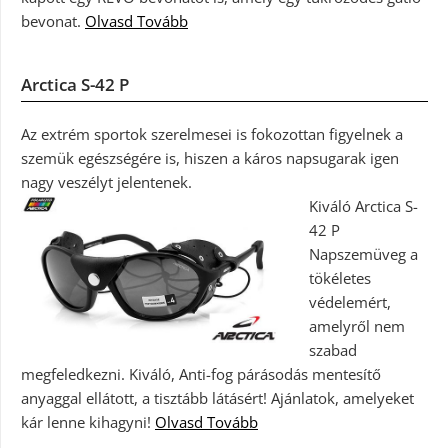
bevonat.
Olvasd Tovább
Arctica S-42 P
Az extrém sportok szerelmesei is fokozottan figyelnek a
szemük egészségére is, hiszen a káros napsugarak igen
nagy veszélyt jelentenek.
Kiváló Arctica S-
42 P
Napszemüveg a
tökéletes
védelemért,
amelyről nem
szabad
megfeledkezni. Kiváló, Anti-fog párásodás mentesítő
anyaggal ellátott, a tisztább látásért! Ajánlatok, amelyeket
kár lenne kihagyni!
Olvasd Tovább