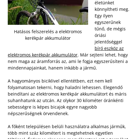
életünket
könnyítheti meg.
Egy ilyen
egyszerűnek
tűnő, de mégis
Hatásos felszerelés a elektromos
óriási
kerékpár akkumulátor
jelentőséggel
bíró eszköz az
elektromos kerékpár akkumulátor
. Már sejteni lehet, hogy
nem maga az áramforrás az, ami le fogja egyszerűsíteni a
mindennapjainkat, hanem inkább a jármű.
A hagyományos biciklivel ellentétben, ezt nem kell
folyamatosan tekerni, hogy haladni lehessen. Elegendő
beindítani az elektromos kerékpár akkumulátort és máris
suhanhatunk az utcán. Az olykor 30 kilométer óránkénti
sebességre is képes bicajok egyre nagyobb
népszerűségnek örvendenek.
A főként településen belüli használatra alkalmas járműk,
több mint száz kilométert is megtehetnek egyetlen