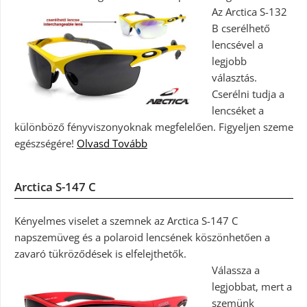
Az Arctica S-132
B cserélhető
lencsével a
legjobb
választás.
Cserélni tudja a
lencséket a
különböző fényviszonyoknak megfelelően. Figyeljen szeme
egészségére!
Olvasd Tovább
Arctica S-147 C
Kényelmes viselet a szemnek az Arctica S-147 C
napszemüveg és a polaroid lencsének köszönhetően a
zavaró tükröződések is elfelejthetők.
Válassza a
legjobbat, mert a
szemünk