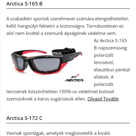
Arctica S-165 B
A szabadtéri sportok szerelmesei számára elengedhetetlen
kellő hangsúlyt fektetni a biztonságra. Természetesen ez
alól nem kivétel a szemünk épségének védelme sem.
Az Arctica S-165
B napszemüveg
polarizált
lencsével,
elasztikus pánttal
ellátott. A
polarizált
lencsének köszönhetően 100%-os védelmet biztosít
szemünknek a káros sugárzások ellen.
Olvasd Tovább
Arctica S-172 C
Vannak sportágak, amelyek megkövetelik a kiváló