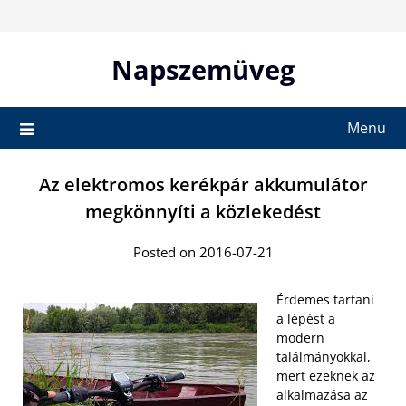
Skip
to
content
Napszemüveg
Menu
Az elektromos kerékpár akkumulátor
megkönnyíti a közlekedést
Posted on 2016-07-21
Érdemes tartani
a lépést a
modern
találmányokkal,
mert ezeknek az
alkalmazása az