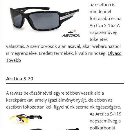
az esetben is
mindennél
fontosabb és az
Arctica S-162 A
napszemüveg
tökéletes
választás. A szemorvosok ajánlásával, akár webáruházból
is megrendelve. Eredeti termékek, kiváló minőség!
Olvasd
Tovább
Arctica S-70
A tavasz beköszöntével egyre többen veszik elő a
kerékpárokat, amely igazi élményt nyújt, de ebben az
esetben fokozottan kell figyelnünk szemeink egészségére.
Az Arctica S-119
napszemüveg a
polikarbonát