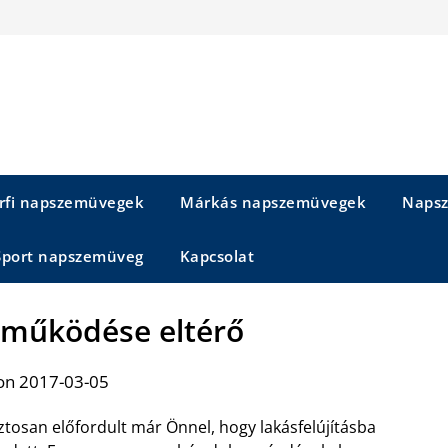
rfi napszemüvegek
Márkás napszemüvegek
Napsz
Sport napszemüveg
Kapcsolat
l működése eltérő
on 2017-03-05
ztosan előfordult már Önnel, hogy lakásfelújításba