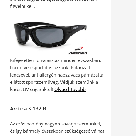
figyelni kell.
Kifejezetten jó választás minden évszakban,
bármilyen sportot is űzzünk. Polarizált
lencsével, antiallergén habszivacs párnázattal
ellátott sportszemüveg. Védjük szemünk a
káros UV sugaraktól!
Olvasd Tovább
Arctica S-132 B
Az erős napfény nagyon zavarja szemünket,
és így bármely évszakban szükségessé válhat