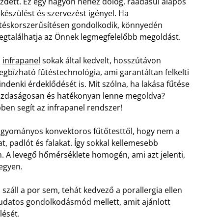
zdett. Ez egy nagyon nehéz dolog, ráadásul alapos
lkészülést és szervezést igényel. Ha
téskorszerűsítésen gondolkodik, könnyedén
gtalálhatja az Önnek legmegfelelőbb megoldást.
z
infrapanel
sokak által kedvelt, hosszútávon
gbízható fűtéstechnológia, ami garantáltan felkelti
ndenki érdeklődését is. Mit szólna, ha lakása fűtése
zdaságosan és hatékonyan lenne megoldva?
ben segít az infrapanel rendszer!
hagyományos konvektoros fűtőtesttől, hogy nem a
t, padlót és falakat. Így sokkal kellemesebb
. A levegő hőmérséklete homogén, ami azt jelenti,
legyen.
száll a por sem, tehát kedvező a porallergia ellen
ttudatos gondolkodásmód mellett, amit ajánlott
lését.