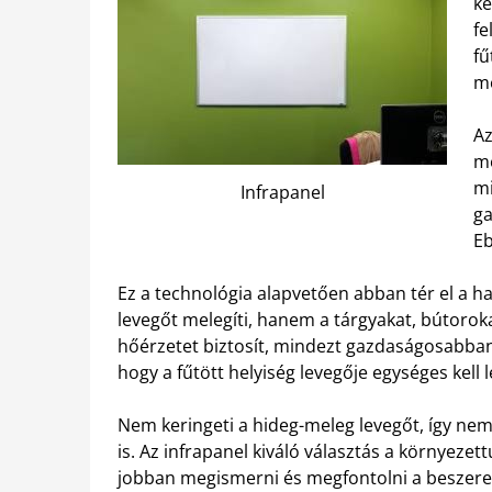
ke
fe
fű
me
A
me
mi
Infrapanel
ga
Eb
Ez a technológia alapvetően abban tér el a 
levegőt melegíti, hanem a tárgyakat, bútoroka
hőérzetet biztosít, mindezt gazdaságosabban
hogy a fűtött helyiség levegője egységes kell 
Nem keringeti a hideg-meleg levegőt, így nem 
is. Az infrapanel kiváló választás a környeze
jobban megismerni és megfontolni a beszere