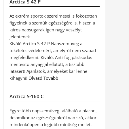
Arctica S-42 P
Az extrém sportok szerelmesei is fokozottan
figyelnek a szemük egészségére is, hiszen a
káros napsugarak igen nagy veszélyt
jelentenek.
Kiváló Arctica S-42 P Napszemüveg a
tökéletes védelemért, amelyről nem szabad
megfeledkezni. Kiváló, Anti-fog párásodás
mentesítő anyaggal ellátott, a tisztább
látásért! Ajánlatok, amelyeket kár lenne
kihagyni!
Olvasd Tovább
Arctica S-160 C
Egyre több napszemüveg található a piacon,
de amikor az egészségünkről van szó, akkor
mindenképpen a legjobb minőség mellett