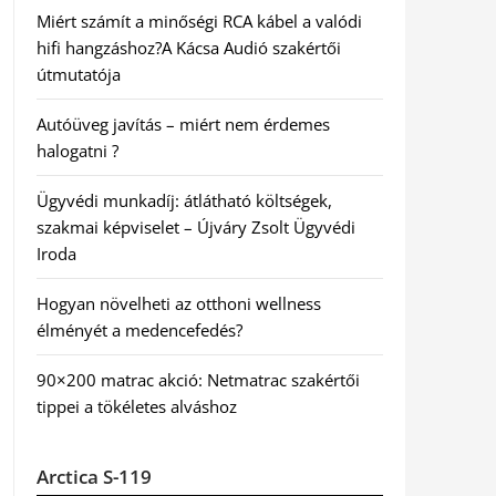
Miért számít a minőségi RCA kábel a valódi
hifi hangzáshoz?A Kácsa Audió szakértői
útmutatója
Autóüveg javítás – miért nem érdemes
halogatni ?
Ügyvédi munkadíj: átlátható költségek,
szakmai képviselet – Újváry Zsolt Ügyvédi
Iroda
Hogyan növelheti az otthoni wellness
élményét a medencefedés?
90×200 matrac akció: Netmatrac szakértői
tippei a tökéletes alváshoz
Arctica S-119