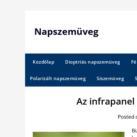
Skip
to
content
Napszemüveg
Kezdőlap
Dioptriás napszemüveg
Fé
Polarizált napszemüveg
Síszemüveg
Az infrapane
Posted 
Bi