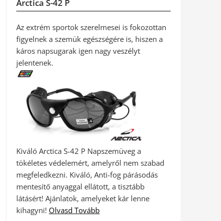
Arctica S-42 P
Az extrém sportok szerelmesei is fokozottan
figyelnek a szemük egészségére is, hiszen a
káros napsugarak igen nagy veszélyt
jelentenek.
Kiváló Arctica S-42 P Napszemüveg a
tökéletes védelemért, amelyről nem szabad
megfeledkezni. Kiváló, Anti-fog párásodás
mentesítő anyaggal ellátott, a tisztább
látásért! Ajánlatok, amelyeket kár lenne
kihagyni!
Olvasd Tovább