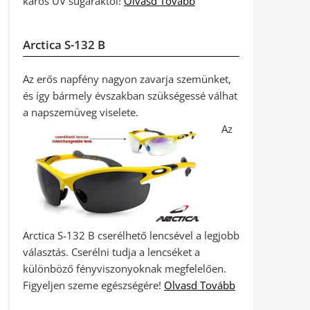
káros UV sugaraktól!
Olvasd Tovább
Arctica S-132 B
Az erős napfény nagyon zavarja szemünket,
és így bármely évszakban szükségessé válhat
a napszemüveg viselete.
Az
Arctica S-132 B cserélhető lencsével a legjobb
választás. Cserélni tudja a lencséket a
különböző fényviszonyoknak megfelelően.
Figyeljen szeme egészségére!
Olvasd Tovább