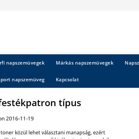
rfi napszemüvegek
Márkás napszemüvegek
Napsz
Sport napszemüveg
Kapcsolat
 festékpatron típus
on 2016-11-19
toner közül lehet választani manapság, ezért