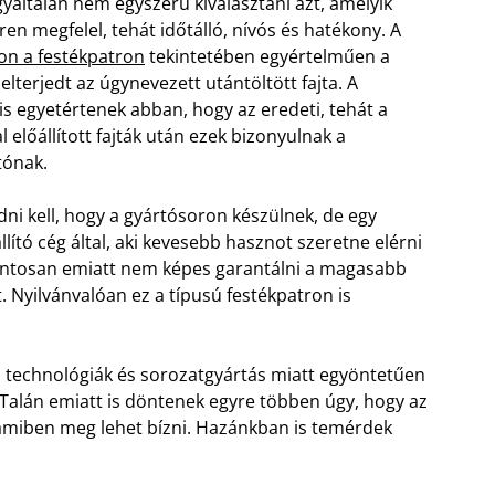
yáltalán nem egyszerű kiválasztani azt, amelyik
en megfelel, tehát időtálló, nívós és hatékony. A
on a festékpatron
tekintetében egyértelműen a
elterjedt az úgynevezett utántöltött fajta. A
is egyetértenek abban, hogy az eredeti, tehát a
al előállított fajták után ezek bizonyulnak a
ónak.
dni kell, hogy a gyártósoron készülnek, de egy
llító cég által, aki kevesebb hasznot szeretne elérni
Pontosan emiatt nem képes garantálni a magasabb
 Nyilvánvalóan ez a típusú festékpatron is
 technológiák és sorozatgyártás miatt egyöntetűen
Talán emiatt is döntenek egyre többen úgy, hogy az
 amiben meg lehet bízni. Hazánkban is temérdek