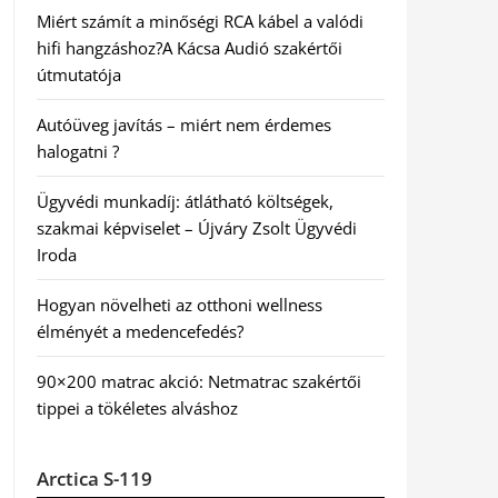
Miért számít a minőségi RCA kábel a valódi
hifi hangzáshoz?A Kácsa Audió szakértői
útmutatója
Autóüveg javítás – miért nem érdemes
halogatni ?
Ügyvédi munkadíj: átlátható költségek,
szakmai képviselet – Újváry Zsolt Ügyvédi
Iroda
Hogyan növelheti az otthoni wellness
élményét a medencefedés?
90×200 matrac akció: Netmatrac szakértői
tippei a tökéletes alváshoz
Arctica S-119