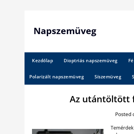
Skip
to
content
Napszemüveg
Kezdőlap
Dioptriás napszemüveg
Fé
Polarizált napszemüveg
Síszemüveg
Az utántöltött
Posted 
Temérdek 