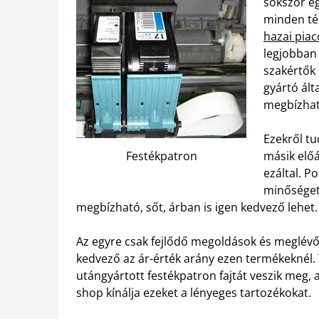
sokszor eg
minden tér
hazai piac
legjobban 
szakértők 
gyártó ált
megbízhat
Ezekről tu
Festékpatron
másik előá
ezáltal. 
minőséget.
megbízható, sőt, árban is igen kedvező lehet.
Az egyre csak fejlődő megoldások és meglévő
kedvező az ár-érték arány ezen termékeknél. 
utángyártott festékpatron fajtát veszik meg,
shop kínálja ezeket a lényeges tartozékokat.