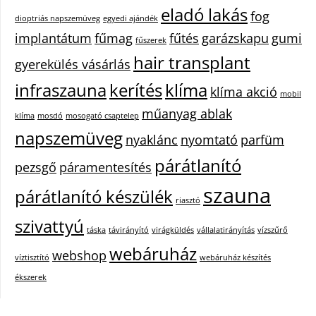
eladó lakás
fog
dioptriás napszemüveg
egyedi ajándék
implantátum
fűmag
fűtés
garázskapu
gumi
fűszerek
hair transplant
gyerekülés vásárlás
infraszauna
kerítés
klíma
klíma akció
mobil
műanyag ablak
klíma
mosdó
mosogató csaptelep
napszemüveg
nyaklánc
nyomtató
parfüm
párátlanító
pezsgő
páramentesítés
szauna
párátlanító készülék
riasztó
szivattyú
táska
távirányító
virágküldés
vállalatirányítás
vízszűrő
webáruház
webshop
víztisztító
webáruház készítés
ékszerek