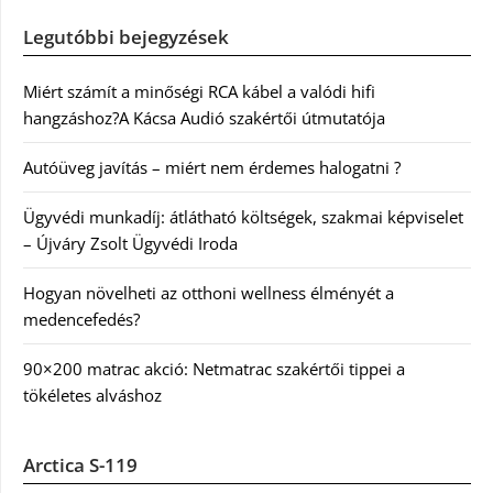
Legutóbbi bejegyzések
Miért számít a minőségi RCA kábel a valódi hifi
hangzáshoz?A Kácsa Audió szakértői útmutatója
Autóüveg javítás – miért nem érdemes halogatni ?
Ügyvédi munkadíj: átlátható költségek, szakmai képviselet
– Újváry Zsolt Ügyvédi Iroda
Hogyan növelheti az otthoni wellness élményét a
medencefedés?
90×200 matrac akció: Netmatrac szakértői tippei a
tökéletes alváshoz
Arctica S-119