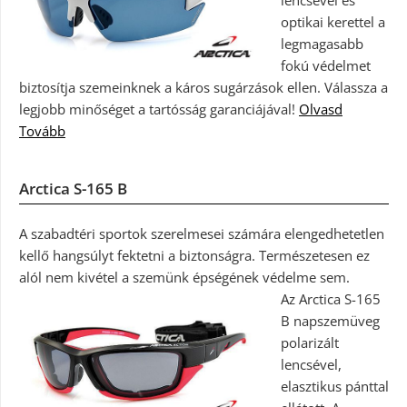
lencsével és
optikai kerettel a
legmagasabb
fokú védelmet
biztosítja szemeinknek a káros sugárzások ellen. Válassza a
legjobb minőséget a tartósság garanciájával!
Olvasd
Tovább
Arctica S-165 B
A szabadtéri sportok szerelmesei számára elengedhetetlen
kellő hangsúlyt fektetni a biztonságra. Természetesen ez
alól nem kivétel a szemünk épségének védelme sem.
Az Arctica S-165
B napszemüveg
polarizált
lencsével,
elasztikus pánttal