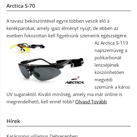
Arctica S-70
A tavasz beköszöntével egyre többen veszik elő a
kerékpárokat, amely igazi élményt nyújt, de ebben az
esetben fokozottan kell figyelnünk szemeink egészségére.
Az Arctica S-119
napszemüveg a
polikarbonát
lencséjének
köszönhetően
megvédi
szemünk a káros
UV sugaraktól. Kiváló minőség, amely ma már online is
megrendelhető, kell ennél több?
Olvasd Tovább
Hírek
Karácsonyi villamos Debrecenben