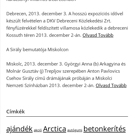
Debrecen, 2013. december 3. A hosszú expozíciós idővel
készült felvételen a DKV Debreceni Közlekedési Zrt.
fényfüzérekkel feldíszített villamosa közlekedik a debreceni
Kossuth téren 2013. december 2-án.
Olvasd Tovább
A Sirály bemutatója Miskolcon
Miskolc, 2013. december 3. Györgyi Anna (b) Arkagyina és
Molnár Gusztáv (j) Trepljov szerepében Anton Pavlovics
Csehov Sirály című drámájának próbáján a Miskolci
Nemzeti Színházban 2013. december 2-án.
Olvasd Tovább
Címkék
ajándék
Arctica
betonkerítés
akció
autógumi