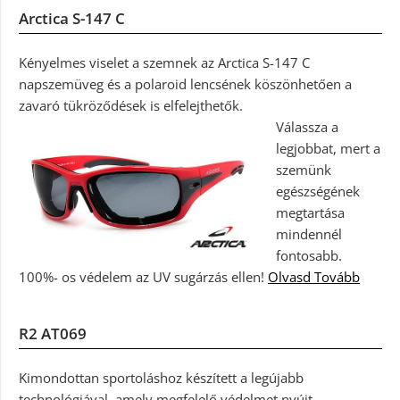
Arctica S-147 C
Kényelmes viselet a szemnek az Arctica S-147 C
napszemüveg és a polaroid lencsének köszönhetően a
zavaró tükröződések is elfelejthetők.
Válassza a
legjobbat, mert a
szemünk
egészségének
megtartása
mindennél
fontosabb.
100%- os védelem az UV sugárzás ellen!
Olvasd Tovább
R2 AT069
Kimondottan sportoláshoz készített a legújabb
technológiával, amely megfelelő védelmet nyújt