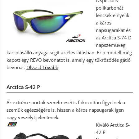
A speciális
polikarbonát
lencsék elnyelik
a káros
napsugarakat és
az Arctica S-74 D
napszemüveg
karcolásálló anyaga segít az éles látásban. Ez a modell még
kapott egy REVO bevonatot is, amely egy tükröződés gátló
bevonat.
Olvasd Tovább
Arctica S-42 P
Az extrém sportok szerelmesei is fokozottan figyelnek a
szemük egészségére is, hiszen a káros napsugarak igen
nagy veszélyt jelentenek.
Kiváló Arctica S-
42 P