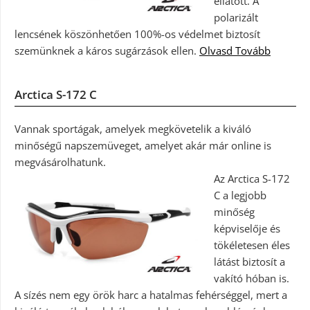
ellátott. A
polarizált
lencsének köszönhetően 100%-os védelmet biztosít
szemünknek a káros sugárzások ellen.
Olvasd Tovább
Arctica S-172 C
Vannak sportágak, amelyek megkövetelik a kiváló
minőségű napszemüveget, amelyet akár már online is
megvásárolhatunk.
Az Arctica S-172
C a legjobb
minőség
képviselője és
tökéletesen éles
látást biztosít a
vakító hóban is.
A sízés nem egy örök harc a hatalmas fehérséggel, mert a