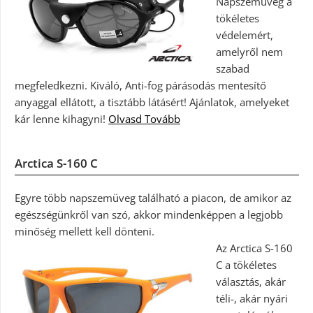
Napszemüveg a
tökéletes
védelemért,
amelyről nem
szabad
megfeledkezni. Kiváló, Anti-fog párásodás mentesítő
anyaggal ellátott, a tisztább látásért! Ajánlatok, amelyeket
kár lenne kihagyni!
Olvasd Tovább
Arctica S-160 C
Egyre több napszemüveg található a piacon, de amikor az
egészségünkről van szó, akkor mindenképpen a legjobb
minőség mellett kell dönteni.
Az Arctica S-160
C a tökéletes
választás, akár
téli-, akár nyári