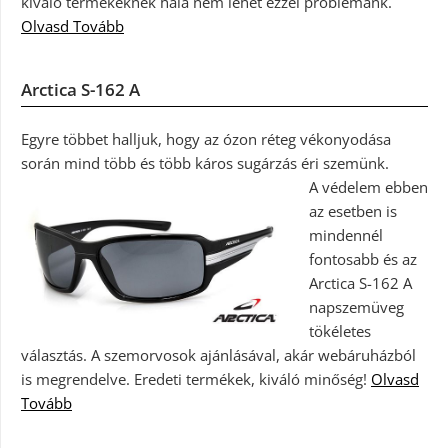
kiváló termékeknek hála nem lehet ezzel problémánk.
Olvasd Tovább
Arctica S-162 A
Egyre többet halljuk, hogy az ózon réteg vékonyodása
során mind több és több káros sugárzás éri szemünk.
A védelem ebben
az esetben is
mindennél
fontosabb és az
Arctica S-162 A
napszemüveg
tökéletes
választás. A szemorvosok ajánlásával, akár webáruházból
is megrendelve. Eredeti termékek, kiváló minőség!
Olvasd
Tovább