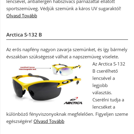
lencsével, antiallergén habszivacs párnázattal ellátott
sportszemüveg. Védjük szemünk a káros UV sugaraktól!
Olvasd Tovább
Arctica S-132 B
Az erős napfény nagyon zavarja szemünket, és így bármely
évszakban szükségessé válhat a napszemüveg viselete.
Az Arctica S-132
B cserélhető
lencsével a
legjobb
választás.
Cserélni tudja a
lencséket a
különböző fényviszonyoknak megfelelően. Figyeljen szeme
egészségére!
Olvasd Tovább