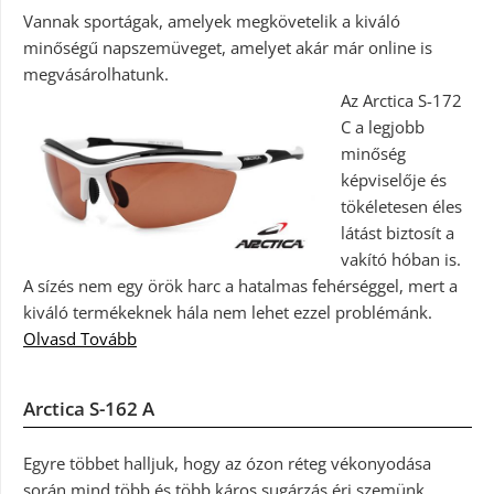
Vannak sportágak, amelyek megkövetelik a kiváló
minőségű napszemüveget, amelyet akár már online is
megvásárolhatunk.
Az Arctica S-172
C a legjobb
minőség
képviselője és
tökéletesen éles
látást biztosít a
vakító hóban is.
A sízés nem egy örök harc a hatalmas fehérséggel, mert a
kiváló termékeknek hála nem lehet ezzel problémánk.
Olvasd Tovább
Arctica S-162 A
Egyre többet halljuk, hogy az ózon réteg vékonyodása
során mind több és több káros sugárzás éri szemünk.