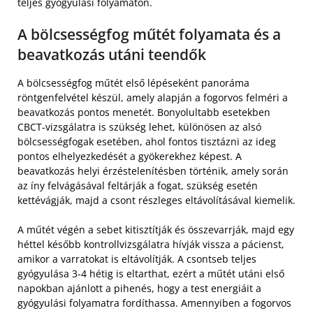
teljes gyógyulási folyamaton.
A bölcsességfog műtét folyamata és a
beavatkozás utáni teendők
A bölcsességfog műtét első lépéseként panoráma
röntgenfelvétel készül, amely alapján a fogorvos felméri a
beavatkozás pontos menetét. Bonyolultabb esetekben
CBCT-vizsgálatra is szükség lehet, különösen az alsó
bölcsességfogak esetében, ahol fontos tisztázni az ideg
pontos elhelyezkedését a gyökerekhez képest. A
beavatkozás helyi érzéstelenítésben történik, amely során
az íny felvágásával feltárják a fogat, szükség esetén
kettévágják, majd a csont részleges eltávolításával kiemelik.
A műtét végén a sebet kitisztítják és összevarrják, majd egy
héttel később kontrollvizsgálatra hívják vissza a pácienst,
amikor a varratokat is eltávolítják. A csontseb teljes
gyógyulása 3-4 hétig is eltarthat, ezért a műtét utáni első
napokban ajánlott a pihenés, hogy a test energiáit a
gyógyulási folyamatra fordíthassa. Amennyiben a fogorvos