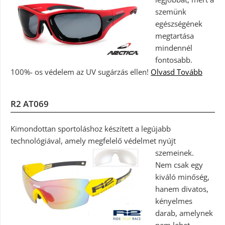
szemünk
egészségének
megtartása
mindennél
fontosabb.
100%- os védelem az UV sugárzás ellen!
Olvasd Tovább
R2 AT069
Kimondottan sportoláshoz készített a legújabb
technológiával, amely megfelelő védelmet nyújt
szemeinek.
Nem csak egy
kiváló minőség,
hanem divatos,
kényelmes
darab, amelynek
nem lehet