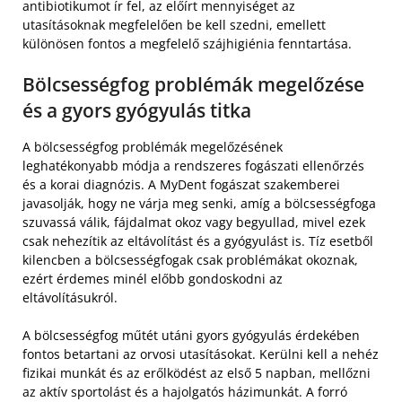
antibiotikumot ír fel, az előírt mennyiséget az
utasításoknak megfelelően be kell szedni, emellett
különösen fontos a megfelelő szájhigiénia fenntartása.
Bölcsességfog problémák megelőzése
és a gyors gyógyulás titka
A bölcsességfog problémák megelőzésének
leghatékonyabb módja a rendszeres fogászati ellenőrzés
és a korai diagnózis. A MyDent fogászat szakemberei
javasolják, hogy ne várja meg senki, amíg a bölcsességfoga
szuvassá válik, fájdalmat okoz vagy begyullad, mivel ezek
csak nehezítik az eltávolítást és a gyógyulást is. Tíz esetből
kilencben a bölcsességfogak csak problémákat okoznak,
ezért érdemes minél előbb gondoskodni az
eltávolításukról.
A bölcsességfog műtét utáni gyors gyógyulás érdekében
fontos betartani az orvosi utasításokat. Kerülni kell a nehéz
fizikai munkát és az erőlködést az első 5 napban, mellőzni
az aktív sportolást és a hajolgatós házimunkát. A forró