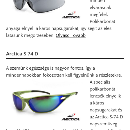
minden
elvárásnak
megfelel.
Polikarbonát
anyaga elnyeli a káros napsugarakat, így segít az éles
látásunk megőrzésében.
Olvasd Tovább
Arctica S-74 D
A szemünk egészsége is nagyon fontos, így a
mindennapokban fokozottan kell figyelnünk a részletekre.
A speciális
polikarbonát
lencsék elnyelik
a káros
napsugarakat és
az Arctica S-74 D
napszemüveg