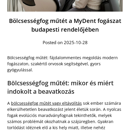
Bölcsességfog műtét a MyDent fogászat
budapesti rendelőjében
Posted on 2025-10-28
Bölcsességfog műtét: fájdalommentes megoldás modern
fogászaton, szakértő orvosok segítségével, gyors
gyógyulással.
Bölcsességfog műtét: mikor és miért
indokolt a beavatkozás
A
bölcsességfog műtét vagy eltávolítás
sok ember számára
elkerülhetetlen beavatkozást jelent életük során. A nyolcas
fogak evolúciós maradványfognak tekinthetők, melyek
számos problémát okozhatnak a szájüregben. Gyakran
torlódást idéznek elő a kis hely miatt, illetve nehéz