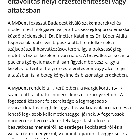
eltávolítás helyi érzéstelenítéssel vagy
altatásban
A
MyDent fogászat Budapest
kiváló szakemberekkel és
modern technológiával várja a bölcsességfog problémákkal
küzdő pácienseket. Dr. Einetter Katalin és Dr. Léder Attila
fogorvosok több éves tapasztalattal rendelkeznek a
szájsebészeti beavatkozások terén, így a bölcsességfog
műtét is biztos kezekben van náluk. A beavatkozás során a
páciens igényeit maximálisan figyelembe veszik, így a
kezelés történhet helyi érzéstelenítésben vagy akár teljes
altatásban is, a beteg kényelme és biztonsága érdekében.
A MyDent rendelő a II. kerületben, a Margit körút 15-17.
szám alatt található, modern, korszerű környezetben. A
fogászati központ felszereltsége a legmagasabb
elvárásoknak is megfelel, így a beavatkozások precízen és a
lehető legkisebb kellemetlenséggel járnak. A fogorvosok
minden esetben részletes felvilágosítást adnak a
beavatkozás menetéről, az esetleges kockázatokról és a
várható eredményekről, valamint a pácienst végigkísérik a