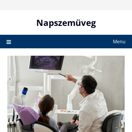
Skip
to
content
Napszemüveg
Menu