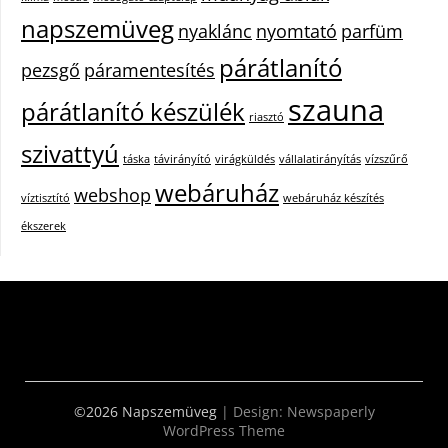
napszemüveg
nyaklánc
nyomtató
parfüm
párátlanító
pezsgő
páramentesítés
szauna
párátlanító készülék
riasztó
szivattyú
táska
távirányító
virágküldés
vállalatirányítás
vízszűrő
webáruház
webshop
víztisztító
webáruház készítés
ékszerek
©2026 Napszemüveg
| Design:
Newspaperly
WordPress Theme