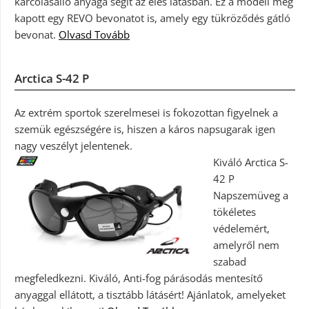
karcolásálló anyaga segít az éles látásban. Ez a modell még
kapott egy REVO bevonatot is, amely egy tükröződés gátló
bevonat.
Olvasd Tovább
Arctica S-42 P
Az extrém sportok szerelmesei is fokozottan figyelnek a
szemük egészségére is, hiszen a káros napsugarak igen
nagy veszélyt jelentenek.
Kiváló Arctica S-
42 P
Napszemüveg a
tökéletes
védelemért,
amelyről nem
szabad
megfeledkezni. Kiváló, Anti-fog párásodás mentesítő
anyaggal ellátott, a tisztább látásért! Ajánlatok, amelyeket