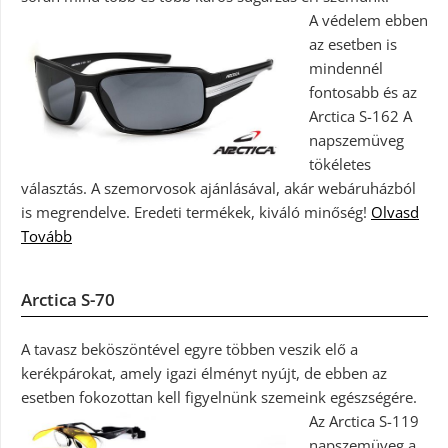
A védelem ebben
az esetben is
mindennél
fontosabb és az
Arctica S-162 A
napszemüveg
tökéletes
választás. A szemorvosok ajánlásával, akár webáruházból
is megrendelve. Eredeti termékek, kiváló minőség!
Olvasd
Tovább
Arctica S-70
A tavasz beköszöntével egyre többen veszik elő a
kerékpárokat, amely igazi élményt nyújt, de ebben az
esetben fokozottan kell figyelnünk szemeink egészségére.
Az Arctica S-119
napszemüveg a