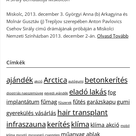
Miskolc, 2013. december 3. Györgyi Anna (b) Arkagyina és
Molnár Gusztáv (j) Trepljov szerepében Anton Pavlovics
Csehov Sirály című drámájának próbáján a Miskolci
Nemzeti Színházban 2013. december 2-án.
Olvasd Tovább
Címkék
ajándék
Arctica
betonkerítés
akció
autógumi
eladó lakás
fog
dioptriás napszemüveg
egyedi ajándék
implantátum
fűmag
fűtés
garázskapu
gumi
fűszerek
hair transplant
gyerekülés vásárlás
infraszauna
kerítés
klíma
klíma akció
mobil
műanyag ablak
klíma
mosdó
mosogató csaptelep