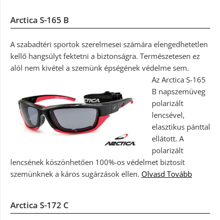
Arctica S-165 B
A szabadtéri sportok szerelmesei számára elengedhetetlen
kellő hangsúlyt fektetni a biztonságra. Természetesen ez
alól nem kivétel a szemünk épségének védelme sem.
Az Arctica S-165
B napszemüveg
polarizált
lencsével,
elasztikus pánttal
ellátott. A
polarizált
lencsének köszönhetően 100%-os védelmet biztosít
szemünknek a káros sugárzások ellen.
Olvasd Tovább
Arctica S-172 C