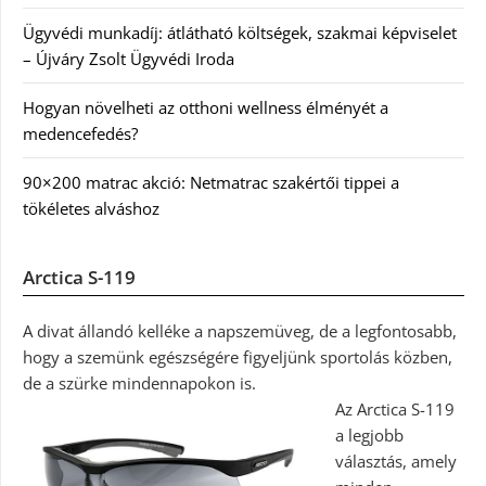
Ügyvédi munkadíj: átlátható költségek, szakmai képviselet
– Újváry Zsolt Ügyvédi Iroda
Hogyan növelheti az otthoni wellness élményét a
medencefedés?
90×200 matrac akció: Netmatrac szakértői tippei a
tökéletes alváshoz
Arctica S-119
A divat állandó kelléke a napszemüveg, de a legfontosabb,
hogy a szemünk egészségére figyeljünk sportolás közben,
de a szürke mindennapokon is.
Az Arctica S-119
a legjobb
választás, amely