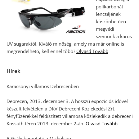
polikarbonát
lencséjének
köszönhetően
megvédi
szemünk a káros
UV sugaraktól. Kiváló minőség, amely ma már online is
megrendelhető, kell ennél több?
Olvasd Tovább
Hírek
Karácsonyi villamos Debrecenben
Debrecen, 2013. december 3. A hosszú expozíciós idővel
készült felvételen a DKV Debreceni Közlekedési Zrt.
fényfüzérekkel feldíszített villamosa közlekedik a debreceni
Kossuth téren 2013. december 2-án.
Olvasd Tovább
A Sirály bemutatója Miskolcon