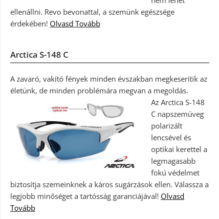
ellenállni. Revo bevonattal, a szemünk egészsége
érdekében!
Olvasd Tovább
Arctica S-148 C
A zavaró, vakító fények minden évszakban megkeserítik az
életünk, de minden problémára megvan a megoldás.
Az Arctica S-148
C napszemüveg
polarizált
lencsével és
optikai kerettel a
legmagasabb
fokú védelmet
biztosítja szemeinknek a káros sugárzások ellen. Válassza a
legjobb minőséget a tartósság garanciájával!
Olvasd
Tovább