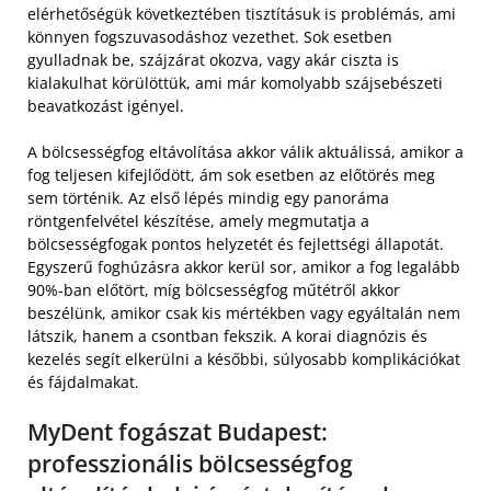
elérhetőségük következtében tisztításuk is problémás, ami
könnyen fogszuvasodáshoz vezethet. Sok esetben
gyulladnak be, szájzárat okozva, vagy akár ciszta is
kialakulhat körülöttük, ami már komolyabb szájsebészeti
beavatkozást igényel.
A bölcsességfog eltávolítása akkor válik aktuálissá, amikor a
fog teljesen kifejlődött, ám sok esetben az előtörés meg
sem történik. Az első lépés mindig egy panoráma
röntgenfelvétel készítése, amely megmutatja a
bölcsességfogak pontos helyzetét és fejlettségi állapotát.
Egyszerű foghúzásra akkor kerül sor, amikor a fog legalább
90%-ban előtört, míg bölcsességfog műtétről akkor
beszélünk, amikor csak kis mértékben vagy egyáltalán nem
látszik, hanem a csontban fekszik. A korai diagnózis és
kezelés segít elkerülni a későbbi, súlyosabb komplikációkat
és fájdalmakat.
MyDent fogászat Budapest:
professzionális bölcsességfog