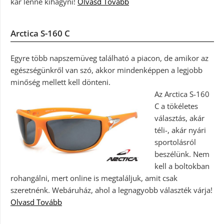
kár lenne kihagyni!
Olvasd Tovább
Arctica S-160 C
Egyre több napszemüveg található a piacon, de amikor az
egészségünkről van szó, akkor mindenképpen a legjobb
minőség mellett kell dönteni.
Az Arctica S-160
C a tökéletes
választás, akár
téli-, akár nyári
sportolásról
beszélünk. Nem
kell a boltokban
rohangálni, mert online is megtaláljuk, amit csak
szeretnénk. Webáruház, ahol a legnagyobb választék várja!
Olvasd Tovább