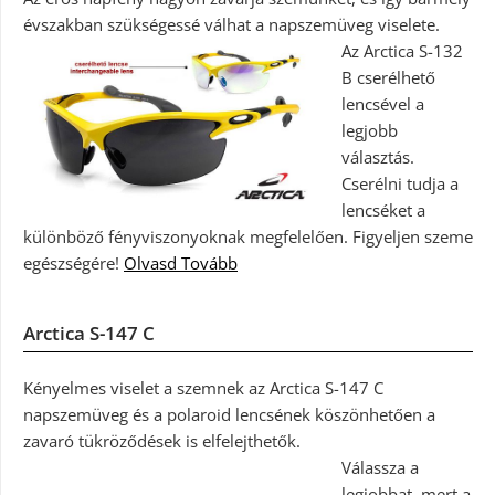
évszakban szükségessé válhat a napszemüveg viselete.
Az Arctica S-132
B cserélhető
lencsével a
legjobb
választás.
Cserélni tudja a
lencséket a
különböző fényviszonyoknak megfelelően. Figyeljen szeme
egészségére!
Olvasd Tovább
Arctica S-147 C
Kényelmes viselet a szemnek az Arctica S-147 C
napszemüveg és a polaroid lencsének köszönhetően a
zavaró tükröződések is elfelejthetők.
Válassza a
legjobbat, mert a