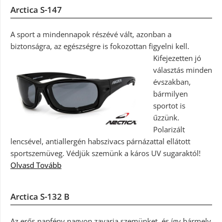
Arctica S-147
A sport a mindennapok részévé vált, azonban a
biztonságra, az egészségre is fokozottan figyelni kell.
Kifejezetten jó
választás minden
évszakban,
bármilyen
sportot is
űzzünk.
Polarizált
lencsével, antiallergén habszivacs párnázattal ellátott
sportszemüveg. Védjük szemünk a káros UV sugaraktól!
Olvasd Tovább
Arctica S-132 B
Az erős napfény nagyon zavarja szemünket, és így bármely