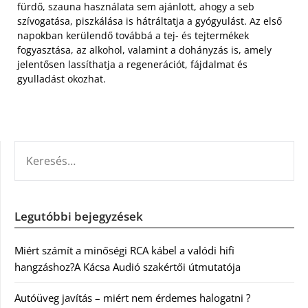
fürdő, szauna használata sem ajánlott, ahogy a seb
szívogatása, piszkálása is hátráltatja a gyógyulást. Az első
napokban kerülendő továbbá a tej- és tejtermékek
fogyasztása, az alkohol, valamint a dohányzás is, amely
jelentősen lassíthatja a regenerációt, fájdalmat és
gyulladást okozhat.
KERESÉS:
Legutóbbi bejegyzések
Miért számít a minőségi RCA kábel a valódi hifi
hangzáshoz?A Kácsa Audió szakértői útmutatója
Autóüveg javítás – miért nem érdemes halogatni ?