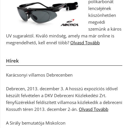
polikarbonát
lencséjének
köszönhetően
megvédi
szemünk a káros
UV sugaraktól. Kiváló minőség, amely ma már online is
megrendelhető, kell ennél több?
Olvasd Tovább
Hírek
Karácsonyi villamos Debrecenben
Debrecen, 2013. december 3. A hosszú expozíciós idővel
készült felvételen a DKV Debreceni Közlekedési Zrt.
fényfüzérekkel feldíszített villamosa közlekedik a debreceni
Kossuth téren 2013. december 2-án.
Olvasd Tovább
A Sirály bemutatója Miskolcon