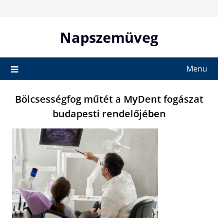
Skip
to
content
Napszemüveg
Menu
Bölcsességfog műtét a MyDent fogászat
budapesti rendelőjében