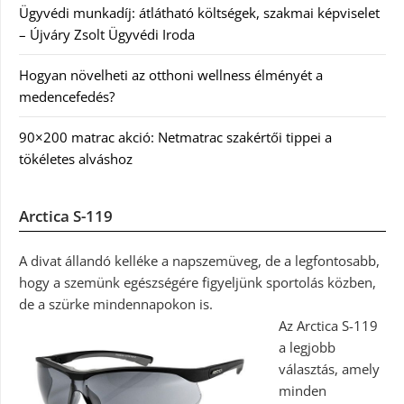
Ügyvédi munkadíj: átlátható költségek, szakmai képviselet
– Újváry Zsolt Ügyvédi Iroda
Hogyan növelheti az otthoni wellness élményét a
medencefedés?
90×200 matrac akció: Netmatrac szakértői tippei a
tökéletes alváshoz
Arctica S-119
A divat állandó kelléke a napszemüveg, de a legfontosabb,
hogy a szemünk egészségére figyeljünk sportolás közben,
de a szürke mindennapokon is.
Az Arctica S-119
a legjobb
választás, amely
minden