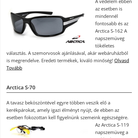
A védelem ebben
az esetben is
mindennél
fontosabb és az
Arctica S-162 A
napszemüveg
tökéletes
választás. A szemorvosok ajánlásával, akár webáruházból
is megrendelve. Eredeti termékek, kiváló minőség!
Olvasd
Tovább
Arctica S-70
A tavasz beköszöntével egyre többen veszik elő a
kerékpárokat, amely igazi élményt nyújt, de ebben az
esetben fokozottan kell figyelnünk szemeink egészségére.
Az Arctica S-119
napszemüveg a