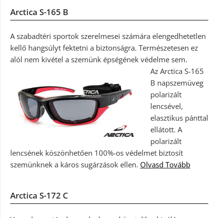
Arctica S-165 B
A szabadtéri sportok szerelmesei számára elengedhetetlen
kellő hangsúlyt fektetni a biztonságra. Természetesen ez
alól nem kivétel a szemünk épségének védelme sem.
Az Arctica S-165
B napszemüveg
polarizált
lencsével,
elasztikus pánttal
ellátott. A
polarizált
lencsének köszönhetően 100%-os védelmet biztosít
szemünknek a káros sugárzások ellen.
Olvasd Tovább
Arctica S-172 C