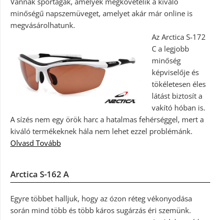
Vannak sportágak, amelyek megkövetelik a kiváló
minőségű napszemüveget, amelyet akár már online is
megvásárolhatunk.
Az Arctica S-172
C a legjobb
minőség
képviselője és
tökéletesen éles
látást biztosít a
vakító hóban is.
A sízés nem egy örök harc a hatalmas fehérséggel, mert a
kiváló termékeknek hála nem lehet ezzel problémánk.
Olvasd Tovább
Arctica S-162 A
Egyre többet halljuk, hogy az ózon réteg vékonyodása
során mind több és több káros sugárzás éri szemünk.