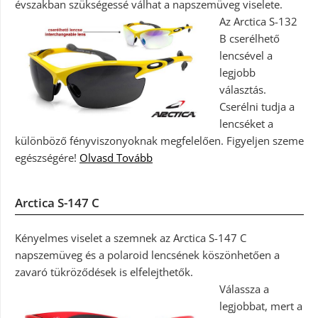
évszakban szükségessé válhat a napszemüveg viselete.
Az Arctica S-132
B cserélhető
lencsével a
legjobb
választás.
Cserélni tudja a
lencséket a
különböző fényviszonyoknak megfelelően. Figyeljen szeme
egészségére!
Olvasd Tovább
Arctica S-147 C
Kényelmes viselet a szemnek az Arctica S-147 C
napszemüveg és a polaroid lencsének köszönhetően a
zavaró tükröződések is elfelejthetők.
Válassza a
legjobbat, mert a