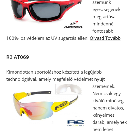
szemünk
egészségének
megtartása
mindennél
fontosabb.
100%- os védelem az UV sugárzás ellen!
Olvasd Tovább
R2 AT069
Kimondottan sportoláshoz készített a legújabb
technológiával, amely megfelelő védelmet nyújt
szemeinek.
Nem csak egy
kiváló minőség,
hanem divatos,
kényelmes
darab, amelynek
nem lehet