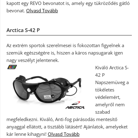
kapott egy REVO bevonatot is, amely egy tükröződés gátló
bevonat.
Olvasd Tovább
Arctica S-42 P
Az extrém sportok szerelmesei is fokozottan figyelnek a
szemük egészségére is, hiszen a káros napsugarak igen
nagy veszélyt jelentenek.
Kiváló Arctica S-
42 P
Napszemüveg a
tökéletes
védelemért,
amelyről nem
szabad
megfeledkezni. Kiváló, Anti-fog párásodás mentesítő
anyaggal ellátott, a tisztább látásért! Ajánlatok, amelyeket
kár lenne kihagyni!
Olvasd Tovább