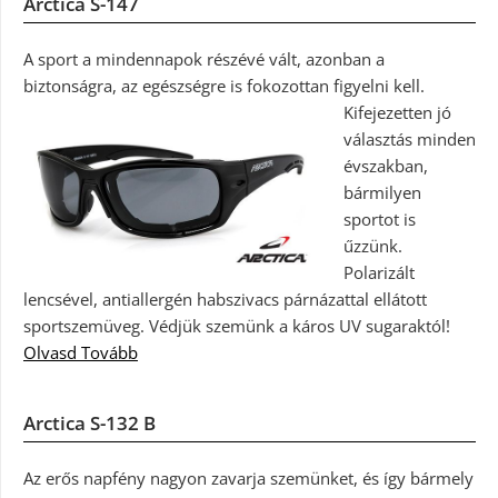
Arctica S-147
A sport a mindennapok részévé vált, azonban a
biztonságra, az egészségre is fokozottan figyelni kell.
Kifejezetten jó
választás minden
évszakban,
bármilyen
sportot is
űzzünk.
Polarizált
lencsével, antiallergén habszivacs párnázattal ellátott
sportszemüveg. Védjük szemünk a káros UV sugaraktól!
Olvasd Tovább
Arctica S-132 B
Az erős napfény nagyon zavarja szemünket, és így bármely