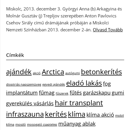
Miskolc, 2013. december 3. Györgyi Anna (b) Arkagyina és
Molnár Gusztáv (j) Trepljov szerepében Anton Pavlovics
Csehov Sirály című drámájának próbáján a Miskolci
Nemzeti Színházban 2013. december 2-án.
Olvasd Tovább
Címkék
ajándék
Arctica
betonkerítés
akció
autógumi
eladó lakás
fog
dioptriás napszemüveg
egyedi ajándék
implantátum
fűmag
fűtés
garázskapu
gumi
fűszerek
hair transplant
gyerekülés vásárlás
infraszauna
kerítés
klíma
klíma akció
mobil
műanyag ablak
klíma
mosdó
mosogató csaptelep