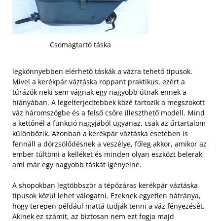
Csomagtartó táska
legkönnyebben elérhető táskák a vázra tehető típusok.
Mivel a kerékpár váztáska roppant praktikus, ezért a
túrázók neki sem vágnak egy nagyobb útnak ennek a
hiányában. A legelterjedtebbek közé tartozik a megszokott
váz háromszögbe és a felső csőre illeszthető modell. Mind
a kettőnél a funkció nagyjából ugyanaz, csak az űrtartalom
különbözik. Azonban a kerékpár váztáska esetében is
fennáll a dörzsölődésnek a veszélye, főleg akkor, amikor az
ember túltömi a kelléket és minden olyan eszközt belerak,
ami már egy nagyobb táskát igényelne.
A shopokban legtöbbször a tépőzáras kerékpár váztáska
típusok közül lehet válogatni. Ezeknek egyetlen hátránya,
hogy terepen például mattá tudják tenni a váz fényezését.
Akinek ez számít, az biztosan nem ezt fogja majd