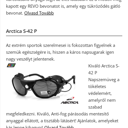
kapott egy REVO bevonatot is, amely egy tükröződés gátló
bevonat.
Olvasd Tovább
Arctica S-42 P
Az extrém sportok szerelmesei is fokozottan figyelnek a
szemük egészségére is, hiszen a káros napsugarak igen
nagy veszélyt jelentenek.
Kiváló Arctica S-
42 P
Napszemüveg a
tökéletes
védelemért,
amelyről nem
szabad
megfeledkezni. Kiváló, Anti-fog párásodás mentesítő
anyaggal ellátott, a tisztább látásért! Ajánlatok, amelyeket
kár lenne kihagyni!
Olvasd Tovább