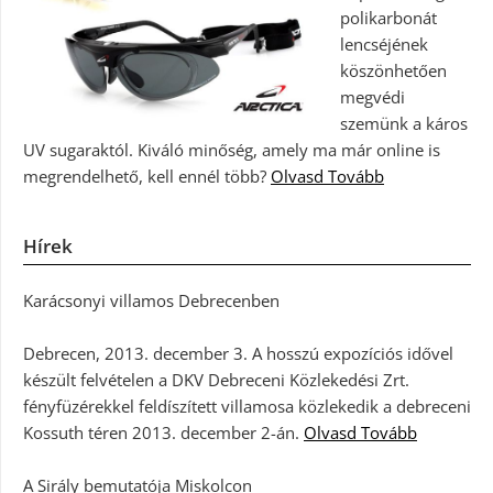
polikarbonát
lencséjének
köszönhetően
megvédi
szemünk a káros
UV sugaraktól. Kiváló minőség, amely ma már online is
megrendelhető, kell ennél több?
Olvasd Tovább
Hírek
Karácsonyi villamos Debrecenben
Debrecen, 2013. december 3. A hosszú expozíciós idővel
készült felvételen a DKV Debreceni Közlekedési Zrt.
fényfüzérekkel feldíszített villamosa közlekedik a debreceni
Kossuth téren 2013. december 2-án.
Olvasd Tovább
A Sirály bemutatója Miskolcon