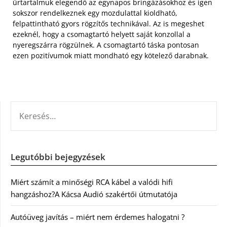
űrtartalmuk elegendő az egynapos bringázásokhoz és igen
sokszor rendelkeznek egy mozdulattal kioldható,
felpattintható gyors rögzítős technikával. Az is megeshet
ezeknél, hogy a csomagtartó helyett saját konzollal a
nyeregszárra rögzülnek. A csomagtartó táska pontosan
ezen pozitívumok miatt mondható egy kötelező darabnak.
KERESÉS:
Legutóbbi bejegyzések
Miért számít a minőségi RCA kábel a valódi hifi
hangzáshoz?A Kácsa Audió szakértői útmutatója
Autóüveg javítás – miért nem érdemes halogatni ?