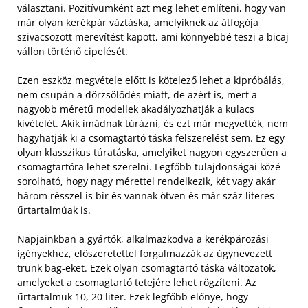
választani. Pozitívumként azt meg lehet említeni, hogy van
már olyan kerékpár váztáska, amelyiknek az átfogója
szivacsozott merevítést kapott, ami könnyebbé teszi a bicaj
vállon történő cipelését.
Ezen eszköz megvétele előtt is kötelező lehet a kipróbálás,
nem csupán a dörzsölődés miatt, de azért is, mert a
nagyobb méretű modellek akadályozhatják a kulacs
kivételét. Akik imádnak túrázni, és ezt már megvették, nem
hagyhatják ki a csomagtartó táska felszerelést sem. Ez egy
olyan klasszikus túratáska, amelyiket nagyon egyszerűen a
csomagtartóra lehet szerelni. Legfőbb tulajdonságai közé
sorolható, hogy nagy mérettel rendelkezik, két vagy akár
három résszel is bír és vannak ötven és már száz literes
űrtartalmúak is.
Napjainkban a gyártók, alkalmazkodva a kerékpározási
igényekhez, előszeretettel forgalmazzák az úgynevezett
trunk bag-eket. Ezek olyan csomagtartó táska változatok,
amelyeket a csomagtartó tetejére lehet rögzíteni. Az
űrtartalmuk 10, 20 liter. Ezek legfőbb előnye, hogy