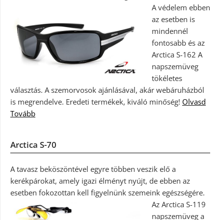
A védelem ebben
az esetben is
mindennél
fontosabb és az
Arctica S-162 A
napszemüveg
tökéletes
választás. A szemorvosok ajánlásával, akár webáruházból
is megrendelve. Eredeti termékek, kiváló minőség!
Olvasd
Tovább
Arctica S-70
A tavasz beköszöntével egyre többen veszik elő a
kerékpárokat, amely igazi élményt nyújt, de ebben az
esetben fokozottan kell figyelnünk szemeink egészségére.
Az Arctica S-119
napszemüveg a