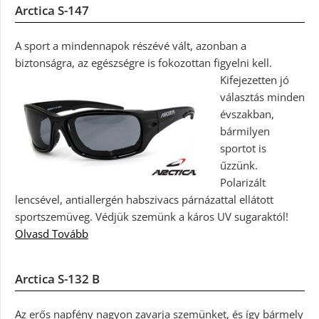
Arctica S-147
A sport a mindennapok részévé vált, azonban a
biztonságra, az egészségre is fokozottan figyelni kell.
Kifejezetten jó
választás minden
évszakban,
bármilyen
sportot is
űzzünk.
Polarizált
lencsével, antiallergén habszivacs párnázattal ellátott
sportszemüveg. Védjük szemünk a káros UV sugaraktól!
Olvasd Tovább
Arctica S-132 B
Az erős napfény nagyon zavarja szemünket, és így bármely