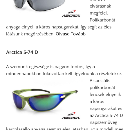
elvárásnak
megfelel.
Polikarbonát
anyaga elnyeli a káros napsugarakat, így segít az éles
látásunk megőrzésében.
Olvasd Tovább
Arctica S-74 D
A szemünk egészsége is nagyon fontos, így a
mindennapokban fokozottan kell figyelnünk a részletekre.
A speciális
polikarbonát
lencsék elnyelik
a káros
napsugarakat és
az Arctica S-74 D
napszemüveg
karcolásálló anyaga segít az éles látásban. Ez a modell még