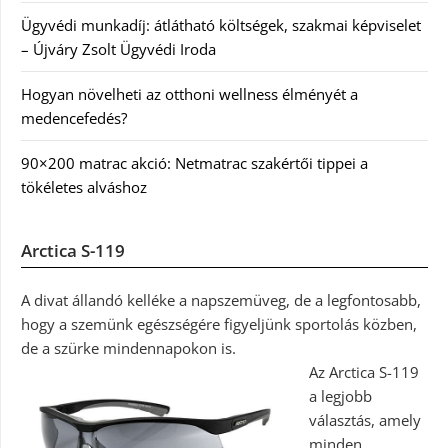
Ügyvédi munkadíj: átlátható költségek, szakmai képviselet
– Újváry Zsolt Ügyvédi Iroda
Hogyan növelheti az otthoni wellness élményét a
medencefedés?
90×200 matrac akció: Netmatrac szakértői tippei a
tökéletes alváshoz
Arctica S-119
A divat állandó kelléke a napszemüveg, de a legfontosabb,
hogy a szemünk egészségére figyeljünk sportolás közben,
de a szürke mindennapokon is.
Az Arctica S-119
a legjobb
választás, amely
minden