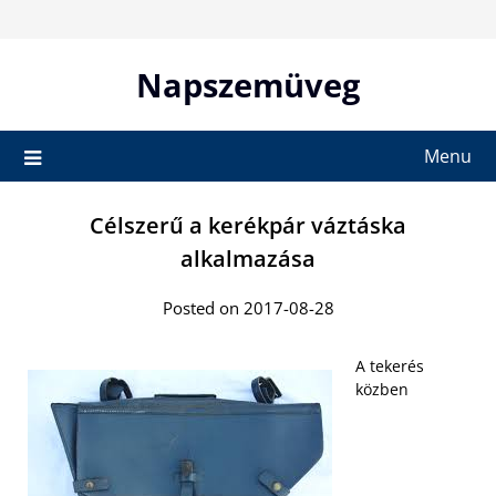
Skip
to
content
Napszemüveg
Menu
Célszerű a kerékpár váztáska
alkalmazása
Posted on 2017-08-28
A tekerés
közben