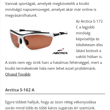
Vannak sportágak, amelyek megkövetelik a kiváló
minőségű napszemüveget, amelyet akár már online is
megvásárolhatunk.
Az Arctica S-172
C a legjobb
minőség
képviselője és
tökéletesen éles
látást biztosít a
vakító hóban is.
A sízés nem egy örök harc a hatalmas fehérséggel, mert a
kiváló termékeknek hála nem lehet ezzel problémánk.
Olvasd Tovább
Arctica S-162 A
Egyre többet halljuk, hogy az ózon réteg vékonyodása
során mind több és több káros sugárzás éri szemünk.