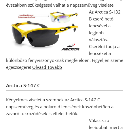
évszakban szükségessé válhat a napszemüveg viselete.
Az Arctica S-132
B cserélhető
lencsével a
legjobb
választás.
Cserélni tudja a
lencséket a
különböző fényviszonyoknak megfelelően. Figyeljen szeme
egészségére!
Olvasd Tovább
Arctica S-147 C
Kényelmes viselet a szemnek az Arctica S-147 C
napszemüveg és a polaroid lencsének köszönhetően a
zavaró tükröződések is elfelejthetők.
Válassza a
legjobbat, mert a