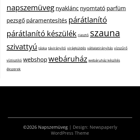
napszemüveg
nyaklánc
nyomtató
parfüm
párátlanító
pezsgő
páramentesítés
szauna
párátlanító készülék
riasztó
szivattyú
táska
távirányító
virágküldés
vállalatirányítás
vízszűrő
webáruház
webshop
víztisztító
webáruház készítés
ékszerek
©2026 Napszemüveg
| Design:
Newspaperly
WordPress Theme