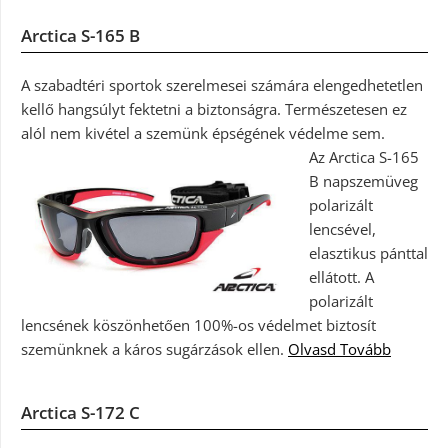
Arctica S-165 B
A szabadtéri sportok szerelmesei számára elengedhetetlen
kellő hangsúlyt fektetni a biztonságra. Természetesen ez
alól nem kivétel a szemünk épségének védelme sem.
Az Arctica S-165
B napszemüveg
polarizált
lencsével,
elasztikus pánttal
ellátott. A
polarizált
lencsének köszönhetően 100%-os védelmet biztosít
szemünknek a káros sugárzások ellen.
Olvasd Tovább
Arctica S-172 C