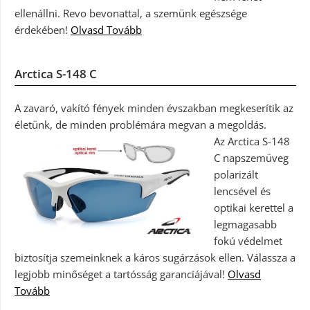
ellenállni. Revo bevonattal, a szemünk egészsége
érdekében!
Olvasd Tovább
Arctica S-148 C
A zavaró, vakító fények minden évszakban megkeserítik az
életünk, de minden problémára megvan a megoldás.
Az Arctica S-148
C napszemüveg
polarizált
lencsével és
optikai kerettel a
legmagasabb
fokú védelmet
biztosítja szemeinknek a káros sugárzások ellen. Válassza a
legjobb minőséget a tartósság garanciájával!
Olvasd
Tovább