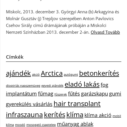
Miskolc, 2013. december 3. Györgyi Anna (b) Arkagyina és
Molnár Gusztáv (j) Trepljov szerepében Anton Pavlovics
Csehov Sirály című drámájának próbáján a Miskolci
Nemzeti Színházban 2013. december 2-án.
Olvasd Tovább
Címkék
ajándék
Arctica
betonkerítés
akció
autógumi
eladó lakás
fog
dioptriás napszemüveg
egyedi ajándék
implantátum
fűmag
fűtés
garázskapu
gumi
fűszerek
hair transplant
gyerekülés vásárlás
infraszauna
kerítés
klíma
klíma akció
mobil
műanyag ablak
klíma
mosdó
mosogató csaptelep