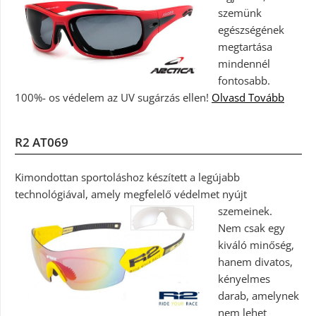
szemünk
egészségének
megtartása
mindennél
fontosabb.
100%- os védelem az UV sugárzás ellen!
Olvasd Tovább
R2 AT069
Kimondottan sportoláshoz készített a legújabb
technológiával, amely megfelelő védelmet nyújt
szemeinek.
Nem csak egy
kiváló minőség,
hanem divatos,
kényelmes
darab, amelynek
nem lehet