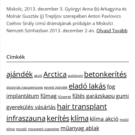
Miskolc, 2013. december 3. Györgyi Anna (b) Arkagyina és
Molnár Gusztáv (j) Trepljov szerepében Anton Pavlovics
Csehov Sirály című drámájának próbáján a Miskolci
Nemzeti Színházban 2013. december 2-án.
Olvasd Tovább
Címkék
ajándék
Arctica
betonkerítés
akció
autógumi
eladó lakás
fog
dioptriás napszemüveg
egyedi ajándék
implantátum
fűmag
fűtés
garázskapu
gumi
fűszerek
hair transplant
gyerekülés vásárlás
infraszauna
kerítés
klíma
klíma akció
mobil
műanyag ablak
klíma
mosdó
mosogató csaptelep