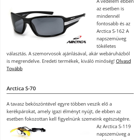
A védelem ebben
az esetben is
mindennél
fontosabb és az
Arctica S-162 A
napszemüveg
tökéletes
választás. A szemorvosok ajánlásával, akár webáruházból
is megrendelve. Eredeti termékek, kiváló minőség!
Olvasd
Tovább
Arctica S-70
A tavasz beköszöntével egyre többen veszik elő a
kerékpárokat, amely igazi élményt nyújt, de ebben az
esetben fokozottan kell figyelnünk szemeink egészségére.
Az Arctica S-119
napszemüveg a