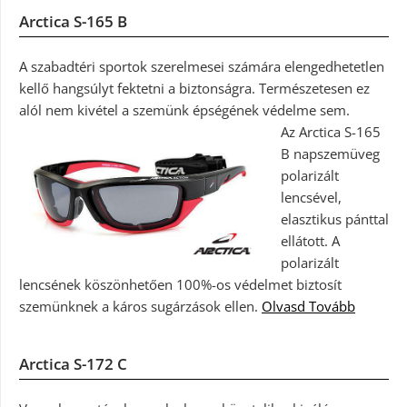
Arctica S-165 B
A szabadtéri sportok szerelmesei számára elengedhetetlen
kellő hangsúlyt fektetni a biztonságra. Természetesen ez
alól nem kivétel a szemünk épségének védelme sem.
Az Arctica S-165
B napszemüveg
polarizált
lencsével,
elasztikus pánttal
ellátott. A
polarizált
lencsének köszönhetően 100%-os védelmet biztosít
szemünknek a káros sugárzások ellen.
Olvasd Tovább
Arctica S-172 C