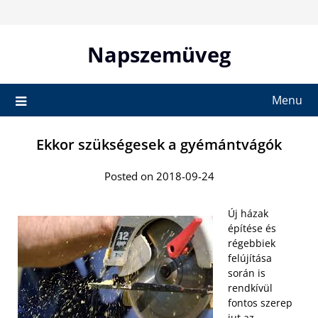
Skip
to
content
Napszemüveg
Menu
Ekkor szükségesek a gyémántvágók
Posted on 2018-09-24
Új házak
építése és
régebbiek
felújítása
során is
rendkívül
fontos szerep
jut az