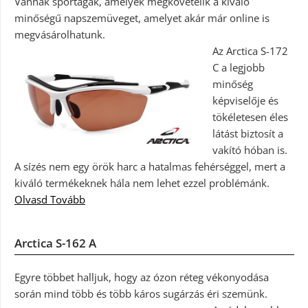
Vannak sportágak, amelyek megkövetelik a kiváló
minőségű napszemüveget, amelyet akár már online is
megvásárolhatunk.
Az Arctica S-172
C a legjobb
minőség
képviselője és
tökéletesen éles
látást biztosít a
vakító hóban is.
A sízés nem egy örök harc a hatalmas fehérséggel, mert a
kiváló termékeknek hála nem lehet ezzel problémánk.
Olvasd Tovább
Arctica S-162 A
Egyre többet halljuk, hogy az ózon réteg vékonyodása
során mind több és több káros sugárzás éri szemünk.