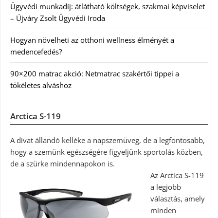
Ügyvédi munkadíj: átlátható költségek, szakmai képviselet
– Újváry Zsolt Ügyvédi Iroda
Hogyan növelheti az otthoni wellness élményét a
medencefedés?
90×200 matrac akció: Netmatrac szakértői tippei a
tökéletes alváshoz
Arctica S-119
A divat állandó kelléke a napszemüveg, de a legfontosabb,
hogy a szemünk egészségére figyeljünk sportolás közben,
de a szürke mindennapokon is.
Az Arctica S-119
a legjobb
választás, amely
minden