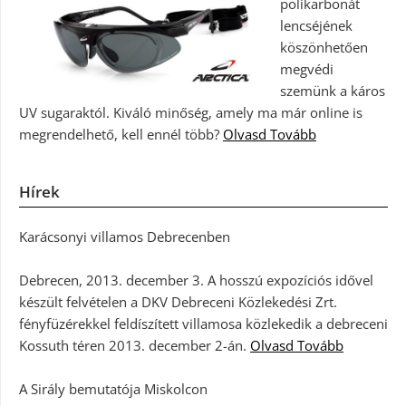
polikarbonát
lencséjének
köszönhetően
megvédi
szemünk a káros
UV sugaraktól. Kiváló minőség, amely ma már online is
megrendelhető, kell ennél több?
Olvasd Tovább
Hírek
Karácsonyi villamos Debrecenben
Debrecen, 2013. december 3. A hosszú expozíciós idővel
készült felvételen a DKV Debreceni Közlekedési Zrt.
fényfüzérekkel feldíszített villamosa közlekedik a debreceni
Kossuth téren 2013. december 2-án.
Olvasd Tovább
A Sirály bemutatója Miskolcon