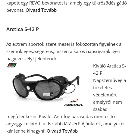
kapott egy REVO bevonatot is, amely egy tükröződés gátló
bevonat.
Olvasd Tovább
Arctica S-42 P
Az extrém sportok szerelmesei is fokozottan figyelnek a
szemük egészségére is, hiszen a káros napsugarak igen
nagy veszélyt jelentenek.
Kiváló Arctica S-
42 P
Napszemüveg a
tökéletes
védelemért,
amelyről nem
szabad
megfeledkezni. Kiváló, Anti-fog párásodás mentesítő
anyaggal ellátott, a tisztább látásért! Ajánlatok, amelyeket
kár lenne kihagyni!
Olvasd Tovább