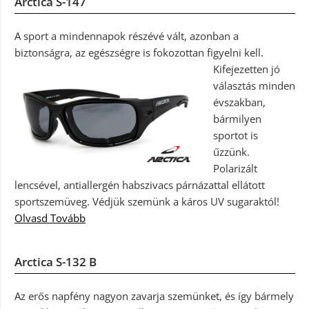
Arctica S-147
A sport a mindennapok részévé vált, azonban a
biztonságra, az egészségre is fokozottan figyelni kell.
Kifejezetten jó
választás minden
évszakban,
bármilyen
sportot is
űzzünk.
Polarizált
lencsével, antiallergén habszivacs párnázattal ellátott
sportszemüveg. Védjük szemünk a káros UV sugaraktól!
Olvasd Tovább
Arctica S-132 B
Az erős napfény nagyon zavarja szemünket, és így bármely