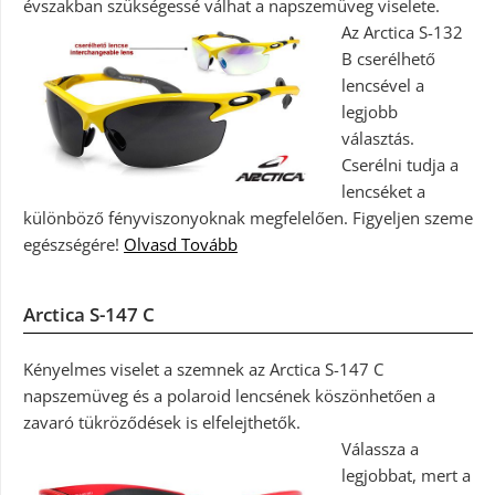
évszakban szükségessé válhat a napszemüveg viselete.
Az Arctica S-132
B cserélhető
lencsével a
legjobb
választás.
Cserélni tudja a
lencséket a
különböző fényviszonyoknak megfelelően. Figyeljen szeme
egészségére!
Olvasd Tovább
Arctica S-147 C
Kényelmes viselet a szemnek az Arctica S-147 C
napszemüveg és a polaroid lencsének köszönhetően a
zavaró tükröződések is elfelejthetők.
Válassza a
legjobbat, mert a