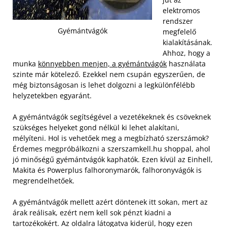
elektromos
rendszer
Gyémántvágók
megfelelő
kialakításának.
Ahhoz, hogy a
munka
könnyebben menjen, a gyémántvágók
használata
szinte már kötelező. Ezekkel nem csupán egyszerűen, de
még biztonságosan is lehet dolgozni a legkülönfélébb
helyzetekben egyaránt.
A gyémántvágók segítségével a vezetékeknek és csöveknek
szükséges helyeket gond nélkül ki lehet alakítani,
mélyíteni. Hol is vehetőek meg a megbízható szerszámok?
Érdemes megpróbálkozni a szerszamkell.hu shoppal, ahol
jó minőségű gyémántvágók kaphatók. Ezen kívül az Einhell,
Makita és Powerplus falhoronymarók, falhoronyvágók is
megrendelhetőek.
A gyémántvágók mellett azért döntenek itt sokan, mert az
árak reálisak, ezért nem kell sok pénzt kiadni a
tartozékokért. Az oldalra látogatva kiderül, hogy ezen