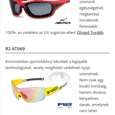
szemünk
egészségének
megtartása
mindennél
fontosabb.
100%- os védelem az UV sugárzás ellen!
Olvasd Tovább
R2 AT069
Kimondottan sportoláshoz készített a legújabb
technológiával, amely megfelelő védelmet nyújt
szemeinek.
Nem csak egy
kiváló minőség,
hanem divatos,
kényelmes
darab, amelynek
nem lehet