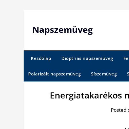
Skip
to
content
Napszemüveg
Kezdőlap
Dioptriás napszemüveg
Fé
Polarizált napszemüveg
Síszemüveg
Energiatakarékos m
Posted 