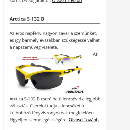
káros UV sugaraktól!
Olvasd Tovább
Arctica S-132 B
Az erős napfény nagyon zavarja szemünket,
és így bármely évszakban szükségessé válhat
a napszemüveg viselete.
Az
Arctica S-132 B cserélhető lencsével a legjobb
választás. Cserélni tudja a lencséket a
különböző fényviszonyoknak megfelelően.
Figyeljen szeme egészségére!
Olvasd Tovább