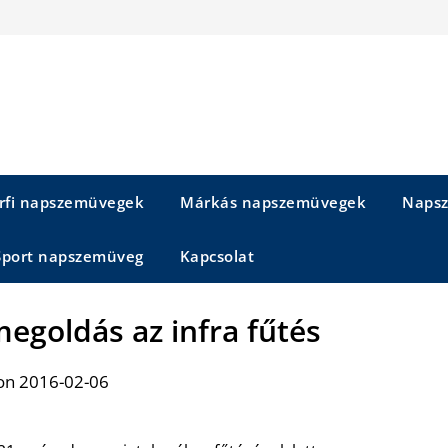
rfi napszemüvegek
Márkás napszemüvegek
Napsz
Sport napszemüveg
Kapcsolat
egoldás az infra fűtés
on 2016-02-06