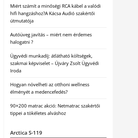
Miért számít a minőségi RCA kábel a valódi
hifi hangzáshoz?A Kácsa Audió szakértői
útmutatója
Autóüveg javítás – miért nem érdemes
halogatni ?
Ügyvédi munkadíj: átlátható költségek,
szakmai képviselet – Újváry Zsolt Ügyvédi
Iroda
Hogyan növelheti az otthoni wellness
élményét a medencefedés?
90×200 matrac akció: Netmatrac szakértői
tippei a tökéletes alváshoz
Arctica S-119