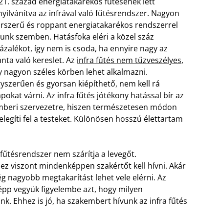
21. század energiatakarékos fűtésének lett
nyilvánítva az infrával való fűtésrendszer. Nagyon
rszerű és roppant energiatakarékos rendszerrel
lunk szemben. Hatásfoka eléri a közel száz
ázalékot, így nem is csoda, ha ennyire nagy az
ánta való kereslet. Az
infra fűtés nem tűzveszélyes
,
y nagyon széles körben lehet alkalmazni.
yszerűen és gyorsan kiépíthető, nem kell rá
pokat várni. Az infra fűtés jótékony hatással bír az
beri szervezetre, hiszen természetesen módon
legíti fel a testeket. Különösen hosszú élettartam
űtésrendszer nem szárítja a levegőt.
ez viszont mindenképpen szakértőt kell hívni. Akár
ég nagyobb megtakarítást lehet vele elérni. Az
pp vegyük figyelembe azt, hogy milyen
k. Ehhez is jó, ha szakembert hívunk az infra fűtés