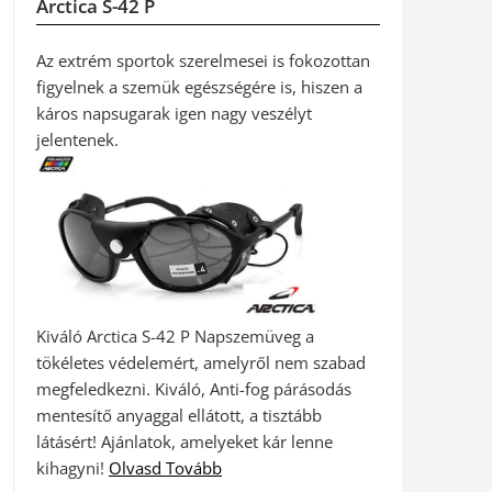
Arctica S-42 P
Az extrém sportok szerelmesei is fokozottan
figyelnek a szemük egészségére is, hiszen a
káros napsugarak igen nagy veszélyt
jelentenek.
Kiváló Arctica S-42 P Napszemüveg a
tökéletes védelemért, amelyről nem szabad
megfeledkezni. Kiváló, Anti-fog párásodás
mentesítő anyaggal ellátott, a tisztább
látásért! Ajánlatok, amelyeket kár lenne
kihagyni!
Olvasd Tovább