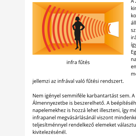
A 
ki
ko
ál
sz
ir
íg
Eg
na
infra fűtés
em
me
jellemzi az infrával való fűtési rendszert.
Nem igényel semmiféle karbantartást sem. A f
Álmennyezetbe is beszerelhető. A beépítéséh
napelemekhez is hozzá lehet illeszteni, így m
infrapanel megvásárlásánál viszont mindenké
teljesítménnyel rendelkező elemeket választun
kivitelezésénél.