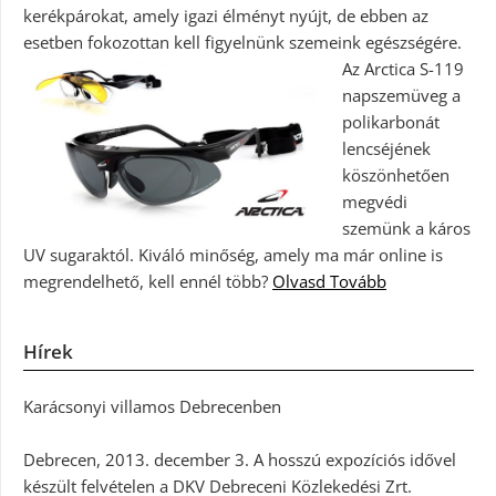
kerékpárokat, amely igazi élményt nyújt, de ebben az
esetben fokozottan kell figyelnünk szemeink egészségére.
Az Arctica S-119
napszemüveg a
polikarbonát
lencséjének
köszönhetően
megvédi
szemünk a káros
UV sugaraktól. Kiváló minőség, amely ma már online is
megrendelhető, kell ennél több?
Olvasd Tovább
Hírek
Karácsonyi villamos Debrecenben
Debrecen, 2013. december 3. A hosszú expozíciós idővel
készült felvételen a DKV Debreceni Közlekedési Zrt.