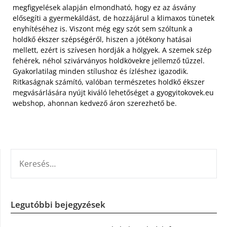
megfigyelések alapján elmondható, hogy ez az ásvány
elősegíti a gyermekáldást, de hozzájárul a klimaxos tünetek
enyhítéséhez is. Viszont még egy szót sem szóltunk a
holdkő ékszer szépségéről, hiszen a jótékony hatásai
mellett, ezért is szívesen hordják a hölgyek. A szemek szép
fehérek, néhol szivárványos holdkövekre jellemző tűzzel.
Gyakorlatilag minden stílushoz és ízléshez igazodik.
Ritkaságnak számító, valóban természetes holdkő ékszer
megvásárlására nyújt kiváló lehetőséget a gyogyitokovek.eu
webshop, ahonnan kedvező áron szerezhető be.
KERESÉS:
Legutóbbi bejegyzések