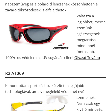
napszemüveg és a polaroid lencsének köszönhetően a
zavaró tükröződések is elfelejthetők.
Válassza a
legjobbat, mert a
szemünk
egészségének
megtartása
mindennél
fontosabb.
100%- os védelem az UV sugárzás ellen!
Olvasd Tovább
R2 AT069
Kimondottan sportoláshoz készített a legújabb
technológiával, amely megfelelő védelmet nyújt
szemeinek.
Nem csak egy
kiváló minőség,