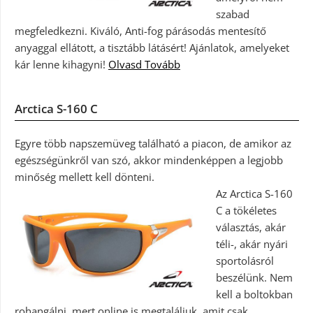
szabad
megfeledkezni. Kiváló, Anti-fog párásodás mentesítő
anyaggal ellátott, a tisztább látásért! Ajánlatok, amelyeket
kár lenne kihagyni!
Olvasd Tovább
Arctica S-160 C
Egyre több napszemüveg található a piacon, de amikor az
egészségünkről van szó, akkor mindenképpen a legjobb
minőség mellett kell dönteni.
Az Arctica S-160
C a tökéletes
választás, akár
téli-, akár nyári
sportolásról
beszélünk. Nem
kell a boltokban
rohangálni, mert online is megtaláljuk, amit csak