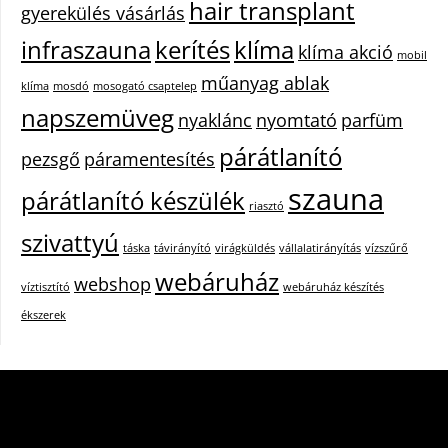
hair transplant
gyerekülés vásárlás
infraszauna
kerítés
klíma
klíma akció
mobil
műanyag ablak
klíma
mosdó
mosogató csaptelep
napszemüveg
nyaklánc
nyomtató
parfüm
párátlanító
pezsgő
páramentesítés
szauna
párátlanító készülék
riasztó
szivattyú
táska
távirányító
virágküldés
vállalatirányítás
vízszűrő
webáruház
webshop
víztisztító
webáruház készítés
ékszerek