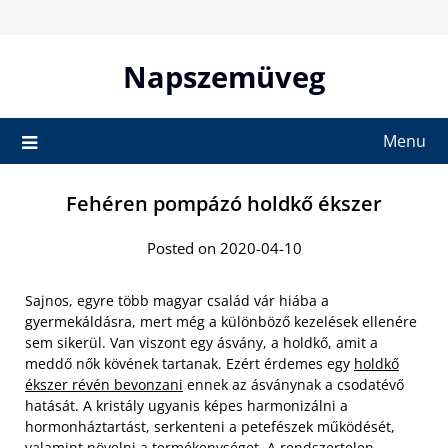
Skip
to
content
Napszemüveg
Menu
Fehéren pompázó holdkő ékszer
Posted on 2020-04-10
Sajnos, egyre több magyar család vár hiába a
gyermekáldásra, mert még a különböző kezelések ellenére
sem sikerül. Van viszont egy ásvány, a holdkő, amit a
meddő nők kövének tartanak. Ezért érdemes egy
holdkő
ékszer révén bevonzani
ennek az ásványnak a csodatévő
hatását. A kristály ugyanis képes harmonizálni a
hormonháztartást, serkenteni a petefészek működését,
valamint növelni a termékenységet. A rendszertelen