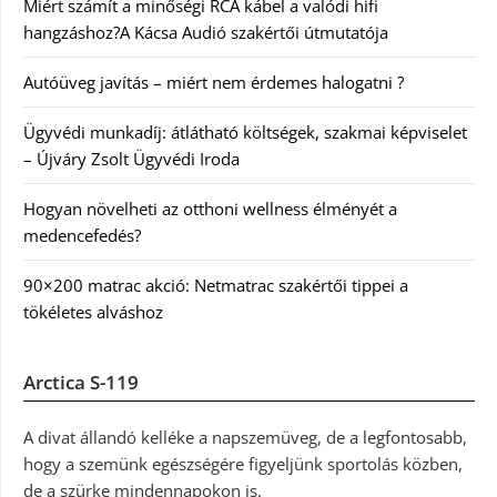
Miért számít a minőségi RCA kábel a valódi hifi
hangzáshoz?A Kácsa Audió szakértői útmutatója
Autóüveg javítás – miért nem érdemes halogatni ?
Ügyvédi munkadíj: átlátható költségek, szakmai képviselet
– Újváry Zsolt Ügyvédi Iroda
Hogyan növelheti az otthoni wellness élményét a
medencefedés?
90×200 matrac akció: Netmatrac szakértői tippei a
tökéletes alváshoz
Arctica S-119
A divat állandó kelléke a napszemüveg, de a legfontosabb,
hogy a szemünk egészségére figyeljünk sportolás közben,
de a szürke mindennapokon is.