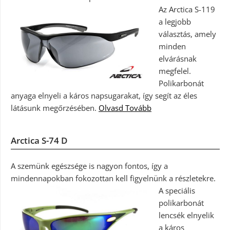
Az Arctica S-119
a legjobb
választás, amely
minden
elvárásnak
megfelel.
Polikarbonát
anyaga elnyeli a káros napsugarakat, így segít az éles
látásunk megőrzésében.
Olvasd Tovább
Arctica S-74 D
A szemünk egészsége is nagyon fontos, így a
mindennapokban fokozottan kell figyelnünk a részletekre.
A speciális
polikarbonát
lencsék elnyelik
a káros