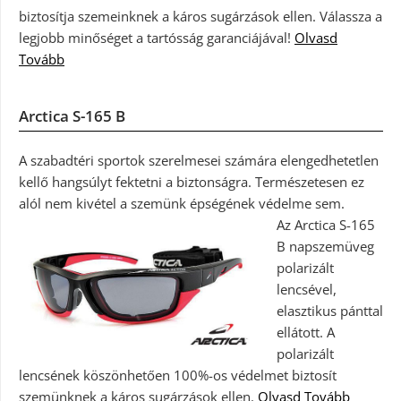
biztosítja szemeinknek a káros sugárzások ellen. Válassza a
legjobb minőséget a tartósság garanciájával!
Olvasd
Tovább
Arctica S-165 B
A szabadtéri sportok szerelmesei számára elengedhetetlen
kellő hangsúlyt fektetni a biztonságra. Természetesen ez
alól nem kivétel a szemünk épségének védelme sem.
Az Arctica S-165
B napszemüveg
polarizált
lencsével,
elasztikus pánttal
ellátott. A
polarizált
lencsének köszönhetően 100%-os védelmet biztosít
szemünknek a káros sugárzások ellen.
Olvasd Tovább