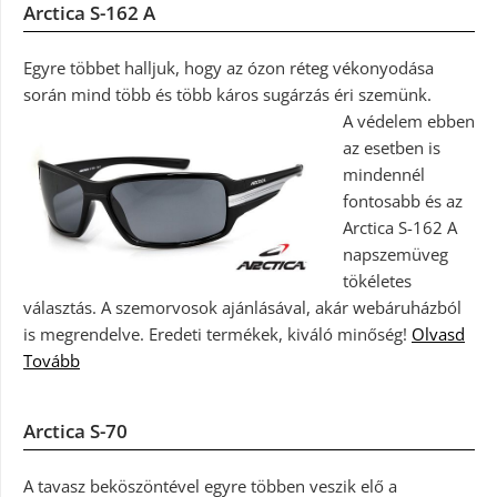
Arctica S-162 A
Egyre többet halljuk, hogy az ózon réteg vékonyodása
során mind több és több káros sugárzás éri szemünk.
A védelem ebben
az esetben is
mindennél
fontosabb és az
Arctica S-162 A
napszemüveg
tökéletes
választás. A szemorvosok ajánlásával, akár webáruházból
is megrendelve. Eredeti termékek, kiváló minőség!
Olvasd
Tovább
Arctica S-70
A tavasz beköszöntével egyre többen veszik elő a