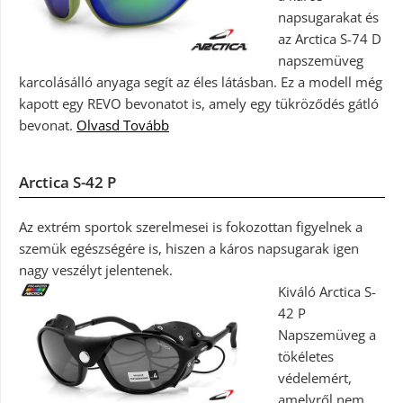
napsugarakat és
az Arctica S-74 D
napszemüveg
karcolásálló anyaga segít az éles látásban. Ez a modell még
kapott egy REVO bevonatot is, amely egy tükröződés gátló
bevonat.
Olvasd Tovább
Arctica S-42 P
Az extrém sportok szerelmesei is fokozottan figyelnek a
szemük egészségére is, hiszen a káros napsugarak igen
nagy veszélyt jelentenek.
Kiváló Arctica S-
42 P
Napszemüveg a
tökéletes
védelemért,
amelyről nem