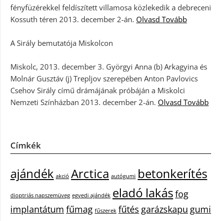
fényfüzérekkel feldíszített villamosa közlekedik a debreceni
Kossuth téren 2013. december 2-án.
Olvasd Tovább
A Sirály bemutatója Miskolcon
Miskolc, 2013. december 3. Györgyi Anna (b) Arkagyina és
Molnár Gusztáv (j) Trepljov szerepében Anton Pavlovics
Csehov Sirály című drámájának próbáján a Miskolci
Nemzeti Színházban 2013. december 2-án.
Olvasd Tovább
Címkék
ajándék
Arctica
betonkerítés
akció
autógumi
eladó lakás
fog
dioptriás napszemüveg
egyedi ajándék
implantátum
fűmag
fűtés
garázskapu
gumi
fűszerek