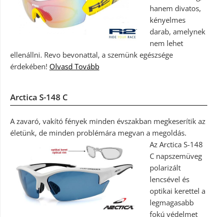
hanem divatos,
kényelmes
darab, amelynek
nem lehet
ellenállni. Revo bevonattal, a szemünk egészsége
érdekében!
Olvasd Tovább
Arctica S-148 C
A zavaró, vakító fények minden évszakban megkeserítik az
életünk, de minden problémára megvan a megoldás.
Az Arctica S-148
C napszemüveg
polarizált
lencsével és
optikai kerettel a
legmagasabb
fokú védelmet