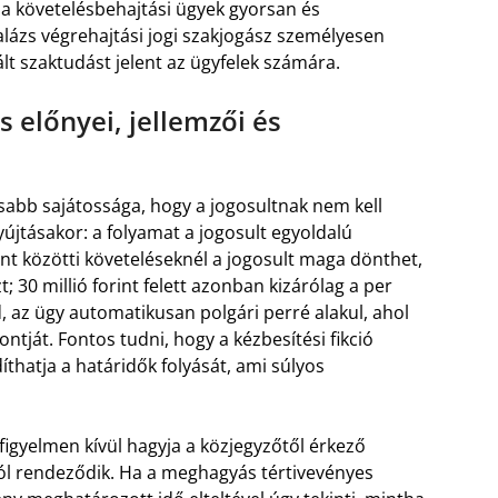
a követelésbehajtási ügyek gyorsan és
lázs végrehajtási jogi szakjogász személyesen
ált szaktudást jelent az ügyfelek számára.
s előnyei, jellemzői és
osabb sajátossága, hogy a jogosultnak nem kell
újtásakor: a folyamat a jogosult egyoldalú
orint közötti követeléseknél a jogosult maga dönthet,
; 30 millió forint felett azonban kizárólag a per
 az ügy automatikusan polgári perré alakul, ahol
ontját. Fontos tudni, hogy a kézbesítési fikció
íthatja a határidők folyását, ami súlyos
figyelmen kívül hagyja a közjegyzőtől érkező
ól rendeződik. Ha a meghagyás tértivevényes