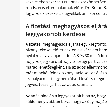
kezelésében szerzett rutinnak köszönhetően 
rendszerezetten haladnak előre. Dr. Braun Ba
foglalkozik ezekkel az ügyekkel, ami koncentr
A fizetési meghagyásos eljárá
leggyakoribb kérdései
A fizetési meghagyásos eljárás egyik legfont
bizonyítékokat előterjesztenie a kérelem beny
nyilatkozata alapján indul. A 3 és 30 millió f
hogy közjegyzői utat vagy bírósági pert választ
marad lehetőségként. Ha az adós ellentmond,
már mindkét félnek bizonyítania kell az állásp
szabályai miatt egy nem átvett levél is megind
jogvesztéssel járhat az adós számára.
Az adós oldalán a leggyakoribb hiba az, hogy 
küldeményt, abban bízva, hogy az ügy magát