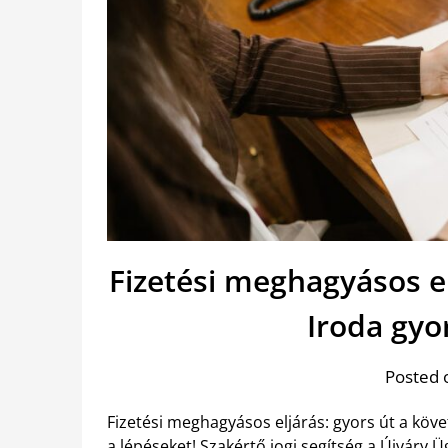
Fizetési meghagyásos el
Iroda gyo
Posted 
Fizetési meghagyásos eljárás: gyors út a köv
a lépéseket! Szakértő jogi segítség a Újváry Ü