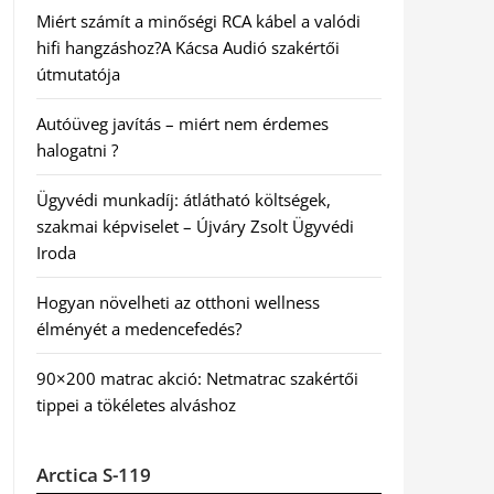
Miért számít a minőségi RCA kábel a valódi
hifi hangzáshoz?A Kácsa Audió szakértői
útmutatója
Autóüveg javítás – miért nem érdemes
halogatni ?
Ügyvédi munkadíj: átlátható költségek,
szakmai képviselet – Újváry Zsolt Ügyvédi
Iroda
Hogyan növelheti az otthoni wellness
élményét a medencefedés?
90×200 matrac akció: Netmatrac szakértői
tippei a tökéletes alváshoz
Arctica S-119