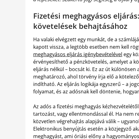
Fizetési meghagyásos eljárás:
követelések behajtásához
Ha valaki elvégzett egy munkát, de a számláj
kapott vissza, a legtöbb esetben nem kell rö
meghagyásos eljárás igénybevételével
egy kö
érvényesíthető a pénzkövetelés, amelyet a köz
eljárás nélkül – bocsát ki. Ez az út különösen a
meghatározó, ahol törvény írja elő a kötelez
indítható. Az eljárás logikája egyszerű – a jog
folyamat, és az adósnak kell döntenie, hogyan
Az adós a fizetési meghagyás kézhezvételétől 
tartozást, vagy ellentmondással él. Ha nem r
közvetlen végrehajtás alapjává válik – ugyanoly
Elektronikus benyújtás esetén a közjegyző a
meghagyást, ami óriási előny a hagyományos p