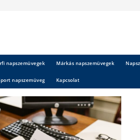
rfi napszemüvegek
Márkás napszemüvegek
Napsz
Sport napszemüveg
Kapcsolat