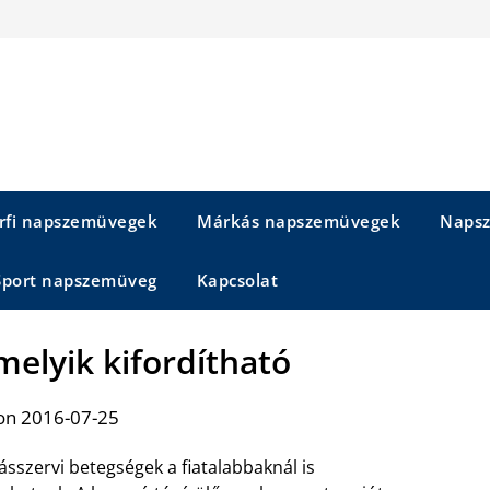
rfi napszemüvegek
Márkás napszemüvegek
Napsz
Sport napszemüveg
Kapcsolat
melyik kifordítható
on 2016-07-25
sszervi betegségek a fiatalabbaknál is