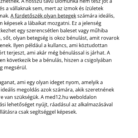
ezhetnek. A hosszú távú ülőmunka nem tesz jót a
és a vállaknak sem, mert az izmok és ízületek
dnak.
A fürdetőszék olyan betegek
számára ideális,
m képesek a lábaikat mozgatni. Ez a jelenség
kezhet egy szerencsétlen baleset vagy műhiba
s, sőt, olyan betegség is okoz bénulást, amit rovarok
tenek. Ilyen például a kullancs, ami köztudottan
rt terjeszt, ami akár még bénulással is járhat. A
en következik be a bénulás, hiszen a csigolyában
eg megsérül.
aganat, ami egy olyan ideget nyom, amelyik a
k ideális megoldás azok számára, akik szeretnének
gre van szükségük. A med12.hu weboldalon
si lehetőséget nyújt, ráadásul az alkalmazásával
llátásra csak segítséggel képesek.