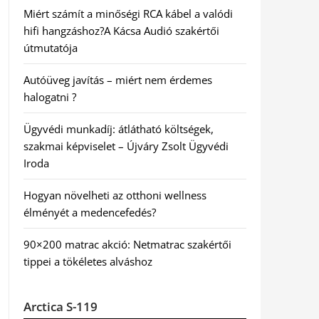
Miért számít a minőségi RCA kábel a valódi
hifi hangzáshoz?A Kácsa Audió szakértői
útmutatója
Autóüveg javítás – miért nem érdemes
halogatni ?
Ügyvédi munkadíj: átlátható költségek,
szakmai képviselet – Újváry Zsolt Ügyvédi
Iroda
Hogyan növelheti az otthoni wellness
élményét a medencefedés?
90×200 matrac akció: Netmatrac szakértői
tippei a tökéletes alváshoz
Arctica S-119