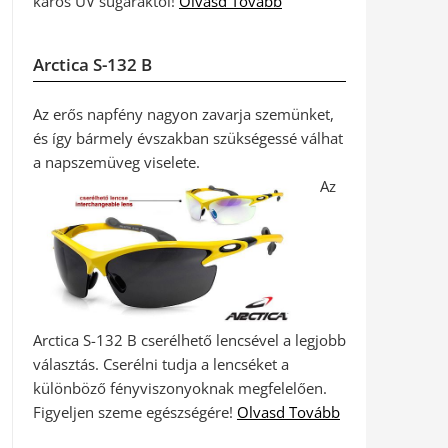
káros UV sugaraktól!
Olvasd Tovább
Arctica S-132 B
Az erős napfény nagyon zavarja szemünket,
és így bármely évszakban szükségessé válhat
a napszemüveg viselete.
Az
Arctica S-132 B cserélhető lencsével a legjobb
választás. Cserélni tudja a lencséket a
különböző fényviszonyoknak megfelelően.
Figyeljen szeme egészségére!
Olvasd Tovább