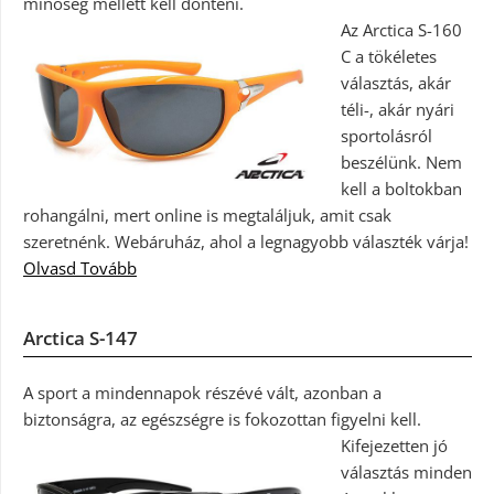
minőség mellett kell dönteni.
Az Arctica S-160
C a tökéletes
választás, akár
téli-, akár nyári
sportolásról
beszélünk. Nem
kell a boltokban
rohangálni, mert online is megtaláljuk, amit csak
szeretnénk. Webáruház, ahol a legnagyobb választék várja!
Olvasd Tovább
Arctica S-147
A sport a mindennapok részévé vált, azonban a
biztonságra, az egészségre is fokozottan figyelni kell.
Kifejezetten jó
választás minden