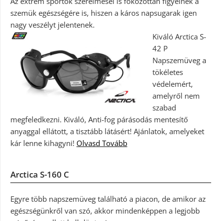
Az extrém sportok szerelmesei is fokozottan figyelnek a
szemük egészségére is, hiszen a káros napsugarak igen
nagy veszélyt jelentenek.
Kiváló Arctica S-
42 P
Napszemüveg a
tökéletes
védelemért,
amelyről nem
szabad
megfeledkezni. Kiváló, Anti-fog párásodás mentesítő
anyaggal ellátott, a tisztább látásért! Ajánlatok, amelyeket
kár lenne kihagyni!
Olvasd Tovább
Arctica S-160 C
Egyre több napszemüveg található a piacon, de amikor az
egészségünkről van szó, akkor mindenképpen a legjobb