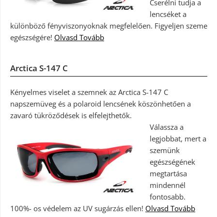
Cserélni tudja a
lencséket a
különböző fényviszonyoknak megfelelően. Figyeljen szeme
egészségére!
Olvasd Tovább
Arctica S-147 C
Kényelmes viselet a szemnek az Arctica S-147 C
napszemüveg és a polaroid lencsének köszönhetően a
zavaró tükröződések is elfelejthetők.
Válassza a
legjobbat, mert a
szemünk
egészségének
megtartása
mindennél
fontosabb.
100%- os védelem az UV sugárzás ellen!
Olvasd Tovább