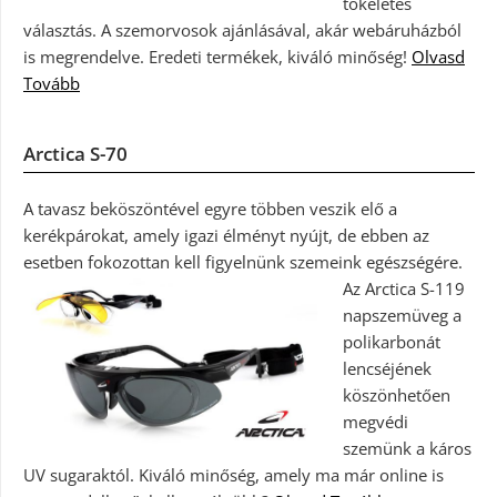
tökéletes
választás. A szemorvosok ajánlásával, akár webáruházból
is megrendelve. Eredeti termékek, kiváló minőség!
Olvasd
Tovább
Arctica S-70
A tavasz beköszöntével egyre többen veszik elő a
kerékpárokat, amely igazi élményt nyújt, de ebben az
esetben fokozottan kell figyelnünk szemeink egészségére.
Az Arctica S-119
napszemüveg a
polikarbonát
lencséjének
köszönhetően
megvédi
szemünk a káros
UV sugaraktól. Kiváló minőség, amely ma már online is