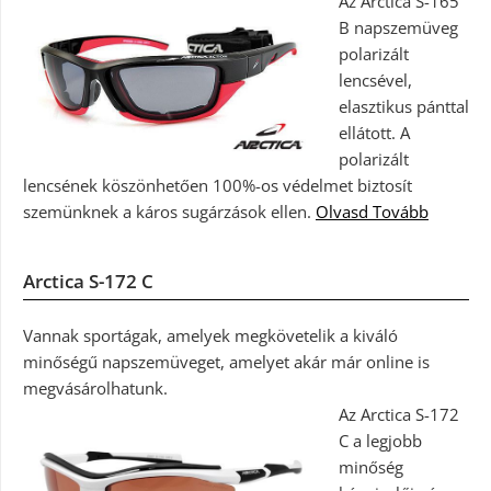
Az Arctica S-165
B napszemüveg
polarizált
lencsével,
elasztikus pánttal
ellátott. A
polarizált
lencsének köszönhetően 100%-os védelmet biztosít
szemünknek a káros sugárzások ellen.
Olvasd Tovább
Arctica S-172 C
Vannak sportágak, amelyek megkövetelik a kiváló
minőségű napszemüveget, amelyet akár már online is
megvásárolhatunk.
Az Arctica S-172
C a legjobb
minőség