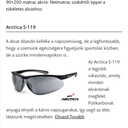
90×200 matrac akció: Netmatrac szakértői tippei a
tökéletes alváshoz
Arctica S-119
A divat állandó kelléke a napszemüveg, de a legfontosabb,
hogy a szemünk egészségére figyeljünk sportolás közben,
de a szürke mindennapokon is.
Az Arctica S-119
a legjobb
választás, amely
minden
elvárásnak
megfelel.
Polikarbonát
anyaga elnyeli a káros napsugarakat, így segít az éles
látásunk megőrzésében.
Olvasd Tovább