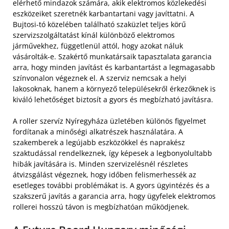
elérhető mindazok számára, akik elektromos közlekedési
eszközeiket szeretnék karbantartani vagy javíttatni. A
Bujtosi-tó közelében található szaküzlet teljes körű
szervizszolgáltatást kínál különböző elektromos
járművekhez, függetlenül attól, hogy azokat náluk
vásárolták-e. Szakértő munkatársaik tapasztalata garancia
arra, hogy minden javítást és karbantartást a legmagasabb
színvonalon végeznek el. A szerviz nemcsak a helyi
lakosoknak, hanem a környező településekről érkezőknek is
kiváló lehetőséget biztosít a gyors és megbízható javításra.
A roller szervíz Nyíregyháza üzletében különös figyelmet
fordítanak a minőségi alkatrészek használatára. A
szakemberek a legújabb eszközökkel és naprakész
szaktudással rendelkeznek, így képesek a legbonyolultabb
hibák javítására is. Minden szervizelésnél részletes
átvizsgálást végeznek, hogy időben felismerhessék az
esetleges további problémákat is. A gyors ügyintézés és a
szakszerű javítás a garancia arra, hogy ügyfelek elektromos
rollerei hosszú távon is megbízhatóan működjenek.