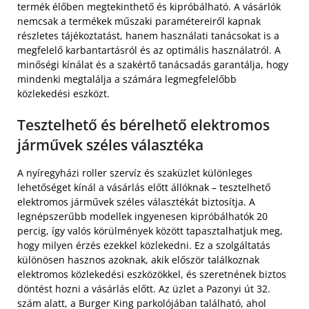
termék élőben megtekinthető és kipróbálható. A vásárlók
nemcsak a termékek műszaki paramétereiről kapnak
részletes tájékoztatást, hanem használati tanácsokat is a
megfelelő karbantartásról és az optimális használatról. A
minőségi kínálat és a szakértő tanácsadás garantálja, hogy
mindenki megtalálja a számára legmegfelelőbb
közlekedési eszközt.
Tesztelhető és bérelhető elektromos
járművek széles választéka
A nyíregyházi roller szervíz és szaküzlet különleges
lehetőséget kínál a vásárlás előtt állóknak – tesztelhető
elektromos járművek széles választékát biztosítja. A
legnépszerűbb modellek ingyenesen kipróbálhatók 20
percig, így valós körülmények között tapasztalhatjuk meg,
hogy milyen érzés ezekkel közlekedni. Ez a szolgáltatás
különösen hasznos azoknak, akik először találkoznak
elektromos közlekedési eszközökkel, és szeretnének biztos
döntést hozni a vásárlás előtt. Az üzlet a Pazonyi út 32.
szám alatt, a Burger King parkolójában található, ahol