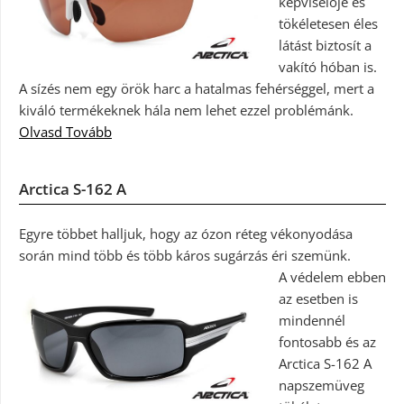
képviselője és
tökéletesen éles
látást biztosít a
vakító hóban is.
A sízés nem egy örök harc a hatalmas fehérséggel, mert a
kiváló termékeknek hála nem lehet ezzel problémánk.
Olvasd Tovább
Arctica S-162 A
Egyre többet halljuk, hogy az ózon réteg vékonyodása
során mind több és több káros sugárzás éri szemünk.
A védelem ebben
az esetben is
mindennél
fontosabb és az
Arctica S-162 A
napszemüveg