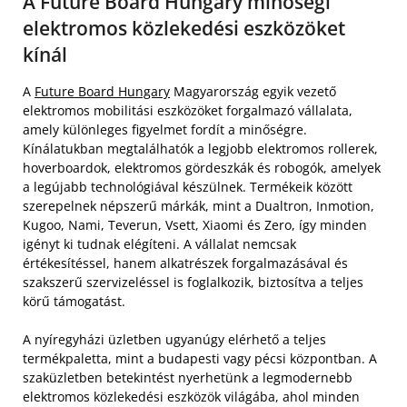
A Future Board Hungary minőségi
elektromos közlekedési eszközöket
kínál
A
Future Board Hungary
Magyarország egyik vezető
elektromos mobilitási eszközöket forgalmazó vállalata,
amely különleges figyelmet fordít a minőségre.
Kínálatukban megtalálhatók a legjobb elektromos rollerek,
hoverboardok, elektromos gördeszkák és robogók, amelyek
a legújabb technológiával készülnek. Termékeik között
szerepelnek népszerű márkák, mint a Dualtron, Inmotion,
Kugoo, Nami, Teverun, Vsett, Xiaomi és Zero, így minden
igényt ki tudnak elégíteni. A vállalat nemcsak
értékesítéssel, hanem alkatrészek forgalmazásával és
szakszerű szervizeléssel is foglalkozik, biztosítva a teljes
körű támogatást.
A nyíregyházi üzletben ugyanúgy elérhető a teljes
termékpaletta, mint a budapesti vagy pécsi központban. A
szaküzletben betekintést nyerhetünk a legmodernebb
elektromos közlekedési eszközök világába, ahol minden