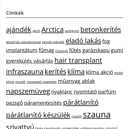
Címkék
ajándék
Arctica
betonkerítés
akció
autógumi
eladó lakás
fog
dioptriás napszemüveg
egyedi ajándék
implantátum
fűmag
fűtés
garázskapu
gumi
fűszerek
hair transplant
gyerekülés vásárlás
infraszauna
kerítés
klíma
klíma akció
mobil
műanyag ablak
klíma
mosdó
mosogató csaptelep
napszemüveg
nyaklánc
nyomtató
parfüm
párátlanító
pezsgő
páramentesítés
szauna
párátlanító készülék
riasztó
szivattyú
táska
távirányító
virágküldés
vállalatirányítás
vízszűrő