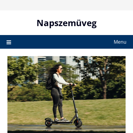
Skip
to
content
Napszemüveg
Menu