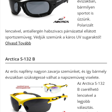
évszakban,
bármilyen
sportot is
űzzünk.
Polarizált
lencsével, antiallergén habszivacs párnázattal ellátott
sportszemüveg. Védjük szemünk a káros UV sugaraktól!
Olvasd Tovább
Arctica S-132 B
Az erős napfény nagyon zavarja szemünket, és így bármely
évszakban szükségessé válhat a napszemüveg viselete.
Az Arctica S-132
B cserélhető
lencsével a
legjobb
választás.