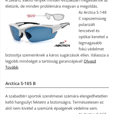
A zavaró, vakító fények minden évszakban megkeserítik az
életünk, de minden problémára megvan a megoldás.
Az Arctica S-148
C napszemüveg
polarizált
lencsével és
optikai kerettel a
legmagasabb
fokú védelmet
biztosítja szemeinknek a káros sugárzások ellen. Válassza a
legjobb minőséget a tartósság garanciájával!
Olvasd
Tovább
Arctica S-165 B
A szabadtéri sportok szerelmesei számára elengedhetetlen
kellő hangsúlyt fektetni a biztonságra. Természetesen ez
alól nem kivétel a szemünk épségének védelme sem.