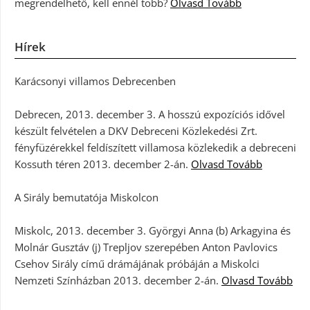
megrendelhető, kell ennél több?
Olvasd Tovább
Hírek
Karácsonyi villamos Debrecenben
Debrecen, 2013. december 3. A hosszú expozíciós idővel
készült felvételen a DKV Debreceni Közlekedési Zrt.
fényfüzérekkel feldíszített villamosa közlekedik a debreceni
Kossuth téren 2013. december 2-án.
Olvasd Tovább
A Sirály bemutatója Miskolcon
Miskolc, 2013. december 3. Györgyi Anna (b) Arkagyina és
Molnár Gusztáv (j) Trepljov szerepében Anton Pavlovics
Csehov Sirály című drámájának próbáján a Miskolci
Nemzeti Színházban 2013. december 2-án.
Olvasd Tovább