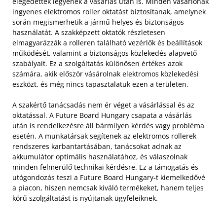
elégedettek legyenek a vásárlás után is. Minden vásárlónak
ingyenes elektromos roller oktatást biztosítanak, amelynek
során megismerhetik a jármű helyes és biztonságos
használatát. A szakképzett oktatók részletesen
elmagyarázzák a rolleren található vezérlők és beállítások
működését, valamint a biztonságos közlekedés alapvető
szabályait. Ez a szolgáltatás különösen értékes azok
számára, akik először vásárolnak elektromos közlekedési
eszközt, és még nincs tapasztalatuk ezen a területen.
A szakértő tanácsadás nem ér véget a vásárlással és az
oktatással. A Future Board Hungary csapata a vásárlás
után is rendelkezésre áll bármilyen kérdés vagy probléma
esetén. A munkatársak segítenek az elektromos rollerek
rendszeres karbantartásában, tanácsokat adnak az
akkumulátor optimális használatához, és válaszolnak
minden felmerülő technikai kérdésre. Ez a támogatás és
utógondozás teszi a Future Board Hungary-t kiemelkedővé
a piacon, hiszen nemcsak kiváló termékeket, hanem teljes
körű szolgáltatást is nyújtanak ügyfeleiknek.