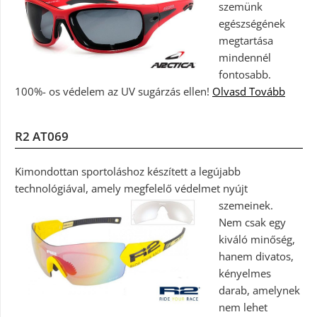
szemünk
egészségének
megtartása
mindennél
fontosabb.
100%- os védelem az UV sugárzás ellen!
Olvasd Tovább
R2 AT069
Kimondottan sportoláshoz készített a legújabb
technológiával, amely megfelelő védelmet nyújt
szemeinek.
Nem csak egy
kiváló minőség,
hanem divatos,
kényelmes
darab, amelynek
nem lehet