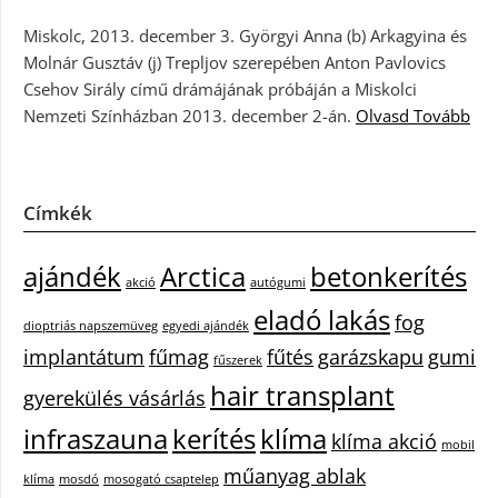
Miskolc, 2013. december 3. Györgyi Anna (b) Arkagyina és
Molnár Gusztáv (j) Trepljov szerepében Anton Pavlovics
Csehov Sirály című drámájának próbáján a Miskolci
Nemzeti Színházban 2013. december 2-án.
Olvasd Tovább
Címkék
ajándék
Arctica
betonkerítés
akció
autógumi
eladó lakás
fog
dioptriás napszemüveg
egyedi ajándék
implantátum
fűmag
fűtés
garázskapu
gumi
fűszerek
hair transplant
gyerekülés vásárlás
infraszauna
kerítés
klíma
klíma akció
mobil
műanyag ablak
klíma
mosdó
mosogató csaptelep