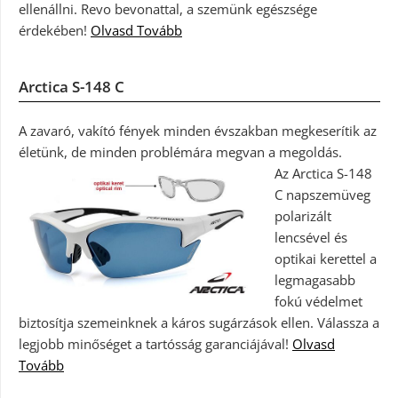
ellenállni. Revo bevonattal, a szemünk egészsége
érdekében!
Olvasd Tovább
Arctica S-148 C
A zavaró, vakító fények minden évszakban megkeserítik az
életünk, de minden problémára megvan a megoldás.
Az Arctica S-148
C napszemüveg
polarizált
lencsével és
optikai kerettel a
legmagasabb
fokú védelmet
biztosítja szemeinknek a káros sugárzások ellen. Válassza a
legjobb minőséget a tartósság garanciájával!
Olvasd
Tovább