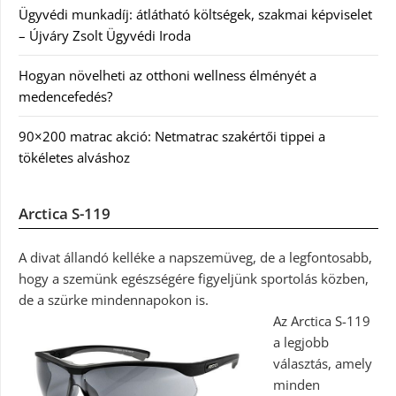
Ügyvédi munkadíj: átlátható költségek, szakmai képviselet
– Újváry Zsolt Ügyvédi Iroda
Hogyan növelheti az otthoni wellness élményét a
medencefedés?
90×200 matrac akció: Netmatrac szakértői tippei a
tökéletes alváshoz
Arctica S-119
A divat állandó kelléke a napszemüveg, de a legfontosabb,
hogy a szemünk egészségére figyeljünk sportolás közben,
de a szürke mindennapokon is.
Az Arctica S-119
a legjobb
választás, amely
minden