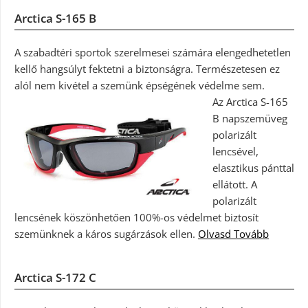
Arctica S-165 B
A szabadtéri sportok szerelmesei számára elengedhetetlen
kellő hangsúlyt fektetni a biztonságra. Természetesen ez
alól nem kivétel a szemünk épségének védelme sem.
Az Arctica S-165
B napszemüveg
polarizált
lencsével,
elasztikus pánttal
ellátott. A
polarizált
lencsének köszönhetően 100%-os védelmet biztosít
szemünknek a káros sugárzások ellen.
Olvasd Tovább
Arctica S-172 C