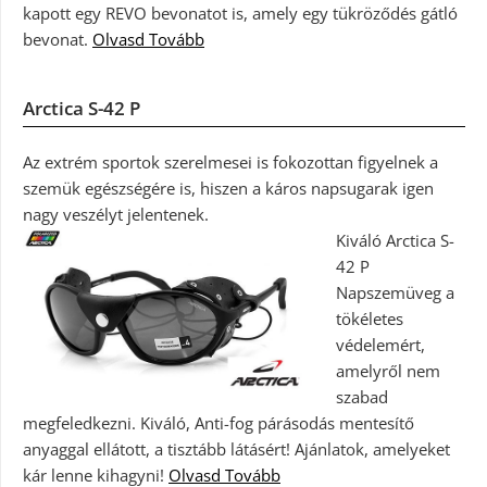
kapott egy REVO bevonatot is, amely egy tükröződés gátló
bevonat.
Olvasd Tovább
Arctica S-42 P
Az extrém sportok szerelmesei is fokozottan figyelnek a
szemük egészségére is, hiszen a káros napsugarak igen
nagy veszélyt jelentenek.
Kiváló Arctica S-
42 P
Napszemüveg a
tökéletes
védelemért,
amelyről nem
szabad
megfeledkezni. Kiváló, Anti-fog párásodás mentesítő
anyaggal ellátott, a tisztább látásért! Ajánlatok, amelyeket
kár lenne kihagyni!
Olvasd Tovább