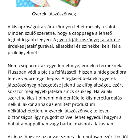
Gyerek játszószőnyeg
A kis apróságok arcára könnyen lehet mosolyt csalni.
Minden szülő szeretné, hogy a csöppsége a lehető
legboldogabb legyen. A
gyerek játszószőnyeg a sokféle
érdekes
játékfigurával, állatokkal és színekkel kelti fel a
picik figyelmét.
Nem csupán ez az egyetlen előnye, ennek a terméknek.
Pluszban védi a picit a felfázástól, hiszen a hideg padlóra
letéve védőréteget képez. A legkisebbeknek a gyerek
játszószőnyeg nézegetése jelenti az elfoglaltságot, ezért
sokszor még egyéb játékra sincs szükség.
Ha valaki
szeretne kicsit pihenni mindenféle lelkiismeretfurdalás
nélkül, akkor annak az említett produktum
nélkülözhetetlen. A gyerek játszószőnyeg teljesen
biztonságos, így nyugodt szívvel lehet egyedül hagyni a
babát a nappaliban vagy bárhol máshol a lakásban.
Az igaz, hogy ez az anyag színes, de pontosan ezért fog jól