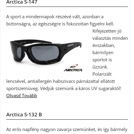
Arctica S-147
A sport a mindennapok részévé vált, azonban a
biztonságra, az egészségre is fokozottan figyelni kell.
Kifejezetten jó
választás minden
évszakban,
bármilyen
sportot is
űzzünk.
Polarizált
lencsével, antiallergén habszivacs párnázattal ellátott
sportszemüveg. Védjük szemünk a káros UV sugaraktól!
Olvasd Tovább
Arctica S-132 B
Az erős napfény nagyon zavarja szemünket, és így bármely