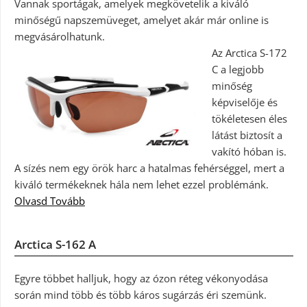
Vannak sportágak, amelyek megkövetelik a kiváló
minőségű napszemüveget, amelyet akár már online is
megvásárolhatunk.
Az Arctica S-172
C a legjobb
minőség
képviselője és
tökéletesen éles
látást biztosít a
vakító hóban is.
A sízés nem egy örök harc a hatalmas fehérséggel, mert a
kiváló termékeknek hála nem lehet ezzel problémánk.
Olvasd Tovább
Arctica S-162 A
Egyre többet halljuk, hogy az ózon réteg vékonyodása
során mind több és több káros sugárzás éri szemünk.