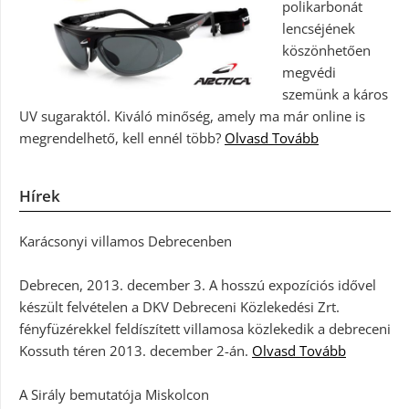
polikarbonát
lencséjének
köszönhetően
megvédi
szemünk a káros
UV sugaraktól. Kiváló minőség, amely ma már online is
megrendelhető, kell ennél több?
Olvasd Tovább
Hírek
Karácsonyi villamos Debrecenben
Debrecen, 2013. december 3. A hosszú expozíciós idővel
készült felvételen a DKV Debreceni Közlekedési Zrt.
fényfüzérekkel feldíszített villamosa közlekedik a debreceni
Kossuth téren 2013. december 2-án.
Olvasd Tovább
A Sirály bemutatója Miskolcon