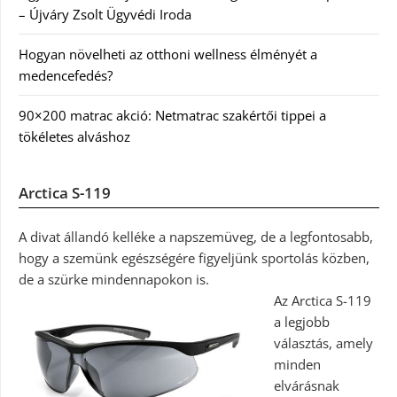
– Újváry Zsolt Ügyvédi Iroda
Hogyan növelheti az otthoni wellness élményét a
medencefedés?
90×200 matrac akció: Netmatrac szakértői tippei a
tökéletes alváshoz
Arctica S-119
A divat állandó kelléke a napszemüveg, de a legfontosabb,
hogy a szemünk egészségére figyeljünk sportolás közben,
de a szürke mindennapokon is.
Az Arctica S-119
a legjobb
választás, amely
minden
elvárásnak