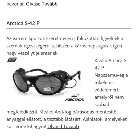
bevonat.
Olvasd Tovább
Arctica S-42 P
Az extrém sportok szerelmesei is fokozottan figyelnek a
szemük egészségére is, hiszen a káros napsugarak igen
nagy veszélyt jelentenek.
Kiváló Arctica S-
42 P
Napszemüveg a
tökéletes
védelemért,
amelyről nem
szabad
megfeledkezni. Kiváló, Anti-fog párásodás mentesítő
anyaggal ellátott, a tisztább látásért! Ajánlatok, amelyeket
kár lenne kihagyni!
Olvasd Tovább