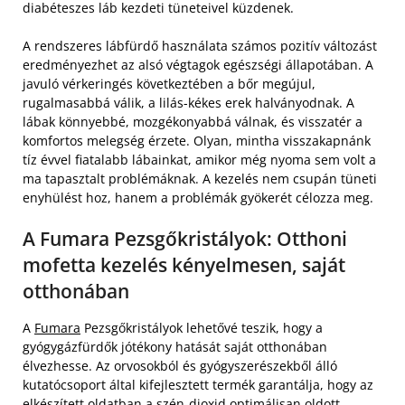
diabéteszes láb kezdeti tüneteivel küzdenek.
A rendszeres lábfürdő használata számos pozitív változást
eredményezhet az alsó végtagok egészségi állapotában. A
javuló vérkeringés következtében a bőr megújul,
rugalmasabbá válik, a lilás-kékes erek halványodnak. A
lábak könnyebbé, mozgékonyabbá válnak, és visszatér a
komfortos melegség érzete. Olyan, mintha visszakapnánk
tíz évvel fiatalabb lábainkat, amikor még nyoma sem volt a
ma tapasztalt problémáknak. A kezelés nem csupán tüneti
enyhülést hoz, hanem a problémák gyökerét célozza meg.
A Fumara Pezsgőkristályok: Otthoni
mofetta kezelés kényelmesen, saját
otthonában
A
Fumara
Pezsgőkristályok lehetővé teszik, hogy a
gyógygázfürdők jótékony hatását saját otthonában
élvezhesse. Az orvosokból és gyógyszerészekből álló
kutatócsoport által kifejlesztett termék garantálja, hogy az
elkészített oldatban a szén-dioxid optimálisan oldott