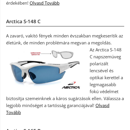
érdekében!
Olvasd Tovább
Arctica S-148 C
A zavaró, vakító fények minden évszakban megkeserítik az
életünk, de minden problémára megvan a megoldás.
Az Arctica S-148
C napszemüveg
polarizált
lencsével és
optikai kerettel a
legmagasabb
fokú védelmet
biztosítja szemeinknek a káros sugárzások ellen. Válassza a
legjobb minőséget a tartósság garanciájával!
Olvasd
Tovább