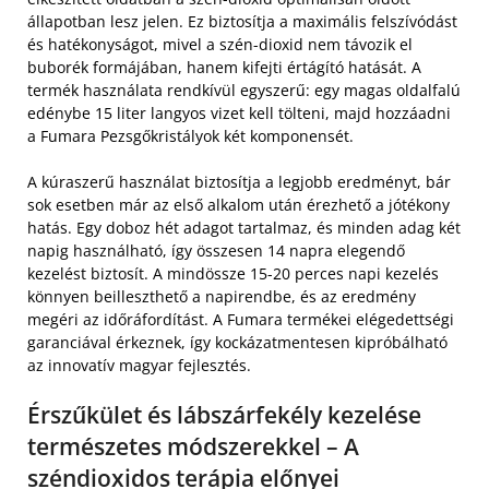
állapotban lesz jelen. Ez biztosítja a maximális felszívódást
és hatékonyságot, mivel a szén-dioxid nem távozik el
buborék formájában, hanem kifejti értágító hatását. A
termék használata rendkívül egyszerű: egy magas oldalfalú
edénybe 15 liter langyos vizet kell tölteni, majd hozzáadni
a Fumara Pezsgőkristályok két komponensét.
A kúraszerű használat biztosítja a legjobb eredményt, bár
sok esetben már az első alkalom után érezhető a jótékony
hatás. Egy doboz hét adagot tartalmaz, és minden adag két
napig használható, így összesen 14 napra elegendő
kezelést biztosít. A mindössze 15-20 perces napi kezelés
könnyen beilleszthető a napirendbe, és az eredmény
megéri az időráfordítást. A Fumara termékei elégedettségi
garanciával érkeznek, így kockázatmentesen kipróbálható
az innovatív magyar fejlesztés.
Érszűkület és lábszárfekély kezelése
természetes módszerekkel – A
széndioxidos terápia előnyei