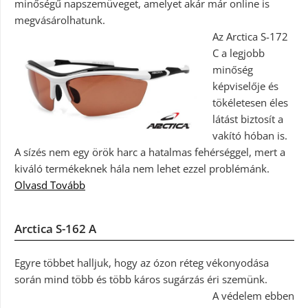
minőségű napszemüveget, amelyet akár már online is
megvásárolhatunk.
Az Arctica S-172
C a legjobb
minőség
képviselője és
tökéletesen éles
látást biztosít a
vakító hóban is.
A sízés nem egy örök harc a hatalmas fehérséggel, mert a
kiváló termékeknek hála nem lehet ezzel problémánk.
Olvasd Tovább
Arctica S-162 A
Egyre többet halljuk, hogy az ózon réteg vékonyodása
során mind több és több káros sugárzás éri szemünk.
A védelem ebben