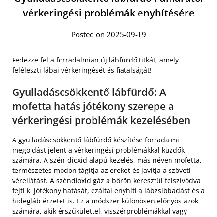
vérkeringési problémák enyhítésére
Posted on 2025-09-19
Fedezze fel a forradalmian új lábfürdő titkát, amely
feléleszti lábai vérkeringését és fiatalságát!
Gyulladáscsökkentő lábfürdő: A
mofetta hatás jótékony szerepe a
vérkeringési problémák kezelésében
A
gyulladáscsökkentő lábfürdő készítése
forradalmi
megoldást jelent a vérkeringési problémákkal küzdők
számára. A szén-dioxid alapú kezelés, más néven mofetta,
természetes módon tágítja az ereket és javítja a szöveti
vérellátást. A széndioxid gáz a bőrön keresztül felszívódva
fejti ki jótékony hatását, ezáltal enyhíti a lábzsibbadást és a
hidegláb érzetet is. Ez a módszer különösen előnyös azok
számára, akik érszűkülettel, visszérproblémákkal vagy