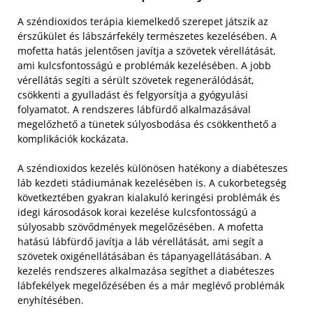
A széndioxidos terápia kiemelkedő szerepet játszik az
érszűkület és lábszárfekély természetes kezelésében. A
mofetta hatás jelentősen javítja a szövetek vérellátását,
ami kulcsfontosságú e problémák kezelésében. A jobb
vérellátás segíti a sérült szövetek regenerálódását,
csökkenti a gyulladást és felgyorsítja a gyógyulási
folyamatot. A rendszeres lábfürdő alkalmazásával
megelőzhető a tünetek súlyosbodása és csökkenthető a
komplikációk kockázata.
A széndioxidos kezelés különösen hatékony a diabéteszes
láb kezdeti stádiumának kezelésében is. A cukorbetegség
következtében gyakran kialakuló keringési problémák és
idegi károsodások korai kezelése kulcsfontosságú a
súlyosabb szövődmények megelőzésében. A mofetta
hatású lábfürdő javítja a láb vérellátását, ami segít a
szövetek oxigénellátásában és tápanyagellátásában. A
kezelés rendszeres alkalmazása segíthet a diabéteszes
lábfekélyek megelőzésében és a már meglévő problémák
enyhítésében.