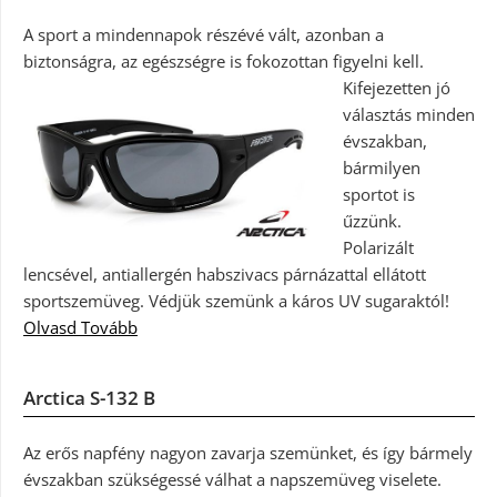
A sport a mindennapok részévé vált, azonban a
biztonságra, az egészségre is fokozottan figyelni kell.
Kifejezetten jó
választás minden
évszakban,
bármilyen
sportot is
űzzünk.
Polarizált
lencsével, antiallergén habszivacs párnázattal ellátott
sportszemüveg. Védjük szemünk a káros UV sugaraktól!
Olvasd Tovább
Arctica S-132 B
Az erős napfény nagyon zavarja szemünket, és így bármely
évszakban szükségessé válhat a napszemüveg viselete.