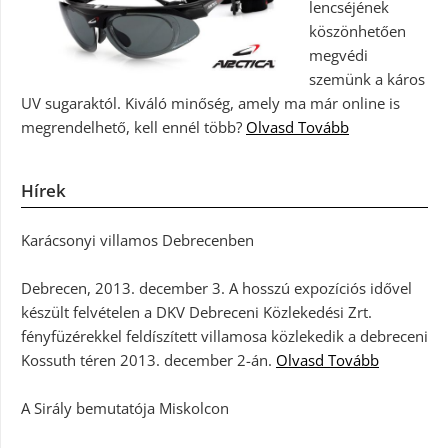
lencséjének
köszönhetően
megvédi
szemünk a káros
UV sugaraktól. Kiváló minőség, amely ma már online is
megrendelhető, kell ennél több?
Olvasd Tovább
Hírek
Karácsonyi villamos Debrecenben
Debrecen, 2013. december 3. A hosszú expozíciós idővel
készült felvételen a DKV Debreceni Közlekedési Zrt.
fényfüzérekkel feldíszített villamosa közlekedik a debreceni
Kossuth téren 2013. december 2-án.
Olvasd Tovább
A Sirály bemutatója Miskolcon