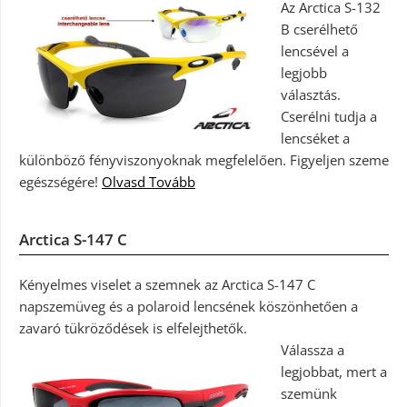
Az Arctica S-132
B cserélhető
lencsével a
legjobb
választás.
Cserélni tudja a
lencséket a
különböző fényviszonyoknak megfelelően. Figyeljen szeme
egészségére!
Olvasd Tovább
Arctica S-147 C
Kényelmes viselet a szemnek az Arctica S-147 C
napszemüveg és a polaroid lencsének köszönhetően a
zavaró tükröződések is elfelejthetők.
Válassza a
legjobbat, mert a
szemünk