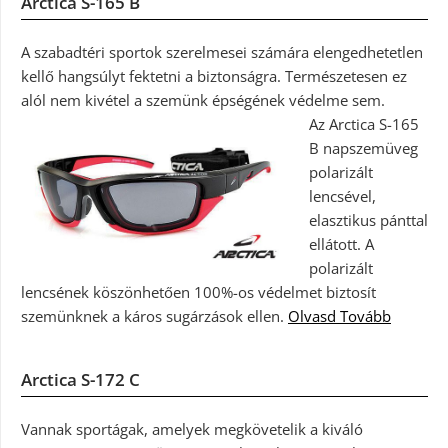
Arctica S-165 B
A szabadtéri sportok szerelmesei számára elengedhetetlen
kellő hangsúlyt fektetni a biztonságra. Természetesen ez
alól nem kivétel a szemünk épségének védelme sem.
Az Arctica S-165
B napszemüveg
polarizált
lencsével,
elasztikus pánttal
ellátott. A
polarizált
lencsének köszönhetően 100%-os védelmet biztosít
szemünknek a káros sugárzások ellen.
Olvasd Tovább
Arctica S-172 C
Vannak sportágak, amelyek megkövetelik a kiváló