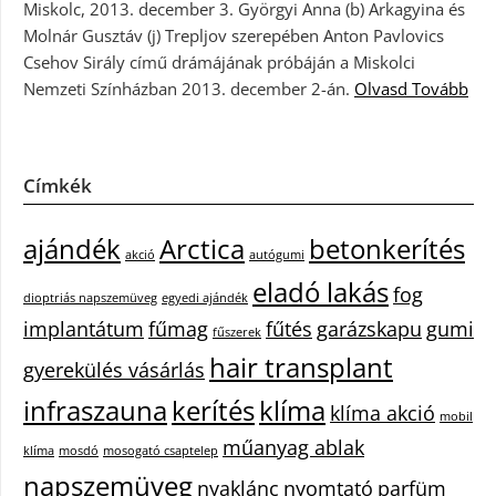
Miskolc, 2013. december 3. Györgyi Anna (b) Arkagyina és
Molnár Gusztáv (j) Trepljov szerepében Anton Pavlovics
Csehov Sirály című drámájának próbáján a Miskolci
Nemzeti Színházban 2013. december 2-án.
Olvasd Tovább
Címkék
ajándék
Arctica
betonkerítés
akció
autógumi
eladó lakás
fog
dioptriás napszemüveg
egyedi ajándék
implantátum
fűmag
fűtés
garázskapu
gumi
fűszerek
hair transplant
gyerekülés vásárlás
infraszauna
kerítés
klíma
klíma akció
mobil
műanyag ablak
klíma
mosdó
mosogató csaptelep
napszemüveg
nyaklánc
nyomtató
parfüm