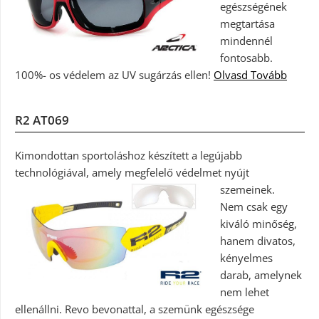
egészségének
megtartása
mindennél
fontosabb.
100%- os védelem az UV sugárzás ellen!
Olvasd Tovább
R2 AT069
Kimondottan sportoláshoz készített a legújabb
technológiával, amely megfelelő védelmet nyújt
szemeinek.
Nem csak egy
kiváló minőség,
hanem divatos,
kényelmes
darab, amelynek
nem lehet
ellenállni. Revo bevonattal, a szemünk egészsége