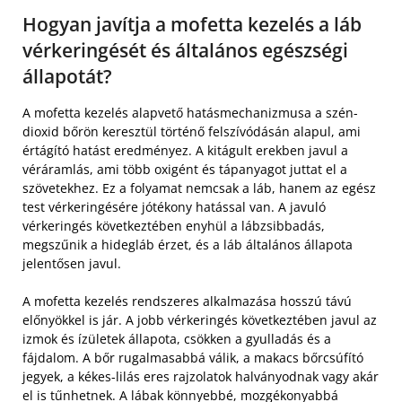
Hogyan javítja a mofetta kezelés a láb
vérkeringését és általános egészségi
állapotát?
A mofetta kezelés alapvető hatásmechanizmusa a szén-
dioxid bőrön keresztül történő felszívódásán alapul, ami
értágító hatást eredményez. A kitágult erekben javul a
véráramlás, ami több oxigént és tápanyagot juttat el a
szövetekhez. Ez a folyamat nemcsak a láb, hanem az egész
test vérkeringésére jótékony hatással van. A javuló
vérkeringés következtében enyhül a lábzsibbadás,
megszűnik a hidegláb érzet, és a láb általános állapota
jelentősen javul.
A mofetta kezelés rendszeres alkalmazása hosszú távú
előnyökkel is jár. A jobb vérkeringés következtében javul az
izmok és ízületek állapota, csökken a gyulladás és a
fájdalom. A bőr rugalmasabbá válik, a makacs bőrcsúfító
jegyek, a kékes-lilás eres rajzolatok halványodnak vagy akár
el is tűnhetnek. A lábak könnyebbé, mozgékonyabbá