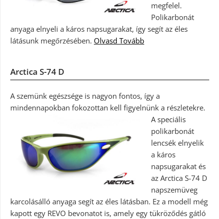
megfelel.
Polikarbonát
anyaga elnyeli a káros napsugarakat, így segít az éles
látásunk megőrzésében.
Olvasd Tovább
Arctica S-74 D
A szemünk egészsége is nagyon fontos, így a
mindennapokban fokozottan kell figyelnünk a részletekre.
A speciális
polikarbonát
lencsék elnyelik
a káros
napsugarakat és
az Arctica S-74 D
napszemüveg
karcolásálló anyaga segít az éles látásban. Ez a modell még
kapott egy REVO bevonatot is, amely egy tükröződés gátló