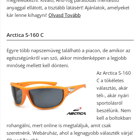
anyaggal ellátott, a tisztább látásért! Ajánlatok, amelyeket
kár lenne kihagyni!
Olvasd Tovább
Arctica S-160 C
Egyre több napszemüveg található a piacon, de amikor az
egészségünkről van szó, akkor mindenképpen a legjobb
minőség mellett kell dönteni.
Az Arctica S-160
C a tökéletes
választás, akár
téli-, akár nyári
sportolásról
beszélünk. Nem
kell a boltokban
rohangálni, mert online is megtaláljuk, amit csak
szeretnénk. Webáruház, ahol a legnagyobb választék várja!