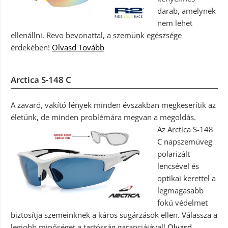
darab, amelynek
nem lehet
ellenállni. Revo bevonattal, a szemünk egészsége
érdekében!
Olvasd Tovább
Arctica S-148 C
A zavaró, vakító fények minden évszakban megkeserítik az
életünk, de minden problémára megvan a megoldás.
Az Arctica S-148
C napszemüveg
polarizált
lencsével és
optikai kerettel a
legmagasabb
fokú védelmet
biztosítja szemeinknek a káros sugárzások ellen. Válassza a
legjobb minőséget a tartósság garanciájával!
Olvasd