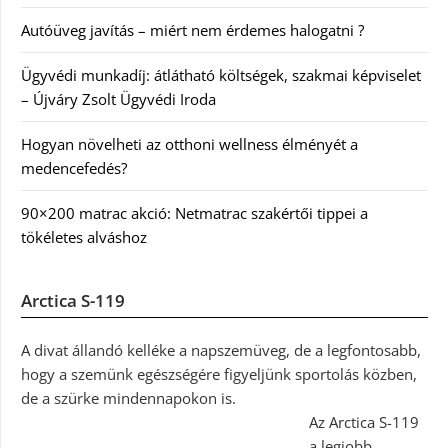
Autóüveg javítás – miért nem érdemes halogatni ?
Ügyvédi munkadíj: átlátható költségek, szakmai képviselet
– Újváry Zsolt Ügyvédi Iroda
Hogyan növelheti az otthoni wellness élményét a
medencefedés?
90×200 matrac akció: Netmatrac szakértői tippei a
tökéletes alváshoz
Arctica S-119
A divat állandó kelléke a napszemüveg, de a legfontosabb,
hogy a szemünk egészségére figyeljünk sportolás közben,
de a szürke mindennapokon is.
Az Arctica S-119
a legjobb