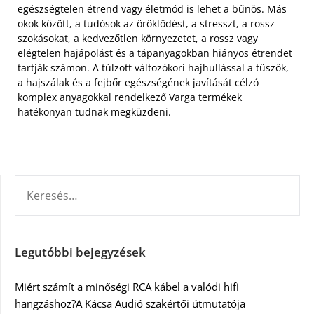
egészségtelen étrend vagy életmód is lehet a bűnös. Más
okok között, a tudósok az öröklődést, a stresszt, a rossz
szokásokat, a kedvezőtlen környezetet, a rossz vagy
elégtelen hajápolást és a tápanyagokban hiányos étrendet
tartják számon. A túlzott változókori hajhullással a tüszők,
a hajszálak és a fejbőr egészségének javítását célzó
komplex anyagokkal rendelkező Varga termékek
hatékonyan tudnak megküzdeni.
KERESÉS:
Legutóbbi bejegyzések
Miért számít a minőségi RCA kábel a valódi hifi
hangzáshoz?A Kácsa Audió szakértői útmutatója