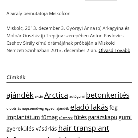
A Sirály bemutatója Miskolcon
Miskolc, 2013. december 3. Györgyi Anna (b) Arkagyina és
Molnár Gusztáv (j) Trepljov szerepében Anton Pavlovics
Csehov Sirály című drámájának próbáján a Miskolci
Nemzeti Színházban 2013. december 2-án.
Olvasd Tovább
Címkék
ajándék
Arctica
betonkerítés
akció
autógumi
eladó lakás
fog
dioptriás napszemüveg
egyedi ajándék
implantátum
fűmag
fűtés
garázskapu
gumi
fűszerek
hair transplant
gyerekülés vásárlás