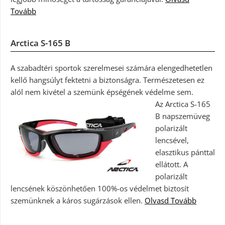
Tovább
Arctica S-165 B
A szabadtéri sportok szerelmesei számára elengedhetetlen
kellő hangsúlyt fektetni a biztonságra. Természetesen ez
alól nem kivétel a szemünk épségének védelme sem.
Az Arctica S-165
B napszemüveg
polarizált
lencsével,
elasztikus pánttal
ellátott. A
polarizált
lencsének köszönhetően 100%-os védelmet biztosít
szemünknek a káros sugárzások ellen.
Olvasd Tovább