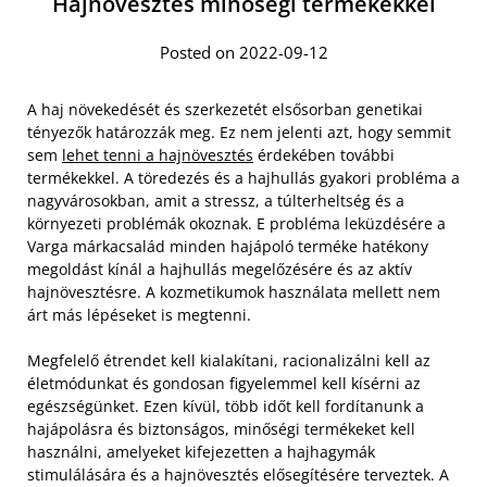
Hajnövesztés minőségi termékekkel
Posted on 2022-09-12
A haj növekedését és szerkezetét elsősorban genetikai
tényezők határozzák meg. Ez nem jelenti azt, hogy semmit
sem
lehet tenni a hajnövesztés
érdekében további
termékekkel. A töredezés és a hajhullás gyakori probléma a
nagyvárosokban, amit a stressz, a túlterheltség és a
környezeti problémák okoznak. E probléma leküzdésére a
Varga márkacsalád minden hajápoló terméke hatékony
megoldást kínál a hajhullás megelőzésére és az aktív
hajnövesztésre. A kozmetikumok használata mellett nem
árt más lépéseket is megtenni.
Megfelelő étrendet kell kialakítani, racionalizálni kell az
életmódunkat és gondosan figyelemmel kell kísérni az
egészségünket. Ezen kívül, több időt kell fordítanunk a
hajápolásra és biztonságos, minőségi termékeket kell
használni, amelyeket kifejezetten a hajhagymák
stimulálására és a hajnövesztés elősegítésére terveztek. A