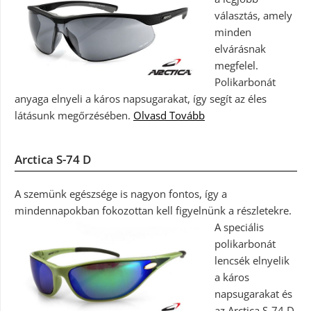
választás, amely
minden
elvárásnak
megfelel.
Polikarbonát
anyaga elnyeli a káros napsugarakat, így segít az éles
látásunk megőrzésében.
Olvasd Tovább
Arctica S-74 D
A szemünk egészsége is nagyon fontos, így a
mindennapokban fokozottan kell figyelnünk a részletekre.
A speciális
polikarbonát
lencsék elnyelik
a káros
napsugarakat és
az Arctica S-74 D