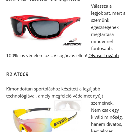
Válassza a
legjobbat, mert a
szemünk
egészségének
megtartása
mindennél
fontosabb.
100%- os védelem az UV sugárzás ellen!
Olvasd Tovább
R2 AT069
Kimondottan sportoláshoz készített a legújabb
technológiával, amely megfelelő védelmet nyújt
szemeinek.
Nem csak egy
kiváló minőség,
hanem divatos,
kényelmes