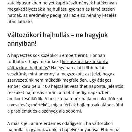
katalógusunkban helyet kapó készítmények hatékonyan
megakadályozzák a hajhullást, gyorsan és kíméletesen
hatnak, az eredmény pedig már az első néhány kezelés
után látható.
Változókori hajhullás – ne hagyjuk
annyiban!
A hajvesztés sok középkorú embert érint. Honnan
tudhatjuk, hogy mikor kezd
kicsúszni a kezünkből a
változókori hajhullás
? Ha egy nap alatt több hajat
veszítünk, mint amennyi a megszokott, azt jelzi, hogy a
szervezetünk nem működik megfelelően. Egy átlagos
ember körülbelül 100 hajszálat veszíthet naponta. Jelentős
részüket hajmosás során, a többit pedig napközben,
amikor fésülködik. A hosszú hajú nők hajlamosak eltúlozni
a veszteség mértékét, míg a férfiak hajlamosak alábecsülni
a problémát és a szőnyeg alá söpörni.
A másik jel, amire érdemes odafigyelni, ha változókori
hajhullásra gyanakszunk, a haj elvékonyodása. Ebben az