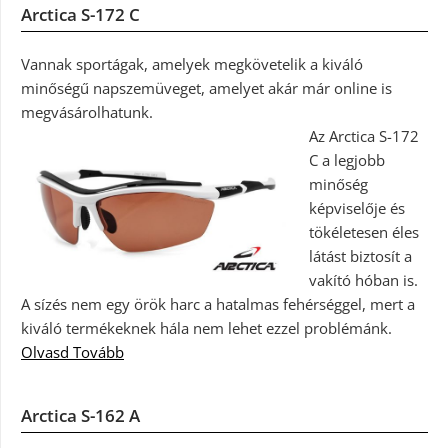
Arctica S-172 C
Vannak sportágak, amelyek megkövetelik a kiváló
minőségű napszemüveget, amelyet akár már online is
megvásárolhatunk.
Az Arctica S-172
C a legjobb
minőség
képviselője és
tökéletesen éles
látást biztosít a
vakító hóban is.
A sízés nem egy örök harc a hatalmas fehérséggel, mert a
kiváló termékeknek hála nem lehet ezzel problémánk.
Olvasd Tovább
Arctica S-162 A