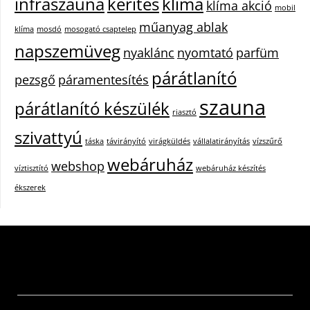
infraszauna
kerítés
klíma
klíma akció
mobil
műanyag ablak
klíma
mosdó
mosogató csaptelep
napszemüveg
nyaklánc
nyomtató
parfüm
párátlanító
pezsgő
páramentesítés
szauna
párátlanító készülék
riasztó
szivattyú
táska
távirányító
virágküldés
vállalatirányítás
vízszűrő
webáruház
webshop
víztisztító
webáruház készítés
ékszerek