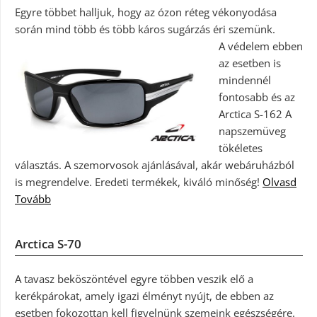
Egyre többet halljuk, hogy az ózon réteg vékonyodása
során mind több és több káros sugárzás éri szemünk.
A védelem ebben
az esetben is
mindennél
fontosabb és az
Arctica S-162 A
napszemüveg
tökéletes
választás. A szemorvosok ajánlásával, akár webáruházból
is megrendelve. Eredeti termékek, kiváló minőség!
Olvasd
Tovább
Arctica S-70
A tavasz beköszöntével egyre többen veszik elő a
kerékpárokat, amely igazi élményt nyújt, de ebben az
esetben fokozottan kell figyelnünk szemeink egészségére.