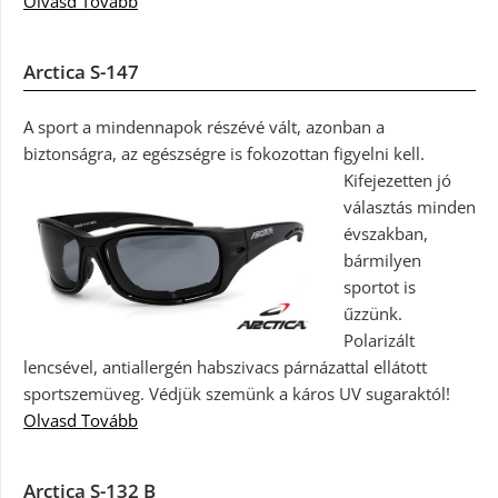
Olvasd Tovább
Arctica S-147
A sport a mindennapok részévé vált, azonban a
biztonságra, az egészségre is fokozottan figyelni kell.
Kifejezetten jó
választás minden
évszakban,
bármilyen
sportot is
űzzünk.
Polarizált
lencsével, antiallergén habszivacs párnázattal ellátott
sportszemüveg. Védjük szemünk a káros UV sugaraktól!
Olvasd Tovább
Arctica S-132 B