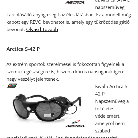
napszemüveg
karcolásálló anyaga segít az éles látásban. Ez a modell még
kapott egy REVO bevonatot is, amely egy tükröződés gátló
bevonat.
Olvasd Tovább
Arctica S-42 P
Az extrém sportok szerelmesei is fokozottan figyelnek a
szemük egészségére is, hiszen a káros napsugarak igen
nagy veszélyt jelentenek.
Kiváló Arctica S-
42 P
Napszemüveg a
tökéletes
védelemért,
amelyről nem
szabad
megfeledkezni. Kiváló, Anti-fog párásodás mentesítő