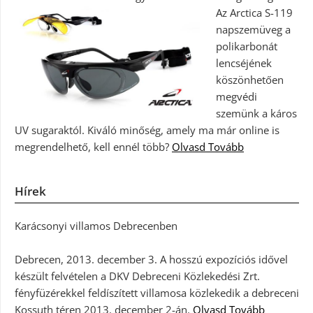
Az Arctica S-119
napszemüveg a
polikarbonát
lencséjének
köszönhetően
megvédi
szemünk a káros
UV sugaraktól. Kiváló minőség, amely ma már online is
megrendelhető, kell ennél több?
Olvasd Tovább
Hírek
Karácsonyi villamos Debrecenben
Debrecen, 2013. december 3. A hosszú expozíciós idővel
készült felvételen a DKV Debreceni Közlekedési Zrt.
fényfüzérekkel feldíszített villamosa közlekedik a debreceni
Kossuth téren 2013. december 2-án.
Olvasd Tovább