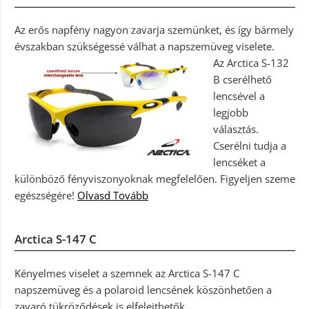
Az erős napfény nagyon zavarja szemünket, és így bármely
évszakban szükségessé válhat a napszemüveg viselete.
Az Arctica S-132
B cserélhető
lencsével a
legjobb
választás.
Cserélni tudja a
lencséket a
különböző fényviszonyoknak megfelelően. Figyeljen szeme
egészségére!
Olvasd Tovább
Arctica S-147 C
Kényelmes viselet a szemnek az Arctica S-147 C
napszemüveg és a polaroid lencsének köszönhetően a
zavaró tükröződések is elfelejthetők.