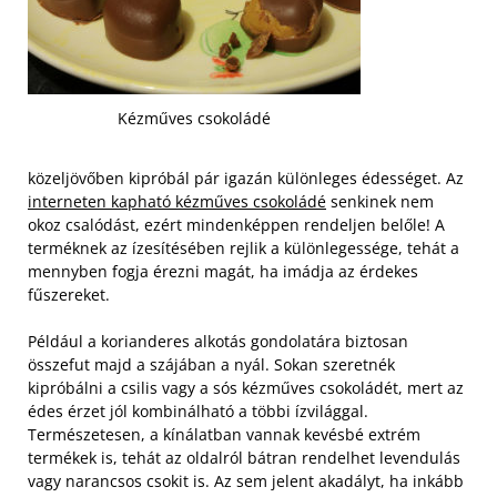
Kézműves csokoládé
közeljövőben kipróbál pár igazán különleges édességet. Az
interneten kapható kézműves csokoládé
senkinek nem
okoz csalódást, ezért mindenképpen rendeljen belőle! A
terméknek az ízesítésében rejlik a különlegessége, tehát a
mennyben fogja érezni magát, ha imádja az érdekes
fűszereket.
Például a korianderes alkotás gondolatára biztosan
összefut majd a szájában a nyál. Sokan szeretnék
kipróbálni a csilis vagy a sós kézműves csokoládét, mert az
édes érzet jól kombinálható a többi ízvilággal.
Természetesen, a kínálatban vannak kevésbé extrém
termékek is, tehát az oldalról bátran rendelhet levendulás
vagy narancsos csokit is. Az sem jelent akadályt, ha inkább