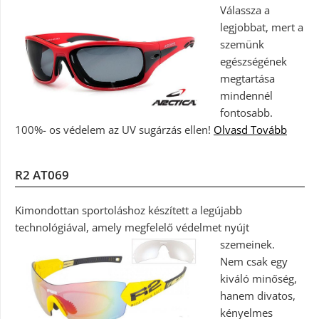
Válassza a
legjobbat, mert a
szemünk
egészségének
megtartása
mindennél
fontosabb.
100%- os védelem az UV sugárzás ellen!
Olvasd Tovább
R2 AT069
Kimondottan sportoláshoz készített a legújabb
technológiával, amely megfelelő védelmet nyújt
szemeinek.
Nem csak egy
kiváló minőség,
hanem divatos,
kényelmes