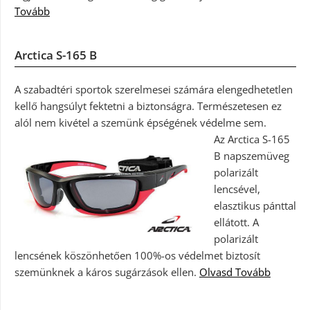
Tovább
Arctica S-165 B
A szabadtéri sportok szerelmesei számára elengedhetetlen
kellő hangsúlyt fektetni a biztonságra. Természetesen ez
alól nem kivétel a szemünk épségének védelme sem.
Az Arctica S-165
B napszemüveg
polarizált
lencsével,
elasztikus pánttal
ellátott. A
polarizált
lencsének köszönhetően 100%-os védelmet biztosít
szemünknek a káros sugárzások ellen.
Olvasd Tovább