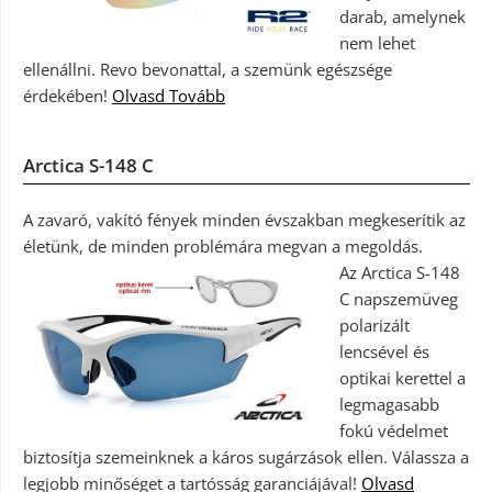
darab, amelynek
nem lehet
ellenállni. Revo bevonattal, a szemünk egészsége
érdekében!
Olvasd Tovább
Arctica S-148 C
A zavaró, vakító fények minden évszakban megkeserítik az
életünk, de minden problémára megvan a megoldás.
Az Arctica S-148
C napszemüveg
polarizált
lencsével és
optikai kerettel a
legmagasabb
fokú védelmet
biztosítja szemeinknek a káros sugárzások ellen. Válassza a
legjobb minőséget a tartósság garanciájával!
Olvasd