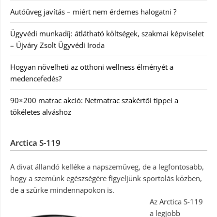
Autóüveg javítás – miért nem érdemes halogatni ?
Ügyvédi munkadíj: átlátható költségek, szakmai képviselet
– Újváry Zsolt Ügyvédi Iroda
Hogyan növelheti az otthoni wellness élményét a
medencefedés?
90×200 matrac akció: Netmatrac szakértői tippei a
tökéletes alváshoz
Arctica S-119
A divat állandó kelléke a napszemüveg, de a legfontosabb,
hogy a szemünk egészségére figyeljünk sportolás közben,
de a szürke mindennapokon is.
Az Arctica S-119
a legjobb