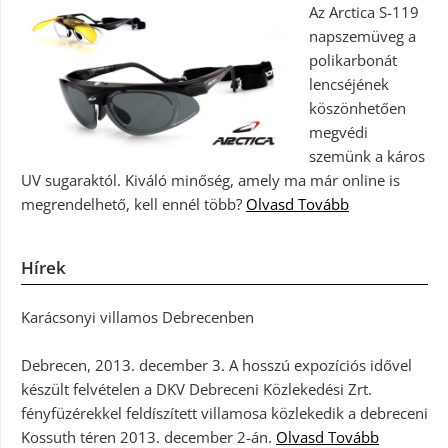
Az Arctica S-119
napszemüveg a
polikarbonát
lencséjének
köszönhetően
megvédi
szemünk a káros
UV sugaraktól. Kiváló minőség, amely ma már online is
megrendelhető, kell ennél több?
Olvasd Tovább
Hírek
Karácsonyi villamos Debrecenben
Debrecen, 2013. december 3. A hosszú expozíciós idővel
készült felvételen a DKV Debreceni Közlekedési Zrt.
fényfüzérekkel feldíszített villamosa közlekedik a debreceni
Kossuth téren 2013. december 2-án.
Olvasd Tovább