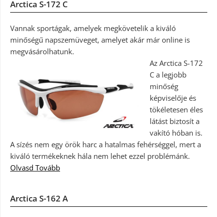
Arctica S-172 C
Vannak sportágak, amelyek megkövetelik a kiváló
minőségű napszemüveget, amelyet akár már online is
megvásárolhatunk.
Az Arctica S-172
C a legjobb
minőség
képviselője és
tökéletesen éles
látást biztosít a
vakító hóban is.
A sízés nem egy örök harc a hatalmas fehérséggel, mert a
kiváló termékeknek hála nem lehet ezzel problémánk.
Olvasd Tovább
Arctica S-162 A