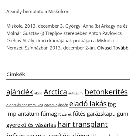
A Sirály bemutatója Miskolcon
Miskolc, 2013. december 3. Györgyi Anna (b) Arkagyina és
Molnár Gusztáv (j) Trepljov szerepében Anton Pavlovics
Csehov Sirály című drámájának próbáján a Miskolci
Nemzeti Színházban 2013. december 2-án.
Olvasd Tovább
Címkék
ajándék
Arctica
betonkerítés
akció
autógumi
eladó lakás
fog
dioptriás napszemüveg
egyedi ajándék
implantátum
fűmag
fűtés
garázskapu
gumi
fűszerek
hair transplant
gyerekülés vásárlás
infraszauna
kerítés
klíma