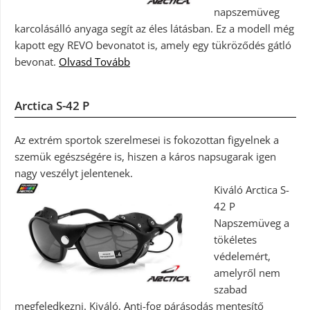
napszemüveg
karcolásálló anyaga segít az éles látásban. Ez a modell még
kapott egy REVO bevonatot is, amely egy tükröződés gátló
bevonat.
Olvasd Tovább
Arctica S-42 P
Az extrém sportok szerelmesei is fokozottan figyelnek a
szemük egészségére is, hiszen a káros napsugarak igen
nagy veszélyt jelentenek.
Kiváló Arctica S-
42 P
Napszemüveg a
tökéletes
védelemért,
amelyről nem
szabad
megfeledkezni. Kiváló, Anti-fog párásodás mentesítő