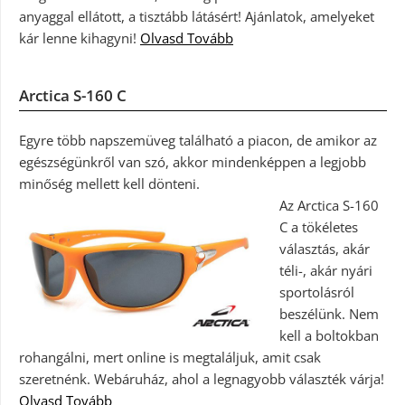
anyaggal ellátott, a tisztább látásért! Ajánlatok, amelyeket
kár lenne kihagyni!
Olvasd Tovább
Arctica S-160 C
Egyre több napszemüveg található a piacon, de amikor az
egészségünkről van szó, akkor mindenképpen a legjobb
minőség mellett kell dönteni.
Az Arctica S-160
C a tökéletes
választás, akár
téli-, akár nyári
sportolásról
beszélünk. Nem
kell a boltokban
rohangálni, mert online is megtaláljuk, amit csak
szeretnénk. Webáruház, ahol a legnagyobb választék várja!
Olvasd Tovább