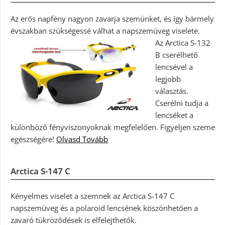
Az erős napfény nagyon zavarja szemünket, és így bármely
évszakban szükségessé válhat a napszemüveg viselete.
Az Arctica S-132
B cserélhető
lencsével a
legjobb
választás.
Cserélni tudja a
lencséket a
különböző fényviszonyoknak megfelelően. Figyeljen szeme
egészségére!
Olvasd Tovább
Arctica S-147 C
Kényelmes viselet a szemnek az Arctica S-147 C
napszemüveg és a polaroid lencsének köszönhetően a
zavaró tükröződések is elfelejthetők.