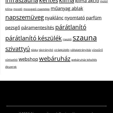
klíma akció
mobil
műanyag ablak
klíma
mosdó
mosogató csaptelep
napszemüveg
nyaklánc
nyomtató
parfüm
párátlanító
pezsgő
páramentesítés
szauna
párátlanító készülék
riasztó
szivattyú
táska
távirányító
virágküldés
vállalatirányítás
vízszűrő
webáruház
webshop
víztisztító
webáruház készítés
ékszerek