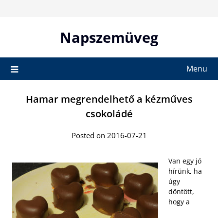
Skip
to
content
Napszemüveg
Menu
Hamar megrendelhető a kézműves
csokoládé
Posted on 2016-07-21
Van egy jó
hírünk, ha
úgy
döntött,
hogy a