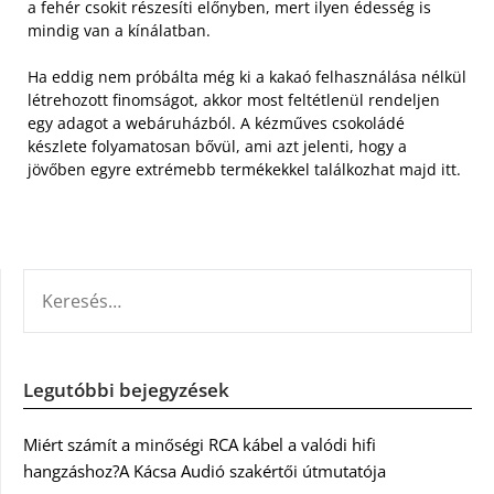
a fehér csokit részesíti előnyben, mert ilyen édesség is
mindig van a kínálatban.
Ha eddig nem próbálta még ki a kakaó felhasználása nélkül
létrehozott finomságot, akkor most feltétlenül rendeljen
egy adagot a webáruházból. A kézműves csokoládé
készlete folyamatosan bővül, ami azt jelenti, hogy a
jövőben egyre extrémebb termékekkel találkozhat majd itt.
KERESÉS:
Legutóbbi bejegyzések
Miért számít a minőségi RCA kábel a valódi hifi
hangzáshoz?A Kácsa Audió szakértői útmutatója