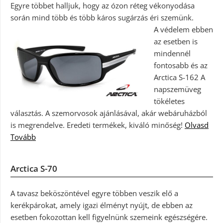
Egyre többet halljuk, hogy az ózon réteg vékonyodása
során mind több és több káros sugárzás éri szemünk.
A védelem ebben
az esetben is
mindennél
fontosabb és az
Arctica S-162 A
napszemüveg
tökéletes
választás. A szemorvosok ajánlásával, akár webáruházból
is megrendelve. Eredeti termékek, kiváló minőség!
Olvasd
Tovább
Arctica S-70
A tavasz beköszöntével egyre többen veszik elő a
kerékpárokat, amely igazi élményt nyújt, de ebben az
esetben fokozottan kell figyelnünk szemeink egészségére.