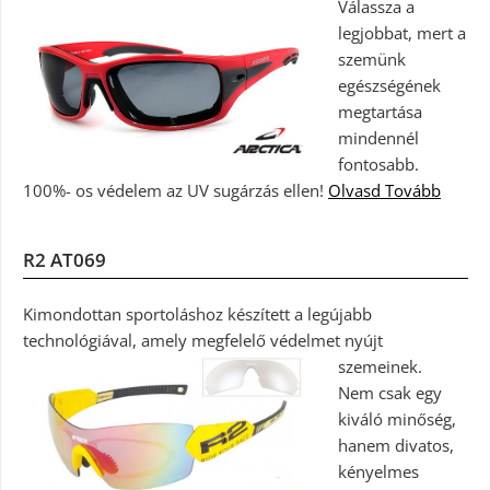
Válassza a
legjobbat, mert a
szemünk
egészségének
megtartása
mindennél
fontosabb.
100%- os védelem az UV sugárzás ellen!
Olvasd Tovább
R2 AT069
Kimondottan sportoláshoz készített a legújabb
technológiával, amely megfelelő védelmet nyújt
szemeinek.
Nem csak egy
kiváló minőség,
hanem divatos,
kényelmes