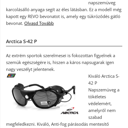
napszemüveg
karcolásálló anyaga segít az éles látásban. Ez a modell még
kapott egy REVO bevonatot is, amely egy tükröződés gátló
bevonat.
Olvasd Tovább
Arctica S-42 P
Az extrém sportok szerelmesei is fokozottan figyelnek a
szemük egészségére is, hiszen a káros napsugarak igen
nagy veszélyt jelentenek.
Kiváló Arctica S-
42 P
Napszemüveg a
tökéletes
védelemért,
amelyről nem
szabad
megfeledkezni. Kiváló, Anti-fog párásodás mentesítő