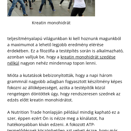
Kreatin monohidrát
teljesítményalapú világunkban ki kell hoznunk magunkból
a maximumot a lehető legjobb eredmény elérése
érdekében. Ez a filozófia a testépítés során is alkalmazható,
azonban valljuk be, hogy a
kreatin monohidrát szedése
nélkül
nagyon nehéz mindennap topon lenni.
Mióta a kutatások bebizonyították, hogy a napi három
grammnál nagyobb adagban fogyasztott készítmény képes
fokozni az állóképességet, azóta a testépítők közül
rengetegen döntöttek úgy, hogy rendszeresen szednek az
edzés előtt kreatin monohidrátot.
A Nutrition Trade honlapján például mindig kapható ez a
szer, éppen ezért Ön is nézze meg a kínálatot, ha
hatékonyabban kíván edzeni. A fokozott ATP-
termelődésnek köszönhetően azt veheti észre, hogy már