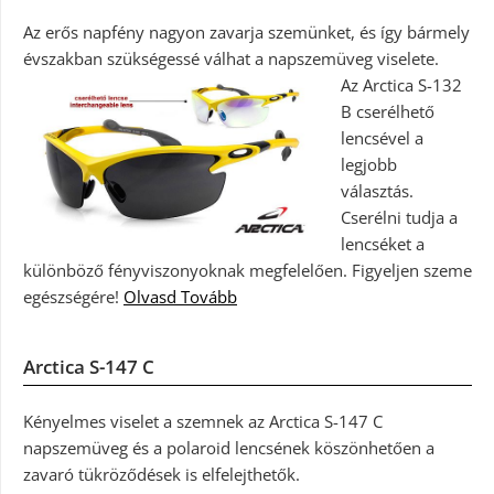
Az erős napfény nagyon zavarja szemünket, és így bármely
évszakban szükségessé válhat a napszemüveg viselete.
Az Arctica S-132
B cserélhető
lencsével a
legjobb
választás.
Cserélni tudja a
lencséket a
különböző fényviszonyoknak megfelelően. Figyeljen szeme
egészségére!
Olvasd Tovább
Arctica S-147 C
Kényelmes viselet a szemnek az Arctica S-147 C
napszemüveg és a polaroid lencsének köszönhetően a
zavaró tükröződések is elfelejthetők.