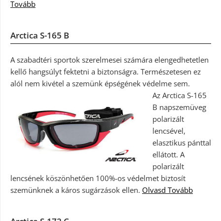
Tovább
Arctica S-165 B
A szabadtéri sportok szerelmesei számára elengedhetetlen
kellő hangsúlyt fektetni a biztonságra. Természetesen ez
alól nem kivétel a szemünk épségének védelme sem.
Az Arctica S-165
B napszemüveg
polarizált
lencsével,
elasztikus pánttal
ellátott. A
polarizált
lencsének köszönhetően 100%-os védelmet biztosít
szemünknek a káros sugárzások ellen.
Olvasd Tovább