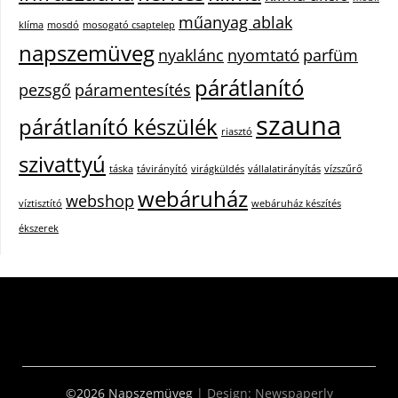
műanyag ablak
klíma
mosdó
mosogató csaptelep
napszemüveg
nyaklánc
nyomtató
parfüm
párátlanító
pezsgő
páramentesítés
szauna
párátlanító készülék
riasztó
szivattyú
táska
távirányító
virágküldés
vállalatirányítás
vízszűrő
webáruház
webshop
víztisztító
webáruház készítés
ékszerek
©2026 Napszemüveg
| Design:
Newspaperly