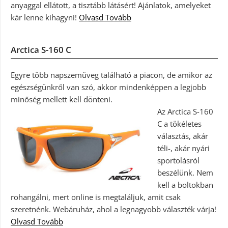
anyaggal ellátott, a tisztább látásért! Ajánlatok, amelyeket
kár lenne kihagyni!
Olvasd Tovább
Arctica S-160 C
Egyre több napszemüveg található a piacon, de amikor az
egészségünkről van szó, akkor mindenképpen a legjobb
minőség mellett kell dönteni.
Az Arctica S-160
C a tökéletes
választás, akár
téli-, akár nyári
sportolásról
beszélünk. Nem
kell a boltokban
rohangálni, mert online is megtaláljuk, amit csak
szeretnénk. Webáruház, ahol a legnagyobb választék várja!
Olvasd Tovább