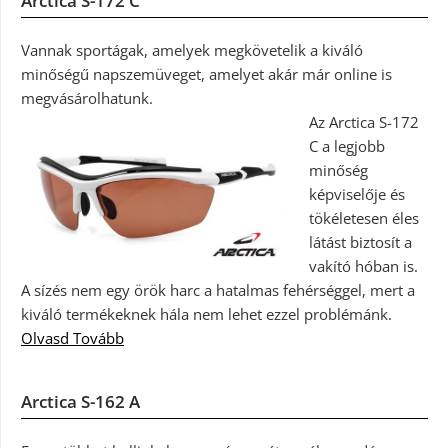
Arctica S-172 C
Vannak sportágak, amelyek megkövetelik a kiváló
minőségű napszemüveget, amelyet akár már online is
megvásárolhatunk.
Az Arctica S-172
C a legjobb
minőség
képviselője és
tökéletesen éles
látást biztosít a
vakító hóban is.
A sízés nem egy örök harc a hatalmas fehérséggel, mert a
kiváló termékeknek hála nem lehet ezzel problémánk.
Olvasd Tovább
Arctica S-162 A