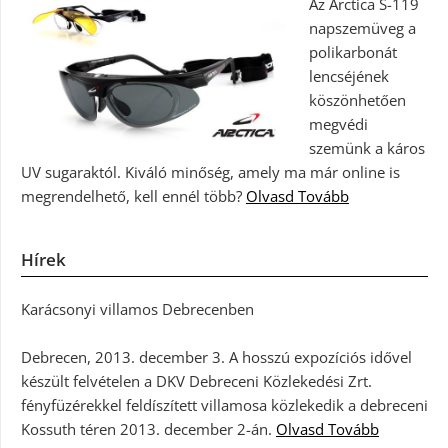
Az Arctica S-119
napszemüveg a
polikarbonát
lencséjének
köszönhetően
megvédi
szemünk a káros
UV sugaraktól. Kiváló minőség, amely ma már online is
megrendelhető, kell ennél több?
Olvasd Tovább
Hírek
Karácsonyi villamos Debrecenben
Debrecen, 2013. december 3. A hosszú expozíciós idővel
készült felvételen a DKV Debreceni Közlekedési Zrt.
fényfüzérekkel feldíszített villamosa közlekedik a debreceni
Kossuth téren 2013. december 2-án.
Olvasd Tovább