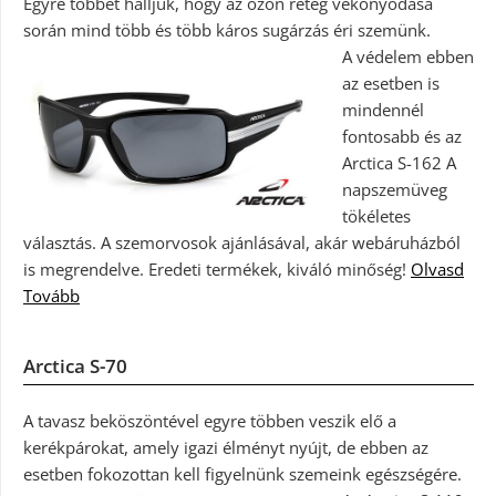
Egyre többet halljuk, hogy az ózon réteg vékonyodása
során mind több és több káros sugárzás éri szemünk.
A védelem ebben
az esetben is
mindennél
fontosabb és az
Arctica S-162 A
napszemüveg
tökéletes
választás. A szemorvosok ajánlásával, akár webáruházból
is megrendelve. Eredeti termékek, kiváló minőség!
Olvasd
Tovább
Arctica S-70
A tavasz beköszöntével egyre többen veszik elő a
kerékpárokat, amely igazi élményt nyújt, de ebben az
esetben fokozottan kell figyelnünk szemeink egészségére.