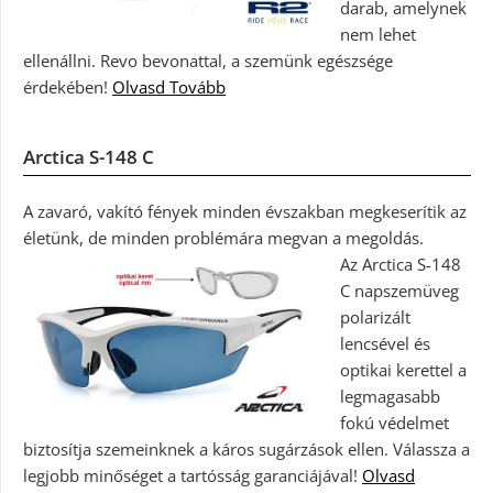
darab, amelynek
nem lehet
ellenállni. Revo bevonattal, a szemünk egészsége
érdekében!
Olvasd Tovább
Arctica S-148 C
A zavaró, vakító fények minden évszakban megkeserítik az
életünk, de minden problémára megvan a megoldás.
Az Arctica S-148
C napszemüveg
polarizált
lencsével és
optikai kerettel a
legmagasabb
fokú védelmet
biztosítja szemeinknek a káros sugárzások ellen. Válassza a
legjobb minőséget a tartósság garanciájával!
Olvasd