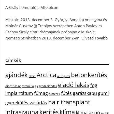
A Sirály bemutatója Miskolcon
Miskolc, 2013. december 3. Györgyi Anna (b) Arkagyina és
Molnár Gusztáv (j) Trepljov szerepében Anton Pavlovics
Csehov Sirály című drámájának próbáján a Miskolci
Nemzeti Színházban 2013. december 2-án.
Olvasd Tovább
Címkék
ajándék
Arctica
betonkerítés
akció
autógumi
eladó lakás
fog
dioptriás napszemüveg
egyedi ajándék
implantátum
fűmag
fűtés
garázskapu
gumi
fűszerek
hair transplant
gyerekülés vásárlás
infraszauna
kerítés
klíma
klíma akció
mobil