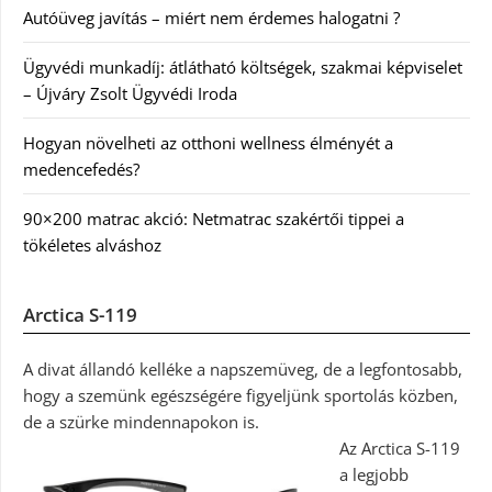
Autóüveg javítás – miért nem érdemes halogatni ?
Ügyvédi munkadíj: átlátható költségek, szakmai képviselet
– Újváry Zsolt Ügyvédi Iroda
Hogyan növelheti az otthoni wellness élményét a
medencefedés?
90×200 matrac akció: Netmatrac szakértői tippei a
tökéletes alváshoz
Arctica S-119
A divat állandó kelléke a napszemüveg, de a legfontosabb,
hogy a szemünk egészségére figyeljünk sportolás közben,
de a szürke mindennapokon is.
Az Arctica S-119
a legjobb