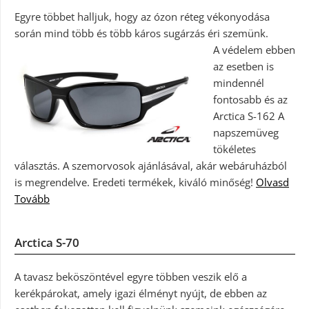
Egyre többet halljuk, hogy az ózon réteg vékonyodása
során mind több és több káros sugárzás éri szemünk.
A védelem ebben
az esetben is
mindennél
fontosabb és az
Arctica S-162 A
napszemüveg
tökéletes
választás. A szemorvosok ajánlásával, akár webáruházból
is megrendelve. Eredeti termékek, kiváló minőség!
Olvasd
Tovább
Arctica S-70
A tavasz beköszöntével egyre többen veszik elő a
kerékpárokat, amely igazi élményt nyújt, de ebben az