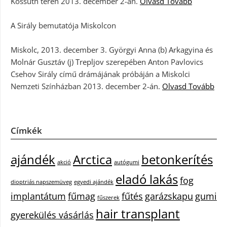
Kossuth téren 2013. december 2-án.
Olvasd Tovább
A Sirály bemutatója Miskolcon
Miskolc, 2013. december 3. Györgyi Anna (b) Arkagyina és
Molnár Gusztáv (j) Trepljov szerepében Anton Pavlovics
Csehov Sirály című drámájának próbáján a Miskolci
Nemzeti Színházban 2013. december 2-án.
Olvasd Tovább
Címkék
ajándék
Arctica
betonkerítés
akció
autógumi
eladó lakás
fog
dioptriás napszemüveg
egyedi ajándék
implantátum
fűmag
fűtés
garázskapu
gumi
fűszerek
hair transplant
gyerekülés vásárlás