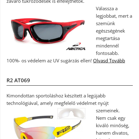
zavaró tükröződések is elfelejthetők.
Válassza a
legjobbat, mert a
szemünk
egészségének
megtartása
mindennél
fontosabb.
100%- os védelem az UV sugárzás ellen!
Olvasd Tovább
R2 AT069
Kimondottan sportoláshoz készített a legújabb
technológiával, amely megfelelő védelmet nyújt
szemeinek.
Nem csak egy
kiváló minőség,
hanem divatos,