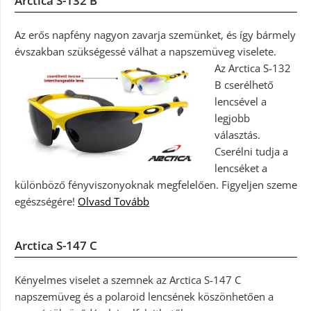
Arctica S-132 B
Az erős napfény nagyon zavarja szemünket, és így bármely
évszakban szükségessé válhat a napszemüveg viselete.
Az Arctica S-132
B cserélhető
lencsével a
legjobb
választás.
Cserélni tudja a
lencséket a
különböző fényviszonyoknak megfelelően. Figyeljen szeme
egészségére!
Olvasd Tovább
Arctica S-147 C
Kényelmes viselet a szemnek az Arctica S-147 C
napszemüveg és a polaroid lencsének köszönhetően a