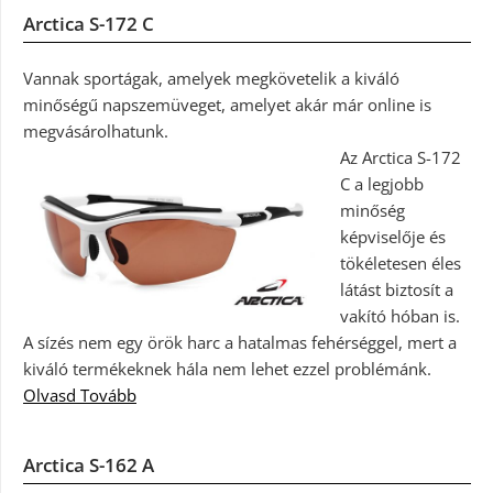
Arctica S-172 C
Vannak sportágak, amelyek megkövetelik a kiváló
minőségű napszemüveget, amelyet akár már online is
megvásárolhatunk.
Az Arctica S-172
C a legjobb
minőség
képviselője és
tökéletesen éles
látást biztosít a
vakító hóban is.
A sízés nem egy örök harc a hatalmas fehérséggel, mert a
kiváló termékeknek hála nem lehet ezzel problémánk.
Olvasd Tovább
Arctica S-162 A