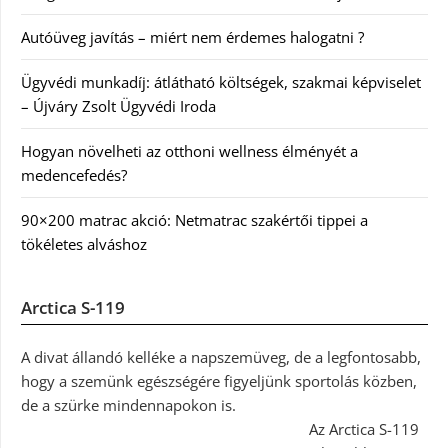
Autóüveg javítás – miért nem érdemes halogatni ?
Ügyvédi munkadíj: átlátható költségek, szakmai képviselet
– Újváry Zsolt Ügyvédi Iroda
Hogyan növelheti az otthoni wellness élményét a
medencefedés?
90×200 matrac akció: Netmatrac szakértői tippei a
tökéletes alváshoz
Arctica S-119
A divat állandó kelléke a napszemüveg, de a legfontosabb,
hogy a szemünk egészségére figyeljünk sportolás közben,
de a szürke mindennapokon is.
Az Arctica S-119