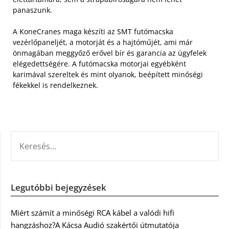
panaszunk.
A KoneCranes maga készíti az SMT futómacska
vezérlőpaneljét, a motorját és a hajtóműjét, ami már
önmagában meggyőző erővel bír és garancia az ügyfelek
elégedettségére. A futómacska motorjai egyébként
karimával szereltek és mint olyanok, beépített minőségi
fékekkel is rendelkeznek.
KERESÉS:
Legutóbbi bejegyzések
Miért számít a minőségi RCA kábel a valódi hifi
hangzáshoz?A Kácsa Audió szakértői útmutatója