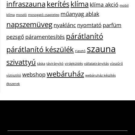
infraszauna
kerítés
klíma
klíma akció
mobil
műanyag ablak
klíma
mosdó
mosogató csaptelep
napszemüveg
nyaklánc
nyomtató
parfüm
párátlanító
pezsgő
páramentesítés
szauna
párátlanító készülék
riasztó
szivattyú
táska
távirányító
virágküldés
vállalatirányítás
vízszűrő
webáruház
webshop
víztisztító
webáruház készítés
ékszerek