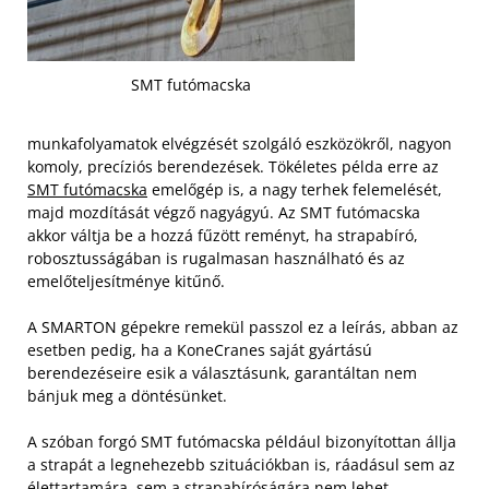
SMT futómacska
munkafolyamatok elvégzését szolgáló eszközökről, nagyon
komoly, precíziós berendezések. Tökéletes példa erre az
SMT futómacska
emelőgép is, a nagy terhek felemelését,
majd mozdítását végző nagyágyú. Az SMT futómacska
akkor váltja be a hozzá fűzött reményt, ha strapabíró,
robosztusságában is rugalmasan használható és az
emelőteljesítménye kitűnő.
A SMARTON gépekre remekül passzol ez a leírás, abban az
esetben pedig, ha a KoneCranes saját gyártású
berendezéseire esik a választásunk, garantáltan nem
bánjuk meg a döntésünket.
A szóban forgó SMT futómacska például bizonyítottan állja
a strapát a legnehezebb szituációkban is, ráadásul sem az
élettartamára, sem a strapabíróságára nem lehet