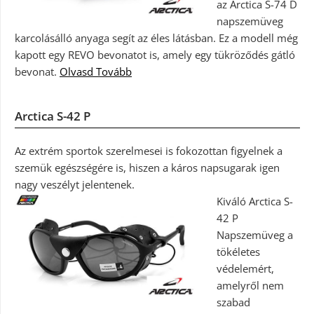
az Arctica S-74 D
napszemüveg
karcolásálló anyaga segít az éles látásban. Ez a modell még
kapott egy REVO bevonatot is, amely egy tükröződés gátló
bevonat.
Olvasd Tovább
Arctica S-42 P
Az extrém sportok szerelmesei is fokozottan figyelnek a
szemük egészségére is, hiszen a káros napsugarak igen
nagy veszélyt jelentenek.
Kiváló Arctica S-
42 P
Napszemüveg a
tökéletes
védelemért,
amelyről nem
szabad