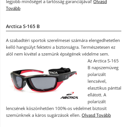
legjobb minőséget a tartósság garanciájával!
Olvasd
Tovább
Arctica S-165 B
A szabadtéri sportok szerelmesei számára elengedhetetlen
kellő hangsúlyt fektetni a biztonságra. Természetesen ez
alól nem kivétel a szemünk épségének védelme sem.
Az Arctica S-165
B napszemüveg
polarizált
lencsével,
elasztikus pánttal
ellátott. A
polarizált
lencsének köszönhetően 100%-os védelmet biztosít
szemünknek a káros sugárzások ellen.
Olvasd Tovább