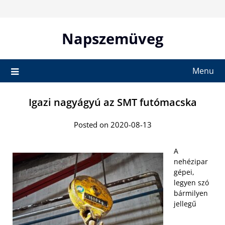
Skip
to
content
Napszemüveg
Menu
Igazi nagyágyú az SMT futómacska
Posted on 2020-08-13
A
nehézipar
gépei,
legyen szó
bármilyen
jellegű