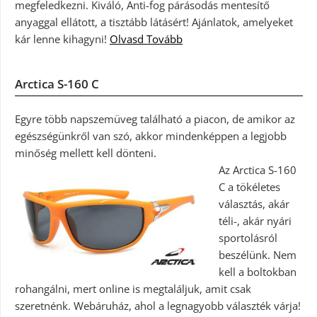
megfeledkezni. Kiváló, Anti-fog párásodás mentesítő
anyaggal ellátott, a tisztább látásért! Ajánlatok, amelyeket
kár lenne kihagyni!
Olvasd Tovább
Arctica S-160 C
Egyre több napszemüveg található a piacon, de amikor az
egészségünkről van szó, akkor mindenképpen a legjobb
minőség mellett kell dönteni.
Az Arctica S-160
C a tökéletes
választás, akár
téli-, akár nyári
sportolásról
beszélünk. Nem
kell a boltokban
rohangálni, mert online is megtaláljuk, amit csak
szeretnénk. Webáruház, ahol a legnagyobb választék várja!