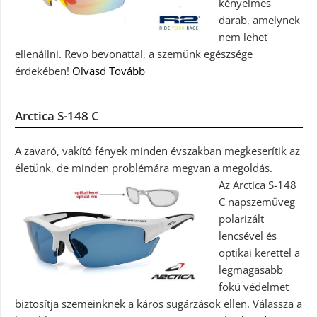
kényelmes
darab, amelynek
nem lehet
ellenállni. Revo bevonattal, a szemünk egészsége
érdekében!
Olvasd Tovább
Arctica S-148 C
A zavaró, vakító fények minden évszakban megkeserítik az
életünk, de minden problémára megvan a megoldás.
Az Arctica S-148
C napszemüveg
polarizált
lencsével és
optikai kerettel a
legmagasabb
fokú védelmet
biztosítja szemeinknek a káros sugárzások ellen. Válassza a