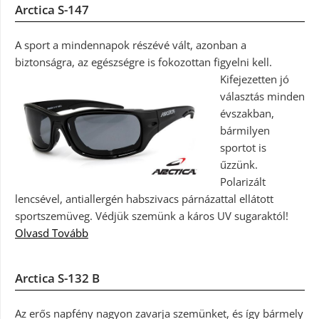
Arctica S-147
A sport a mindennapok részévé vált, azonban a
biztonságra, az egészségre is fokozottan figyelni kell.
Kifejezetten jó
választás minden
évszakban,
bármilyen
sportot is
űzzünk.
Polarizált
lencsével, antiallergén habszivacs párnázattal ellátott
sportszemüveg. Védjük szemünk a káros UV sugaraktól!
Olvasd Tovább
Arctica S-132 B
Az erős napfény nagyon zavarja szemünket, és így bármely