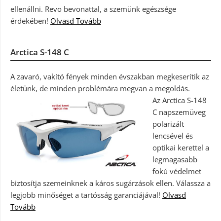
ellenállni. Revo bevonattal, a szemünk egészsége
érdekében!
Olvasd Tovább
Arctica S-148 C
A zavaró, vakító fények minden évszakban megkeserítik az
életünk, de minden problémára megvan a megoldás.
Az Arctica S-148
C napszemüveg
polarizált
lencsével és
optikai kerettel a
legmagasabb
fokú védelmet
biztosítja szemeinknek a káros sugárzások ellen. Válassza a
legjobb minőséget a tartósság garanciájával!
Olvasd
Tovább