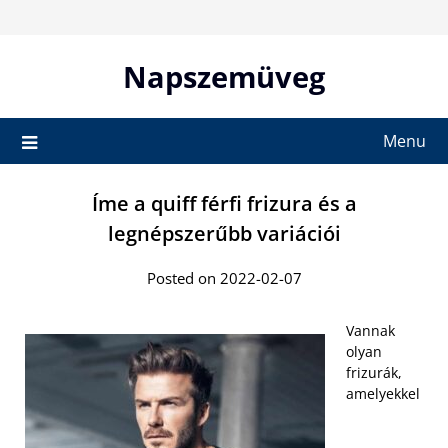
Skip
to
content
Napszemüveg
Menu
Íme a quiff férfi frizura és a
legnépszerűbb variációi
Posted on 2022-02-07
Vannak
olyan
frizurák,
amelyekkel