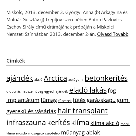
Miskolc, 2013. december 3. Györgyi Anna (b) Arkagyina és
Molnár Gusztáv (j) Trepljov szerepében Anton Pavlovics
Csehov Sirály című drámájának próbáján a Miskolci
Nemzeti Színházban 2013. december 2-án.
Olvasd Tovább
Címkék
ajándék
Arctica
betonkerítés
akció
autógumi
eladó lakás
fog
dioptriás napszemüveg
egyedi ajándék
implantátum
fűmag
fűtés
garázskapu
gumi
fűszerek
hair transplant
gyerekülés vásárlás
infraszauna
kerítés
klíma
klíma akció
mobil
műanyag ablak
klíma
mosdó
mosogató csaptelep