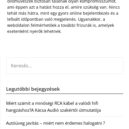
ollóművészek biztosan találnak olyan kompromisszumot,
ami éppen azt a hatást hozza el, amire szükség van. Nincs
tehát más hátra, mint egy gyors online bejelentkezés és a
lefixált időpontban való megjelenés. Ugyanakkor, a
weboldalon felmérhetőek a további frizurák is, amelyek
esetenként nyerők lehetnek.
KERESÉS:
Legutóbbi bejegyzések
Miért számít a minőségi RCA kábel a valódi hifi
hangzáshoz?A Kácsa Audió szakértői útmutatója
Autóüveg javítás – miért nem érdemes halogatni ?