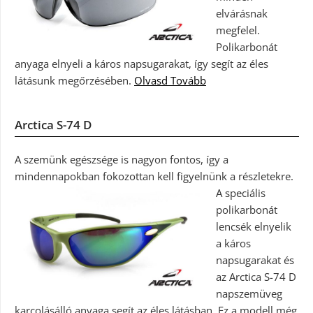
elvárásnak
megfelel.
Polikarbonát
anyaga elnyeli a káros napsugarakat, így segít az éles
látásunk megőrzésében.
Olvasd Tovább
Arctica S-74 D
A szemünk egészsége is nagyon fontos, így a
mindennapokban fokozottan kell figyelnünk a részletekre.
A speciális
polikarbonát
lencsék elnyelik
a káros
napsugarakat és
az Arctica S-74 D
napszemüveg
karcolásálló anyaga segít az éles látásban. Ez a modell még