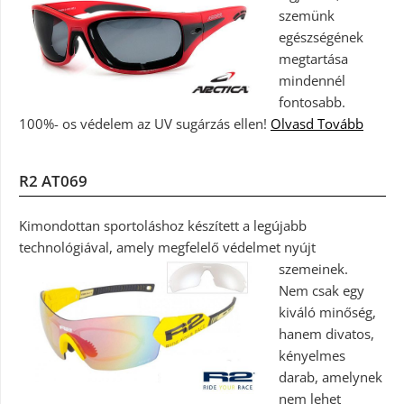
szemünk
egészségének
megtartása
mindennél
fontosabb.
100%- os védelem az UV sugárzás ellen!
Olvasd Tovább
R2 AT069
Kimondottan sportoláshoz készített a legújabb
technológiával, amely megfelelő védelmet nyújt
szemeinek.
Nem csak egy
kiváló minőség,
hanem divatos,
kényelmes
darab, amelynek
nem lehet