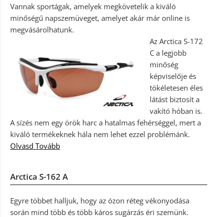
Vannak sportágak, amelyek megkövetelik a kiváló
minőségű napszemüveget, amelyet akár már online is
megvásárolhatunk.
Az Arctica S-172
C a legjobb
minőség
képviselője és
tökéletesen éles
látást biztosít a
vakító hóban is.
A sízés nem egy örök harc a hatalmas fehérséggel, mert a
kiváló termékeknek hála nem lehet ezzel problémánk.
Olvasd Tovább
Arctica S-162 A
Egyre többet halljuk, hogy az ózon réteg vékonyodása
során mind több és több káros sugárzás éri szemünk.