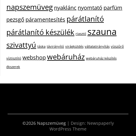
napszemüveg
nyaklánc
nyomtató
parfüm
párátlanító
pezsgő
páramentesítés
szauna
párátlanító készülék
riasztó
szivattyú
táska
távirányító
virágküldés
vállalatirányítás
vízszűrő
webáruház
webshop
víztisztító
webáruház készítés
ékszerek
©2026 Napszemüveg
| Design:
Newspaperly
WordPress Theme