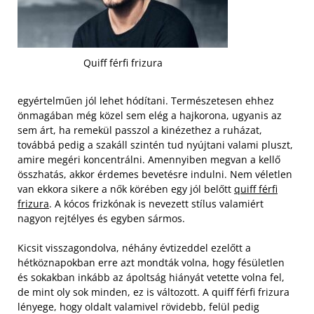
Quiff férfi frizura
egyértelműen jól lehet hódítani. Természetesen ehhez
önmagában még közel sem elég a hajkorona, ugyanis az
sem árt, ha remekül passzol a kinézethez a ruházat,
továbbá pedig a szakáll szintén tud nyújtani valami pluszt,
amire megéri koncentrálni. Amennyiben megvan a kellő
összhatás, akkor érdemes bevetésre indulni. Nem véletlen
van ekkora sikere a nők körében egy jól belőtt
quiff férfi
frizura
. A kócos frizkónak is nevezett stílus valamiért
nagyon rejtélyes és egyben sármos.
Kicsit visszagondolva, néhány évtizeddel ezelőtt a
hétköznapokban erre azt mondták volna, hogy fésületlen
és sokakban inkább az ápoltság hiányát vetette volna fel,
de mint oly sok minden, ez is változott. A quiff férfi frizura
lényege, hogy oldalt valamivel rövidebb, felül pedig