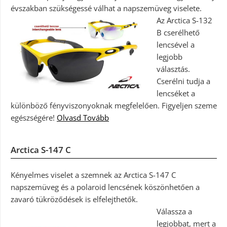
évszakban szükségessé válhat a napszemüveg viselete.
Az Arctica S-132
B cserélhető
lencsével a
legjobb
választás.
Cserélni tudja a
lencséket a
különböző fényviszonyoknak megfelelően. Figyeljen szeme
egészségére!
Olvasd Tovább
Arctica S-147 C
Kényelmes viselet a szemnek az Arctica S-147 C
napszemüveg és a polaroid lencsének köszönhetően a
zavaró tükröződések is elfelejthetők.
Válassza a
legjobbat, mert a