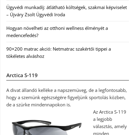
Ügyvédi munkadíj: átlátható költségek, szakmai képviselet
– Újváry Zsolt Ügyvédi Iroda
Hogyan növelheti az otthoni wellness élményét a
medencefedés?
90×200 matrac akció: Netmatrac szakértői tippei a
tökéletes alváshoz
Arctica S-119
A divat állandó kelléke a napszemüveg, de a legfontosabb,
hogy a szemünk egészségére figyeljünk sportolás közben,
de a szürke mindennapokon is.
Az Arctica S-119
a legjobb
választás, amely
minden