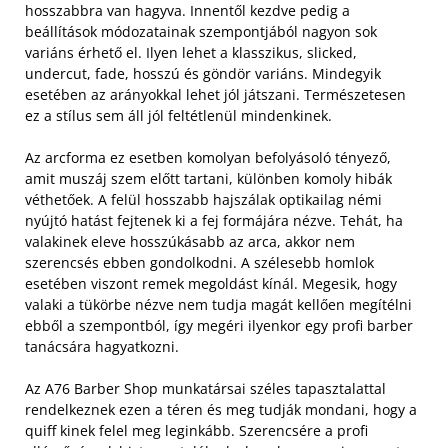
hosszabbra van hagyva. Innentől kezdve pedig a
beállítások módozatainak szempontjából nagyon sok
variáns érhető el. Ilyen lehet a klasszikus, slicked,
undercut, fade, hosszú és göndör variáns. Mindegyik
esetében az arányokkal lehet jól játszani. Természetesen
ez a stílus sem áll jól feltétlenül mindenkinek.
Az arcforma ez esetben komolyan befolyásoló tényező,
amit muszáj szem előtt tartani, különben komoly hibák
véthetőek. A felül hosszabb hajszálak optikailag némi
nyújtó hatást fejtenek ki a fej formájára nézve. Tehát, ha
valakinek eleve hosszúkásabb az arca, akkor nem
szerencsés ebben gondolkodni. A szélesebb homlok
esetében viszont remek megoldást kínál. Megesik, hogy
valaki a tükörbe nézve nem tudja magát kellően megítélni
ebből a szempontból, így megéri ilyenkor egy profi barber
tanácsára hagyatkozni.
Az A76 Barber Shop munkatársai széles tapasztalattal
rendelkeznek ezen a téren és meg tudják mondani, hogy a
quiff kinek felel meg leginkább. Szerencsére a profi