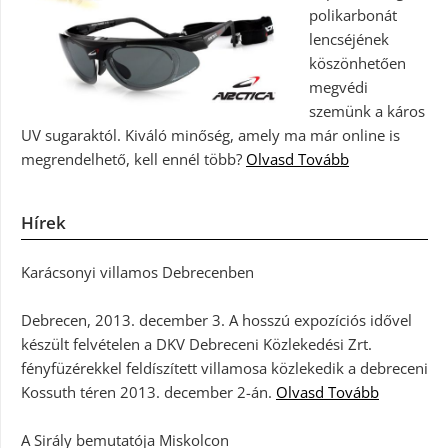
polikarbonát
lencséjének
köszönhetően
megvédi
szemünk a káros
UV sugaraktól. Kiváló minőség, amely ma már online is
megrendelhető, kell ennél több?
Olvasd Tovább
Hírek
Karácsonyi villamos Debrecenben
Debrecen, 2013. december 3. A hosszú expozíciós idővel
készült felvételen a DKV Debreceni Közlekedési Zrt.
fényfüzérekkel feldíszített villamosa közlekedik a debreceni
Kossuth téren 2013. december 2-án.
Olvasd Tovább
A Sirály bemutatója Miskolcon