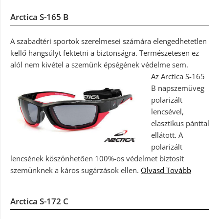
Arctica S-165 B
A szabadtéri sportok szerelmesei számára elengedhetetlen
kellő hangsúlyt fektetni a biztonságra. Természetesen ez
alól nem kivétel a szemünk épségének védelme sem.
Az Arctica S-165
B napszemüveg
polarizált
lencsével,
elasztikus pánttal
ellátott. A
polarizált
lencsének köszönhetően 100%-os védelmet biztosít
szemünknek a káros sugárzások ellen.
Olvasd Tovább
Arctica S-172 C