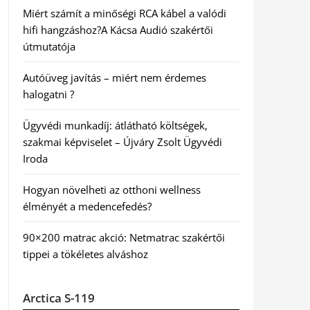
Miért számít a minőségi RCA kábel a valódi
hifi hangzáshoz?A Kácsa Audió szakértői
útmutatója
Autóüveg javítás – miért nem érdemes
halogatni ?
Ügyvédi munkadíj: átlátható költségek,
szakmai képviselet – Újváry Zsolt Ügyvédi
Iroda
Hogyan növelheti az otthoni wellness
élményét a medencefedés?
90×200 matrac akció: Netmatrac szakértői
tippei a tökéletes alváshoz
Arctica S-119