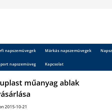
rfi napszemüvegek
Márkás napszemüvegek
Napsz
Sport napszemüveg
Kapcsolat
Aluplast műanyag ablak
ásárlása
on 2015-10-21