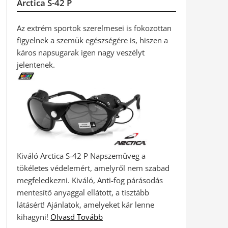
Arctica S-42 P
Az extrém sportok szerelmesei is fokozottan
figyelnek a szemük egészségére is, hiszen a
káros napsugarak igen nagy veszélyt
jelentenek.
Kiváló Arctica S-42 P Napszemüveg a
tökéletes védelemért, amelyről nem szabad
megfeledkezni. Kiváló, Anti-fog párásodás
mentesítő anyaggal ellátott, a tisztább
látásért! Ajánlatok, amelyeket kár lenne
kihagyni!
Olvasd Tovább