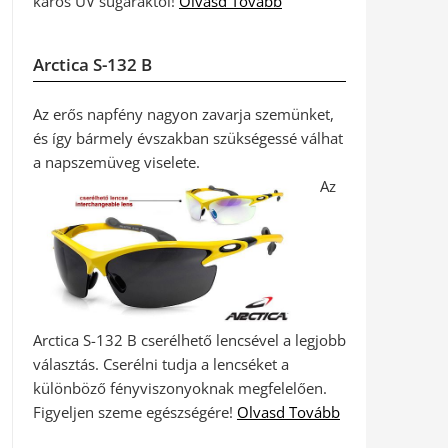
káros UV sugaraktól!
Olvasd Tovább
Arctica S-132 B
Az erős napfény nagyon zavarja szemünket,
és így bármely évszakban szükségessé válhat
a napszemüveg viselete.
Az
Arctica S-132 B cserélhető lencsével a legjobb
választás. Cserélni tudja a lencséket a
különböző fényviszonyoknak megfelelően.
Figyeljen szeme egészségére!
Olvasd Tovább