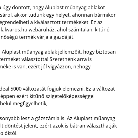
 úgy döntött, hogy Aluplast műanyag ablakot
sárol, akkor tudunk egy helyet, ahonnan bármikor
grendelheti a kiválasztott termékeket! Ez az
lakvaros.hu webáruház, ahol számtalan, kitűnő
nőségű termék várja a gazdáját.
 Aluplast műanyag ablak jellemzőit
, hogy biztosan
 terméket választotta! Szeretnénk arra is
éke is van, ezért jól vigyázzon, nehogy
eal 5000 változatát fogjuk elemezni. Ez a változat
, éppen ezért kitűnő szigetelőképességgel
 belül megfigyelhetik,
acsonyabb lesz a gázszámla is. Az Aluplast műanyag
 döntést jelent, ezért azok is bátran választhatják
olóktól.