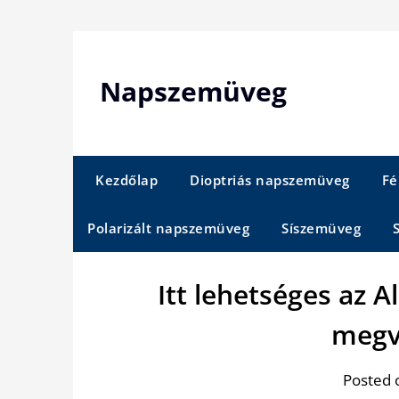
Skip
to
content
Napszemüveg
Kezdőlap
Dioptriás napszemüveg
Fé
Polarizált napszemüveg
Síszemüveg
Itt lehetséges az 
megv
Posted 