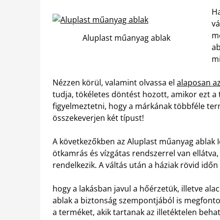
Ha
vá
me
Aluplast műanyag ablak
ab
mi
Nézzen körül, valamint olvassa el
alaposan az
tudja, tökéletes döntést hozott, amikor ezt a
figyelmeztetni, hogy a márkának többféle term
összekeverjen két típust!
A következőkben az Aluplast műanyag ablak Id
ötkamrás és vízgátas rendszerrel van ellátva
rendelkezik. A váltás után a háziak rövid időn
hogy a lakásban javul a hőérzetük, illetve al
ablak a biztonság szempontjából is megfontolt
a terméket, akik tartanak az illetéktelen behat