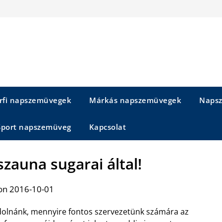
rfi napszemüvegek
Márkás napszemüvegek
Napsz
Sport napszemüveg
Kapcsolat
szauna sugarai által!
on 2016-10-01
olnánk, mennyire fontos szervezetünk számára az