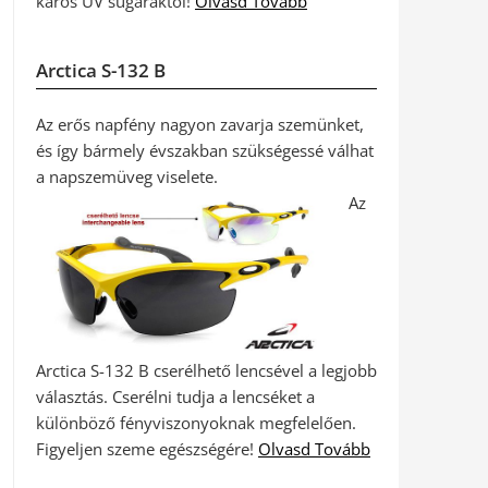
káros UV sugaraktól!
Olvasd Tovább
Arctica S-132 B
Az erős napfény nagyon zavarja szemünket,
és így bármely évszakban szükségessé válhat
a napszemüveg viselete.
Az
Arctica S-132 B cserélhető lencsével a legjobb
választás. Cserélni tudja a lencséket a
különböző fényviszonyoknak megfelelően.
Figyeljen szeme egészségére!
Olvasd Tovább