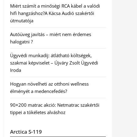
Miért számít a minőségi RCA kábel a valódi
hifi hangzáshoz?A Kácsa Audió szakértői
útmutatója
Autóüveg javítás – miért nem érdemes
halogatni ?
Ügyvédi munkadíj: átlátható költségek,
szakmai képviselet – Újváry Zsolt Ügyvédi
Iroda
Hogyan növelheti az otthoni wellness
élményét a medencefedés?
90×200 matrac akció: Netmatrac szakértői
tippei a tökéletes alváshoz
Arctica S-119