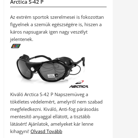
Arctica S-42 P
Az extrém sportok szerelmesei is fokozottan
figyelnek a szemük egészségére is, hiszen a
káros napsugarak igen nagy veszélyt
jelentenek.
Kiváló Arctica S-42 P Napszemüveg a
tökéletes védelemért, amelyről nem szabad
megfeledkezni. Kiváló, Anti-fog párásodás
mentesítő anyaggal ellátott, a tisztább
látásért! Ajánlatok, amelyeket kár lenne
kihagyni!
Olvasd Tovább