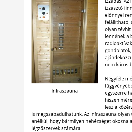
izzadás. Az
izzasztó fi
előnnyel ren
felállítható
olyan tévhit
lennének a b
radioaktíva
gondolatok,
ajándékozzu
nem káros b
Négyféle mé
függvényébe
Infraszauna
egyszerre h
hiszen mére
lesz a közér
is megszabadulhatunk. Az infraszauna olyan t
anélkül, hogy bármilyen nehézséget okozna 
légzőszervek számára.