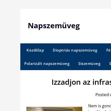
Skip
to
content
Napszemüveg
Kezdőlap
Dioptriás napszemüveg
Fé
Polarizált napszemüveg
Síszemüveg
Izzadjon az infra
Posted 
Nem is gond