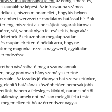
infraszauna újdonságot jelent
az eddig ismeretes,
nn szaunákhoz képest. Az infraszauna számos
delkezik, hiszen mindamellett, hogy kis helyen
, az emberi szervezetre csodálatos hatással bír. Sok
 terjeng, miszerint a kibocsájtott sugarak károsak
őrre, sőt, vannak olyan feltevések is, hogy akár
k lehetnek. Ezek azonban megalapozatlan
 és csupán elrettentő példák arra, hogy ne
k meg magunkat ezzel a nagyszerű, egyáltalán
erendezéssel.
retben vásárolható meg a szauna annak
n, hogy pontosan hány személy szeretné
asználni. Az izzadás jótékonyan hat szervezetünkre,
gtelenítő hatásának köszönhetően nemcsak jobb
zetünk, hanem a felesleges kilóktól, narancsbőrtől
alálmány, amely optimálisan melegíti fel a testet
a megemelkedett hő az érrendszer vagy a