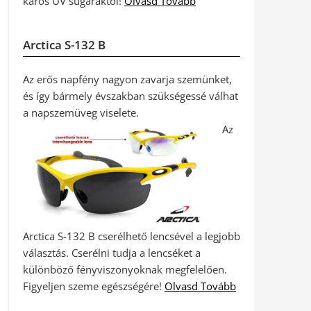
káros UV sugaraktól!
Olvasd Tovább
Arctica S-132 B
Az erős napfény nagyon zavarja szemünket,
és így bármely évszakban szükségessé válhat
a napszemüveg viselete.
Az
Arctica S-132 B cserélhető lencsével a legjobb
választás. Cserélni tudja a lencséket a
különböző fényviszonyoknak megfelelően.
Figyeljen szeme egészségére!
Olvasd Tovább