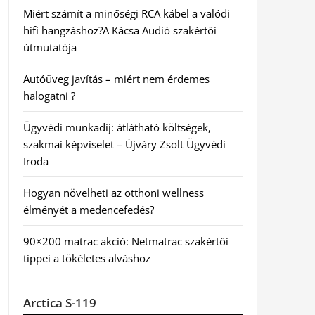
Miért számít a minőségi RCA kábel a valódi
hifi hangzáshoz?A Kácsa Audió szakértői
útmutatója
Autóüveg javítás – miért nem érdemes
halogatni ?
Ügyvédi munkadíj: átlátható költségek,
szakmai képviselet – Újváry Zsolt Ügyvédi
Iroda
Hogyan növelheti az otthoni wellness
élményét a medencefedés?
90×200 matrac akció: Netmatrac szakértői
tippei a tökéletes alváshoz
Arctica S-119