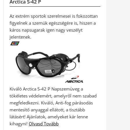
Arctica S-42 P
Az extrém sportok szerelmesei is fokozottan
figyelnek a szemük egészségére is, hiszen a
káros napsugarak igen nagy veszélyt
jelentenek.
Kiváló Arctica S-42 P Napszemüveg a
tökéletes védelemért, amelyről nem szabad
megfeledkezni. Kiváló, Anti-fog párásodás
mentesítő anyaggal ellátott, a tisztább
látásért! Ajánlatok, amelyeket kár lenne
kihagyni!
Olvasd Tovább