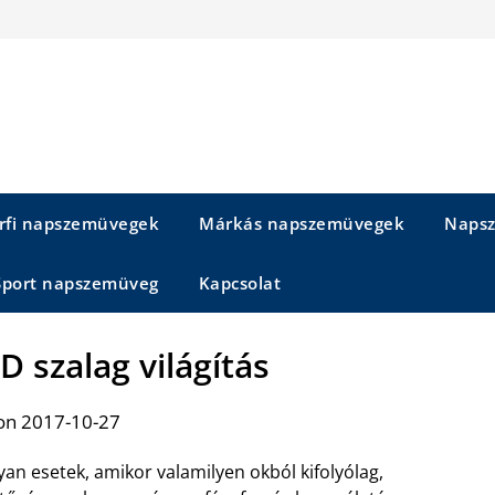
rfi napszemüvegek
Márkás napszemüvegek
Napsz
Sport napszemüveg
Kapcsolat
D szalag világítás
on 2017-10-27
an esetek, amikor valamilyen okból kifolyólag,