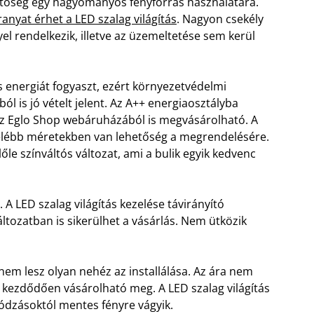
etőség egy hagyományos fényforrás használatára.
ranyat érhet a LED szalag világítás
. Nagyon csekély
el rendelkezik, illetve az üzemeltetése sem kerül
 energiát fogyaszt, ezért környezetvédelmi
l is jó vételt jelent. Az A++ energiaosztályba
 Az Eglo Shop webáruházából is megvásárolható. A
élébb méretekben van lehetőség a megrendelésére.
lőle színváltós változat, ami a bulik egyik kedvenc
 A LED szalag világítás kezelése távirányító
áltozatban is sikerülhet a vásárlás. Nem ütközik
nem lesz olyan nehéz az installálása. Az ára nem
 kezdődően vásárolható meg. A LED szalag világítás
llódzásoktól mentes fényre vágyik.