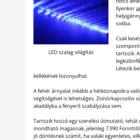
nincs leh
Ilyenkor
a
helyigénny
sokba.
Csak kevés
szempontbó
LED szalag világítás
tartozik.
legkülönf
Létezik be
kellékének bizonyulhat.
A fehér árnyalat inkább a hétköznapokra való.
segítségével is lehetséges. Zsinórkapcsolós v
akadályba a fényerő szabályzása sem.
Tartozik hozzá egy szerelési útmutató, tehát 
mondható magasnak, jelenleg 7.990 Forinttól
jó döntésnek számít, ha valaki egyenletes, vi