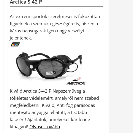
Arctica S-42 P
Az extrém sportok szerelmesei is fokozottan
figyelnek a szemük egészségére is, hiszen a
káros napsugarak igen nagy veszélyt
jelentenek.
Kiváló Arctica S-42 P Napszemüveg a
tökéletes védelemért, amelyről nem szabad
megfeledkezni. Kiváló, Anti-fog párásodás
mentesítő anyaggal ellátott, a tisztább
látásért! Ajánlatok, amelyeket kár lenne
kihagyni!
Olvasd Tovább