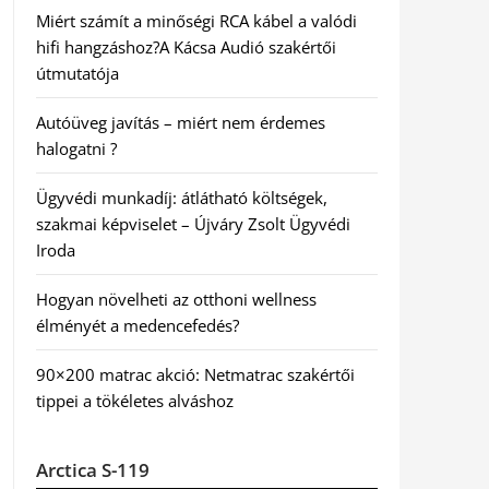
Miért számít a minőségi RCA kábel a valódi
hifi hangzáshoz?A Kácsa Audió szakértői
útmutatója
Autóüveg javítás – miért nem érdemes
halogatni ?
Ügyvédi munkadíj: átlátható költségek,
szakmai képviselet – Újváry Zsolt Ügyvédi
Iroda
Hogyan növelheti az otthoni wellness
élményét a medencefedés?
90×200 matrac akció: Netmatrac szakértői
tippei a tökéletes alváshoz
Arctica S-119