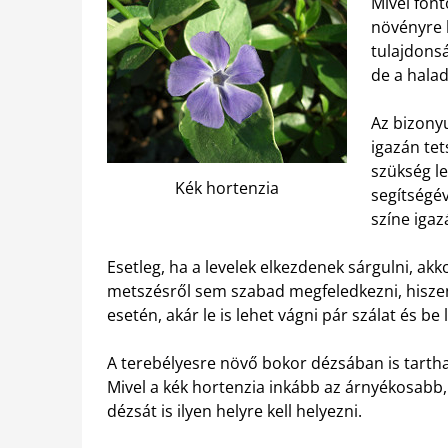
Mivel font
növényre 
tulajdons
de a hala
Az bizonyu
igazán tet
szükség le
Kék hortenzia
segítségév
színe igaz
Esetleg, ha a levelek elkezdenek sárgulni, akk
metszésről sem szabad megfeledkezni, hiszen
esetén, akár le is lehet vágni pár szálat és b
A terebélyesre növő bokor dézsában is tarthat
Mivel a kék hortenzia inkább az árnyékosabb,
dézsát is ilyen helyre kell helyezni.