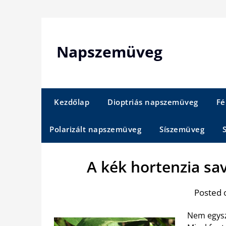
Skip
to
content
Napszemüveg
Kezdőlap
Dioptriás napszemüveg
Fé
Polarizált napszemüveg
Síszemüveg
A kék hortenzia sa
Posted 
Nem egysze