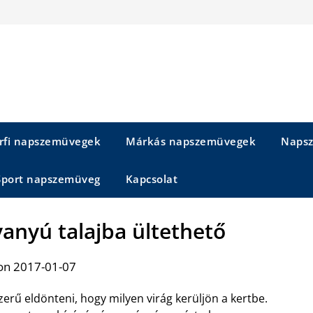
rfi napszemüvegek
Márkás napszemüvegek
Napsz
Sport napszemüveg
Kapcsolat
vanyú talajba ültethető
on 2017-01-07
rű eldönteni, hogy milyen virág kerüljön a kertbe.