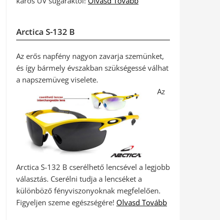
káros UV sugaraktól!
Olvasd Tovább
Arctica S-132 B
Az erős napfény nagyon zavarja szemünket,
és így bármely évszakban szükségessé válhat
a napszemüveg viselete.
Az
Arctica S-132 B cserélhető lencsével a legjobb
választás. Cserélni tudja a lencséket a
különböző fényviszonyoknak megfelelően.
Figyeljen szeme egészségére!
Olvasd Tovább