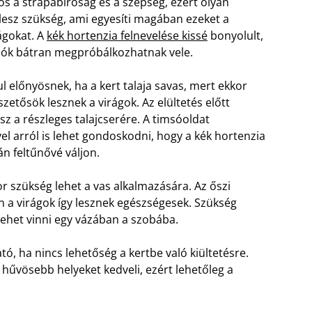
os a strapabíróság és a szépség, ezért olyan
lesz szükség, ami egyesíti magában ezeket a
ágokat. A
kék hortenzia felnevelése kissé
bonyolult,
dók bátran megpróbálkozhatnak vele.
l előnyösnek, ha a kert talaja savas, mert ekkor
szetősök lesznek a virágok. Az elültetés előtt
sz a részleges talajcserére. A timsóoldat
el arról is lehet gondoskodni, hogy a kék hortenzia
án feltűnővé váljon.
or szükség lehet a vas alkalmazására. Az őszi
 a virágok így lesznek egészségesek. Szükség
e lehet vinni egy vázában a szobába.
ó, ha nincs lehetőség a kertbe való kiültetésre.
 hűvösebb helyeket kedveli, ezért lehetőleg a