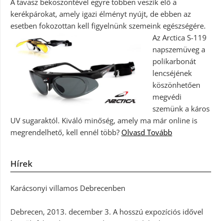
A tavasz beköszöntével egyre többen veszik elő a
kerékpárokat, amely igazi élményt nyújt, de ebben az
esetben fokozottan kell figyelnünk szemeink egészségére.
Az Arctica S-119
napszemüveg a
polikarbonát
lencséjének
köszönhetően
megvédi
szemünk a káros
UV sugaraktól. Kiváló minőség, amely ma már online is
megrendelhető, kell ennél több?
Olvasd Tovább
Hírek
Karácsonyi villamos Debrecenben
Debrecen, 2013. december 3. A hosszú expozíciós idővel