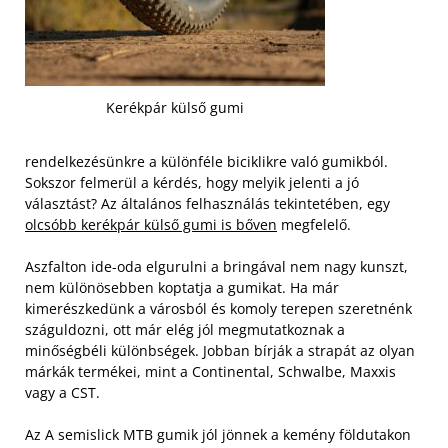
Kerékpár külső gumi
rendelkezésünkre a különféle biciklikre való gumikból.
Sokszor felmerül a kérdés, hogy melyik jelenti a jó
választást? Az általános felhasználás tekintetében, egy
olcsóbb kerékpár külső gumi is bőven
megfelelő.
Aszfalton ide-oda elgurulni a bringával nem nagy kunszt,
nem különösebben koptatja a gumikat. Ha már
kimerészkedünk a városból és komoly terepen szeretnénk
száguldozni, ott már elég jól megmutatkoznak a
minőségbéli különbségek. Jobban bírják a strapát az olyan
márkák termékei, mint a Continental, Schwalbe, Maxxis
vagy a CST.
Az A semislick MTB gumik jól jönnek a kemény földutakon