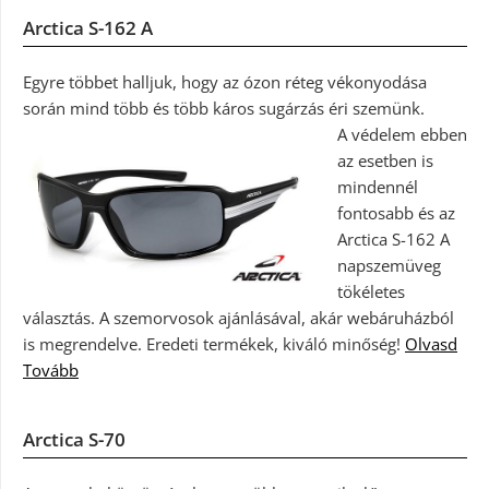
Arctica S-162 A
Egyre többet halljuk, hogy az ózon réteg vékonyodása
során mind több és több káros sugárzás éri szemünk.
A védelem ebben
az esetben is
mindennél
fontosabb és az
Arctica S-162 A
napszemüveg
tökéletes
választás. A szemorvosok ajánlásával, akár webáruházból
is megrendelve. Eredeti termékek, kiváló minőség!
Olvasd
Tovább
Arctica S-70