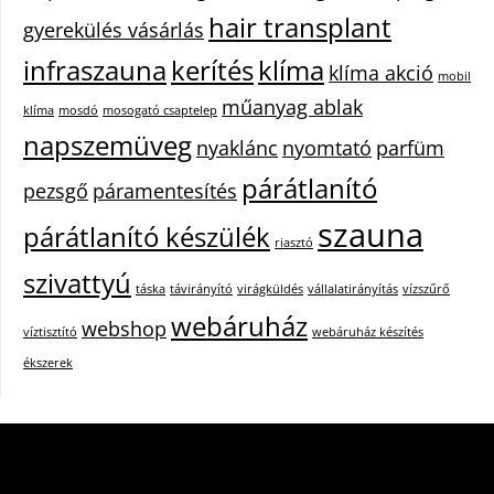
hair transplant
gyerekülés vásárlás
infraszauna
kerítés
klíma
klíma akció
mobil
műanyag ablak
klíma
mosdó
mosogató csaptelep
napszemüveg
nyaklánc
nyomtató
parfüm
párátlanító
pezsgő
páramentesítés
szauna
párátlanító készülék
riasztó
szivattyú
táska
távirányító
virágküldés
vállalatirányítás
vízszűrő
webáruház
webshop
víztisztító
webáruház készítés
ékszerek