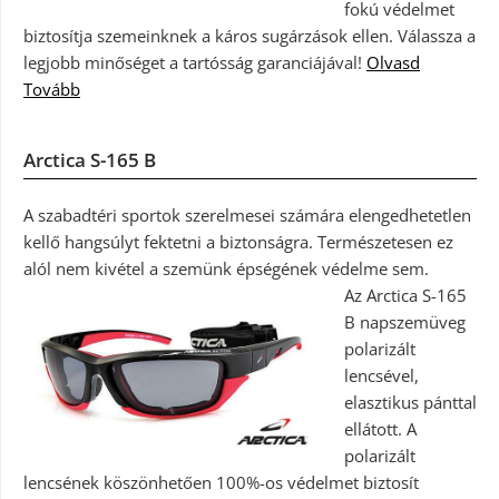
fokú védelmet
biztosítja szemeinknek a káros sugárzások ellen. Válassza a
legjobb minőséget a tartósság garanciájával!
Olvasd
Tovább
Arctica S-165 B
A szabadtéri sportok szerelmesei számára elengedhetetlen
kellő hangsúlyt fektetni a biztonságra. Természetesen ez
alól nem kivétel a szemünk épségének védelme sem.
Az Arctica S-165
B napszemüveg
polarizált
lencsével,
elasztikus pánttal
ellátott. A
polarizált
lencsének köszönhetően 100%-os védelmet biztosít