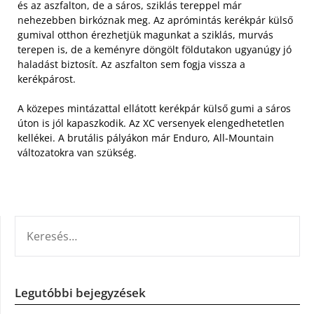
és az aszfalton, de a sáros, sziklás tereppel már
nehezebben birkóznak meg. Az aprómintás kerékpár külső
gumival otthon érezhetjük magunkat a sziklás, murvás
terepen is, de a keményre döngölt földutakon ugyanúgy jó
haladást biztosít. Az aszfalton sem fogja vissza a
kerékpárost.
A közepes mintázattal ellátott kerékpár külső gumi a sáros
úton is jól kapaszkodik. Az XC versenyek elengedhetetlen
kellékei. A brutális pályákon már Enduro, All-Mountain
változatokra van szükség.
KERESÉS:
Legutóbbi bejegyzések