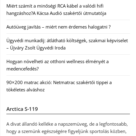
Miért számít a minőségi RCA kábel a valódi hifi
hangzáshoz?A Kácsa Audió szakértői útmutatója
Autóüveg javítás – miért nem érdemes halogatni ?
Ügyvédi munkadíj: átlátható költségek, szakmai képviselet
– Újváry Zsolt Ügyvédi Iroda
Hogyan növelheti az otthoni wellness élményét a
medencefedés?
90×200 matrac akció: Netmatrac szakértői tippei a
tökéletes alváshoz
Arctica S-119
A divat állandó kelléke a napszemüveg, de a legfontosabb,
hogy a szemünk egészségére figyeljünk sportolás közben,