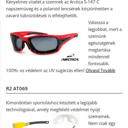
Kényelmes viselet a szemnek az Arctica S-147 C
napszemüveg és a polaroid lencsének köszönhetően a
zavaró tükröződések is elfelejthetők.
Válassza a
legjobbat, mert a
szemünk
egészségének
megtartása
mindennél
fontosabb.
100%- os védelem az UV sugárzás ellen!
Olvasd Tovább
R2 AT069
Kimondottan sportoláshoz készített a legújabb
technológiával, amely megfelelő védelmet nyújt
szemeinek.
Nem csak egy