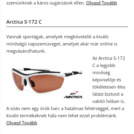
szemünknek a káros sugárzások ellen.
Olvasd Tovább
Arctica S-172 C
Vannak sportágak, amelyek megkövetelik a kiváló
minőségű napszemüveget, amelyet akár már online is
megvásárolhatunk.
Az Arctica S-172
C a legjobb
minőség
képviselője és
tökéletesen éles
látást biztosít a
vakító hóban is.
A sízés nem egy örök harc a hatalmas fehérséggel, mert a
kiváló termékeknek hála nem lehet ezzel problémánk.
Olvasd Tovább