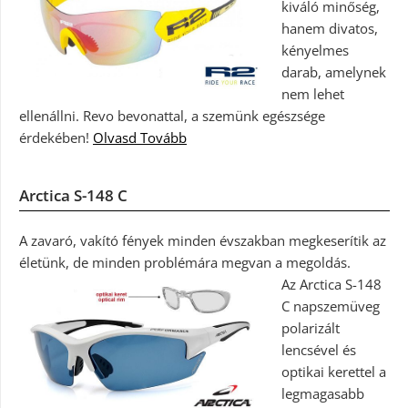
kiváló minőség,
hanem divatos,
kényelmes
darab, amelynek
nem lehet
ellenállni. Revo bevonattal, a szemünk egészsége
érdekében!
Olvasd Tovább
Arctica S-148 C
A zavaró, vakító fények minden évszakban megkeserítik az
életünk, de minden problémára megvan a megoldás.
Az Arctica S-148
C napszemüveg
polarizált
lencsével és
optikai kerettel a
legmagasabb