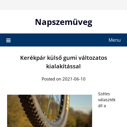
Skip
to
content
Napszemüveg
Menu
Kerékpár külső gumi változatos
kialakítással
Posted on 2021-06-10
Széles
választék
áll a