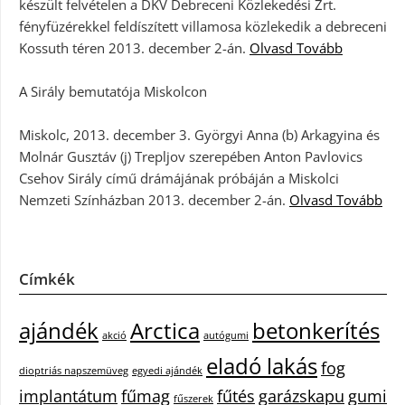
készült felvételen a DKV Debreceni Közlekedési Zrt.
fényfüzérekkel feldíszített villamosa közlekedik a debreceni
Kossuth téren 2013. december 2-án.
Olvasd Tovább
A Sirály bemutatója Miskolcon
Miskolc, 2013. december 3. Györgyi Anna (b) Arkagyina és
Molnár Gusztáv (j) Trepljov szerepében Anton Pavlovics
Csehov Sirály című drámájának próbáján a Miskolci
Nemzeti Színházban 2013. december 2-án.
Olvasd Tovább
Címkék
ajándék
Arctica
betonkerítés
akció
autógumi
eladó lakás
fog
dioptriás napszemüveg
egyedi ajándék
implantátum
fűmag
fűtés
garázskapu
gumi
fűszerek