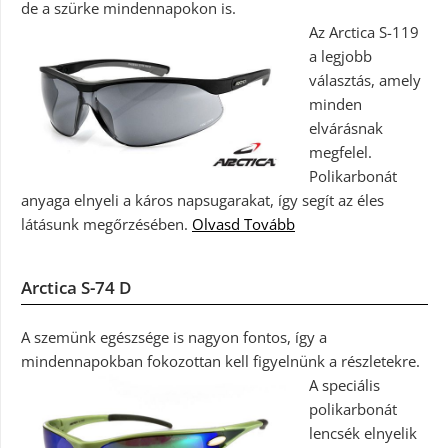
de a szürke mindennapokon is.
Az Arctica S-119
a legjobb
választás, amely
minden
elvárásnak
megfelel.
Polikarbonát
anyaga elnyeli a káros napsugarakat, így segít az éles
látásunk megőrzésében.
Olvasd Tovább
Arctica S-74 D
A szemünk egészsége is nagyon fontos, így a
mindennapokban fokozottan kell figyelnünk a részletekre.
A speciális
polikarbonát
lencsék elnyelik