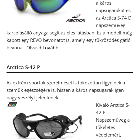
a káros
napsugarakat és
az Arctica S-74 D
napszemüveg
karcolásálló anyaga segít az éles látásban. Ez a modell még
kapott egy REVO bevonatot is, amely egy tükröződés gátló
bevonat.
Olvasd Tovább
Arctica S-42 P
Az extrém sportok szerelmesei is fokozottan figyelnek a
szemük egészségére is, hiszen a káros napsugarak igen
nagy veszélyt jelentenek.
Kiváló Arctica S-
42 P
Napszemüveg a
tökéletes
védelemért,