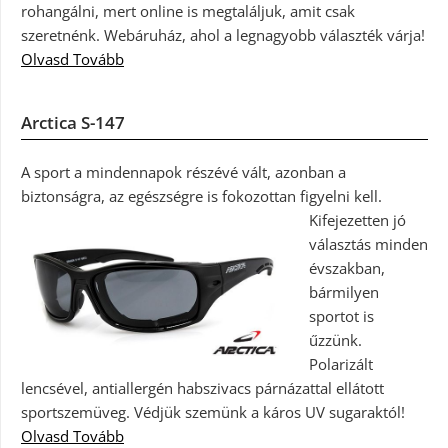
rohangálni, mert online is megtaláljuk, amit csak
szeretnénk. Webáruház, ahol a legnagyobb választék várja!
Olvasd Tovább
Arctica S-147
A sport a mindennapok részévé vált, azonban a
biztonságra, az egészségre is fokozottan figyelni kell.
Kifejezetten jó
választás minden
évszakban,
bármilyen
sportot is
űzzünk.
Polarizált
lencsével, antiallergén habszivacs párnázattal ellátott
sportszemüveg. Védjük szemünk a káros UV sugaraktól!
Olvasd Tovább